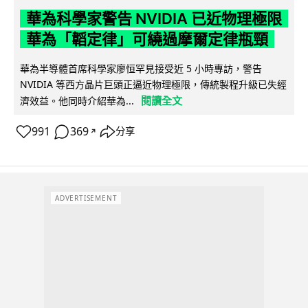
華為科學家警告 NVIDIA 已近物理極限
華為「韜定律」可繞過摩爾定律瓶頸
華為半導體首席科學家廖恒罕見接受近 5 小時專訪，警告
NVIDIA 等西方晶片巨頭正逼近物理極限，傳統製程升級已失經
閱讀全文
濟效益。他同時介紹華為...
991
369
分享
↗
ADVERTISEMENT