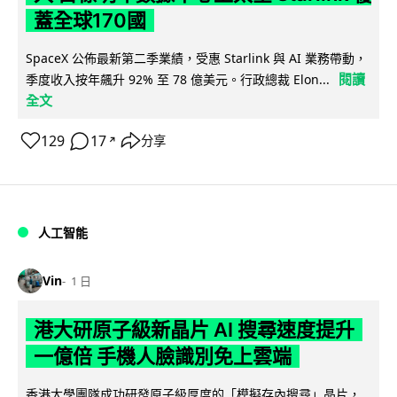
蓋全球170國
SpaceX 公佈最新第二季業績，受惠 Starlink 與 AI 業務帶動，
閱讀
季度收入按年飆升 92% 至 78 億美元。行政總裁 Elon...
全文
129
17
分享
↗
人工智能
Vin
1 日
港大研原子級新晶片 AI 搜尋速度提升
一億倍 手機人臉識別免上雲端
香港大學團隊成功研發原子級厚度的「模擬存內搜尋」晶片，