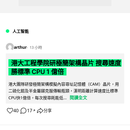
人工智能
arthur
13 小時
港大工程學院研極簡架構晶片 搜尋速度
勝標準 CPU 1 億倍
港大團隊研發極簡架構模擬內容尋址記憶體（CAM）晶片，用
二硫化鉬及半金屬銻克服傳輸瓶頸，漢明距離計算速度比標準
閱讀全文
CPU快1億倍，每次搜尋耗能低...
40
17
分享
↗