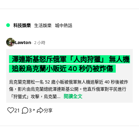
科技娛樂
生活娛樂
城中熱話
Lawton
2 小時
澤連斯基怒斥俄軍「人肉狩獵」 無人機
追殺烏克蘭小販近 40 秒仍被炸傷
烏克蘭克爾松一名 52 歲小販被俄軍無人機追擊近 40 秒後被炸
傷，影片由烏克蘭總統澤連斯基公開。他直斥俄軍對平民進行
閱讀全文
「狩獵式」攻擊，烏克蘭...
21
3
分享
↗