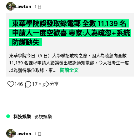
Lawton
1 日
東華學院誤發取錄電郵 全數 11,139 名
申請人一度空歡喜 專家:人為疏忽+系統
防護缺失
東華學院今日（5 日）大學聯招放榜之際，因人為疏忽向全數
11,139 名課程申請人錯誤發出取錄通知電郵，令大批考生一度
閱讀全文
以為獲得學位取錄，事...
146
17
分享
↗
科技娛樂
影視娛樂
Lawton
1 日