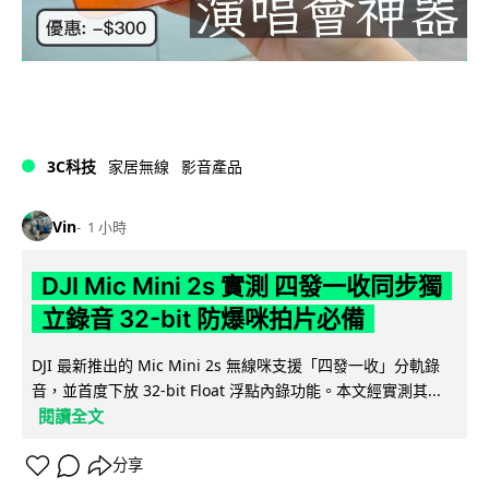
3C科技
家居無線
影音產品
Vin
1 小時
DJI Mic Mini 2s 實測 四發一收同步獨
立錄音 32-bit 防爆咪拍片必備
DJI 最新推出的 Mic Mini 2s 無線咪支援「四發一收」分軌錄
音，並首度下放 32-bit Float 浮點內錄功能。本文經實測其...
閱讀全文
分享