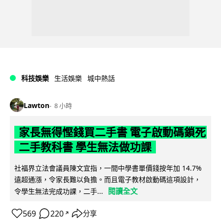
科技娛樂
生活娛樂
城中熱話
Lawton
8 小時
家長無得慳錢買二手書 電子啟動碼鎖死
二手教科書 學生無法做功課
社福界立法會議員陳文宜指，一間中學書單價錢按年加 14.7%
遠超通漲，令家長難以負擔。而且電子教材啟動碼這項設計，
閱讀全文
令學生無法完成功課，二手...
569
220
分享
↗