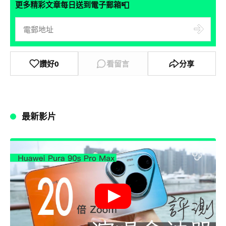
📮
更多精彩文章每日送到電子郵箱
讚好
0
看留言
分享
最新影片