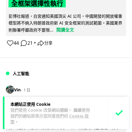
全框架選擇性執行
彭博社報道，白宮通知美國頂尖 AI 公司，中國開發的開放權重
模型將不納入特朗普政府新 AI 安全框架的測試範圍。美國業界
閱讀全文
則聯署呼籲政府不要限...
44
21
分享
↗
人工智能
Vin
1 日
本網站正使用 Cookie
地盤偷吸煙難逃高空法眼 勞工處出動熱
我們使用 Cookie 改善網站體驗。 繼續使用
感無人機 擬加 AI 人臉識別精準執法
我們的網站即表示您同意我們的
Cookie 政
策
。
勞工處投入配備熱感應鏡頭的小型無人機進行高空巡邏以打擊