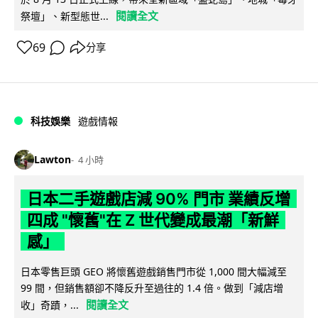
閱讀全文
祭壇」、新型態世...
69
分享
科技娛樂
遊戲情報
Lawton
4 小時
日本二手遊戲店減 90% 門市 業績反增
四成 "懷舊"在 Z 世代變成最潮「新鮮
感」
日本零售巨頭 GEO 將懷舊遊戲銷售門市從 1,000 間大幅減至
99 間，但銷售額卻不降反升至過往的 1.4 倍。做到「減店增
閱讀全文
收」奇蹟，...