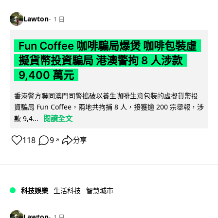
Lawton
1 日
Fun Coffee 咖啡騙局爆煲 咖啡包裝虛
擬貨幣投資騙局 港澳警拘 8 人涉款
9,400 萬元
香港警方聯同澳門司警搗破以養生咖啡生意包裝的虛擬貨幣投
資騙局 Fun Coffee，兩地共拘捕 8 人，接獲逾 200 宗舉報，涉
閱讀全文
款 9,4...
118
9
分享
↗
科技娛樂
生活科技
智慧城市
Lawton
1 日