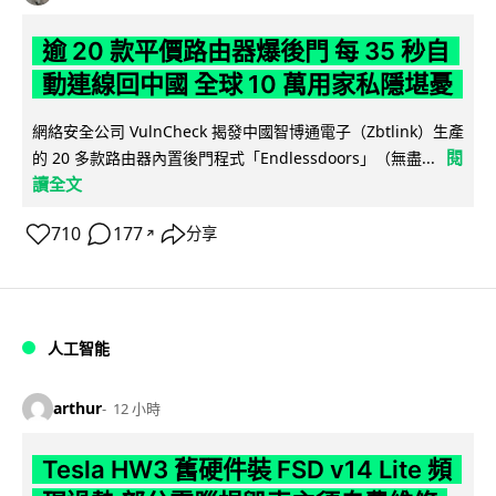
逾 20 款平價路由器爆後門 每 35 秒自
動連線回中國 全球 10 萬用家私隱堪憂
網絡安全公司 VulnCheck 揭發中國智博通電子（Zbtlink）生產
閱
的 20 多款路由器內置後門程式「Endlessdoors」（無盡...
讀全文
710
177
分享
↗
人工智能
arthur
12 小時
Tesla HW3 舊硬件裝 FSD v14 Lite 頻