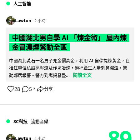
人工智能
Lawton
2 小時
中國湖北男自學 AI 「煉金術」 屋內煉
金冒濃煙驚動全區
中國湖北黃石一名男子見金價高企，利用 AI 自學提煉黃金，在
租住單位私設高壓爐及作坊冶煉，過程產生大量刺鼻濃煙，驚
閱讀全文
動鄰居報警。警方到場揭發整...
28
5
分享
↗
3C科技
流動音樂
89
Lawton
4 小時