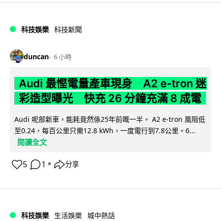
科技娛樂
科技新聞
duncan
6 小時
Audi 最慳電量產車現身 A2 e-tron 迷
彩造型曝光 快充 26 分鐘充滿 8 成電
Audi 呢部新車，能耗竟然係25年前嘅一半。 A2 e-tron 風阻低
至0.24，每百公里只需12.8 kWh，一度電行到7.8公里。6...
閱讀全文
5
1
分享
↗
科技娛樂
生活娛樂
城中熱話