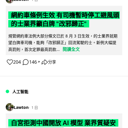
網約車條例生效 有司機暫時停工避風頭
的士業界籲白牌 "改邪歸正"
規管網約車法例大部分條文已於 8 月 3 日生效，的士業界就期
望白牌車司機，能夠「改邪歸正」回流駕駛的士。新例大幅提
閱讀全文
高罰則，首次定罪最高罰款...
204
146
分享
↗
人工智能
Lawton
1 日
白宮拒測中國開放 AI 模型 業界質疑安