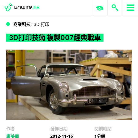
WWDC 2026
GenAI 與雲端科技專區
ERP 與商業 AI
3D打印技術 複製007經典戰車
商業科技
3D 打印
3D打印技術 複製007經典戰車
作者
發佈日期
閱讀時間
2012-11-16
唐美鳳
1分鐘