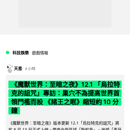
科技娛樂
遊戲情報
天恩
4 小時
《魔獸世界：至暗之夜》12.1 「烏拉特
克的詛咒」專訪：巢穴不為提高世界首
領門檻而設 《諸王之眠》縮短約 10 分
鐘
《魔獸世界：至暗之夜》版本更新 12.1「烏拉特克的詛咒」將
於 8 月 13 日正式上線，帶來全新區域「盤蛇島」、地城「毒牙