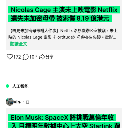
Nicolas Cage 主演未上映電影 Netflix
遺失未加密母帶 被索償 8.19 億港元
【唔見未加密母帶咁大件事】Netflix 洛杉磯辦公室被竊，未上
映的 Nicolas Cage 電影《Fortitude》母帶亦告失蹤。電影...
閱讀全文
172
10
分享
↗
人工智能
Vin
1 日
Elon Musk: SpaceX 將挑戰萬億年收
入 目標明年數據中心上太空 Starlink 覆