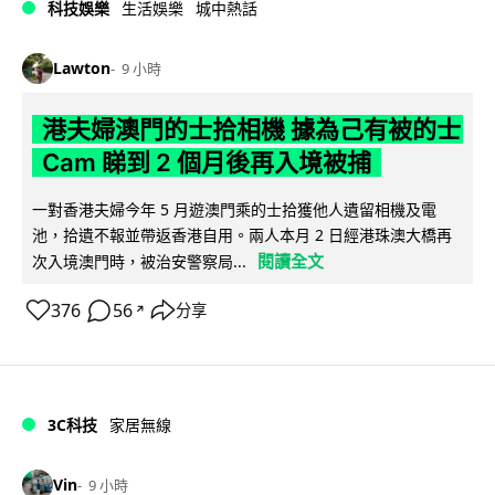
科技娛樂
生活娛樂
城中熱話
Lawton
9 小時
港夫婦澳門的士拾相機 據為己有被的士
Cam 睇到 2 個月後再入境被捕
一對香港夫婦今年 5 月遊澳門乘的士拾獲他人遺留相機及電
池，拾遺不報並帶返香港自用。兩人本月 2 日經港珠澳大橋再
閱讀全文
次入境澳門時，被治安警察局...
376
56
分享
↗
3C科技
家居無線
Vin
9 小時