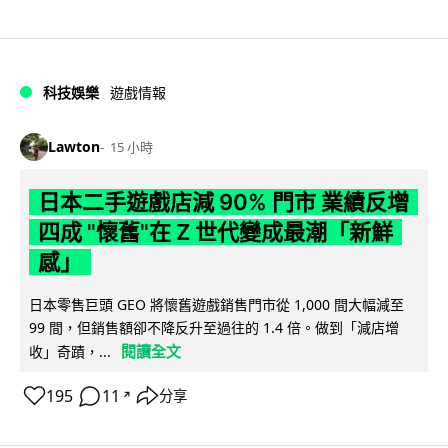
科技娛樂
遊戲情報
Lawton
15 小時
日本二手遊戲店減 90% 門市 業績反增
四成 "懷舊"在 Z 世代變成最潮「新鮮
感」
日本零售巨頭 GEO 將懷舊遊戲銷售門市從 1,000 間大幅減至
99 間，但銷售額卻不降反升至過往的 1.4 倍。做到「減店增
閱讀全文
收」奇蹟，...
195
11
分享
↗