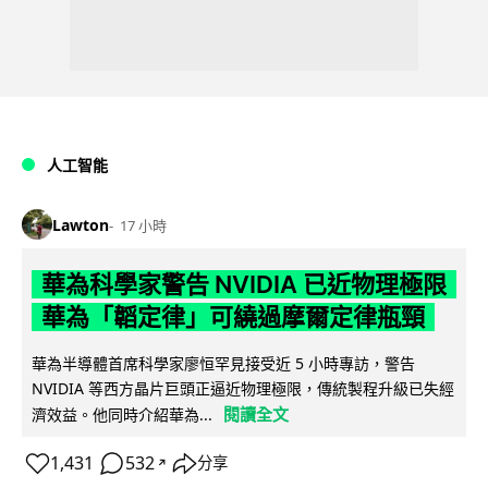
人工智能
Lawton
17 小時
華為科學家警告 NVIDIA 已近物理極限
華為「韜定律」可繞過摩爾定律瓶頸
華為半導體首席科學家廖恒罕見接受近 5 小時專訪，警告
NVIDIA 等西方晶片巨頭正逼近物理極限，傳統製程升級已失經
閱讀全文
濟效益。他同時介紹華為...
1,431
532
分享
↗