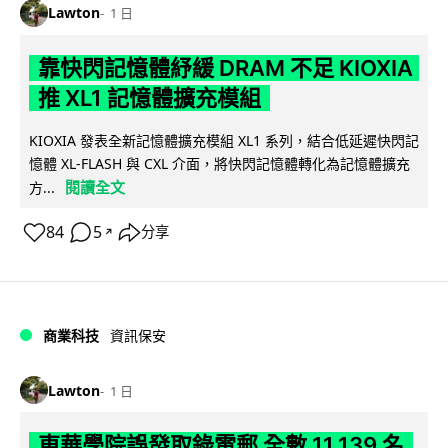
Lawton
1 日
靠快閃記憶體紓緩 DRAM 不足 KIOXIA
推 XL1 記憶體擴充模組
KIOXIA 發表全新記憶體擴充模組 XL1 系列，結合低延遲快閃記
憶體 XL-FLASH 與 CXL 介面，將快閃記憶體轉化為記憶體擴充
閱讀全文
方...
84
5
分享
↗
商業科技
資訊保安
Lawton
1 日
東華學院誤發取錄電郵 全數 11,139 名