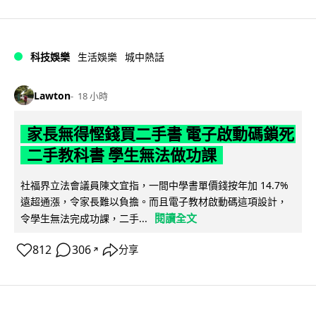
科技娛樂
生活娛樂
城中熱話
Lawton
18 小時
家長無得慳錢買二手書 電子啟動碼鎖死
二手教科書 學生無法做功課
社福界立法會議員陳文宜指，一間中學書單價錢按年加 14.7%
遠超通漲，令家長難以負擔。而且電子教材啟動碼這項設計，
閱讀全文
令學生無法完成功課，二手...
812
306
分享
↗