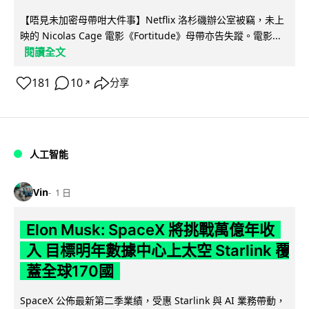
【唔見未加密母帶咁大件事】Netflix 洛杉磯辦公室被竊，未上
映的 Nicolas Cage 電影《Fortitude》母帶亦告失蹤。電影...
閱讀全文
181
10
分享
↗
人工智能
Vin
1 日
Elon Musk: SpaceX 將挑戰萬億年收
入 目標明年數據中心上太空 Starlink 覆
蓋全球170國
SpaceX 公佈最新第二季業績，受惠 Starlink 與 AI 業務帶動，