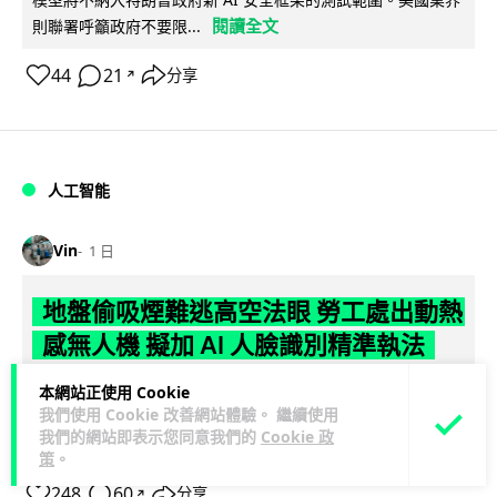
閱讀全文
則聯署呼籲政府不要限...
44
21
分享
↗
人工智能
Vin
1 日
地盤偷吸煙難逃高空法眼 勞工處出動熱
感無人機 擬加 AI 人臉識別精準執法
勞工處投入配備熱感應鏡頭的小型無人機進行高空巡邏以打擊
本網站正使用 Cookie
我們使用 Cookie 改善網站體驗。 繼續使用
地盤違例吸煙，並正研究於未來一年內引入 AI 人臉識別與行為
我們的網站即表示您同意我們的
Cookie 政
閱讀全文
分析功能，結合三大技術進一...
策
。
248
60
分享
↗