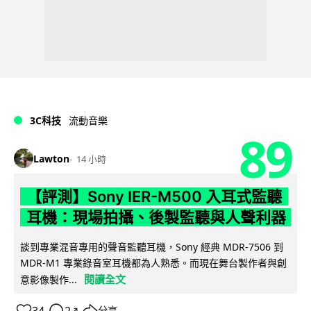
3C科技
流動音樂
89
Lawton
14 小時
【評測】Sony IER-M500 入耳式監聽
耳機：現場拍攝、後製監聽與人聲利器
談到專業混音專用的聲音監聽耳機，Sony 經典 MDR-7506 到
MDR-M1 專業錄音室耳機都為人熟悉。而現在舞台製作者與創
閱讀全文
意影像製作...
34
2
分享
↗