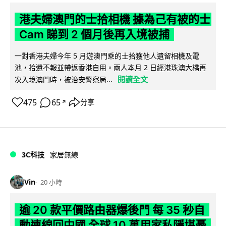
港夫婦澳門的士拾相機 據為己有被的士
Cam 睇到 2 個月後再入境被捕
一對香港夫婦今年 5 月遊澳門乘的士拾獲他人遺留相機及電
池，拾遺不報並帶返香港自用。兩人本月 2 日經港珠澳大橋再
閱讀全文
次入境澳門時，被治安警察局...
475
65
分享
↗
3C科技
家居無線
Vin
20 小時
逾 20 款平價路由器爆後門 每 35 秒自
動連線回中國 全球 10 萬用家私隱堪憂