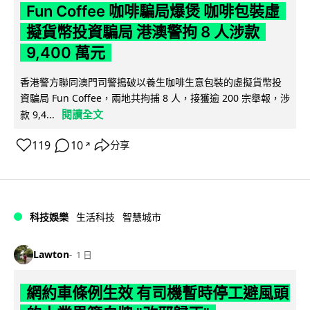
Fun Coffee 咖啡騙局爆煲 咖啡包裝虛
擬貨幣投資騙局 港澳警拘 8 人涉款
9,400 萬元
香港警方聯同澳門司警搗破以養生咖啡生意包裝的虛擬貨幣投
資騙局 Fun Coffee，兩地共拘捕 8 人，接獲逾 200 宗舉報，涉
閱讀全文
款 9,4...
119
10
分享
↗
科技娛樂
生活科技
智慧城市
Lawton
1 日
網約車條例生效 有司機暫時停工避風頭