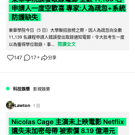
申請人一度空歡喜 專家:人為疏忽+系統
防護缺失
東華學院今日（5 日）大學聯招放榜之際，因人為疏忽向全數
11,139 名課程申請人錯誤發出取錄通知電郵，令大批考生一度
閱讀全文
以為獲得學位取錄，事...
147
17
分享
↗
科技娛樂
影視娛樂
Lawton
1 日
Nicolas Cage 主演未上映電影 Netflix
遺失未加密母帶 被索償 8.19 億港元