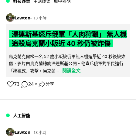
科技娛樂
生活娛樂
城中熱話
Lawton
13 小時
澤連斯基怒斥俄軍「人肉狩獵」 無人機
追殺烏克蘭小販近 40 秒仍被炸傷
烏克蘭克爾松一名 52 歲小販被俄軍無人機追擊近 40 秒後被炸
傷，影片由烏克蘭總統澤連斯基公開。他直斥俄軍對平民進行
閱讀全文
「狩獵式」攻擊，烏克蘭...
73
24
分享
↗
人工智能
Lawton
13 小時