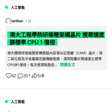
人工智能
arthur
1 日
港大工程學院研極簡架構晶片 搜尋速度
勝標準 CPU 1 億倍
港大團隊研發極簡架構模擬內容尋址記憶體（CAM）晶片，用
二硫化鉬及半金屬銻克服傳輸瓶頸，漢明距離計算速度比標準
閱讀全文
CPU快1億倍，每次搜尋耗能低...
42
20
分享
↗
人工智能