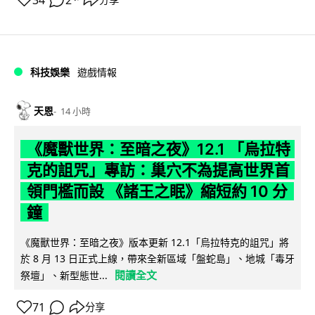
科技娛樂
遊戲情報
天恩
14 小時
《魔獸世界：至暗之夜》12.1 「烏拉特
克的詛咒」專訪：巢穴不為提高世界首
領門檻而設 《諸王之眠》縮短約 10 分
鐘
《魔獸世界：至暗之夜》版本更新 12.1「烏拉特克的詛咒」將
於 8 月 13 日正式上線，帶來全新區域「盤蛇島」、地城「毒牙
閱讀全文
祭壇」、新型態世...
71
分享