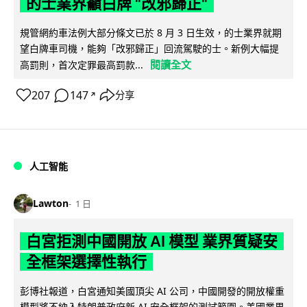
的士業界籲白牌 "改邪歸正"
規管網約車法例大部分條文已於 8 月 3 日生效，的士業界就期
望白牌車司機，能夠「改邪歸正」回流駕駛的士。新例大幅提
閱讀全文
高罰則，首次定罪最高罰款...
207
147
分享
↗
人工智能
Lawton
1 日
白宮拒測中國開放 AI 模型 業界質疑安
全框架選擇性執行
彭博社報道，白宮通知美國頂尖 AI 公司，中國開發的開放權重
模型將不納入特朗普政府新 AI 安全框架的測試範圍。美國業界