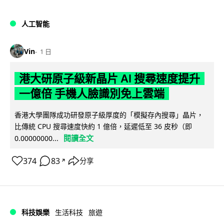
人工智能
Vin
1 日
港大研原子級新晶片 AI 搜尋速度提升
一億倍 手機人臉識別免上雲端
香港大學團隊成功研發原子級厚度的「模擬存內搜尋」晶片，
比傳統 CPU 搜尋速度快約 1 億倍，延遲低至 36 皮秒（即
閱讀全文
0.00000000...
374
83
分享
↗
科技娛樂
生活科技
旅遊