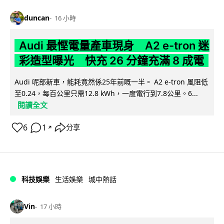
duncan
16 小時
Audi 最慳電量產車現身 A2 e-tron 迷
彩造型曝光 快充 26 分鐘充滿 8 成電
Audi 呢部新車，能耗竟然係25年前嘅一半。 A2 e-tron 風阻低
至0.24，每百公里只需12.8 kWh，一度電行到7.8公里。6...
閱讀全文
6
1
分享
↗
科技娛樂
生活娛樂
城中熱話
Vin
17 小時