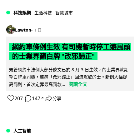
科技娛樂
生活科技
智慧城市
Lawton
1 日
網約車條例生效 有司機暫時停工避風頭
的士業界籲白牌 "改邪歸正"
規管網約車法例大部分條文已於 8 月 3 日生效，的士業界就期
望白牌車司機，能夠「改邪歸正」回流駕駛的士。新例大幅提
閱讀全文
高罰則，首次定罪最高罰款...
207
147
分享
↗
人工智能