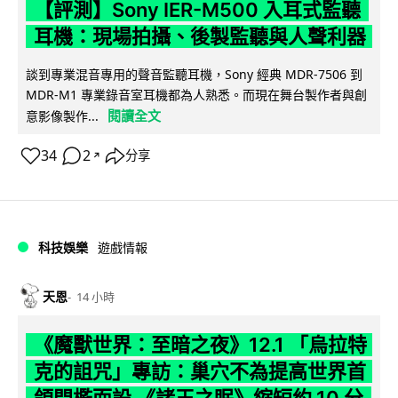
【評測】Sony IER-M500 入耳式監聽
耳機：現場拍攝、後製監聽與人聲利器
談到專業混音專用的聲音監聽耳機，Sony 經典 MDR-7506 到
MDR-M1 專業錄音室耳機都為人熟悉。而現在舞台製作者與創
閱讀全文
意影像製作...
34
2
分享
↗
科技娛樂
遊戲情報
天恩
14 小時
《魔獸世界：至暗之夜》12.1 「烏拉特
克的詛咒」專訪：巢穴不為提高世界首