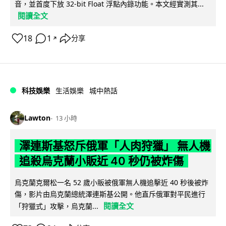
音，並首度下放 32-bit Float 浮點內錄功能。本文經實測其...
閱讀全文
18
1
分享
↗
科技娛樂
生活娛樂
城中熱話
Lawton
13 小時
澤連斯基怒斥俄軍「人肉狩獵」 無人機
追殺烏克蘭小販近 40 秒仍被炸傷
烏克蘭克爾松一名 52 歲小販被俄軍無人機追擊近 40 秒後被炸
傷，影片由烏克蘭總統澤連斯基公開。他直斥俄軍對平民進行
閱讀全文
「狩獵式」攻擊，烏克蘭...