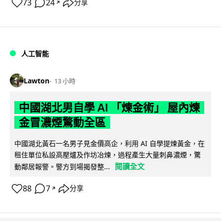
73
24
分享
↗
人工智能
Lawton
13 小時
中國湖北男自學 AI 「煉金術」 屋內煉
金冒濃煙驚動全區
中國湖北黃石一名男子見金價高企，利用 AI 自學提煉黃金，在
租住單位私設高壓爐及作坊冶煉，過程產生大量刺鼻濃煙，驚
閱讀全文
動鄰居報警。警方到場揭發整...
88
7
分享
↗