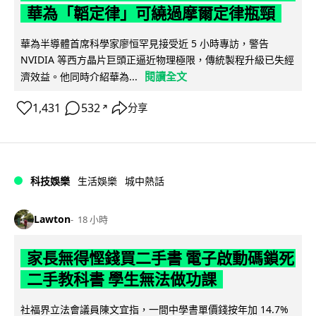
華為「韜定律」可繞過摩爾定律瓶頸
華為半導體首席科學家廖恒罕見接受近 5 小時專訪，警告
NVIDIA 等西方晶片巨頭正逼近物理極限，傳統製程升級已失經
閱讀全文
濟效益。他同時介紹華為...
1,431
532
分享
↗
科技娛樂
生活娛樂
城中熱話
Lawton
18 小時
家長無得慳錢買二手書 電子啟動碼鎖死
二手教科書 學生無法做功課
社福界立法會議員陳文宜指，一間中學書單價錢按年加 14.7%