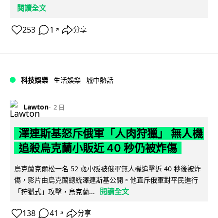
閱讀全文
253
1
分享
↗
科技娛樂
生活娛樂
城中熱話
Lawton
2 日
澤連斯基怒斥俄軍「人肉狩獵」 無人機
追殺烏克蘭小販近 40 秒仍被炸傷
烏克蘭克爾松一名 52 歲小販被俄軍無人機追擊近 40 秒後被炸
傷，影片由烏克蘭總統澤連斯基公開。他直斥俄軍對平民進行
閱讀全文
「狩獵式」攻擊，烏克蘭...
138
41
分享
↗