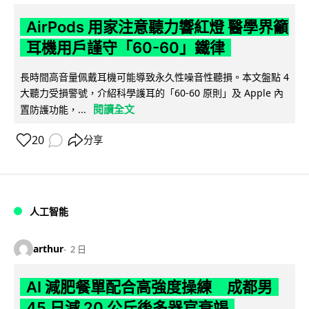
AirPods 用家注意聽力響紅燈 醫學界籲
耳機用戶謹守「60-60」鐵律
長時間高音量佩戴耳機可能導致永久性噪音性聽損。本文盤點 4
大聽力受損警號，介紹科學護耳的「60-60 原則」及 Apple 內
閱讀全文
置防護功能，...
20
分享
人工智能
arthur
2 日
AI 減肥餐單配合高強度操練 成都男
45 日減 20 公斤後多器官衰竭