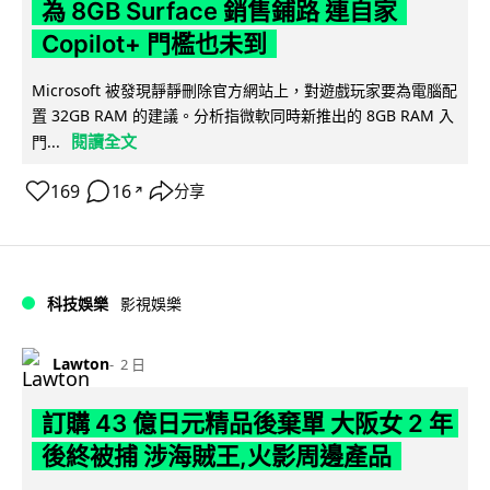
為 8GB Surface 銷售鋪路 連自家
Copilot+ 門檻也未到
Microsoft 被發現靜靜刪除官方網站上，對遊戲玩家要為電腦配
置 32GB RAM 的建議。分析指微軟同時新推出的 8GB RAM 入
閱讀全文
門...
169
16
分享
↗
科技娛樂
影視娛樂
Lawton
2 日
訂購 43 億日元精品後棄單 大阪女 2 年
後終被捕 涉海賊王,火影周邊產品