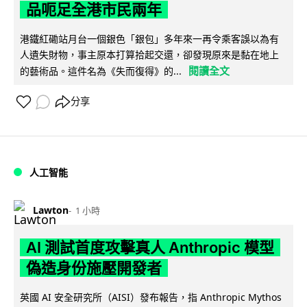
品呃足全港市民兩年
港鐵紅磡站月台一個銀色「銀包」多年來一再令乘客誤以為有
人遺失財物，事主原本打算拾起交還，卻發現原來是黏在地上
閱讀全文
的藝術品。這件名為《失而復得》的...
分享
人工智能
Lawton
1 小時
AI 測試首度攻擊真人 Anthropic 模型
偽造身份施壓開發者
英國 AI 安全研究所（AISI）發布報告，指 Anthropic Mythos