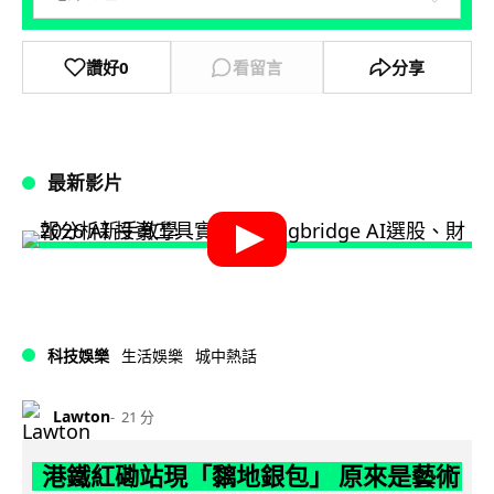
讚好
0
看留言
分享
最新影片
科技娛樂
生活娛樂
城中熱話
Lawton
21 分
港鐵紅磡站現「黐地銀包」 原來是藝術