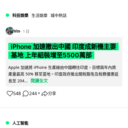
科技娛樂
生活娛樂
城中熱話
Vin
1 日
iPhone 加速撤出中國 印度成新機主要
基地 上年組裝增至5500萬部
Apple 加速將 iPhone 生產線由中國轉往印度，目標兩年內將
產量最高 50% 移至當地。印度政府推出關稅豁免及稅務優惠延
閱讀全文
長至 204...
548
244
分享
↗
人工智能