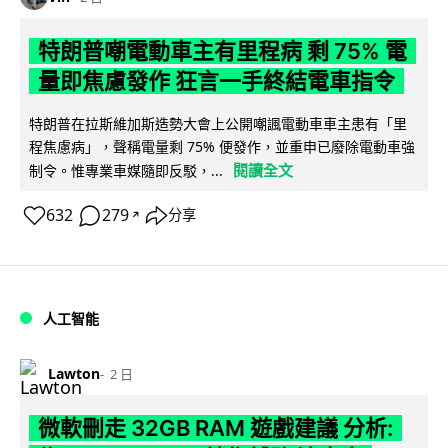
特朗普嘲電動車主有里程病 剩 75% 電
量即焦慮發作 狂言一手終結電車指令
特朗普在拉斯維加斯造勢大會上公開嘲諷電動車車主患有「里
程焦慮病」，聲稱電量剩 75% 便發作，並重申已廢除電動車強
閱讀全文
制令。惟專業車媒隨即反駁，...
632
279
分享
↗
人工智能
Lawton
2 日
微軟刪走 32GB RAM 遊戲建議 分析: