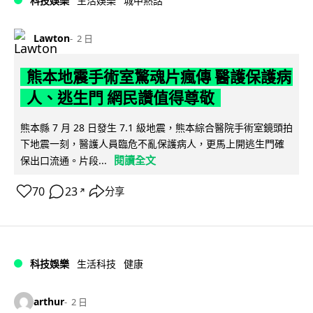
科技娛樂
生活娛樂
城中熱話
Lawton
2 日
熊本地震手術室驚魂片瘋傳 醫護保護病
人、逃生門 網民讚值得尊敬
熊本縣 7 月 28 日發生 7.1 級地震，熊本綜合醫院手術室鏡頭拍
下地震一刻，醫護人員臨危不亂保護病人，更馬上開逃生門確
閱讀全文
保出口流通。片段...
70
23
分享
↗
科技娛樂
生活科技
健康
arthur
2 日