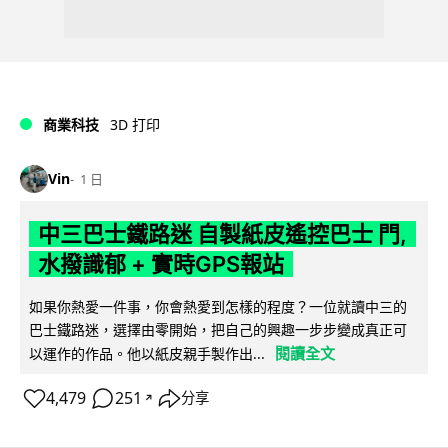
商業科技
3D 打印
Vin
1 日
中三巴士鐵路迷 自製紙皮遙控巴士 門,
水撥識郁 + 實時GPS報站
如果你熱愛一件事，你會熱愛到怎樣的程度？一位就讀中三的
巴士鐵路迷，選擇由零開始，把自己的興趣一步步變成真正可
閱讀全文
以運作的作品。他以紙皮親手製作出...
4,479
251
分享
↗