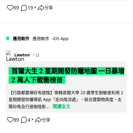
69
19
分享
↗
iOS App
應用軟件
應用軟件
Lawton
1 日
首爾大生 2 星期開發防曬地圖 一日暴增
2 萬人下載衝榜首
【行路都要揀好有遮陰】南韓首爾大學 23 歲學生劉敏俊利用 2
星期開發防曬導航 App「走向陰涼處」，結合建築物高度、太
閱讀全文
陽仰角及行道樹陰影...
89
4
分享
↗