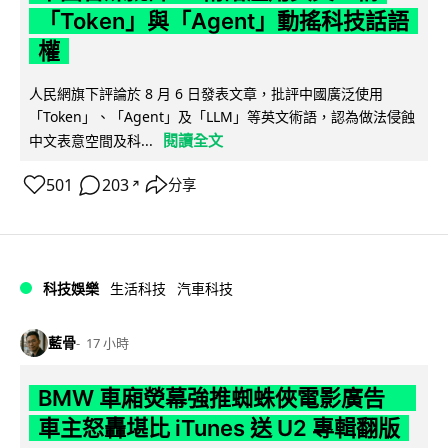
「Token」與「Agent」動搖科技話語
權
人民網旗下評論於 8 月 6 日發表文章，批評中國廣泛使用
「Token」、「Agent」及「LLM」等英文術語，認為做法侵蝕
閱讀全文
中文表意空間及科...
501
203
分享
↗
科技娛樂
生活科技
汽車科技
藍骨
17 小時
BMW 車廂熒幕強推蜘蛛俠電影廣告
車主怒轟堪比 iTunes 送 U2 專輯翻版