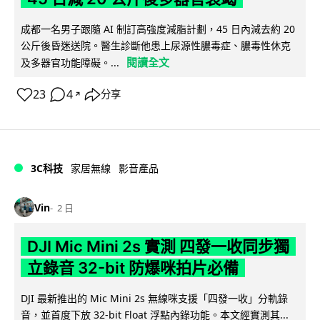
成都一名男子跟隨 AI 制訂高強度減脂計劃，45 日內減去約 20
公斤後昏迷送院。醫生診斷他患上尿源性膿毒症、膿毒性休克
閱讀全文
及多器官功能障礙。...
23
4
分享
↗
3C科技
家居無線
影音產品
Vin
2 日
DJI Mic Mini 2s 實測 四發一收同步獨
立錄音 32-bit 防爆咪拍片必備
DJI 最新推出的 Mic Mini 2s 無線咪支援「四發一收」分軌錄
音，並首度下放 32-bit Float 浮點內錄功能。本文經實測其...