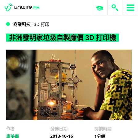
WWDC 2026
GenAI 與雲端科技專區
ERP 與商業 AI
非洲發明家垃圾自製廉價 3D 打印機
商業科技
3D 打印
非洲發明家垃圾自製廉價 3D 打印機
作者
發佈日期
閱讀時間
2013-10-16
唐美鳳
1分鐘