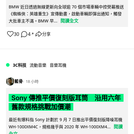
BMW 近日透過無線更新向全球逾 70 個市場車輛中控熒幕推送
《蜘蛛俠：英雄重生》宣傳動畫，啟動車輛即彈出通知，觸發
閱讀全文
大批車主不滿。BMW 早...
30
4
分享
↗
3C科技
流動音樂
音樂耳機
藍骨
18 小時
Sony 傳推平價復刻版耳筒 沿用六年
舊款規格挑戰加價潮
最近有爆料指 Sony 計劃於 9 月 7 日推出平價復刻版降噪耳機
閱讀
WH-1000XM4C，規格幾乎與 2020 年 WH-1000XM4...
全文