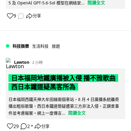
閱讀全文
5 及 OpenAI GPT-5.6-Sol 模型在網絡安...
9
分享
科技娛樂
生活科技
旅遊
Lawton
2 小時
日本福岡地鐵廣播被入侵 播不雅歌曲
西日本鐵道疑黑客所為
日本福岡西鐵天神大牟田線兩個車站，8 月 4 日廣播系統離奇
播出粗俗歌聲，西日本鐵道懷疑遭第三方非法入侵，正調查事
閱讀全文
件並考慮報案。網上一度傳言...
29
2
分享
↗