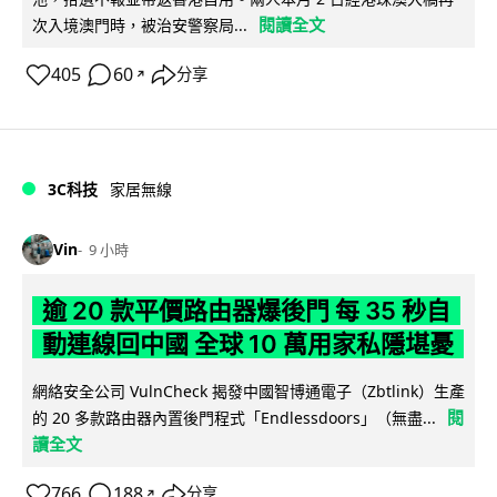
閱讀全文
次入境澳門時，被治安警察局...
405
60
分享
↗
3C科技
家居無線
Vin
9 小時
逾 20 款平價路由器爆後門 每 35 秒自
動連線回中國 全球 10 萬用家私隱堪憂
網絡安全公司 VulnCheck 揭發中國智博通電子（Zbtlink）生產
閱
的 20 多款路由器內置後門程式「Endlessdoors」（無盡...
讀全文
766
188
分享
↗