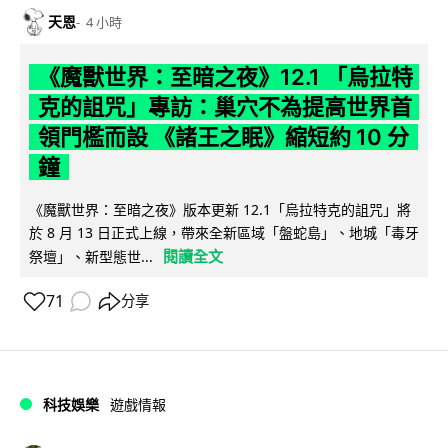
天恩
4 小時
《魔獸世界：至暗之夜》12.1 「烏拉特
克的詛咒」專訪：巢穴不為提高世界首
領門檻而設 《諸王之眠》縮短約 10 分
鐘
《魔獸世界：至暗之夜》版本更新 12.1「烏拉特克的詛咒」將
於 8 月 13 日正式上線，帶來全新區域「盤蛇島」、地城「毒牙
閱讀全文
祭壇」、新型態世...
71
分享
科技娛樂
遊戲情報