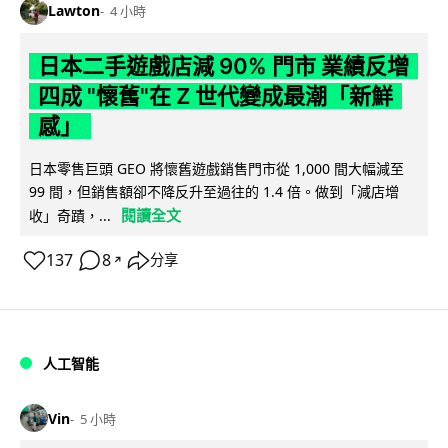
Lawton
4 小時
日本二手遊戲店減 90% 門市 業績反增
四成 "懷舊"在 Z 世代變成最潮「新鮮
感」
日本零售巨頭 GEO 將懷舊遊戲銷售門市從 1,000 間大幅減至
99 間，但銷售額卻不降反升至過往的 1.4 倍。做到「減店增
閱讀全文
收」奇蹟，...
137
8
分享
↗
人工智能
Vin
5 小時