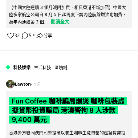
【中國大陸連續 3 個月減附加費，相反香港不斷加價】中國大
陸多家航空公司自 8 月 5 日起再度下調內陸航線燃油附加費，
閱讀全文
為年內連續第 3 個...
32
5
分享
↗
科技娛樂
生活科技
區塊鏈
Lawton
1 日
Fun Coffee 咖啡騙局爆煲 咖啡包裝虛
擬貨幣投資騙局 港澳警拘 8 人涉款
9,400 萬元
香港警方聯同澳門司警搗破以養生咖啡生意包裝的虛擬貨幣投