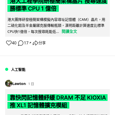
港大工程學院研極簡架構晶片 搜尋速度
勝標準 CPU 1 億倍
港大團隊研發極簡架構模擬內容尋址記憶體（CAM）晶片，用
二硫化鉬及半金屬銻克服傳輸瓶頸，漢明距離計算速度比標準
閱讀全文
CPU快1億倍，每次搜尋耗能低...
40
17
分享
↗
人工智能
Lawton
1 日
靠快閃記憶體紓緩 DRAM 不足 KIOXIA
推 XL1 記憶體擴充模組