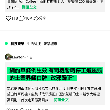
資騙局 Fun Coffee，兩地共拘捕 8 人，接獲逾 200 宗舉報，涉
閱讀全文
款 9,4...
118
10
分享
↗
科技娛樂
生活科技
智慧城市
Lawton
1 日
網約車條例生效 有司機暫時停工避風頭
的士業界籲白牌 "改邪歸正"
規管網約車法例大部分條文已於 8 月 3 日生效，的士業界就期
望白牌車司機，能夠「改邪歸正」回流駕駛的士。新例大幅提
閱讀全文
高罰則，首次定罪最高罰款...