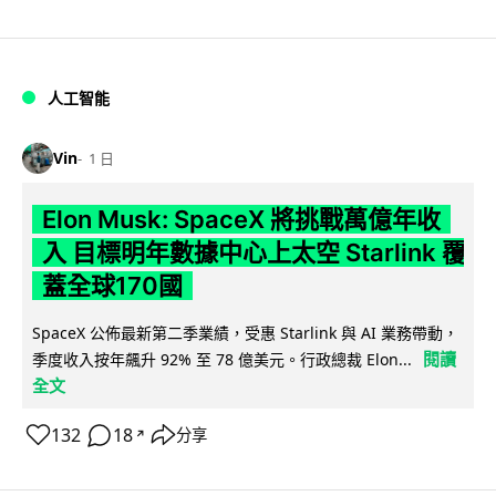
人工智能
Vin
1 日
Elon Musk: SpaceX 將挑戰萬億年收
入 目標明年數據中心上太空 Starlink 覆
蓋全球170國
SpaceX 公佈最新第二季業績，受惠 Starlink 與 AI 業務帶動，
閱讀
季度收入按年飆升 92% 至 78 億美元。行政總裁 Elon...
全文
132
18
分享
↗