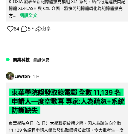
KIOXIA 發表全新記憶體擴充模組 XL1 系列，結合低延遲快閃記
憶體 XL-FLASH 與 CXL 介面，將快閃記憶體轉化為記憶體擴充
閱讀全文
方...
84
5
分享
↗
商業科技
資訊保安
Lawton
1 日
東華學院誤發取錄電郵 全數 11,139 名
申請人一度空歡喜 專家:人為疏忽+系統
防護缺失
東華學院今日（5 日）大學聯招放榜之際，因人為疏忽向全數
11,139 名課程申請人錯誤發出取錄通知電郵，令大批考生一度