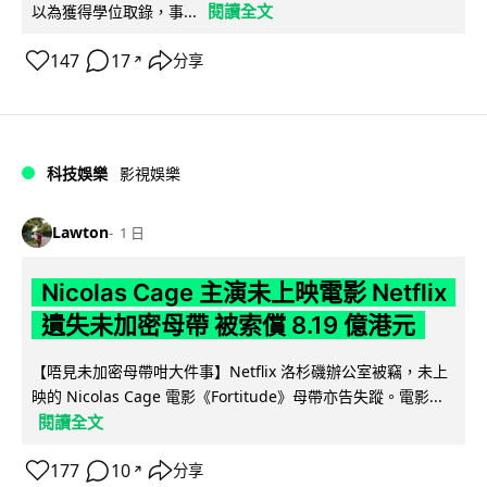
閱讀全文
以為獲得學位取錄，事...
147
17
分享
↗
科技娛樂
影視娛樂
Lawton
1 日
Nicolas Cage 主演未上映電影 Netflix
遺失未加密母帶 被索償 8.19 億港元
【唔見未加密母帶咁大件事】Netflix 洛杉磯辦公室被竊，未上
映的 Nicolas Cage 電影《Fortitude》母帶亦告失蹤。電影...
閱讀全文
177
10
分享
↗