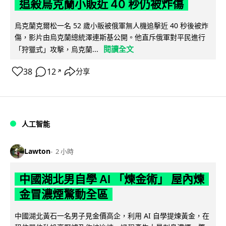
追殺烏克蘭小販近 40 秒仍被炸傷
烏克蘭克爾松一名 52 歲小販被俄軍無人機追擊近 40 秒後被炸
傷，影片由烏克蘭總統澤連斯基公開。他直斥俄軍對平民進行
閱讀全文
「狩獵式」攻擊，烏克蘭...
38
12
分享
↗
人工智能
Lawton
2 小時
中國湖北男自學 AI 「煉金術」 屋內煉
金冒濃煙驚動全區
中國湖北黃石一名男子見金價高企，利用 AI 自學提煉黃金，在