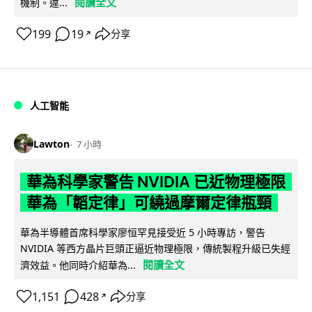
閱讀全文
機制。違...
199
19
分享
↗
人工智能
Lawton
7 小時
華為科學家警告 NVIDIA 已近物理極限
華為「韜定律」可繞過摩爾定律瓶頸
華為半導體首席科學家廖恒罕見接受近 5 小時專訪，警告
NVIDIA 等西方晶片巨頭正逼近物理極限，傳統製程升級已失經
閱讀全文
濟效益。他同時介紹華為...
1,151
428
分享
↗