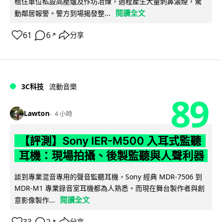
租住單位私設高壓爐及作坊冶煉，過程產生大量刺鼻濃煙，驚
閱讀全文
動鄰居報警。警方到場揭發整...
61
6
分享
↗
3C科技
流動音樂
89
Lawton
4 小時
【評測】Sony IER-M500 入耳式監聽
耳機：現場拍攝、後製監聽與人聲利器
談到專業混音專用的聲音監聽耳機，Sony 經典 MDR-7506 到
MDR-M1 專業錄音室耳機都為人熟悉。而現在舞台製作者與創
閱讀全文
意影像製作...
分享
↗