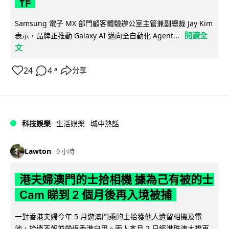
作
Samsung 電子 MX 部門顧客體驗辦公室主管兼副總裁 Jay Kim
閱讀全
表示，品牌正推動 Galaxy AI 邁向全自動化 Agent...
文
24
4
分享
↗
科技娛樂
生活娛樂
城中熱話
Lawton
9 小時
港夫婦澳門的士拾相機 據為己有被的士
Cam 睇到 2 個月後再入境被捕
一對香港夫婦今年 5 月遊澳門乘的士拾獲他人遺留相機及電
池，拾遺不報並帶返香港自用。兩人本月 2 日經港珠澳大橋再