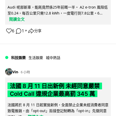
Audi 呢部新車，能耗竟然係25年前嘅一半。 A2 e-tron 風阻低
至0.24，每百公里只需12.8 kWh，一度電行到7.8公里。6...
閱讀全文
6
1
分享
↗
科技娛樂
生活娛樂
城中熱話
Vin
6 小時
法國 8 月 11 日出新例 未經同意嚴禁
Cold Call 違規企業最高罰 345 萬
法國將於 8 月 11 日起實施新例，全面禁止企業未經消費者同意
致電推銷，由「opt-out」拒接登記制轉為「opt-in」先徵同意