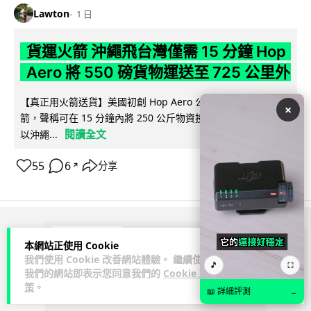
Lawton
1 日
貨運火箭 沖繩飛台灣僅需 15 分鐘 Hop
Aero 將 550 磅貨物運送至 725 公里外
【真正用火箭送貨】美國初創 Hop Aero 公開自動駕駛貨運火
×
箭，聲稱可在 15 分鐘內將 250 公斤物資投送 750 公里外，並
閱讀全文
以沖繩...
55
6
分享
↗
ADVERTISEMENT
本網站正使用 Cookie
我們使用 Cookie 改善網站體驗。 繼續使用
🎵
⛶
我們的網站即表示您同意我們的
Cookie 政
策
。
📖 詳細評測
→