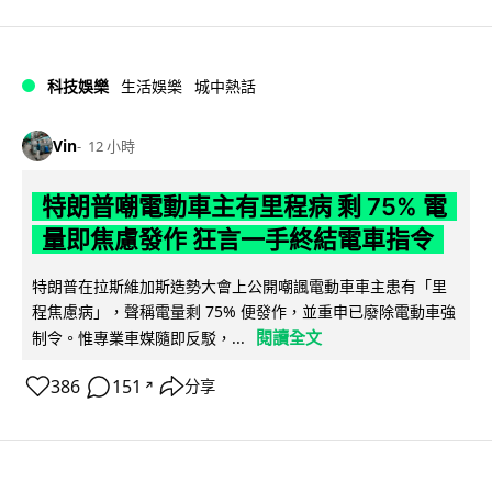
科技娛樂
生活娛樂
城中熱話
Vin
12 小時
特朗普嘲電動車主有里程病 剩 75% 電
量即焦慮發作 狂言一手終結電車指令
特朗普在拉斯維加斯造勢大會上公開嘲諷電動車車主患有「里
程焦慮病」，聲稱電量剩 75% 便發作，並重申已廢除電動車強
閱讀全文
制令。惟專業車媒隨即反駁，...
386
151
分享
↗