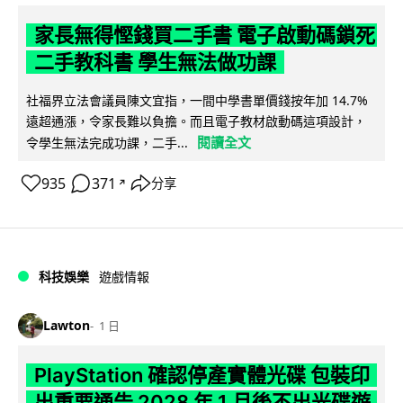
家長無得慳錢買二手書 電子啟動碼鎖死
二手教科書 學生無法做功課
社福界立法會議員陳文宜指，一間中學書單價錢按年加 14.7%
遠超通漲，令家長難以負擔。而且電子教材啟動碼這項設計，
閱讀全文
令學生無法完成功課，二手...
935
371
分享
↗
科技娛樂
遊戲情報
Lawton
1 日
PlayStation 確認停產實體光碟 包裝印
出重要通告 2028 年 1 月後不出光碟遊