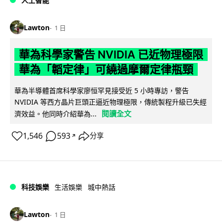
人工智能
Lawton
1 日
華為科學家警告 NVIDIA 已近物理極限
華為「韜定律」可繞過摩爾定律瓶頸
華為半導體首席科學家廖恒罕見接受近 5 小時專訪，警告
NVIDIA 等西方晶片巨頭正逼近物理極限，傳統製程升級已失經
閱讀全文
濟效益。他同時介紹華為...
1,546
593
分享
↗
科技娛樂
生活娛樂
城中熱話
Lawton
1 日