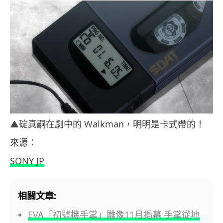
▲碇真嗣在劇中的 Walkman，明明是卡式帶的！
來源：
SONY JP
相關文章:
EVA「初號機手掌」雕像11月揭幕 手掌從地