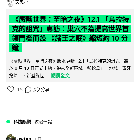
天恩
1 日
《魔獸世界：至暗之夜》12.1 「烏拉特
克的詛咒」專訪：巢穴不為提高世界首
領門檻而設 《諸王之眠》縮短約 10 分
鐘
《魔獸世界：至暗之夜》版本更新 12.1「烏拉特克的詛咒」將
於 8 月 13 日正式上線，帶來全新區域「盤蛇島」、地城「毒牙
閱讀全文
祭壇」、新型態世...
115
分享
科技娛樂
遊戲情報
Lawton
1 日