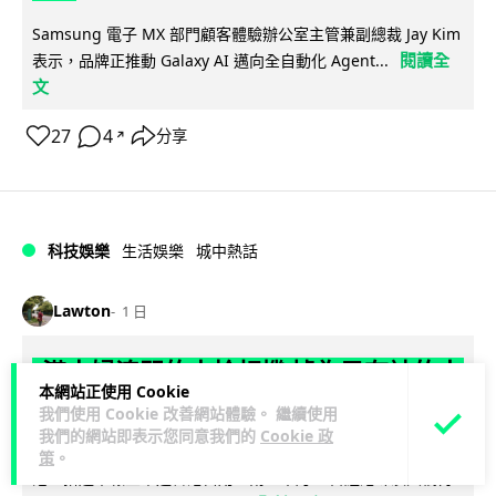
Samsung 電子 MX 部門顧客體驗辦公室主管兼副總裁 Jay Kim
閱讀全
表示，品牌正推動 Galaxy AI 邁向全自動化 Agent...
文
27
4
分享
↗
科技娛樂
生活娛樂
城中熱話
Lawton
1 日
港夫婦澳門的士拾相機 據為己有被的士
本網站正使用 Cookie
Cam 睇到 2 個月後再入境被捕
我們使用 Cookie 改善網站體驗。 繼續使用
我們的網站即表示您同意我們的
Cookie 政
一對香港夫婦今年 5 月遊澳門乘的士拾獲他人遺留相機及電
策
。
池，拾遺不報並帶返香港自用。兩人本月 2 日經港珠澳大橋再