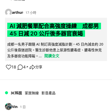
arthur
17 小時
AI 減肥餐單配合高強度操練 成都男
45 日減 20 公斤後多器官衰竭
成都一名男子跟隨 AI 制訂高強度減脂計劃，45 日內減去約 20
公斤後昏迷送院。醫生診斷他患上尿源性膿毒症、膿毒性休克
閱讀全文
及多器官功能障礙。...
18
4
分享
↗
3C科技
家居無線
影音產品
Vin
1 日