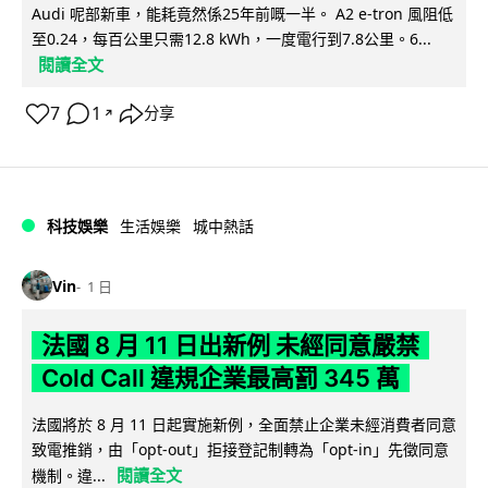
Audi 呢部新車，能耗竟然係25年前嘅一半。 A2 e-tron 風阻低
至0.24，每百公里只需12.8 kWh，一度電行到7.8公里。6...
閱讀全文
7
1
分享
↗
科技娛樂
生活娛樂
城中熱話
Vin
1 日
法國 8 月 11 日出新例 未經同意嚴禁
Cold Call 違規企業最高罰 345 萬
法國將於 8 月 11 日起實施新例，全面禁止企業未經消費者同意
致電推銷，由「opt-out」拒接登記制轉為「opt-in」先徵同意
閱讀全文
機制。違...