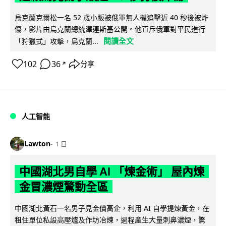
烏克蘭克爾松一名 52 歲小販被俄軍無人機追擊近 40 秒後被炸
傷，影片由烏克蘭總統澤連斯基公開。他直斥俄軍對平民進行
閱讀全文
「狩獵式」攻擊，烏克蘭...
102
36
分享
↗
人工智能
Lawton
1 日
中國湖北男自學 AI 「煉金術」 屋內煉
金冒濃煙驚動全區
中國湖北黃石一名男子見金價高企，利用 AI 自學提煉黃金，在
租住單位私設高壓爐及作坊冶煉，過程產生大量刺鼻濃煙，驚