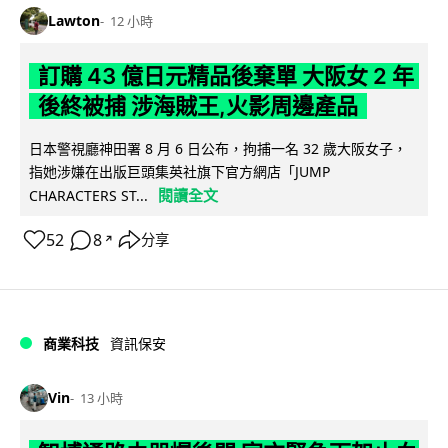
Lawton
12 小時
訂購 43 億日元精品後棄單 大阪女 2 年
後終被捕 涉海賊王,火影周邊產品
日本警視廳神田署 8 月 6 日公布，拘捕一名 32 歲大阪女子，
指她涉嫌在出版巨頭集英社旗下官方網店「JUMP
閱讀全文
CHARACTERS ST...
52
8
分享
↗
商業科技
資訊保安
Vin
13 小時