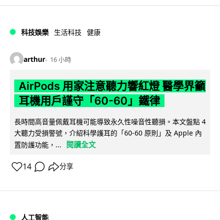
科技娛樂
生活科技
健康
arthur
16 小時
AirPods 用家注意聽力響紅燈 醫學界籲
耳機用戶謹守「60-60」鐵律
長時間高音量佩戴耳機可能導致永久性噪音性聽損。本文盤點 4
大聽力受損警號，介紹科學護耳的「60-60 原則」及 Apple 內
閱讀全文
置防護功能，...
14
分享
人工智能