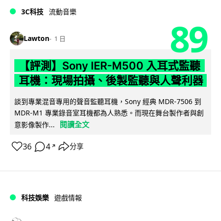
3C科技
流動音樂
89
Lawton
1 日
【評測】Sony IER-M500 入耳式監聽
耳機：現場拍攝、後製監聽與人聲利器
談到專業混音專用的聲音監聽耳機，Sony 經典 MDR-7506 到
MDR-M1 專業錄音室耳機都為人熟悉。而現在舞台製作者與創
閱讀全文
意影像製作...
36
4
分享
↗
科技娛樂
遊戲情報