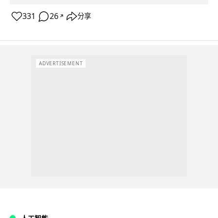
331
26
分享
↗
ADVERTISEMENT