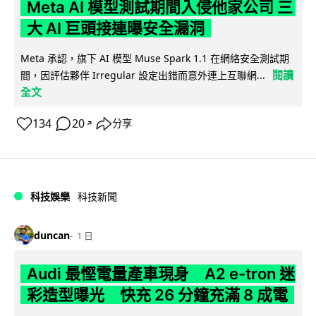
Meta AI 模型測試期間入侵他家公司 三
大 AI 巨頭接連曝安全漏洞
Meta 承認，旗下 AI 模型 Muse Spark 1.1 在網絡安全測試期
閱讀
間，因評估夥伴 Irregular 設定出錯而意外連上互聯網...
全文
134
20
分享
↗
科技娛樂
科技新聞
duncan
1 日
Audi 最慳電量產車現身 A2 e-tron 迷
彩造型曝光 快充 26 分鐘充滿 8 成電