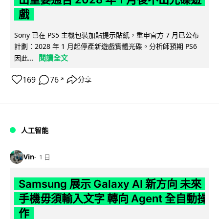
戲
Sony 已在 PS5 主機包裝加貼提示貼紙，重申官方 7 月已公布
計劃：2028 年 1 月起停產新遊戲實體光碟。分析師預期 PS6
閱讀全文
因此...
169
76
分享
↗
人工智能
Vin
1 日
Samsung 展示 Galaxy AI 新方向 未來
手機毋須輸入文字 轉向 Agent 全自動操
作