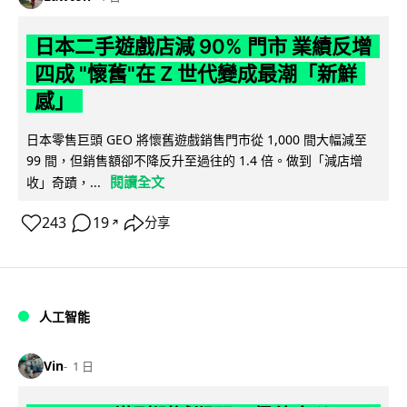
日本二手遊戲店減 90% 門市 業績反增
四成 "懷舊"在 Z 世代變成最潮「新鮮
感」
日本零售巨頭 GEO 將懷舊遊戲銷售門市從 1,000 間大幅減至
99 間，但銷售額卻不降反升至過往的 1.4 倍。做到「減店增
閱讀全文
收」奇蹟，...
243
19
分享
↗
人工智能
Vin
1 日