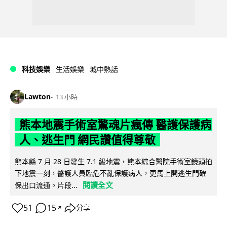
科技娛樂
生活娛樂
城中熱話
Lawton
13 小時
熊本地震手術室驚魂片瘋傳 醫護保護病
人、逃生門 網民讚值得尊敬
熊本縣 7 月 28 日發生 7.1 級地震，熊本綜合醫院手術室鏡頭拍
下地震一刻，醫護人員臨危不亂保護病人，更馬上開逃生門確
閱讀全文
保出口流通。片段...
51
15
分享
↗