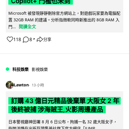
Copilot+ 門檻也未到
Microsoft 被發現靜靜刪除官方網站上，對遊戲玩家要為電腦配
置 32GB RAM 的建議。分析指微軟同時新推出的 8GB RAM 入
閱讀全文
門...
118
8
分享
↗
科技娛樂
影視娛樂
Lawton
13 小時
訂購 43 億日元精品後棄單 大阪女 2 年
後終被捕 涉海賊王,火影周邊產品
日本警視廳神田署 8 月 6 日公布，拘捕一名 32 歲大阪女子，
指她涉嫌在出版巨頭集英社旗下官方網店「JUMP