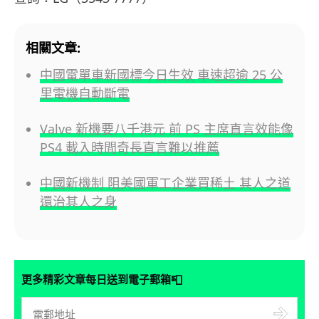
相關文章:
中國電單車新國標今日生效 車速超逾 25 公
里電機自動斷電
Valve 新機要八千港元 前 PS 主席直言效能像
PS4 載入時間奇長直言難以推薦
中國新機制 阻美國軍工企業買稀土 其人之道
還治其人之身
📮
更多精彩文章每日送到電子郵箱