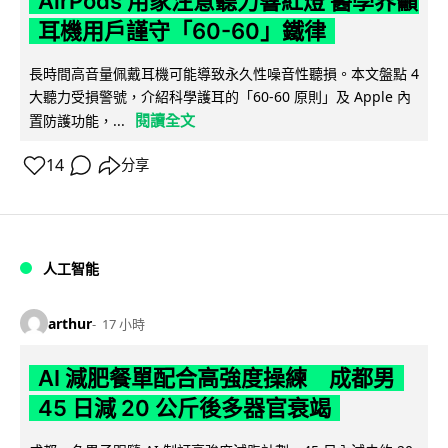
AirPods 用家注意聽力響紅燈 醫學界籲
耳機用戶謹守「60-60」鐵律
長時間高音量佩戴耳機可能導致永久性噪音性聽損。本文盤點 4
大聽力受損警號，介紹科學護耳的「60-60 原則」及 Apple 內
閱讀全文
置防護功能，...
14
分享
人工智能
arthur
17 小時
AI 減肥餐單配合高強度操練 成都男
45 日減 20 公斤後多器官衰竭