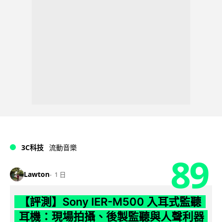
3C科技
流動音樂
89
Lawton
1 日
【評測】Sony IER-M500 入耳式監聽
耳機：現場拍攝、後製監聽與人聲利器