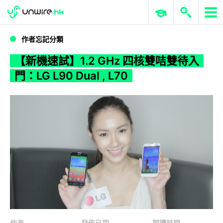
WWDC 2026
GenAI 與雲端科技專區
ERP 與商業 AI
【新機速試】1.2 GHz 四核雙咭雙待入門：LG L90 Dual , L70
作者忘記分類
【新機速試】1.2 GHz 四核雙咭雙待入
門：LG L90 Dual , L70
作者
發佈日期
閱讀時間