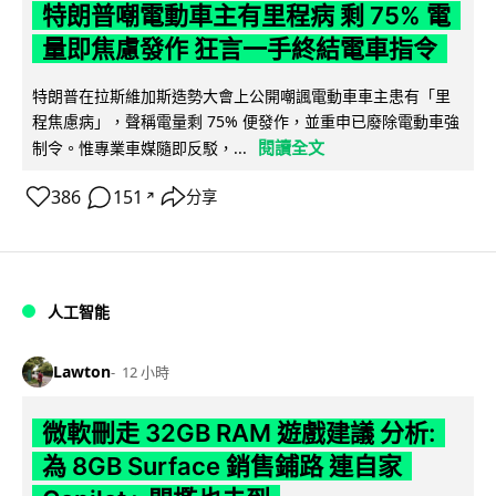
特朗普嘲電動車主有里程病 剩 75% 電
量即焦慮發作 狂言一手終結電車指令
特朗普在拉斯維加斯造勢大會上公開嘲諷電動車車主患有「里
程焦慮病」，聲稱電量剩 75% 便發作，並重申已廢除電動車強
閱讀全文
制令。惟專業車媒隨即反駁，...
386
151
分享
↗
人工智能
Lawton
12 小時
微軟刪走 32GB RAM 遊戲建議 分析:
為 8GB Surface 銷售鋪路 連自家