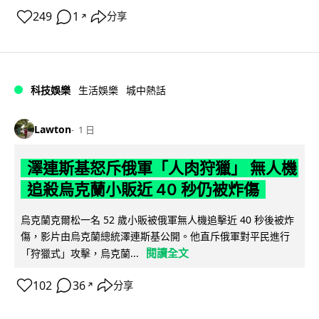
249
1
分享
↗
科技娛樂
生活娛樂
城中熱話
Lawton
1 日
澤連斯基怒斥俄軍「人肉狩獵」 無人機
追殺烏克蘭小販近 40 秒仍被炸傷
烏克蘭克爾松一名 52 歲小販被俄軍無人機追擊近 40 秒後被炸
傷，影片由烏克蘭總統澤連斯基公開。他直斥俄軍對平民進行
閱讀全文
「狩獵式」攻擊，烏克蘭...
102
36
分享
↗