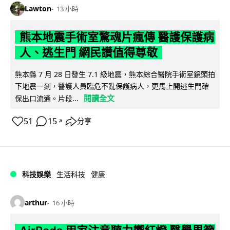
Lawton
13 小時
熊本地震手術室驚魂片瘋傳 醫護保護病
人、逃生門 網民讚值得尊敬
熊本縣 7 月 28 日發生 7.1 級地震，熊本綜合醫院手術室鏡頭拍
下地震一刻，醫護人員臨危不亂保護病人，更馬上開逃生門確
閱讀全文
保出口流通。片段...
51
15
分享
↗
科技娛樂
生活科技
健康
arthur
16 小時