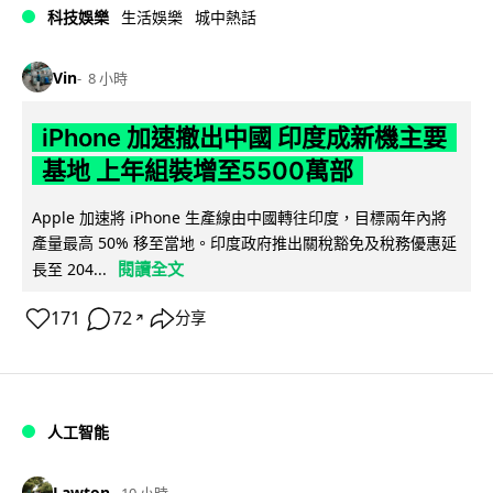
科技娛樂
生活娛樂
城中熱話
Vin
8 小時
iPhone 加速撤出中國 印度成新機主要
基地 上年組裝增至5500萬部
Apple 加速將 iPhone 生產線由中國轉往印度，目標兩年內將
產量最高 50% 移至當地。印度政府推出關稅豁免及稅務優惠延
閱讀全文
長至 204...
171
72
分享
↗
人工智能
Lawton
10 小時