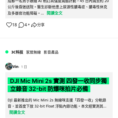
成都一名男子跟隨 AI 制訂高強度減脂計劃，45 日內減去約 20
公斤後昏迷送院。醫生診斷他患上尿源性膿毒症、膿毒性休克
閱讀全文
及多器官功能障礙。...
18
4
分享
↗
3C科技
家居無線
影音產品
Vin
1 日
DJI Mic Mini 2s 實測 四發一收同步獨
立錄音 32-bit 防爆咪拍片必備
DJI 最新推出的 Mic Mini 2s 無線咪支援「四發一收」分軌錄
音，並首度下放 32-bit Float 浮點內錄功能。本文經實測其...
閱讀全文