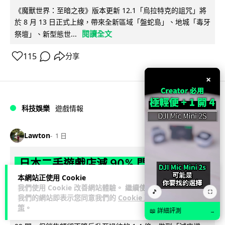
《魔獸世界：至暗之夜》版本更新 12.1「烏拉特克的詛咒」將
於 8 月 13 日正式上線，帶來全新區域「盤蛇島」、地城「毒牙
閱讀全文
祭壇」、新型態世...
115
分享
×
科技娛樂
遊戲情報
Lawton
1 日
日本二手遊戲店減 90% 門市 業績反增
四成 "懷舊"在 Z 世代變成最潮「新鮮
本網站正使用 Cookie
我們使用 Cookie 改善網站體驗。 繼續使用
感」
🎵
⛶
我們的網站即表示您同意我們的
Cookie 政
策
。
📖 詳細評測
→
日本零售巨頭 GEO 將懷舊遊戲銷售門市從 1,000 間大幅減至