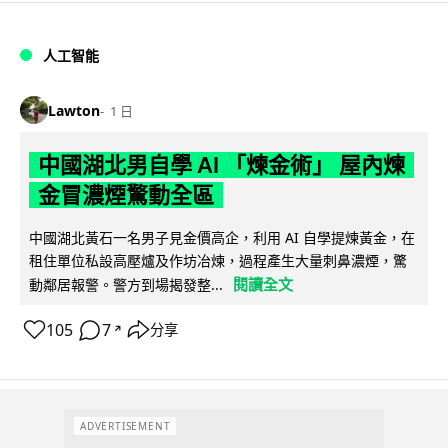
人工智能
Lawton
1 日
中國湖北男自學 AI 「煉金術」 屋內煉
金冒濃煙驚動全區
中國湖北黃石一名男子見金價高企，利用 AI 自學提煉黃金，在
租住單位私設高壓爐及作坊冶煉，過程產生大量刺鼻濃煙，驚
閱讀全文
動鄰居報警。警方到場揭發整...
105
7
分享
↗
ADVERTISEMENT