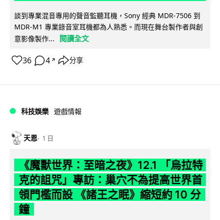
談到專業混音專用的聲音監聽耳機，Sony 經典 MDR-7506 到
MDR-M1 專業錄音室耳機都為人熟悉。而現在舞台製作者與創
閱讀全文
意影像製作...
36
4
分享
↗
科技娛樂
遊戲情報
天恩
1 日
《魔獸世界：至暗之夜》12.1 「烏拉特
克的詛咒」專訪：巢穴不為提高世界首
領門檻而設 《諸王之眠》縮短約 10 分
鐘