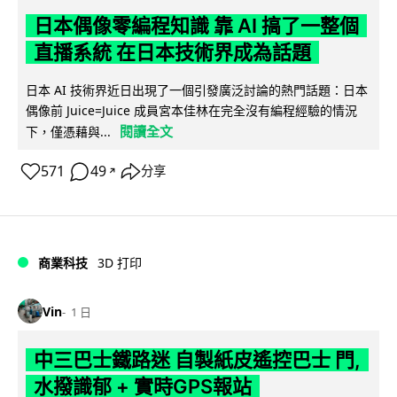
日本偶像零編程知識 靠 AI 搞了一整個
直播系統 在日本技術界成為話題
日本 AI 技術界近日出現了一個引發廣泛討論的熱門話題：日本
偶像前 Juice=Juice 成員宮本佳林在完全沒有編程經驗的情況
閱讀全文
下，僅憑藉與...
571
49
分享
↗
商業科技
3D 打印
Vin
1 日
中三巴士鐵路迷 自製紙皮遙控巴士 門,
水撥識郁 + 實時GPS報站