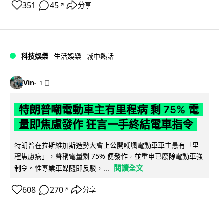
351
45
分享
↗
科技娛樂
生活娛樂
城中熱話
Vin
1 日
特朗普嘲電動車主有里程病 剩 75% 電
量即焦慮發作 狂言一手終結電車指令
特朗普在拉斯維加斯造勢大會上公開嘲諷電動車車主患有「里
程焦慮病」，聲稱電量剩 75% 便發作，並重申已廢除電動車強
閱讀全文
制令。惟專業車媒隨即反駁，...
608
270
分享
↗