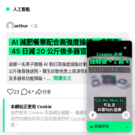
人工智能
arthur
1 日
AI 減肥餐單配合高強度操練 成都男
×
45 日減 20 公斤後多器官衰竭
成都一名男子跟隨 AI 制訂高強度減脂計劃，45 日內減去約 20
公斤後昏迷送院。醫生診斷他患上尿源性膿毒症、膿毒性休克
閱讀全文
及多器官功能障礙。...
23
4
分享
↗
本網站正使用 Cookie
我們使用 Cookie 改善網站體驗。 繼續使用
🎵
⛶
我們的網站即表示您同意我們的
Cookie 政
ADVERTISEMENT
策
。
📖 詳細評測
→