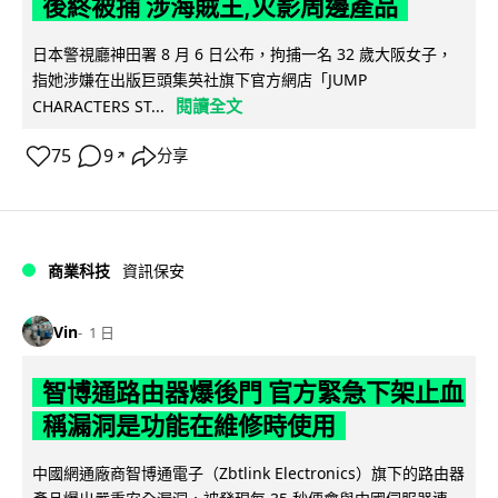
後終被捕 涉海賊王,火影周邊產品
日本警視廳神田署 8 月 6 日公布，拘捕一名 32 歲大阪女子，
指她涉嫌在出版巨頭集英社旗下官方網店「JUMP
閱讀全文
CHARACTERS ST...
75
9
分享
↗
商業科技
資訊保安
Vin
1 日
智博通路由器爆後門 官方緊急下架止血
稱漏洞是功能在維修時使用
中國網通廠商智博通電子（Zbtlink Electronics）旗下的路由器