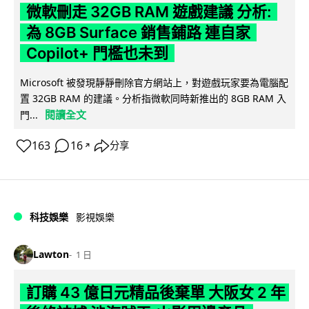
微軟刪走 32GB RAM 遊戲建議 分析:
為 8GB Surface 銷售鋪路 連自家
Copilot+ 門檻也未到
Microsoft 被發現靜靜刪除官方網站上，對遊戲玩家要為電腦配
置 32GB RAM 的建議。分析指微軟同時新推出的 8GB RAM 入
閱讀全文
門...
163
16
分享
↗
科技娛樂
影視娛樂
Lawton
1 日
訂購 43 億日元精品後棄單 大阪女 2 年