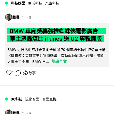
科技娛樂
生活科技
汽車科技
藍骨
1 小時
BMW 車廂熒幕強推蜘蛛俠電影廣告
車主怒轟堪比 iTunes 送 U2 專輯翻版
BMW 近日透過無線更新向全球逾 70 個市場車輛中控熒幕推送
《蜘蛛俠：英雄重生》宣傳動畫，啟動車輛即彈出通知，觸發
閱讀全文
大批車主不滿。BMW 早...
1
分享
3C科技
流動音樂
音樂耳機
藍骨
2 小時