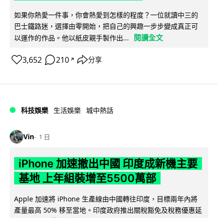
如果你熱愛一件事，你會熱愛到怎樣的程度？一位就讀中三的
巴士鐵路迷，選擇由零開始，把自己的興趣一步步變成真正可
閱讀全文
以運作的作品。他以紙皮親手製作出...
3,652
210
分享
↗
科技娛樂
生活娛樂
城中熱話
Vin
1 日
iPhone 加速撤出中國 印度成新機主要
基地 上年組裝增至5500萬部
Apple 加速將 iPhone 生產線由中國轉往印度，目標兩年內將
產量最高 50% 移至當地。印度政府推出關稅豁免及稅務優惠延