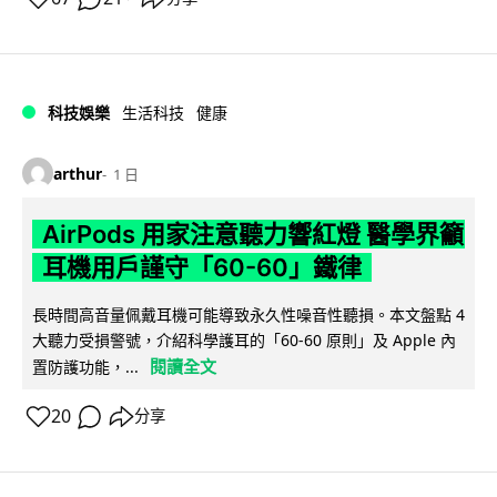
科技娛樂
生活科技
健康
arthur
1 日
AirPods 用家注意聽力響紅燈 醫學界籲
耳機用戶謹守「60-60」鐵律
長時間高音量佩戴耳機可能導致永久性噪音性聽損。本文盤點 4
大聽力受損警號，介紹科學護耳的「60-60 原則」及 Apple 內
閱讀全文
置防護功能，...
20
分享