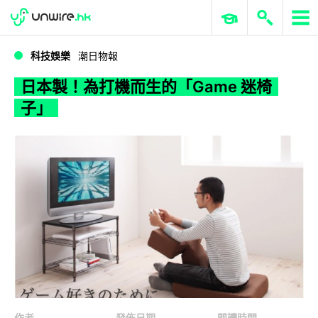
WWDC 2026
GenAI 與雲端科技專區
ERP 與商業 AI
日本製！為打機而生的「Game 迷椅子」
科技娛樂
潮日物報
日本製！為打機而生的「Game 迷椅
子」
作者
發佈日期
閱讀時間