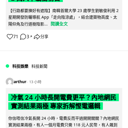
【行路都要揀好有遮陰】南韓首爾大學 23 歲學生劉敏俊利用 2
星期開發防曬導航 App「走向陰涼處」，結合建築物高度、太
閱讀全文
陽仰角及行道樹陰影...
71
3
分享
↗
科技娛樂
科技新聞
arthur
13 小時
冷氣 24 小時長開電費更平？內地網民
實測結果兩極 專家拆解慳電邏輯
你信唔信冷氣長開 24 小時，電費反而平過開開關關？內地網民
實測結果兩極，有人一個月電費只需 118 元人民幣，有人飆到