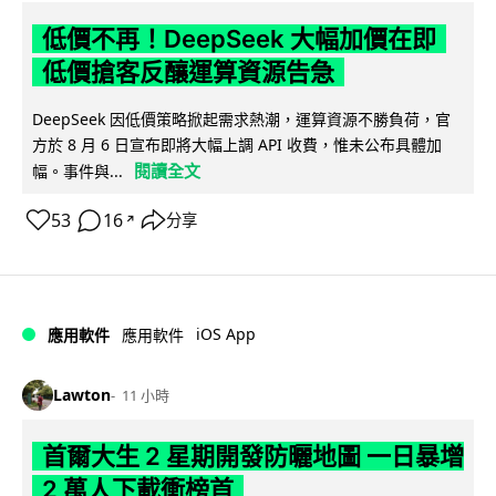
低價不再！DeepSeek 大幅加價在即
低價搶客反釀運算資源告急
DeepSeek 因低價策略掀起需求熱潮，運算資源不勝負荷，官
方於 8 月 6 日宣布即將大幅上調 API 收費，惟未公布具體加
閱讀全文
幅。事件與...
53
16
分享
↗
iOS App
應用軟件
應用軟件
Lawton
11 小時
首爾大生 2 星期開發防曬地圖 一日暴增
2 萬人下載衝榜首