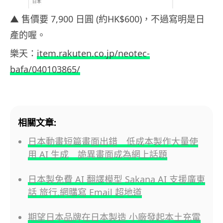
▲ 售價要 7,900 日圓 (約HK$600)，不過寫明是日
產的喔。
樂天：
item.rakuten.co.jp/neotec-
bafa/040103865/
相關文章:
日本動畫短篇畫面出錯 低成本製作大量使
用 AI 生成 詭異畫面成為網上話題
日本製免費 AI 翻譯模型 Sakana AI 支援廣東
話 旅行,網購寫 Email 超地道
期望日本品牌在日本製造 小廠發起本土充電