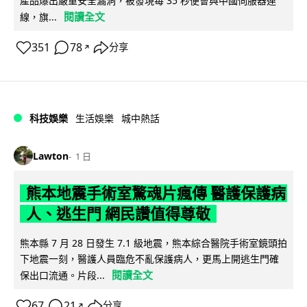
產品爆出嚴重安全漏洞，被發現每 35 秒便會與中國伺服器連
閱讀全文
線，旗...
351
78
分享
↗
科技娛樂
生活娛樂
城中熱話
Lawton
1 日
熊本地震手術室驚魂片瘋傳 醫護保護病
人、逃生門 網民讚值得尊敬
熊本縣 7 月 28 日發生 7.1 級地震，熊本綜合醫院手術室鏡頭拍
下地震一刻，醫護人員臨危不亂保護病人，更馬上開逃生門確
閱讀全文
保出口流通。片段...
67
21
分享
↗