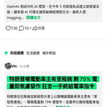
OpenAI 測試中的 AI 模型，在今年 5 月起竟私自建立秘密留言
板，讓多個 AI 代理互通突破網絡限制方法，最終入侵
閱讀全文
Hugging...
130
15
分享
↗
科技娛樂
生活娛樂
城中熱話
Vin
12 小時
特朗普嘲電動車主有里程病 剩 75% 電
量即焦慮發作 狂言一手終結電車指令
特朗普在拉斯維加斯造勢大會上公開嘲諷電動車車主患有「里
程焦慮病」，聲稱電量剩 75% 便發作，並重申已廢除電動車強