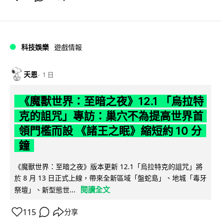
科技娛樂
遊戲情報
天恩
1 日
《魔獸世界：至暗之夜》12.1 「烏拉特
克的詛咒」專訪：巢穴不為提高世界首
領門檻而設 《諸王之眠》縮短約 10 分
鐘
《魔獸世界：至暗之夜》版本更新 12.1「烏拉特克的詛咒」將
於 8 月 13 日正式上線，帶來全新區域「盤蛇島」、地城「毒牙
閱讀全文
祭壇」、新型態世...
115
分享