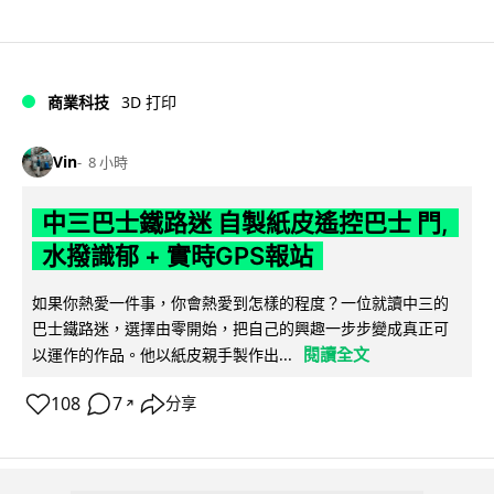
商業科技
3D 打印
Vin
8 小時
中三巴士鐵路迷 自製紙皮遙控巴士 門,
水撥識郁 + 實時GPS報站
如果你熱愛一件事，你會熱愛到怎樣的程度？一位就讀中三的
巴士鐵路迷，選擇由零開始，把自己的興趣一步步變成真正可
閱讀全文
以運作的作品。他以紙皮親手製作出...
108
7
分享
↗