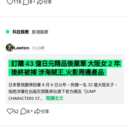
118
8
分享
↗
科技娛樂
影視娛樂
Lawton
13 小時
訂購 43 億日元精品後棄單 大阪女 2 年
後終被捕 涉海賊王,火影周邊產品
日本警視廳神田署 8 月 6 日公布，拘捕一名 32 歲大阪女子，
指她涉嫌在出版巨頭集英社旗下官方網店「JUMP
閱讀全文
CHARACTERS ST...
52
8
分享
↗