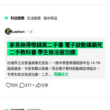
科技娛樂
生活娛樂
城中熱話
Lawton
1 日
家長無得慳錢買二手書 電子啟動碼鎖死
二手教科書 學生無法做功課
社福界立法會議員陳文宜指，一間中學書單價錢按年加 14.7%
遠超通漲，令家長難以負擔。而且電子教材啟動碼這項設計，
閱讀全文
令學生無法完成功課，二手...
935
371
分享
↗