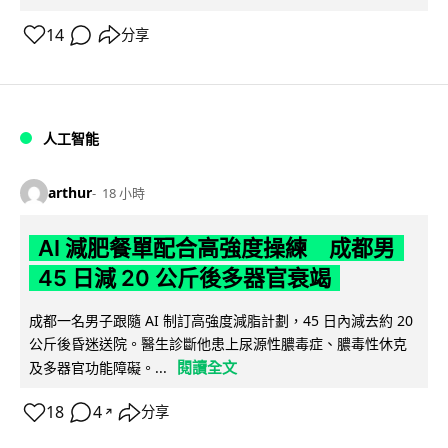
14
分享
人工智能
arthur
18 小時
AI 減肥餐單配合高強度操練 成都男
45 日減 20 公斤後多器官衰竭
成都一名男子跟隨 AI 制訂高強度減脂計劃，45 日內減去約 20
公斤後昏迷送院。醫生診斷他患上尿源性膿毒症、膿毒性休克
閱讀全文
及多器官功能障礙。...
18
4
分享
↗