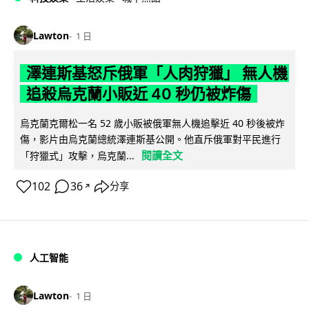
Lawton
1 日
澤連斯基怒斥俄軍「人肉狩獵」 無人機
追殺烏克蘭小販近 40 秒仍被炸傷
烏克蘭克爾松一名 52 歲小販被俄軍無人機追擊近 40 秒後被炸
傷，影片由烏克蘭總統澤連斯基公開。他直斥俄軍對平民進行
閱讀全文
「狩獵式」攻擊，烏克蘭...
102
36
分享
↗
人工智能
Lawton
1 日