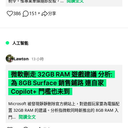
閱讀全文
制令。惟專業車媒隨即反駁，...
386
151
分享
↗
人工智能
Lawton
13 小時
微軟刪走 32GB RAM 遊戲建議 分析:
為 8GB Surface 銷售鋪路 連自家
Copilot+ 門檻也未到
Microsoft 被發現靜靜刪除官方網站上，對遊戲玩家要為電腦配
置 32GB RAM 的建議。分析指微軟同時新推出的 8GB RAM 入
閱讀全文
門...