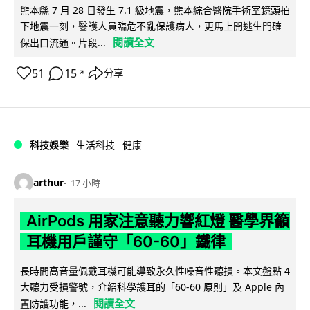
熊本縣 7 月 28 日發生 7.1 級地震，熊本綜合醫院手術室鏡頭拍
下地震一刻，醫護人員臨危不亂保護病人，更馬上開逃生門確
閱讀全文
保出口流通。片段...
51
15
分享
↗
科技娛樂
生活科技
健康
arthur
17 小時
AirPods 用家注意聽力響紅燈 醫學界籲
耳機用戶謹守「60-60」鐵律
長時間高音量佩戴耳機可能導致永久性噪音性聽損。本文盤點 4
大聽力受損警號，介紹科學護耳的「60-60 原則」及 Apple 內
閱讀全文
置防護功能，...