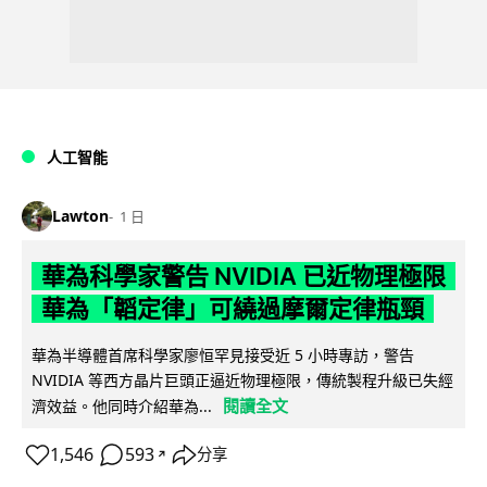
人工智能
Lawton
1 日
華為科學家警告 NVIDIA 已近物理極限
華為「韜定律」可繞過摩爾定律瓶頸
華為半導體首席科學家廖恒罕見接受近 5 小時專訪，警告
NVIDIA 等西方晶片巨頭正逼近物理極限，傳統製程升級已失經
閱讀全文
濟效益。他同時介紹華為...
1,546
593
分享
↗