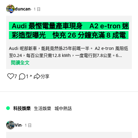
duncan
1 日
Audi 最慳電量產車現身 A2 e-tron 迷
彩造型曝光 快充 26 分鐘充滿 8 成電
Audi 呢部新車，能耗竟然係25年前嘅一半。 A2 e-tron 風阻低
至0.24，每百公里只需12.8 kWh，一度電行到7.8公里。6...
閱讀全文
7
1
分享
↗
科技娛樂
生活娛樂
城中熱話
Vin
1 日