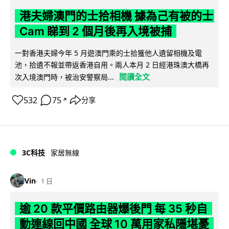
港夫婦澳門的士拾相機 據為己有被的士
Cam 睇到 2 個月後再入境被捕
一對香港夫婦今年 5 月遊澳門乘的士拾獲他人遺留相機及電
池，拾遺不報並帶返香港自用。兩人本月 2 日經港珠澳大橋再
閱讀全文
次入境澳門時，被治安警察局...
532
75
分享
↗
3C科技
家居無線
Vin
1 日
逾 20 款平價路由器爆後門 每 35 秒自
動連線回中國 全球 10 萬用家私隱堪憂