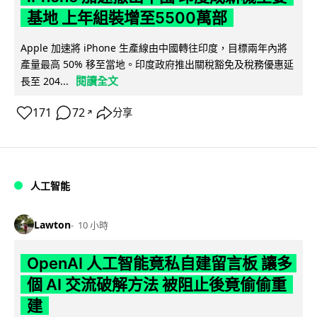
基地 上年組裝增至5500萬部
Apple 加速將 iPhone 生產線由中國轉往印度，目標兩年內將
產量最高 50% 移至當地。印度政府推出關稅豁免及稅務優惠延
閱讀全文
長至 204...
171
72
分享
↗
人工智能
Lawton
10 小時
OpenAI 人工智能竟私自建留言板 讓多
個 AI 交流破解方法 被阻止後竟偷偷重
建