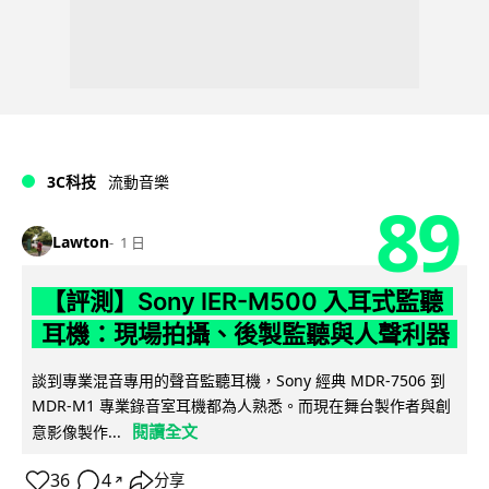
3C科技
流動音樂
89
Lawton
1 日
【評測】Sony IER-M500 入耳式監聽
耳機：現場拍攝、後製監聽與人聲利器
談到專業混音專用的聲音監聽耳機，Sony 經典 MDR-7506 到
MDR-M1 專業錄音室耳機都為人熟悉。而現在舞台製作者與創
閱讀全文
意影像製作...
36
4
分享
↗