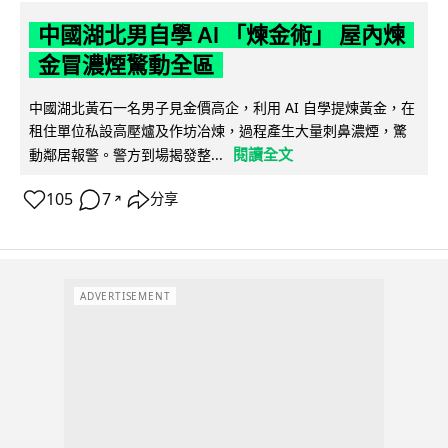
中國湖北男自學 AI 「煉金術」 屋內煉
金冒濃煙驚動全區
中國湖北黃石一名男子見金價高企，利用 AI 自學提煉黃金，在
租住單位私設高壓爐及作坊冶煉，過程產生大量刺鼻濃煙，驚
閱讀全文
動鄰居報警。警方到場揭發整...
105
7
分享
↗
ADVERTISEMENT