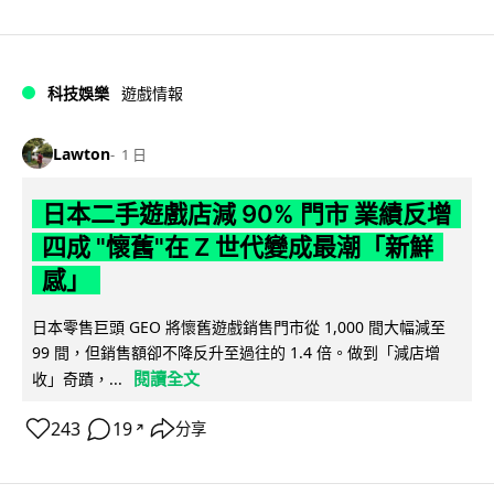
科技娛樂
遊戲情報
Lawton
1 日
日本二手遊戲店減 90% 門市 業績反增
四成 "懷舊"在 Z 世代變成最潮「新鮮
感」
日本零售巨頭 GEO 將懷舊遊戲銷售門市從 1,000 間大幅減至
99 間，但銷售額卻不降反升至過往的 1.4 倍。做到「減店增
閱讀全文
收」奇蹟，...
243
19
分享
↗