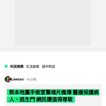
科技娛樂
生活娛樂
城中熱話
Lawton
14 小時
熊本地震手術室驚魂片瘋傳 醫護保護病
人、逃生門 網民讚值得尊敬