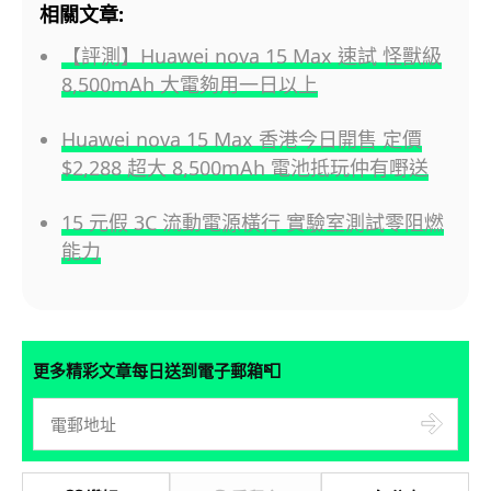
相關文章:
【評測】Huawei nova 15 Max 速試 怪獸級
8,500mAh 大電夠用一日以上
Huawei nova 15 Max 香港今日開售 定價
$2,288 超大 8,500mAh 電池抵玩仲有嘢送
15 元假 3C 流動電源橫行 實驗室測試零阻燃
能力
📮
更多精彩文章每日送到電子郵箱