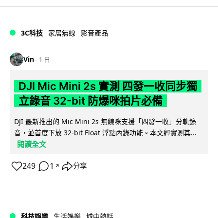
3C科技
家居無線
影音產品
Vin
1 日
DJI Mic Mini 2s 實測 四發一收同步獨
立錄音 32-bit 防爆咪拍片必備
DJI 最新推出的 Mic Mini 2s 無線咪支援「四發一收」分軌錄
音，並首度下放 32-bit Float 浮點內錄功能。本文經實測其...
閱讀全文
249
1
分享
↗
科技娛樂
生活娛樂
城中熱話