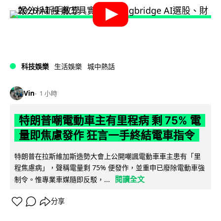
科技娛樂
生活娛樂
城中熱話
Vin
1 小時
特朗普嘲電動車主有里程病 剩 75% 電
量即焦慮發作 狂言一手終結電車指令
特朗普在拉斯維加斯造勢大會上公開嘲諷電動車車主患有「里
程焦慮病」，聲稱電量剩 75% 便發作，並重申已廢除電動車強
閱讀全文
制令。惟專業車媒隨即反駁，...
分享