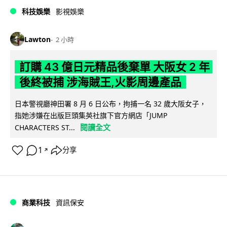
科技娛樂
影視娛樂
Lawton
2 小時
訂購 43 億日元精品後棄單 大阪女 2 年
後終被捕 涉海賊王,火影周邊產品
日本警視廳神田署 8 月 6 日公布，拘捕一名 32 歲大阪女子，
指她涉嫌在出版巨頭集英社旗下官方網店「JUMP
閱讀全文
CHARACTERS ST...
1
分享
↗
商業科技
資訊保安