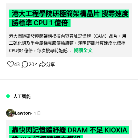
港大工程學院研極簡架構晶片 搜尋速度
勝標準 CPU 1 億倍
港大團隊研發極簡架構模擬內容尋址記憶體（CAM）晶片，用
二硫化鉬及半金屬銻克服傳輸瓶頸，漢明距離計算速度比標準
閱讀全文
CPU快1億倍，每次搜尋耗能低...
43
20
分享
↗
人工智能
Lawton
1 日
靠快閃記憶體紓緩 DRAM 不足 KIOXIA