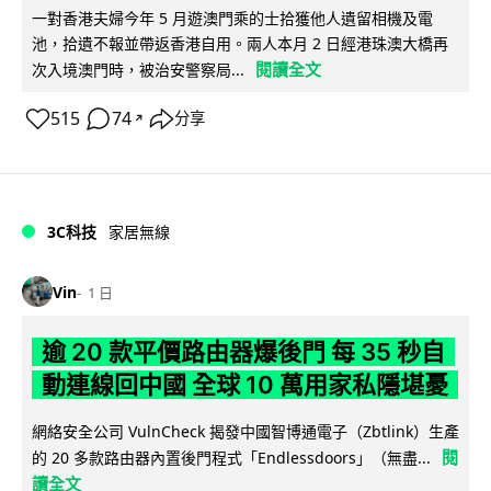
一對香港夫婦今年 5 月遊澳門乘的士拾獲他人遺留相機及電
池，拾遺不報並帶返香港自用。兩人本月 2 日經港珠澳大橋再
閱讀全文
次入境澳門時，被治安警察局...
515
74
分享
↗
3C科技
家居無線
Vin
1 日
逾 20 款平價路由器爆後門 每 35 秒自
動連線回中國 全球 10 萬用家私隱堪憂
網絡安全公司 VulnCheck 揭發中國智博通電子（Zbtlink）生產
閱
的 20 多款路由器內置後門程式「Endlessdoors」（無盡...
讀全文