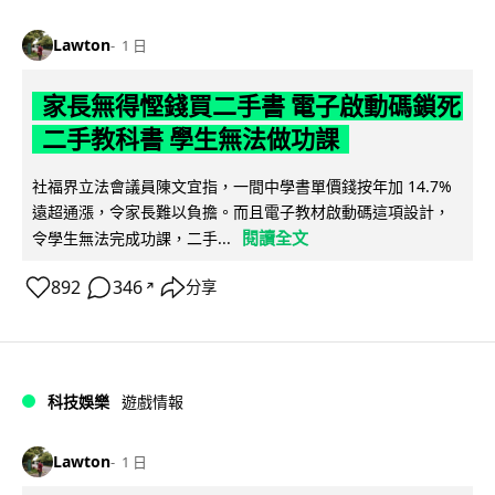
Lawton
1 日
家長無得慳錢買二手書 電子啟動碼鎖死
二手教科書 學生無法做功課
社福界立法會議員陳文宜指，一間中學書單價錢按年加 14.7%
遠超通漲，令家長難以負擔。而且電子教材啟動碼這項設計，
閱讀全文
令學生無法完成功課，二手...
892
346
分享
↗
科技娛樂
遊戲情報
Lawton
1 日