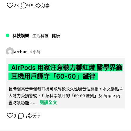
23
9
分享
↗
科技娛樂
生活科技
健康
arthur
6 小時
AirPods 用家注意聽力響紅燈 醫學界籲
耳機用戶謹守「60-60」鐵律
長時間高音量佩戴耳機可能導致永久性噪音性聽損。本文盤點 4
大聽力受損警號，介紹科學護耳的「60-60 原則」及 Apple 內
閱讀全文
置防護功能，...
9
分享