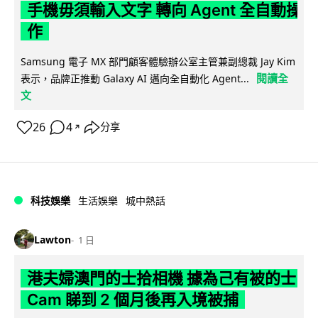
手機毋須輸入文字 轉向 Agent 全自動操
作
Samsung 電子 MX 部門顧客體驗辦公室主管兼副總裁 Jay Kim
閱讀全
表示，品牌正推動 Galaxy AI 邁向全自動化 Agent...
文
26
4
分享
↗
科技娛樂
生活娛樂
城中熱話
Lawton
1 日
港夫婦澳門的士拾相機 據為己有被的士
Cam 睇到 2 個月後再入境被捕