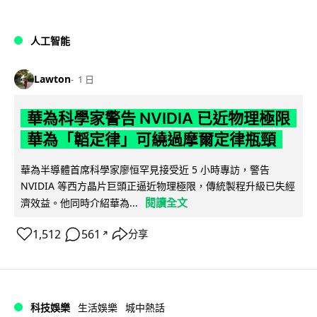
人工智能
Lawton
1 日
華為科學家警告 NVIDIA 已近物理極限
華為「韜定律」可繞過摩爾定律瓶頸
華為半導體首席科學家廖恒罕見接受近 5 小時專訪，警告
NVIDIA 等西方晶片巨頭正逼近物理極限，傳統製程升級已失經
閱讀全文
濟效益。他同時介紹華為...
1,512
561
分享
↗
科技娛樂
生活娛樂
城中熱話