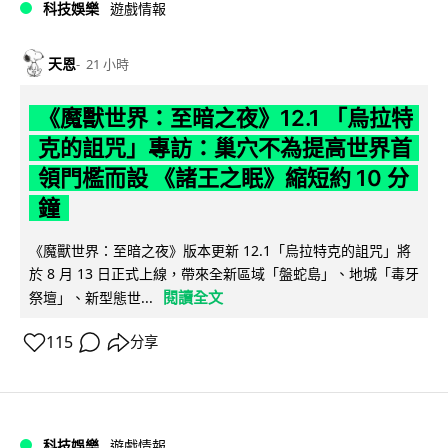
科技娛樂
遊戲情報
天恩
21 小時
《魔獸世界：至暗之夜》12.1 「烏拉特
克的詛咒」專訪：巢穴不為提高世界首
領門檻而設 《諸王之眠》縮短約 10 分
鐘
《魔獸世界：至暗之夜》版本更新 12.1「烏拉特克的詛咒」將
於 8 月 13 日正式上線，帶來全新區域「盤蛇島」、地城「毒牙
閱讀全文
祭壇」、新型態世...
115
分享
科技娛樂
遊戲情報