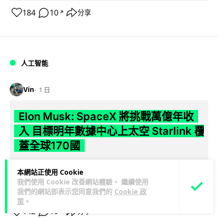
184
10
分享
↗
人工智能
Vin
1 日
Elon Musk: SpaceX 將挑戰萬億年收
入 目標明年數據中心上太空 Starlink 覆
蓋全球170國
SpaceX 公佈最新第二季業績，受惠 Starlink 與 AI 業務帶動，
本網站正使用 Cookie
閱讀
季度收入按年飆升 92% 至 78 億美元。行政總裁 Elon...
我們使用 Cookie 改善網站體驗。 繼續使用
全文
我們的網站即表示您同意我們的
Cookie 政
策
。
142
19
分享
↗