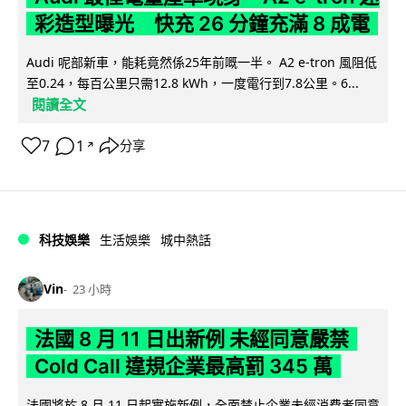
彩造型曝光 快充 26 分鐘充滿 8 成電
Audi 呢部新車，能耗竟然係25年前嘅一半。 A2 e-tron 風阻低
至0.24，每百公里只需12.8 kWh，一度電行到7.8公里。6...
閱讀全文
7
1
分享
↗
科技娛樂
生活娛樂
城中熱話
Vin
23 小時
法國 8 月 11 日出新例 未經同意嚴禁
Cold Call 違規企業最高罰 345 萬
法國將於 8 月 11 日起實施新例，全面禁止企業未經消費者同意