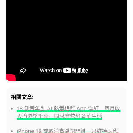
相關文章:
18 歲青年創 AI 熱量追蹤 App 爆紅 每月收
入逾港幣千萬 開林寶炫耀奢華生活
iPhone 18 或取消實體快門鍵 只維持兩代