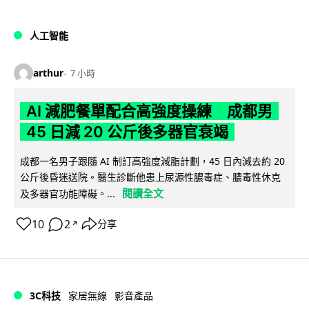
人工智能
arthur
7 小時
AI 減肥餐單配合高強度操練 成都男
45 日減 20 公斤後多器官衰竭
成都一名男子跟隨 AI 制訂高強度減脂計劃，45 日內減去約 20
公斤後昏迷送院。醫生診斷他患上尿源性膿毒症、膿毒性休克
閱讀全文
及多器官功能障礙。...
10
2
分享
↗
3C科技
家居無線
影音產品