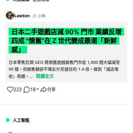
Lawton
21 小時
日本二手遊戲店減 90% 門市 業績反增
四成 "懷舊"在 Z 世代變成最潮「新鮮
感」
日本零售巨頭 GEO 將懷舊遊戲銷售門市從 1,000 間大幅減至
99 間，但銷售額卻不降反升至過往的 1.4 倍。做到「減店增
閱讀全文
收」奇蹟，...
223
18
分享
↗
人工智能