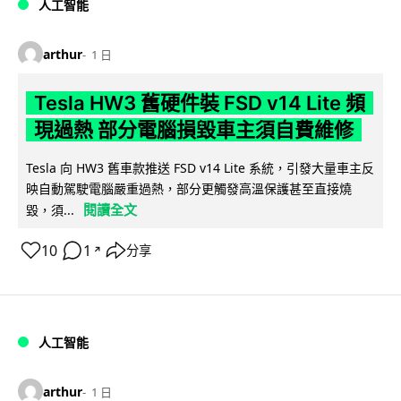
人工智能
arthur
1 日
Tesla HW3 舊硬件裝 FSD v14 Lite 頻
現過熱 部分電腦損毀車主須自費維修
Tesla 向 HW3 舊車款推送 FSD v14 Lite 系統，引發大量車主反
映自動駕駛電腦嚴重過熱，部分更觸發高溫保護甚至直接燒
閱讀全文
毀，須...
10
1
分享
↗
人工智能
arthur
1 日