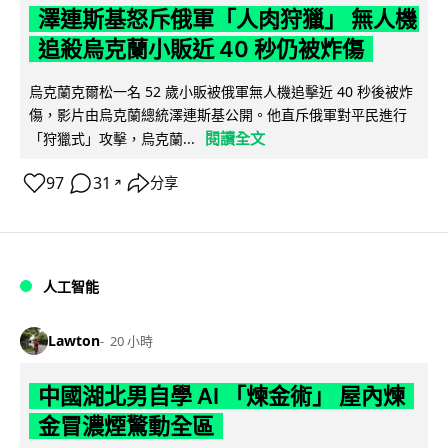
澤連斯基怒斥俄軍「人肉狩獵」 無人機
追殺烏克蘭小販近 40 秒仍被炸傷
烏克蘭克爾松一名 52 歲小販被俄軍無人機追擊近 40 秒後被炸
傷，影片由烏克蘭總統澤連斯基公開。他直斥俄軍對平民進行
閱讀全文
「狩獵式」攻擊，烏克蘭...
97
31
分享
↗
人工智能
Lawton
20 小時
中國湖北男自學 AI 「煉金術」 屋內煉
金冒濃煙驚動全區