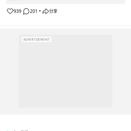
939
201
分享
↗
ADVERTISEMENT