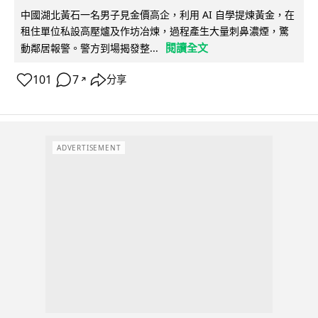
中國湖北黃石一名男子見金價高企，利用 AI 自學提煉黃金，在
租住單位私設高壓爐及作坊冶煉，過程產生大量刺鼻濃煙，驚
閱讀全文
動鄰居報警。警方到場揭發整...
101
7
分享
↗
ADVERTISEMENT