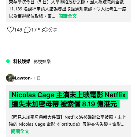
東華學院今日（5 日）大學聯招放榜之際，因人為疏忽向全數
11,139 名課程申請人錯誤發出取錄通知電郵，令大批考生一度
閱讀全文
以為獲得學位取錄，事...
149
17
分享
↗
科技娛樂
影視娛樂
Lawton
1 日
Nicolas Cage 主演未上映電影 Netflix
遺失未加密母帶 被索償 8.19 億港元
【唔見未加密母帶咁大件事】Netflix 洛杉磯辦公室被竊，未上
映的 Nicolas Cage 電影《Fortitude》母帶亦告失蹤。電影...
閱讀全文