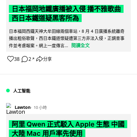
日本福岡地鐵廣播被入侵 播不雅歌曲
西日本鐵道疑黑客所為
日本福岡西鐵天神大牟田線兩個車站，8 月 4 日廣播系統離奇
播出粗俗歌聲，西日本鐵道懷疑遭第三方非法入侵，正調查事
閱讀全文
件並考慮報案。網上一度傳言...
38
2
分享
↗
人工智能
Lawton
10 小時
阿里 Qwen 正式駁入 Apple 生態 中國
大陸 Mac 用戶率先使用