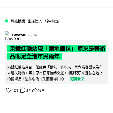
科技娛樂
生活娛樂
城中熱話
Lawton
7 小時
港鐵紅磡站現「黐地銀包」 原來是藝術
品呃足全港市民兩年
港鐵紅磡站月台一個銀色「銀包」多年來一再令乘客誤以為有
人遺失財物，事主原本打算拾起交還，卻發現原來是黏在地上
閱讀全文
的藝術品。這件名為《失而復得》的...
101
3
分享
↗