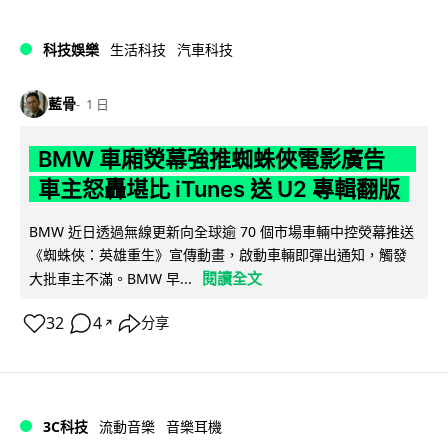
科技娛樂
生活科技
汽車科技
藍骨
1 日
BMW 車廂熒幕強推蜘蛛俠電影廣告
車主怒轟堪比 iTunes 送 U2 專輯翻版
BMW 近日透過無線更新向全球逾 70 個市場車輛中控熒幕推送
《蜘蛛俠：英雄重生》宣傳動畫，啟動車輛即彈出通知，觸發
閱讀全文
大批車主不滿。BMW 早...
32
4
分享
↗
3C科技
流動音樂
音樂耳機