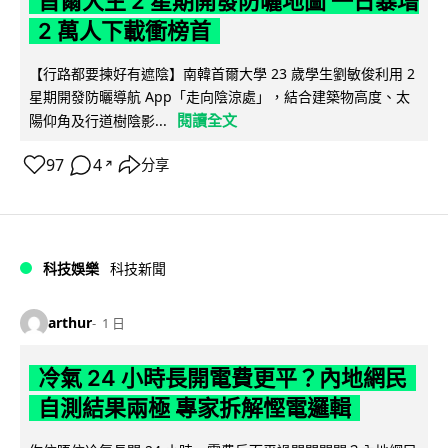
首爾大生 2 星期開發防曬地圖 一日暴增
2 萬人下載衝榜首
【行路都要揀好有遮陰】南韓首爾大學 23 歲學生劉敏俊利用 2
星期開發防曬導航 App「走向陰涼處」，結合建築物高度、太
閱讀全文
陽仰角及行道樹陰影...
97
4
分享
↗
科技娛樂
科技新聞
arthur
1 日
冷氣 24 小時長開電費更平？內地網民
自測結果兩極 專家拆解慳電邏輯