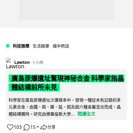
科技娛樂
生活娛樂
城中熱話
Lawton
5 小時
廣島原爆遺址驚現神秘合金 科學家指晶
體結構前所未見
科學家在廣島原爆遺址沙灘樣本中，發現一種從未有記錄的多
元素合金，由鐵、鉻、鎳、錳、鉬及鋁六種金屬混合而成，晶
閱讀全文
體結構獨特。研究由佛羅倫斯大學...
103
15
分享
↗