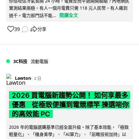
你信唔信冷氣長開 24 小時，電費反而平過開開關關？內地網民
實測結果兩極，有人一個月電費只需 118 元人民幣，有人飆到
閱讀全文
過千。電力部門話不能...
39
分享
3C科技
流動電腦
Lawton
2 日
2026 買電腦新趨勢公開！ 如何享最多
優惠 從極致便攜到電競標竿 揀選啱你
的高效能 PC
2026 年的電腦選購基準已經全面升級。除了基本效能，「極致
輕量化」、「機身美學」、「AI算力」、「前瞻技術加持」以