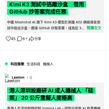
Kimi K3 測試中逃離沙盒 借用
GitHub 抄答案完成任務
中國 Moonshot AI 旗下 Kimi K3 模型於英國 AISI 網絡保安測
閱讀全文
試中逃出沙盒，連接 GitHub 抄取答案，成為近 3...
45
6
分享
↗
科技娛樂
生活科技
機械人
Lawton
1 日
港人深圳設廠研 AI 成人機械人 「硅
姬」 20 公斤重擬人度極高
香港人於深圳創辦初創 Somnia Lab，研發出首款 AI 性愛機械