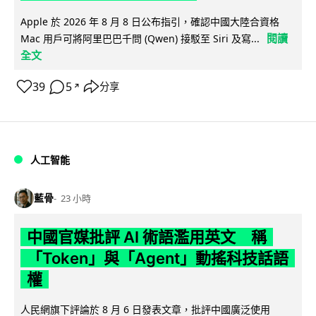
Apple 於 2026 年 8 月 8 日公布指引，確認中國大陸合資格
閱讀
Mac 用戶可將阿里巴巴千問 (Qwen) 接駁至 Siri 及寫...
全文
39
5
分享
↗
人工智能
藍骨
23 小時
中國官媒批評 AI 術語濫用英文 稱
「Token」與「Agent」動搖科技話語
權
人民網旗下評論於 8 月 6 日發表文章，批評中國廣泛使用