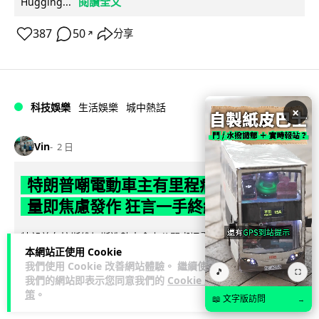
閱讀全文
Hugging...
387
50
分享
↗
科技娛樂
生活娛樂
城中熱話
×
Vin
2 日
特朗普嘲電動車主有里程病 剩 75% 電
量即焦慮發作 狂言一手終結電車指令
特朗普在拉斯維加斯造勢大會上公開嘲諷電動車車主患有「里
本網站正使用 Cookie
程焦慮病」，聲稱電量剩 75% 便發作，並重申已廢除電動車強
我們使用 Cookie 改善網站體驗。 繼續使用
閱讀全文
制令。惟專業車媒隨即反駁，...
🎵
⛶
我們的網站即表示您同意我們的
Cookie 政
策
。
📖 文字版訪問
639
279
→
分享
↗