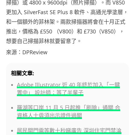
掃描）或 4800 x 9600dpi（照片掃描）。而 V850
更加入 SilverFast SE Plus 8 軟件、高通光學塗層，
和一個額外的菲林架。兩款掃描器將會在十月正式
推出，價格為 £550 （V800）和 £730（V850），
想要自己掃描菲林就要留意了。
來源：DPReview
相關文章:
Adobe Illustrator 近 40 年終於加入「一鍵
置中」 設計師：等了半輩子
羅湖等口岸 11 月 5 日起推「刷臉」通關 合
資格人士毋須出示證件過關
居民開門需等數十秒睇廣告 深圳住宅門禁淪