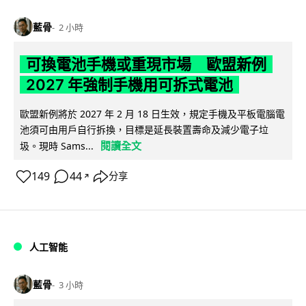
藍骨
2 小時
可換電池手機或重現市場 歐盟新例
2027 年強制手機用可拆式電池
歐盟新例將於 2027 年 2 月 18 日生效，規定手機及平板電腦電
池須可由用戶自行拆換，目標是延長裝置壽命及減少電子垃
閱讀全文
圾。現時 Sams...
149
44
分享
↗
人工智能
藍骨
3 小時