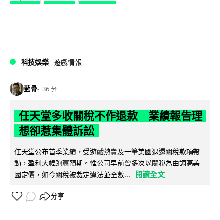
科技娛樂
遊戲情報
藍骨
36 分
任天堂多收關稅不作退款 業績報告理
想卻惹集體訴訟
任天堂公布首季業績，受遊戲熱賣及一筆美國退還關稅款項帶
動，盈利大幅跑贏預期。惟公司早前曾多次以關稅為由調高美
閱讀全文
國定價，如今關稅被裁定違法並全數...
分享