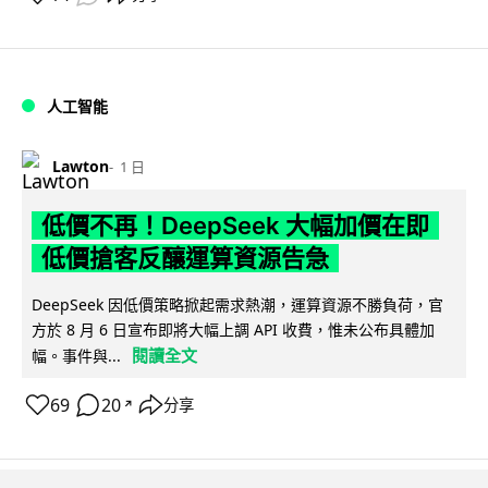
人工智能
Lawton
1 日
低價不再！DeepSeek 大幅加價在即
低價搶客反釀運算資源告急
DeepSeek 因低價策略掀起需求熱潮，運算資源不勝負荷，官
方於 8 月 6 日宣布即將大幅上調 API 收費，惟未公布具體加
閱讀全文
幅。事件與...
69
20
分享
↗