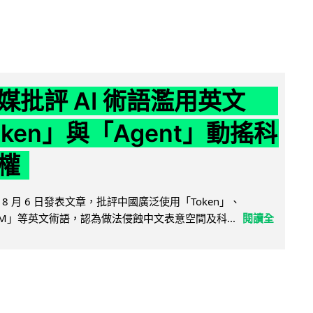
媒批評 AI 術語濫用英文
ken」與「Agent」動搖科
權
8 月 6 日發表文章，批評中國廣泛使用「Token」、
LLM」等英文術語，認為做法侵蝕中文表意空間及科...
閱讀全