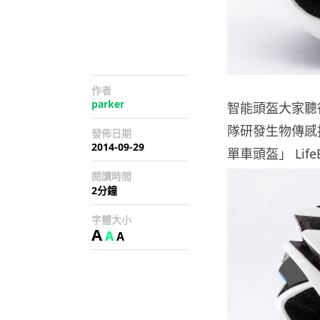
作者
parker
智能頭盔大家聽
隊研發生物傳感
發佈日期
2014-09-29
單車頭盔」 Lif
閱讀時間
2分鐘
字體大小
A
A
A