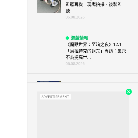
監聽耳機：現場拍攝、後製監
聽...
06.08.2026
遊戲情報
《魔獸世界：至暗之夜》12.1
「烏拉特克的詛咒」專訪：巢穴
不為提高世...
06.08.2026
遊戲情報
日本二手遊戲店減 90% 門市 業
績反增四成 “懷...
ADVERTISEMENT
06.08.2026
人工智能
Meta AI 模型測試期間入侵他家
公司 三大 AI 巨頭接連曝安全