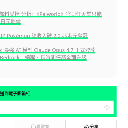
料受挫 分析: 《Palworld》官司任天堂只能
 萬日元賠償
IP Pokémon 總收入破 2.2 兆港元奪冠
ic 最強 AI 模型 Claude Opus 4.7 正式登陸
n Bedrock 編程、長時間任務全面升級
📮
送到電子郵箱
看留言
分享