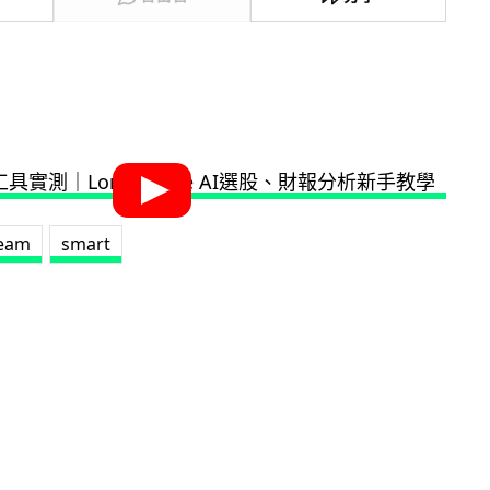
beam
smart