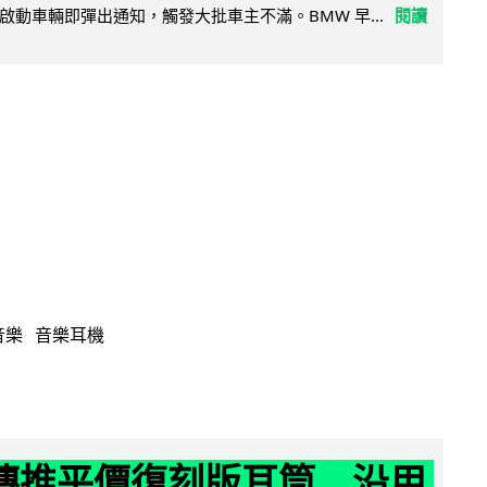
啟動車輛即彈出通知，觸發大批車主不滿。BMW 早...
閱讀
音樂
音樂耳機
y 傳推平價復刻版耳筒 沿用