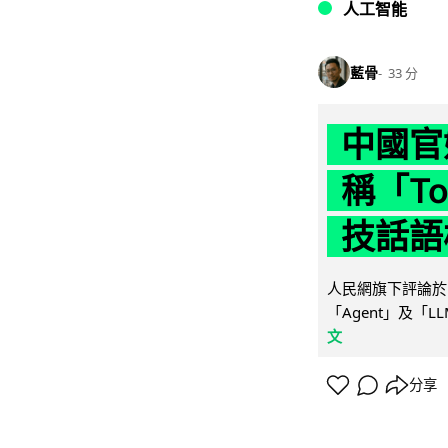
人工智能
藍骨
33 分
中國官
稱「To
技話語
人民網旗下評論於 
「Agent」及「
文
分享