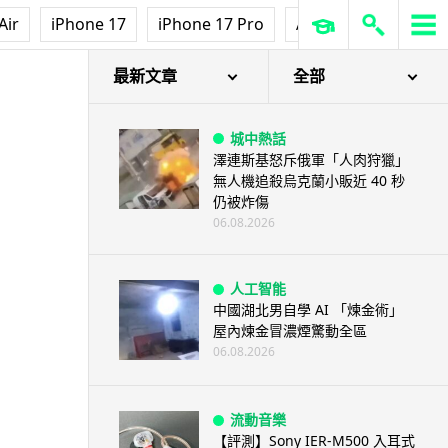
Air
iPhone 17
iPhone 17 Pro
AirPods Pro 3
Ap
最新文章
全部
城中熱話
澤連斯基怒斥俄軍「人肉狩獵」
無人機追殺烏克蘭小販近 40 秒
仍被炸傷
06.08.2026
人工智能
中國湖北男自學 AI 「煉金術」
屋內煉金冒濃煙驚動全區
06.08.2026
流動音樂
【評測】Sony IER-M500 入耳式