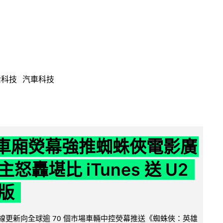
活科技
汽車科技
 車廂熒幕強推蜘蛛俠電影廣
怒轟堪比 iTunes 送 U2
版
無線更新向全球逾 70 個市場車輛中控熒幕推送《蜘蛛俠：英雄