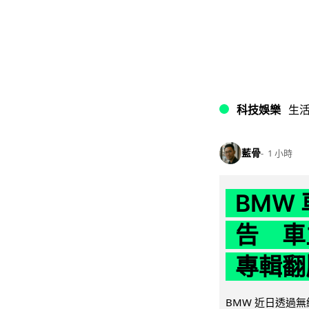
科技娛樂
生
藍骨
1 小時
BMW
告 車主
專輯翻
BMW 近日透過