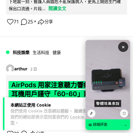
下地震一刻，醫護人員臨危不亂保護病人，更馬上開逃生門確
閱讀全文
保出口流通。片段...
71
25
分享
↗
×
科技娛樂
生活科技
健康
arthur
2 日
AirPods 用家注意聽力響紅燈 醫學界籲
耳機用戶謹守「60-60」鐵律
本網站正使用 Cookie
長時間高音量佩戴耳機可能導致永久性噪音性聽損。本文盤點 4
我們使用 Cookie 改善網站體驗。 繼續使用
大聽力受損警號，介紹科學護耳的「60-60 原則」及 Apple 內
🎵
⛶
我們的網站即表示您同意我們的
Cookie 政
閱讀全文
置防護功能，...
策
。
📖 詳細評測
→