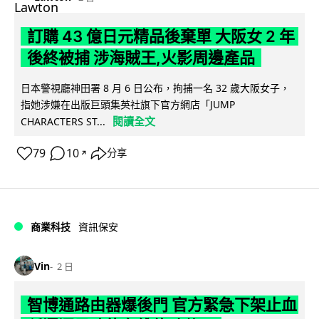
訂購 43 億日元精品後棄單 大阪女 2 年
後終被捕 涉海賊王,火影周邊產品
日本警視廳神田署 8 月 6 日公布，拘捕一名 32 歲大阪女子，
指她涉嫌在出版巨頭集英社旗下官方網店「JUMP
閱讀全文
CHARACTERS ST...
79
10
分享
↗
商業科技
資訊保安
Vin
2 日
智博通路由器爆後門 官方緊急下架止血