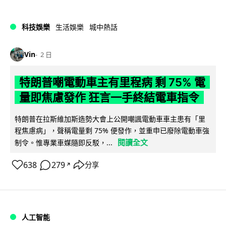
科技娛樂
生活娛樂
城中熱話
Vin
2 日
特朗普嘲電動車主有里程病 剩 75% 電
量即焦慮發作 狂言一手終結電車指令
特朗普在拉斯維加斯造勢大會上公開嘲諷電動車車主患有「里
程焦慮病」，聲稱電量剩 75% 便發作，並重申已廢除電動車強
閱讀全文
制令。惟專業車媒隨即反駁，...
638
279
分享
↗
人工智能