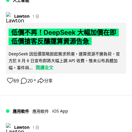
人工智能
Lawton
1 日
低價不再！DeepSeek 大幅加價在即
低價搶客反釀運算資源告急
DeepSeek 因低價策略掀起需求熱潮，運算資源不勝負荷，官
方於 8 月 6 日宣布即將大幅上調 API 收費，惟未公布具體加
閱讀全文
幅。事件與...
69
20
分享
↗
iOS App
應用軟件
應用軟件
Lawton
1 日