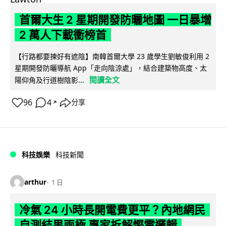
首爾大生 2 星期開發防曬地圖 一日暴增
2 萬人下載衝榜首
【行路都要揀好有遮陰】南韓首爾大學 23 歲學生劉敏俊利用 2
星期開發防曬導航 App「走向陰涼處」，結合建築物高度、太
閱讀全文
陽仰角及行道樹陰影...
96
4
分享
↗
科技娛樂
科技新聞
arthur
1 日
冷氣 24 小時長開電費更平？內地網民
自測結果兩極 專家拆解慳電邏輯