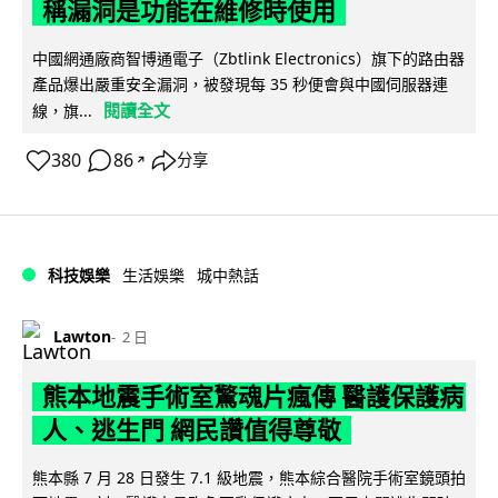
稱漏洞是功能在維修時使用
中國網通廠商智博通電子（Zbtlink Electronics）旗下的路由器
產品爆出嚴重安全漏洞，被發現每 35 秒便會與中國伺服器連
閱讀全文
線，旗...
380
86
分享
↗
科技娛樂
生活娛樂
城中熱話
Lawton
2 日
熊本地震手術室驚魂片瘋傳 醫護保護病
人、逃生門 網民讚值得尊敬
熊本縣 7 月 28 日發生 7.1 級地震，熊本綜合醫院手術室鏡頭拍