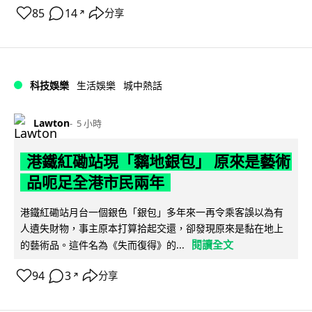
85
14
分享
↗
科技娛樂
生活娛樂
城中熱話
Lawton
5 小時
港鐵紅磡站現「黐地銀包」 原來是藝術
品呃足全港市民兩年
港鐵紅磡站月台一個銀色「銀包」多年來一再令乘客誤以為有
人遺失財物，事主原本打算拾起交還，卻發現原來是黏在地上
閱讀全文
的藝術品。這件名為《失而復得》的...
94
3
分享
↗