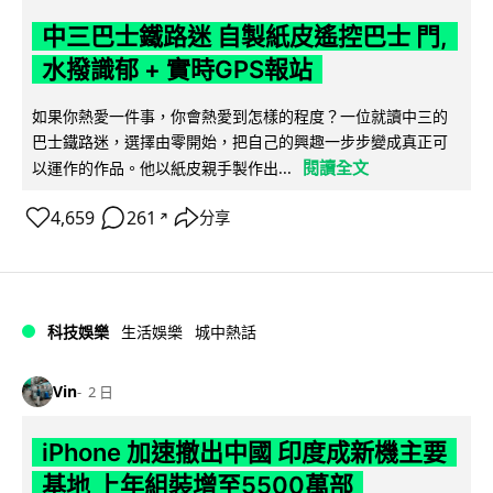
中三巴士鐵路迷 自製紙皮遙控巴士 門,
水撥識郁 + 實時GPS報站
如果你熱愛一件事，你會熱愛到怎樣的程度？一位就讀中三的
巴士鐵路迷，選擇由零開始，把自己的興趣一步步變成真正可
閱讀全文
以運作的作品。他以紙皮親手製作出...
4,659
261
分享
↗
科技娛樂
生活娛樂
城中熱話
Vin
2 日
iPhone 加速撤出中國 印度成新機主要
基地 上年組裝增至5500萬部