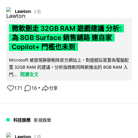
Lawton
2 日
微軟刪走 32GB RAM 遊戲建議 分析:
為 8GB Surface 銷售鋪路 連自家
Copilot+ 門檻也未到
Microsoft 被發現靜靜刪除官方網站上，對遊戲玩家要為電腦配
置 32GB RAM 的建議。分析指微軟同時新推出的 8GB RAM 入
閱讀全文
門...
171
16
分享
↗
科技娛樂
影視娛樂
Lawton
2 日