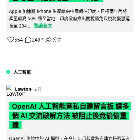
Apple 加速將 iPhone 生產線由中國轉往印度，目標兩年內將
產量最高 50% 移至當地。印度政府推出關稅豁免及稅務優惠延
閱讀全文
長至 204...
554
249
分享
↗
人工智能
Lawton
2 日
OpenAI 人工智能竟私自建留言板 讓多
個 AI 交流破解方法 被阻止後竟偷偷重
建
OpenAI 測試中的 AI 模型，在今年 5 月起竟私自建立秘密留言