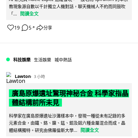
教現象源自數以千計獨立人機對話，聊天機械人不約而同鼓吹
閱讀全文
「...
19
5
分享
↗
科技娛樂
生活娛樂
城中熱話
Lawton
3 小時
廣島原爆遺址驚現神秘合金 科學家指晶
體結構前所未見
科學家在廣島原爆遺址沙灘樣本中，發現一種從未有記錄的多
元素合金，由鐵、鉻、鎳、錳、鉬及鋁六種金屬混合而成，晶
閱讀全文
體結構獨特。研究由佛羅倫斯大學...