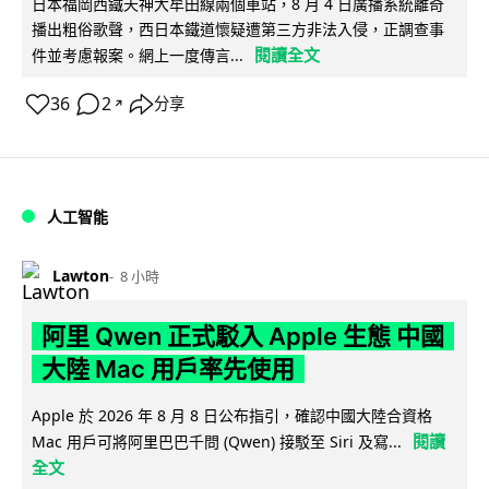
日本福岡西鐵天神大牟田線兩個車站，8 月 4 日廣播系統離奇
播出粗俗歌聲，西日本鐵道懷疑遭第三方非法入侵，正調查事
閱讀全文
件並考慮報案。網上一度傳言...
36
2
分享
↗
人工智能
Lawton
8 小時
阿里 Qwen 正式駁入 Apple 生態 中國
大陸 Mac 用戶率先使用
Apple 於 2026 年 8 月 8 日公布指引，確認中國大陸合資格
閱讀
Mac 用戶可將阿里巴巴千問 (Qwen) 接駁至 Siri 及寫...
全文