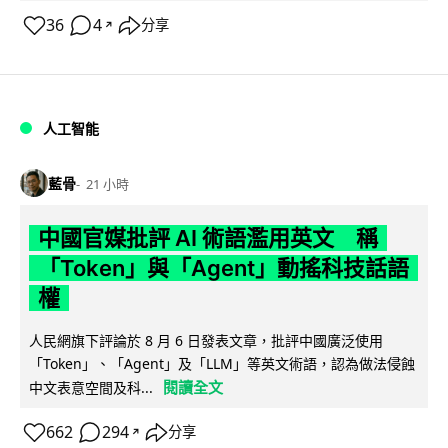
36
4
分享
↗
人工智能
藍骨
21 小時
中國官媒批評 AI 術語濫用英文 稱
「Token」與「Agent」動搖科技話語
權
人民網旗下評論於 8 月 6 日發表文章，批評中國廣泛使用
「Token」、「Agent」及「LLM」等英文術語，認為做法侵蝕
閱讀全文
中文表意空間及科...
662
294
分享
↗