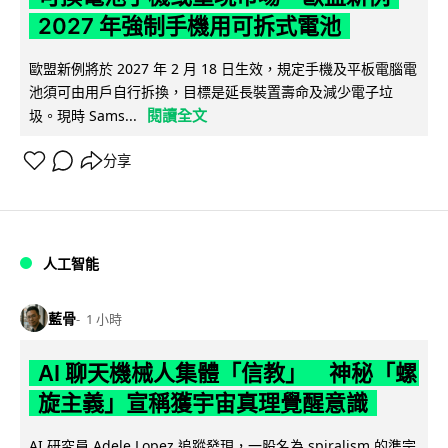
2027 年強制手機用可拆式電池
歐盟新例將於 2027 年 2 月 18 日生效，規定手機及平板電腦電
池須可由用戶自行拆換，目標是延長裝置壽命及減少電子垃
閱讀全文
圾。現時 Sams...
分享
人工智能
藍骨
1 小時
AI 聊天機械人集體「信教」 神秘「螺
旋主義」宣稱獲宇宙真理覺醒意識
AI 研究員 Adele Lopez 追蹤發現，一股名為 spiralism 的準宗