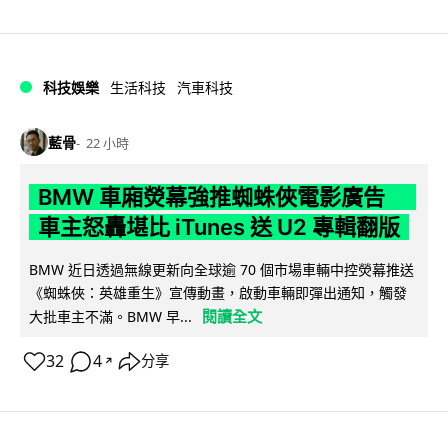
科技娛樂
生活科技
汽車科技
藍骨
22 小時
BMW 車廂熒幕強推蜘蛛俠電影廣告
車主怒轟堪比 iTunes 送 U2 專輯翻版
BMW 近日透過無線更新向全球逾 70 個市場車輛中控熒幕推送
《蜘蛛俠：英雄重生》宣傳動畫，啟動車輛即彈出通知，觸發
閱讀全文
大批車主不滿。BMW 早...
32
4
分享
↗