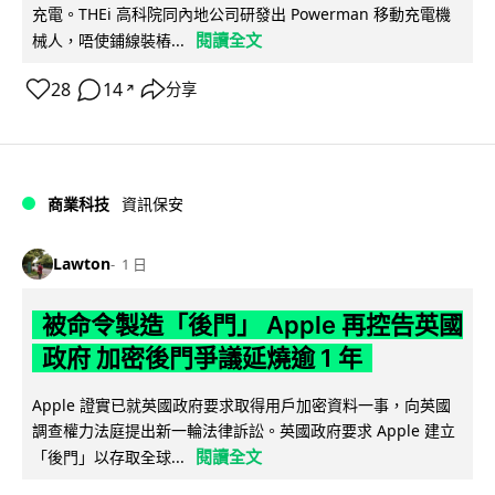
充電。THEi 高科院同內地公司研發出 Powerman 移動充電機
閱讀全文
械人，唔使鋪線裝樁...
28
14
分享
↗
商業科技
資訊保安
Lawton
1 日
被命令製造「後門」 Apple 再控告英國
政府 加密後門爭議延燒逾 1 年
Apple 證實已就英國政府要求取得用戶加密資料一事，向英國
調查權力法庭提出新一輪法律訴訟。英國政府要求 Apple 建立
閱讀全文
「後門」以存取全球...