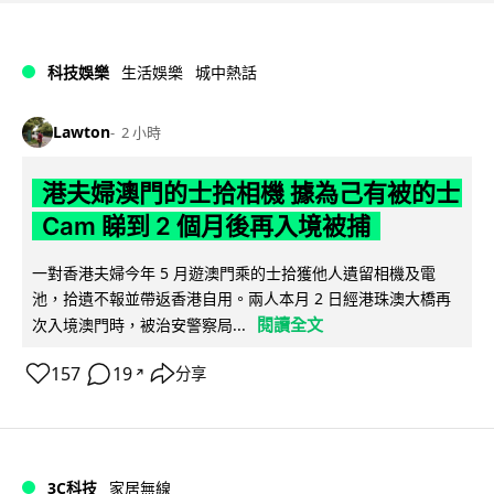
科技娛樂
生活娛樂
城中熱話
Lawton
2 小時
港夫婦澳門的士拾相機 據為己有被的士
Cam 睇到 2 個月後再入境被捕
一對香港夫婦今年 5 月遊澳門乘的士拾獲他人遺留相機及電
池，拾遺不報並帶返香港自用。兩人本月 2 日經港珠澳大橋再
閱讀全文
次入境澳門時，被治安警察局...
157
19
分享
↗
3C科技
家居無線