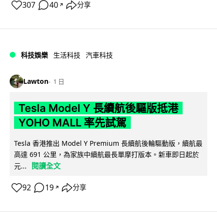
307
40
分享
↗
科技娛樂
生活科技
汽車科技
Lawton
1 日
Tesla Model Y 長續航後驅版抵港
YOHO MALL 率先試駕
Tesla 香港推出 Model Y Premium 長續航後輪驅動版，續航最
高達 691 公里，為家族中續航最長單摩打版本。新車即日起於
閱讀全文
元...
92
19
分享
↗