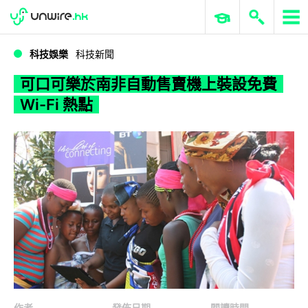
WWDC 2026
GenAI 與雲端科技專區
ERP 與商業 AI
可口可樂於南非自動售賣機上裝設免費 Wi-Fi 熱點
科技娛樂
科技新聞
可口可樂於南非自動售賣機上裝設免費
Wi-Fi 熱點
作者
發佈日期
閱讀時間