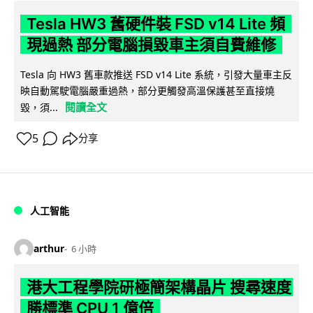
Tesla HW3 舊硬件裝 FSD v14 Lite 頻
現過熱 部分電腦損毀車主須自費維修
Tesla 向 HW3 舊車款推送 FSD v14 Lite 系統，引發大量車主反
映自動駕駛電腦嚴重過熱，部分更觸發高溫保護甚至直接燒
閱讀全文
毀，須...
5
分享
人工智能
arthur
6 小時
港大工程學院研極簡架構晶片 搜尋速度
勝標準 CPU 1 億倍