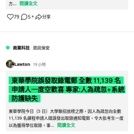
閱讀全文
方...
79
5
分享
↗
商業科技
資訊保安
Lawton
19 小時
東華學院誤發取錄電郵 全數 11,139 名
申請人一度空歡喜 專家:人為疏忽+系統
防護缺失
東華學院今日（5 日）大學聯招放榜之際，因人為疏忽向全數
11,139 名課程申請人錯誤發出取錄通知電郵，令大批考生一度
閱讀全文
以為獲得學位取錄，事...