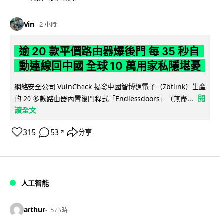
Vin
2 小時
逾 20 款平價路由器爆後門 每 35 秒自
動連線回中國 全球 10 萬用家私隱堪憂
網絡安全公司 VulnCheck 揭發中國智博通電子（Zbtlink）生產
閱
的 20 多款路由器內置後門程式「Endlessdoors」（無盡...
讀全文
315
53
分享
↗
人工智能
arthur
5 小時