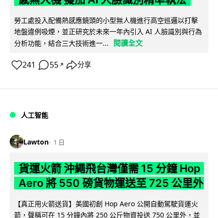
勞工處投入配備熱感應鏡頭的小型無人機進行高空巡邏以打擊
地盤違例吸煙，並正研究於未來一年內引入 AI 人臉識別與行為
閱讀全文
分析功能，結合三大技術進一...
241
55
分享
↗
人工智能
Lawton
1 日
貨運火箭 沖繩飛台灣僅需 15 分鐘 Hop
Aero 將 550 磅貨物運送至 725 公里外
【真正用火箭送貨】美國初創 Hop Aero 公開自動駕駛貨運火
箭，聲稱可在 15 分鐘內將 250 公斤物資投送 750 公里外，並