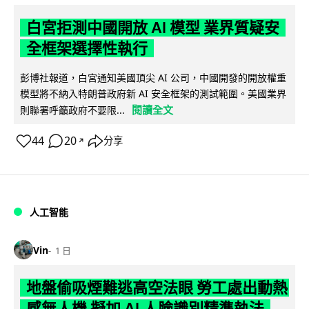
白宮拒測中國開放 AI 模型 業界質疑安
全框架選擇性執行
彭博社報道，白宮通知美國頂尖 AI 公司，中國開發的開放權重
模型將不納入特朗普政府新 AI 安全框架的測試範圍。美國業界
閱讀全文
則聯署呼籲政府不要限...
44
20
分享
↗
人工智能
Vin
1 日
地盤偷吸煙難逃高空法眼 勞工處出動熱
感無人機 擬加 AI 人臉識別精準執法