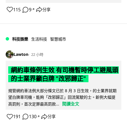
115
9
分享
↗
科技娛樂
生活科技
智慧城市
Lawton
22 小時
網約車條例生效 有司機暫時停工避風頭
的士業界籲白牌 "改邪歸正"
規管網約車法例大部分條文已於 8 月 3 日生效，的士業界就期
望白牌車司機，能夠「改邪歸正」回流駕駛的士。新例大幅提
閱讀全文
高罰則，首次定罪最高罰款...
191
130
分享
↗