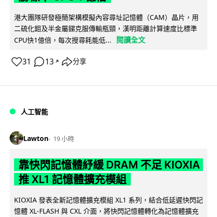
港大團隊研發極簡架構模擬內容尋址記憶體（CAM）晶片，用
二硫化鉬及半金屬銻克服傳輸瓶頸，漢明距離計算速度比標準
閱讀全文
CPU快1億倍，每次搜尋耗能低...
31
13
分享
↗
人工智能
Lawton
19 小時
靠快閃記憶體紓緩 DRAM 不足 KIOXIA
推 XL1 記憶體擴充模組
KIOXIA 發表全新記憶體擴充模組 XL1 系列，結合低延遲快閃記
憶體 XL-FLASH 與 CXL 介面，將快閃記憶體轉化為記憶體擴充