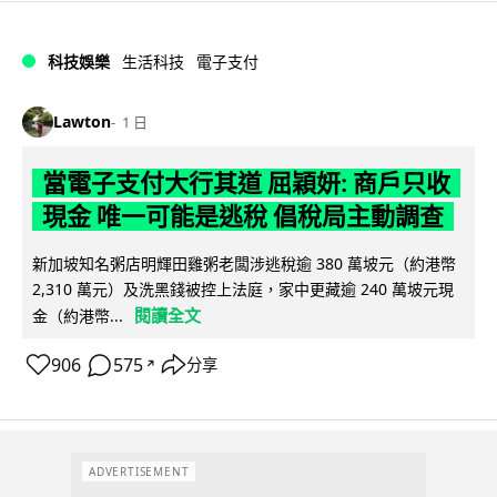
科技娛樂
生活科技
電子支付
Lawton
1 日
當電子支付大行其道 屈穎妍: 商戶只收
現金 唯一可能是逃稅 倡稅局主動調查
新加坡知名粥店明輝田雞粥老闆涉逃稅逾 380 萬坡元（約港幣
2,310 萬元）及洗黑錢被控上法庭，家中更藏逾 240 萬坡元現
閱讀全文
金（約港幣...
906
575
分享
↗
ADVERTISEMENT