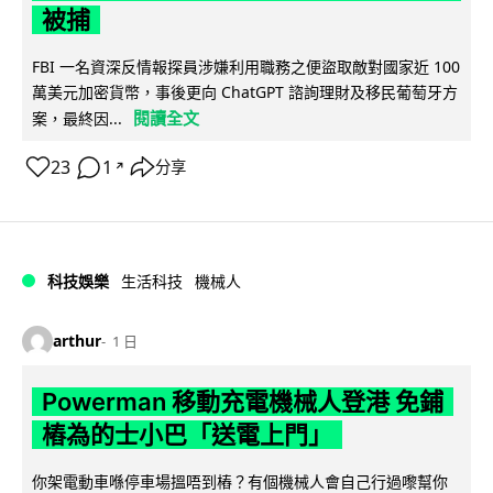
被捕
FBI 一名資深反情報探員涉嫌利用職務之便盜取敵對國家近 100
萬美元加密貨幣，事後更向 ChatGPT 諮詢理財及移民葡萄牙方
閱讀全文
案，最終因...
23
1
分享
↗
科技娛樂
生活科技
機械人
arthur
1 日
Powerman 移動充電機械人登港 免鋪
樁為的士小巴「送電上門」
你架電動車喺停車場搵唔到樁？有個機械人會自己行過嚟幫你