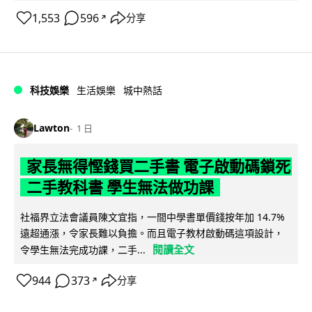
1,553
596
分享
↗
科技娛樂
生活娛樂
城中熱話
Lawton
1 日
家長無得慳錢買二手書 電子啟動碼鎖死
二手教科書 學生無法做功課
社福界立法會議員陳文宜指，一間中學書單價錢按年加 14.7%
遠超通漲，令家長難以負擔。而且電子教材啟動碼這項設計，
閱讀全文
令學生無法完成功課，二手...
944
373
分享
↗