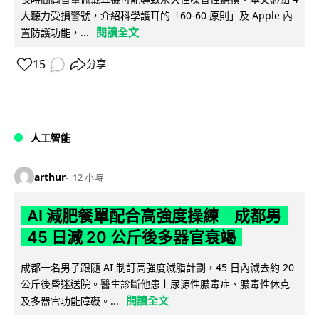
大聽力受損警號，介紹科學護耳的「60-60 原則」及 Apple 內
閱讀全文
置防護功能，...
15
分享
人工智能
arthur
12 小時
AI 減肥餐單配合高強度操練 成都男
45 日減 20 公斤後多器官衰竭
成都一名男子跟隨 AI 制訂高強度減脂計劃，45 日內減去約 20
公斤後昏迷送院。醫生診斷他患上尿源性膿毒症、膿毒性休克
閱讀全文
及多器官功能障礙。...