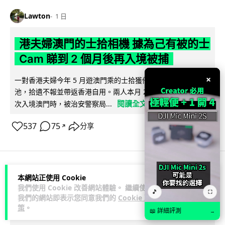
Lawton
1 日
港夫婦澳門的士拾相機 據為己有被的士
Cam 睇到 2 個月後再入境被捕
×
一對香港夫婦今年 5 月遊澳門乘的士拾獲他人遺留相機及電
池，拾遺不報並帶返香港自用。兩人本月 2 日經港珠澳大橋再
閱讀全文
次入境澳門時，被治安警察局...
537
75
分享
↗
本網站正使用 Cookie
3C科技
家居無線
我們使用 Cookie 改善網站體驗。 繼續使用
🎵
⛶
我們的網站即表示您同意我們的
Cookie 政
Vin
1 日
策
。
📖 詳細評測
→