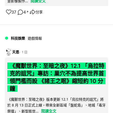
閱讀全文
意影像製作...
37
4
分享
↗
科技娛樂
遊戲情報
天恩
1 日
《魔獸世界：至暗之夜》12.1 「烏拉特
克的詛咒」專訪：巢穴不為提高世界首
領門檻而設 《諸王之眠》縮短約 10 分
鐘
《魔獸世界：至暗之夜》版本更新 12.1「烏拉特克的詛咒」將
於 8 月 13 日正式上線，帶來全新區域「盤蛇島」、地城「毒牙
閱讀全文
祭壇」、新型態世...