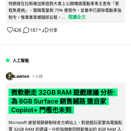
特朗普在拉斯維加斯造勢大會上公開嘲諷電動車車主患有「里
程焦慮病」，聲稱電量剩 75% 便發作，並重申已廢除電動車強
閱讀全文
制令。惟專業車媒隨即反駁，...
426
187
分享
↗
人工智能
Lawton
7 小時
微軟刪走 32GB RAM 遊戲建議 分析:
為 8GB Surface 銷售鋪路 連自家
Copilot+ 門檻也未到
Microsoft 被發現靜靜刪除官方網站上，對遊戲玩家要為電腦配
置 32GB RAM 的建議。分析指微軟同時新推出的 8GB RAM 入