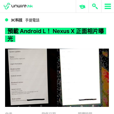
WWDC 2026
GenAI 與雲端科技專區
ERP 與商業 AI
預載 Android L！ Nexus X 正面相片曝光
3C科技
手提電話
預載 Android L！ Nexus X 正面相片曝
光
作者
發佈日期
閱讀時間