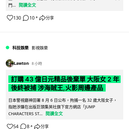
閱讀全文
門...
130
10
分享
↗
科技娛樂
影視娛樂
Lawton
8 小時
訂購 43 億日元精品後棄單 大阪女 2 年
後終被捕 涉海賊王,火影周邊產品
日本警視廳神田署 8 月 6 日公布，拘捕一名 32 歲大阪女子，
指她涉嫌在出版巨頭集英社旗下官方網店「JUMP
閱讀全文
CHARACTERS ST...
54
8
分享
↗