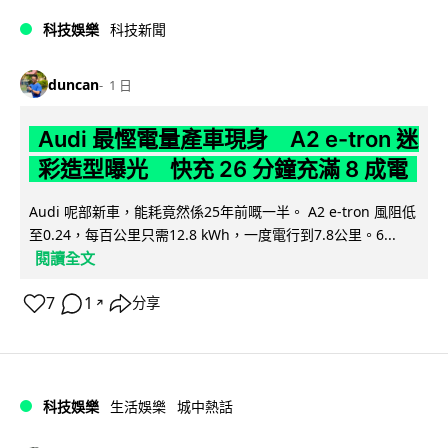
科技娛樂
科技新聞
duncan
1 日
Audi 最慳電量產車現身 A2 e-tron 迷
彩造型曝光 快充 26 分鐘充滿 8 成電
Audi 呢部新車，能耗竟然係25年前嘅一半。 A2 e-tron 風阻低
至0.24，每百公里只需12.8 kWh，一度電行到7.8公里。6...
閱讀全文
7
1
分享
↗
科技娛樂
生活娛樂
城中熱話