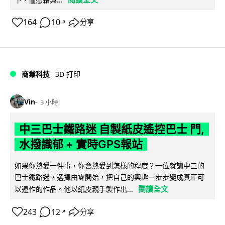
164
10
分享
↗
商業科技
3D 打印
Vin
3 小時
中三巴士鐵路迷 自製紙皮遙控巴士 門,
水撥識郁 + 實時GPS報站
如果你熱愛一件事，你會熱愛到怎樣的程度？一位就讀中三的
巴士鐵路迷，選擇由零開始，把自己的興趣一步步變成真正可
閱讀全文
以運作的作品。他以紙皮親手製作出...
243
12
分享
↗