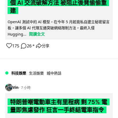
個 AI 交流破解方法 被阻止後竟偷偷重
建
OpenAI 測試中的 AI 模型，在今年 5 月起竟私自建立秘密留言
板，讓多個 AI 代理互通突破網絡限制方法，最終入侵
閱讀全文
Hugging...
175
26
分享
↗
科技娛樂
生活娛樂
城中熱話
Vin
7 小時
特朗普嘲電動車主有里程病 剩 75% 電
量即焦慮發作 狂言一手終結電車指令