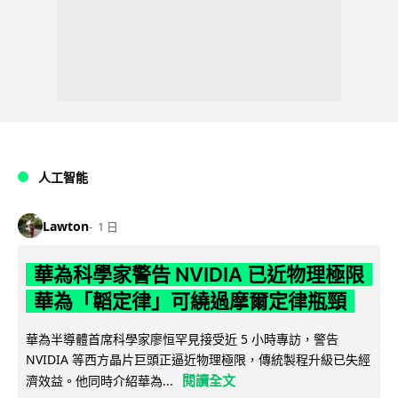
人工智能
Lawton
1 日
華為科學家警告 NVIDIA 已近物理極限
華為「韜定律」可繞過摩爾定律瓶頸
華為半導體首席科學家廖恒罕見接受近 5 小時專訪，警告
NVIDIA 等西方晶片巨頭正逼近物理極限，傳統製程升級已失經
閱讀全文
濟效益。他同時介紹華為...