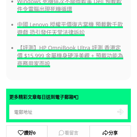
Windows 死機這次不關微軟事 Dell 預載軟
件令電腦出現死機循環
中國 Lenovo 授權平價復古掌機 預載數千款
遊戲 恐引發任天堂法律訴訟
【評測】HP OmniBook Ultra 評測 香港定
價 $15,999 金屬機身硬淨美觀 + 預載功能為
商務用家而設
📮
更多精彩文章每日送到電子郵箱
讚好
0
看留言
分享