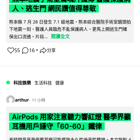
人、逃生門 網民讚值得尊敬
熊本縣 7 月 28 日發生 7.1 級地震，熊本綜合醫院手術室鏡頭拍
下地震一刻，醫護人員臨危不亂保護病人，更馬上開逃生門確
閱讀全文
保出口流通。片段...
55
16
分享
↗
科技娛樂
生活科技
健康
arthur
11 小時
AirPods 用家注意聽力響紅燈 醫學界籲
耳機用戶謹守「60-60」鐵律
長時間高音量佩戴耳機可能導致永久性噪音性聽損。本文盤點 4