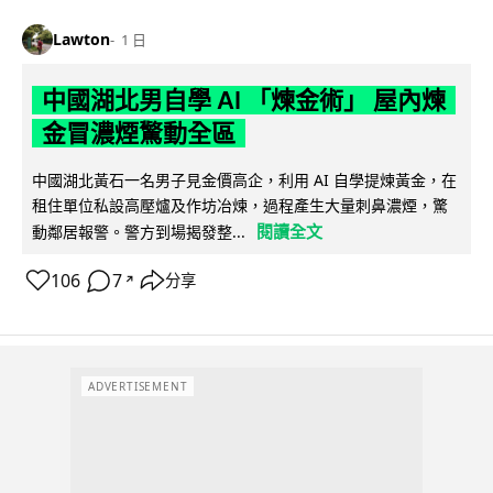
Lawton
1 日
中國湖北男自學 AI 「煉金術」 屋內煉
金冒濃煙驚動全區
中國湖北黃石一名男子見金價高企，利用 AI 自學提煉黃金，在
租住單位私設高壓爐及作坊冶煉，過程產生大量刺鼻濃煙，驚
閱讀全文
動鄰居報警。警方到場揭發整...
106
7
分享
↗
ADVERTISEMENT