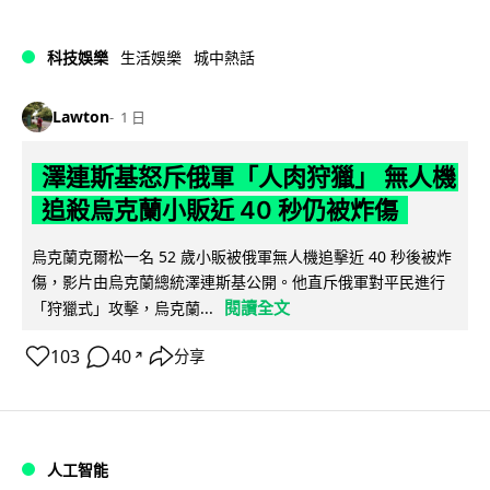
科技娛樂
生活娛樂
城中熱話
Lawton
1 日
澤連斯基怒斥俄軍「人肉狩獵」 無人機
追殺烏克蘭小販近 40 秒仍被炸傷
烏克蘭克爾松一名 52 歲小販被俄軍無人機追擊近 40 秒後被炸
傷，影片由烏克蘭總統澤連斯基公開。他直斥俄軍對平民進行
閱讀全文
「狩獵式」攻擊，烏克蘭...
103
40
分享
↗
人工智能