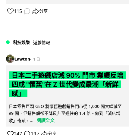
115
分享
科技娛樂
遊戲情報
Lawton
1 日
日本二手遊戲店減 90% 門市 業績反增
四成 "懷舊"在 Z 世代變成最潮「新鮮
感」
日本零售巨頭 GEO 將懷舊遊戲銷售門市從 1,000 間大幅減至
99 間，但銷售額卻不降反升至過往的 1.4 倍。做到「減店增
閱讀全文
收」奇蹟，...
247
19
分享
↗