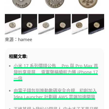
來源：hamee
相關文章:
小米 17 系列價錢公佈 Pro 與 Pro Max 首
發妙享背屏 雷軍聲稱續航力勝 iPhone 17
一倍
由電子錢包到推動數碼安全合規 初創加入
Idea Launcher 計劃藉 AWS 雲端加速開發
王維基網上發帖公開尋人 中大才子不畏日曬