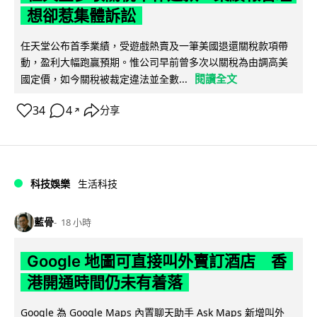
想卻惹集體訴訟
任天堂公布首季業績，受遊戲熱賣及一筆美國退還關稅款項帶
動，盈利大幅跑贏預期。惟公司早前曾多次以關稅為由調高美
閱讀全文
國定價，如今關稅被裁定違法並全數...
34
4
分享
↗
科技娛樂
生活科技
藍骨
18 小時
Google 地圖可直接叫外賣訂酒店 香
港開通時間仍未有着落
Google 為 Google Maps 內置聊天助手 Ask Maps 新增叫外