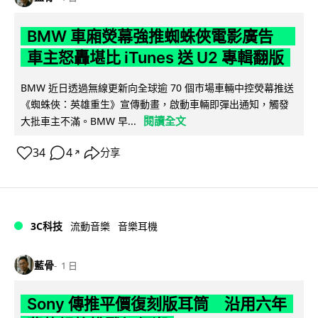
BMW 車廂熒幕強推蜘蛛俠電影廣告
車主怒轟堪比 iTunes 送 U2 專輯翻版
BMW 近日透過無線更新向全球逾 70 個市場車輛中控熒幕推送
《蜘蛛俠：英雄重生》宣傳動畫，啟動車輛即彈出通知，觸發
閱讀全文
大批車主不滿。BMW 早...
34
4
分享
↗
3C科技
流動音樂
音樂耳機
藍骨
1 日
Sony 傳推平價復刻版耳筒 沿用六年