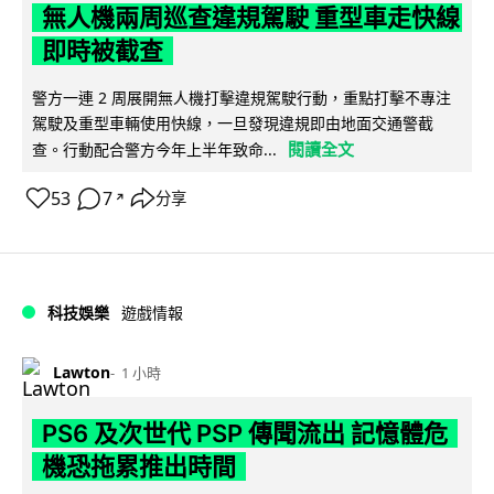
無人機兩周巡查違規駕駛 重型車走快線
即時被截查
警方一連 2 周展開無人機打擊違規駕駛行動，重點打擊不專注
駕駛及重型車輛使用快線，一旦發現違規即由地面交通警截
閱讀全文
查。行動配合警方今年上半年致命...
53
7
分享
↗
科技娛樂
遊戲情報
Lawton
1 小時
PS6 及次世代 PSP 傳聞流出 記憶體危
機恐拖累推出時間