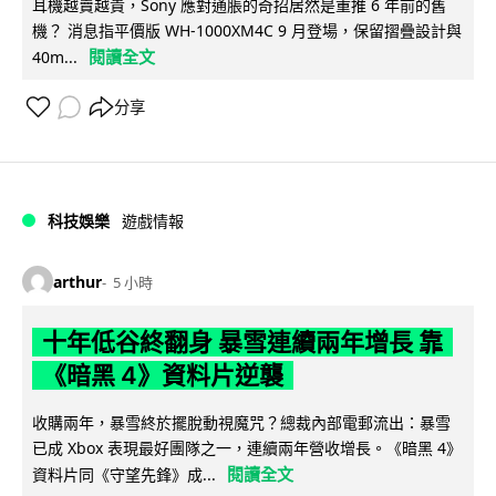
耳機越賣越貴，Sony 應對通脹的奇招居然是重推 6 年前的舊
機？ 消息指平價版 WH-1000XM4C 9 月登場，保留摺疊設計與
閱讀全文
40m...
分享
科技娛樂
遊戲情報
arthur
5 小時
十年低谷終翻身 暴雪連續兩年增長 靠
《暗黑 4》資料片逆襲
收購兩年，暴雪終於擺脫動視魔咒？總裁內部電郵流出：暴雪
已成 Xbox 表現最好團隊之一，連續兩年營收增長。《暗黑 4》
閱讀全文
資料片同《守望先鋒》成...