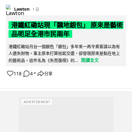
Lawton
1 日
港鐵紅磡站現「黐地銀包」 原來是藝術
品呃足全港市民兩年
港鐵紅磡站月台一個銀色「銀包」多年來一再令乘客誤以為有
人遺失財物，事主原本打算拾起交還，卻發現原來是黏在地上
閱讀全文
的藝術品。這件名為《失而復得》的...
118
4
分享
↗
ADVERTISEMENT