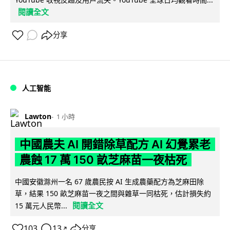
閱讀全文
分享
人工智能
Lawton
1 小時
中國農夫 AI 開錯除草配方 AI 幻覺累老
農蝕 17 萬 150 畝芝麻苗一夜枯死
中國安徽滁州一名 67 歲農民按 AI 生成農藥配方為芝麻田除
草，結果 150 畝芝麻苗一夜之間與雜草一同枯死，估計損失約
閱讀全文
15 萬元人民幣...
103
13
分享
↗