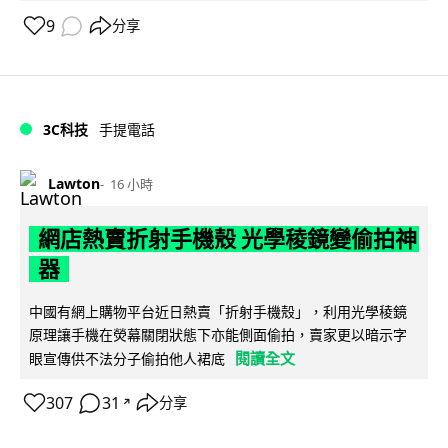
9
分享
3C科技
手提電話
Lawton
16 小時
網店熱賣折射手機殼 光學稜鏡變偷拍神
器
中國有網上購物平台近日熱賣「折射手機殼」，利用光學稜鏡
原理讓手機在熒幕關閉狀態下亦能側面偷拍，賣家更以暗示字
閱讀全文
眼宣傳供不法分子偷拍他人裙底
307
31
分享
↗