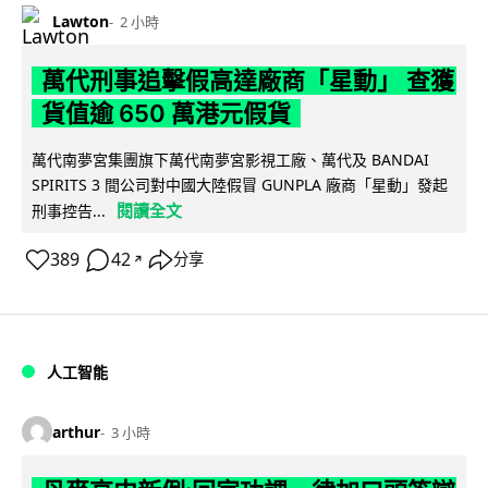
Lawton
2 小時
萬代刑事追擊假高達廠商「星動」 查獲
貨值逾 650 萬港元假貨
萬代南夢宮集團旗下萬代南夢宮影視工廠、萬代及 BANDAI
SPIRITS 3 間公司對中國大陸假冒 GUNPLA 廠商「星動」發起
閱讀全文
刑事控告...
389
42
分享
↗
人工智能
arthur
3 小時