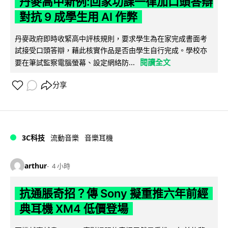
丹麥高中新例:回家功課一律加口頭答辯
對抗 9 成學生用 AI 作弊
丹麥政府即時收緊高中評核規則，要求學生為在家完成書面考
試接受口頭答辯，藉此核實作品是否由學生自行完成。學校亦
閱讀全文
要在筆試監察電腦螢幕、設定網絡防...
分享
3C科技
流動音樂
音樂耳機
arthur
4 小時
抗通脹奇招？傳 Sony 擬重推六年前經
典耳機 XM4 低價登場