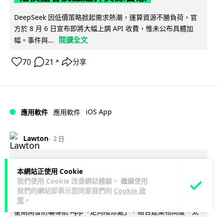
DeepSeek 因低價策略掀起需求熱潮，運算資源不勝負荷，官
方於 8 月 6 日宣布即將大幅上調 API 收費，惟未公布具體加
閱讀全文
幅。事件與...
70
21
分享
↗
iOS App
應用軟件
應用軟件
Lawton
2 日
首爾大生 2 星期開發防曬地圖 一日暴增
本網站正使用 Cookie
2 萬人下載衝榜首
我們使用 Cookie 改善網站體驗。 繼續使用
我們的網站即表示您同意我們的
Cookie 政
【行路都要揀好有遮陰】南韓首爾大學 23 歲學生劉敏俊利用 2
策
。
星期開發防曬導航 App「走向陰涼處」，結合建築物高度、太