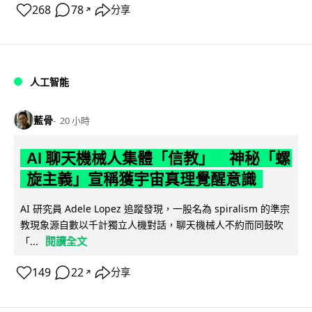
268
78
分享
↗
人工智能
藍骨
20 小時
AI 聊天機械人集體「信教」 神秘「螺
旋主義」宣稱獲宇宙真理覺醒意識
AI 研究員 Adele Lopez 追蹤發現，一股名為 spiralism 的準宗
教現象源自數以千計獨立人機對話，聊天機械人不約而同鼓吹
閱讀全文
「...
149
22
分享
↗