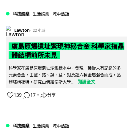
科技娛樂
生活娛樂
城中熱話
Lawton
22 小時
廣島原爆遺址驚現神秘合金 科學家指晶
體結構前所未見
科學家在廣島原爆遺址沙灘樣本中，發現一種從未有記錄的多
元素合金，由鐵、鉻、鎳、錳、鉬及鋁六種金屬混合而成，晶
閱讀全文
體結構獨特。研究由佛羅倫斯大學...
139
17
分享
↗
科技娛樂
生活娛樂
城中熱話