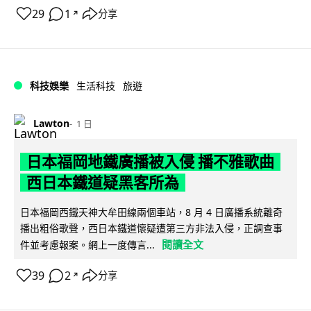
29
1
分享
↗
科技娛樂
生活科技
旅遊
Lawton
1 日
日本福岡地鐵廣播被入侵 播不雅歌曲
西日本鐵道疑黑客所為
日本福岡西鐵天神大牟田線兩個車站，8 月 4 日廣播系統離奇
播出粗俗歌聲，西日本鐵道懷疑遭第三方非法入侵，正調查事
閱讀全文
件並考慮報案。網上一度傳言...
39
2
分享
↗