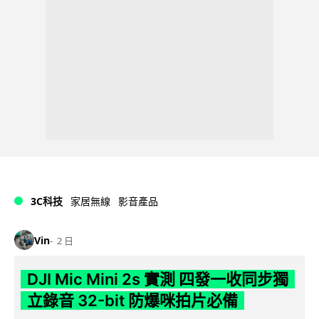
3C科技
家居無線
影音產品
Vin
2 日
DJI Mic Mini 2s 實測 四發一收同步獨
立錄音 32-bit 防爆咪拍片必備