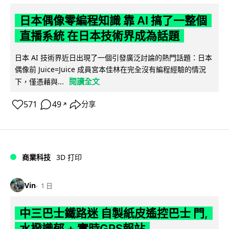
日本偶像零編程知識 靠 AI 搞了一整個
直播系統 在日本技術界成為話題
日本 AI 技術界近日出現了一個引發廣泛討論的熱門話題：日本
偶像前 Juice=Juice 成員宮本佳林在完全沒有編程經驗的情況
閱讀全文
下，僅憑藉與...
571
49
分享
↗
商業科技
3D 打印
Vin
1 日
中三巴士鐵路迷 自製紙皮遙控巴士 門,
水撥識郁 + 實時GPS報站