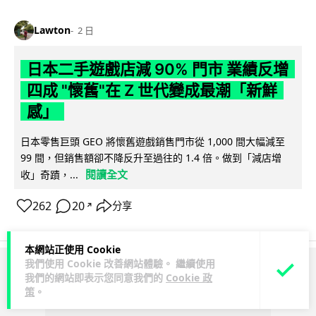
Lawton
2 日
日本二手遊戲店減 90% 門市 業績反增
四成 "懷舊"在 Z 世代變成最潮「新鮮
感」
日本零售巨頭 GEO 將懷舊遊戲銷售門市從 1,000 間大幅減至
99 間，但銷售額卻不降反升至過往的 1.4 倍。做到「減店增
閱讀全文
收」奇蹟，...
262
20
分享
↗
本網站正使用 Cookie
我們使用 Cookie 改善網站體驗。 繼續使用
ADVERTISEMENT
我們的網站即表示您同意我們的
Cookie 政
策
。