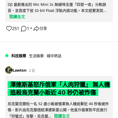
DJI 最新推出的 Mic Mini 2s 無線咪支援「四發一收」分軌錄
音，並首度下放 32-bit Float 浮點內錄功能。本文經實測其...
閱讀全文
251
1
分享
↗
科技娛樂
生活娛樂
城中熱話
Lawton
2 日
澤連斯基怒斥俄軍「人肉狩獵」 無人機
追殺烏克蘭小販近 40 秒仍被炸傷
烏克蘭克爾松一名 52 歲小販被俄軍無人機追擊近 40 秒後被炸
傷，影片由烏克蘭總統澤連斯基公開。他直斥俄軍對平民進行
閱讀全文
「狩獵式」攻擊，烏克蘭...