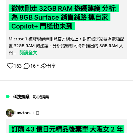
微軟刪走 32GB RAM 遊戲建議 分析:
為 8GB Surface 銷售鋪路 連自家
Copilot+ 門檻也未到
Microsoft 被發現靜靜刪除官方網站上，對遊戲玩家要為電腦配
置 32GB RAM 的建議。分析指微軟同時新推出的 8GB RAM 入
閱讀全文
門...
163
16
分享
↗
科技娛樂
影視娛樂
Lawton
1 日
訂購 43 億日元精品後棄單 大阪女 2 年