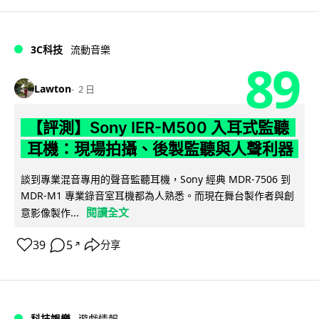
3C科技
流動音樂
89
Lawton
2 日
【評測】Sony IER-M500 入耳式監聽
耳機：現場拍攝、後製監聽與人聲利器
談到專業混音專用的聲音監聽耳機，Sony 經典 MDR-7506 到
MDR-M1 專業錄音室耳機都為人熟悉。而現在舞台製作者與創
閱讀全文
意影像製作...
39
5
分享
↗
科技娛樂
遊戲情報