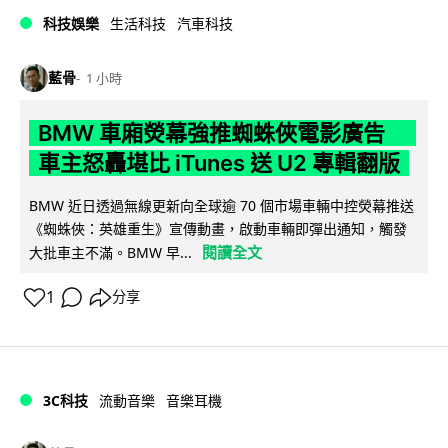
科技娛樂
生活科技
汽車科技
藍骨
1 小時
BMW 車廂熒幕強推蜘蛛俠電影廣告
車主怒轟堪比 iTunes 送 U2 專輯翻版
BMW 近日透過無線更新向全球逾 70 個市場車輛中控熒幕推送
《蜘蛛俠：英雄重生》宣傳動畫，啟動車輛即彈出通知，觸發
閱讀全文
大批車主不滿。BMW 早...
1
分享
3C科技
流動音樂
音樂耳機