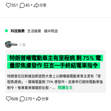
351
45
分享
↗
科技娛樂
生活娛樂
城中熱話
Vin
1 日
特朗普嘲電動車主有里程病 剩 75% 電
量即焦慮發作 狂言一手終結電車指令
特朗普在拉斯維加斯造勢大會上公開嘲諷電動車車主患有「里
程焦慮病」，聲稱電量剩 75% 便發作，並重申已廢除電動車強
閱讀全文
制令。惟專業車媒隨即反駁，...
608
270
分享
↗