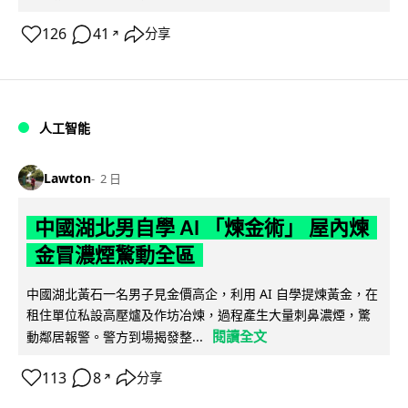
126
41
分享
↗
人工智能
Lawton
2 日
中國湖北男自學 AI 「煉金術」 屋內煉
金冒濃煙驚動全區
中國湖北黃石一名男子見金價高企，利用 AI 自學提煉黃金，在
租住單位私設高壓爐及作坊冶煉，過程產生大量刺鼻濃煙，驚
閱讀全文
動鄰居報警。警方到場揭發整...
113
8
分享
↗