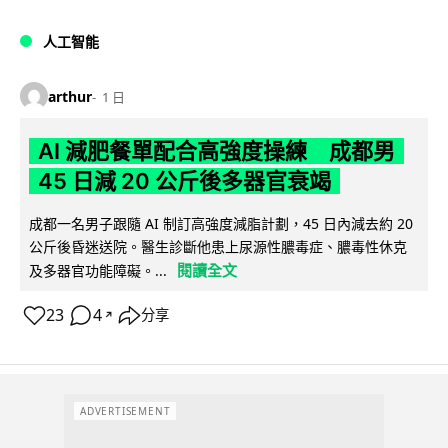
人工智能
arthur
1 日
AI 減肥餐單配合高強度操練 成都男
45 日減 20 公斤後多器官衰竭
成都一名男子跟隨 AI 制訂高強度減脂計劃，45 日內減去約 20
公斤後昏迷送院。醫生診斷他患上尿源性膿毒症、膿毒性休克
閱讀全文
及多器官功能障礙。...
23
4
分享
↗
ADVERTISEMENT