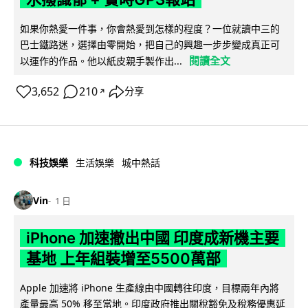
如果你熱愛一件事，你會熱愛到怎樣的程度？一位就讀中三的
巴士鐵路迷，選擇由零開始，把自己的興趣一步步變成真正可
閱讀全文
以運作的作品。他以紙皮親手製作出...
3,652
210
分享
↗
科技娛樂
生活娛樂
城中熱話
Vin
1 日
iPhone 加速撤出中國 印度成新機主要
基地 上年組裝增至5500萬部
Apple 加速將 iPhone 生產線由中國轉往印度，目標兩年內將
產量最高 50% 移至當地。印度政府推出關稅豁免及稅務優惠延