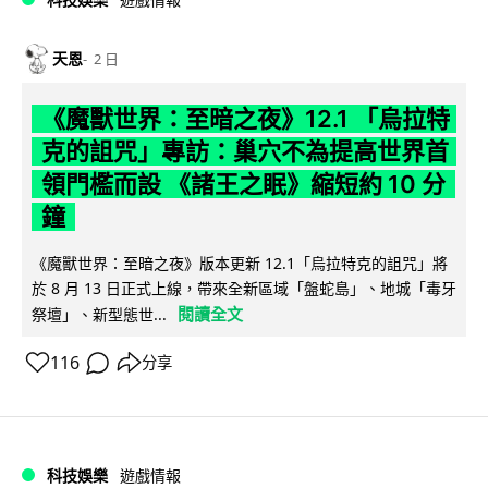
天恩
2 日
《魔獸世界：至暗之夜》12.1 「烏拉特
克的詛咒」專訪：巢穴不為提高世界首
領門檻而設 《諸王之眠》縮短約 10 分
鐘
《魔獸世界：至暗之夜》版本更新 12.1「烏拉特克的詛咒」將
於 8 月 13 日正式上線，帶來全新區域「盤蛇島」、地城「毒牙
閱讀全文
祭壇」、新型態世...
116
分享
科技娛樂
遊戲情報