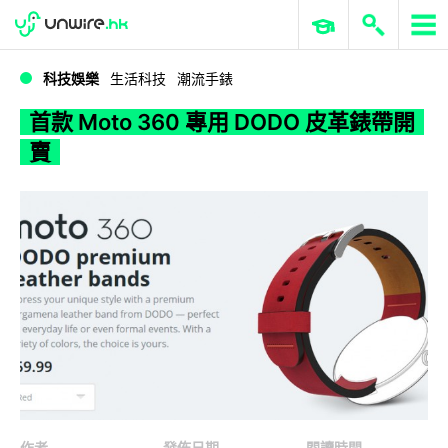
WWDC 2026
GenAI 與雲端科技專區
ERP 與商業 AI
首款 Moto 360 專用 DODO 皮革錶帶開賣
科技娛樂
生活科技
潮流手錶
首款 Moto 360 專用 DODO 皮革錶帶開
賣
作者
發佈日期
閱讀時間