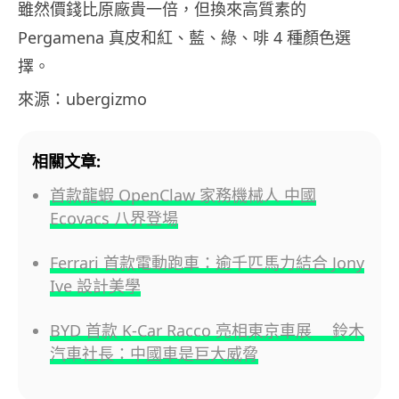
雖然價錢比原廠貴一倍，但換來高質素的
Pergamena 真皮和紅、藍、綠、啡 4 種顏色選
擇。
來源：ubergizmo
相關文章:
首款龍蝦 OpenClaw 家務機械人 中國
Ecovacs 八界登場
Ferrari 首款電動跑車：逾千匹馬力結合 Jony
Ive 設計美學
BYD 首款 K-Car Racco 亮相東京車展 鈴木
汽車社長：中國車是巨大威脅