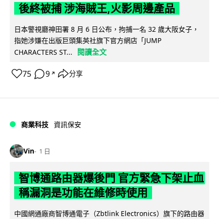
後終被捕 涉海賊王,火影周邊產品
日本警視廳神田署 8 月 6 日公布，拘捕一名 32 歲大阪女子，
指她涉嫌在出版巨頭集英社旗下官方網店「JUMP
閱讀全文
CHARACTERS ST...
75
9
分享
↗
商業科技
資訊保安
Vin
1 日
智博通路由器爆後門 官方緊急下架止血
稱漏洞是功能在維修時使用
中國網通廠商智博通電子（Zbtlink Electronics）旗下的路由器