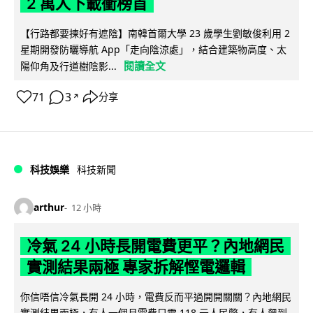
2 萬人下載衝榜首
【行路都要揀好有遮陰】南韓首爾大學 23 歲學生劉敏俊利用 2
星期開發防曬導航 App「走向陰涼處」，結合建築物高度、太
閱讀全文
陽仰角及行道樹陰影...
71
3
分享
↗
科技娛樂
科技新聞
arthur
12 小時
冷氣 24 小時長開電費更平？內地網民
實測結果兩極 專家拆解慳電邏輯
你信唔信冷氣長開 24 小時，電費反而平過開開關關？內地網民
實測結果兩極，有人一個月電費只需 118 元人民幣，有人飆到