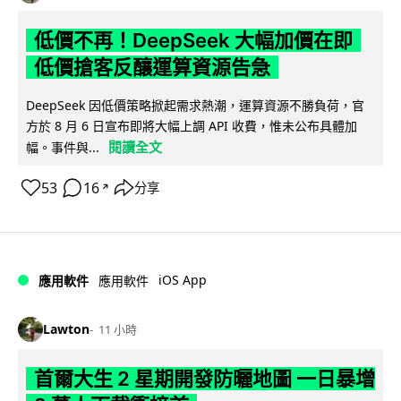
低價不再！DeepSeek 大幅加價在即
低價搶客反釀運算資源告急
DeepSeek 因低價策略掀起需求熱潮，運算資源不勝負荷，官
方於 8 月 6 日宣布即將大幅上調 API 收費，惟未公布具體加
閱讀全文
幅。事件與...
53
16
分享
↗
iOS App
應用軟件
應用軟件
Lawton
11 小時
首爾大生 2 星期開發防曬地圖 一日暴增