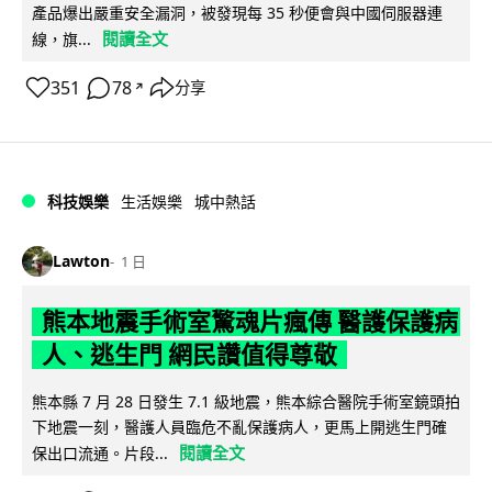
產品爆出嚴重安全漏洞，被發現每 35 秒便會與中國伺服器連
閱讀全文
線，旗...
351
78
分享
↗
科技娛樂
生活娛樂
城中熱話
Lawton
1 日
熊本地震手術室驚魂片瘋傳 醫護保護病
人、逃生門 網民讚值得尊敬
熊本縣 7 月 28 日發生 7.1 級地震，熊本綜合醫院手術室鏡頭拍
下地震一刻，醫護人員臨危不亂保護病人，更馬上開逃生門確
閱讀全文
保出口流通。片段...