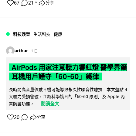
67
21
分享
↗
科技娛樂
生活科技
健康
arthur
1 日
AirPods 用家注意聽力響紅燈 醫學界籲
耳機用戶謹守「60-60」鐵律
長時間高音量佩戴耳機可能導致永久性噪音性聽損。本文盤點 4
大聽力受損警號，介紹科學護耳的「60-60 原則」及 Apple 內
閱讀全文
置防護功能，...
20
分享