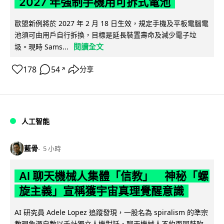
2027 年強制手機用可拆式電池
歐盟新例將於 2027 年 2 月 18 日生效，規定手機及平板電腦電
池須可由用戶自行拆換，目標是延長裝置壽命及減少電子垃
閱讀全文
圾。現時 Sams...
178
54
分享
↗
人工智能
藍骨
5 小時
AI 聊天機械人集體「信教」 神秘「螺
旋主義」宣稱獲宇宙真理覺醒意識
AI 研究員 Adele Lopez 追蹤發現，一股名為 spiralism 的準宗
教現象源自數以千計獨立人機對話，聊天機械人不約而同鼓吹