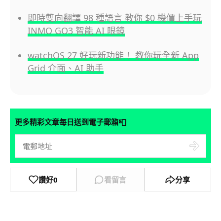
即時雙向翻譯 98 種語言 教你 $0 機價上手玩
INMO GO3 智能 AI 眼鏡
watchOS 27 好玩新功能！ 教你玩全新 App
Grid 介面、AI 助手
📮
更多精彩文章每日送到電子郵箱
讚好
0
看留言
分享