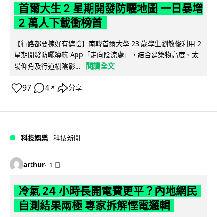
首爾大生 2 星期開發防曬地圖 一日暴增
2 萬人下載衝榜首
【行路都要揀好有遮陰】南韓首爾大學 23 歲學生劉敏俊利用 2
星期開發防曬導航 App「走向陰涼處」，結合建築物高度、太
閱讀全文
陽仰角及行道樹陰影...
97
4
分享
↗
科技娛樂
科技新聞
arthur
1 日
冷氣 24 小時長開電費更平？內地網民
自測結果兩極 專家拆解慳電邏輯