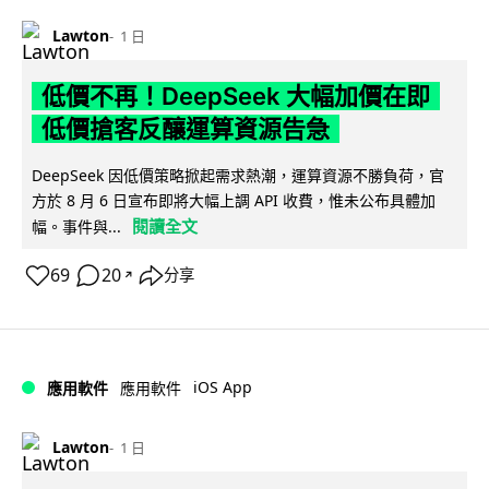
Lawton
1 日
低價不再！DeepSeek 大幅加價在即
低價搶客反釀運算資源告急
DeepSeek 因低價策略掀起需求熱潮，運算資源不勝負荷，官
方於 8 月 6 日宣布即將大幅上調 API 收費，惟未公布具體加
閱讀全文
幅。事件與...
69
20
分享
↗
iOS App
應用軟件
應用軟件
Lawton
1 日