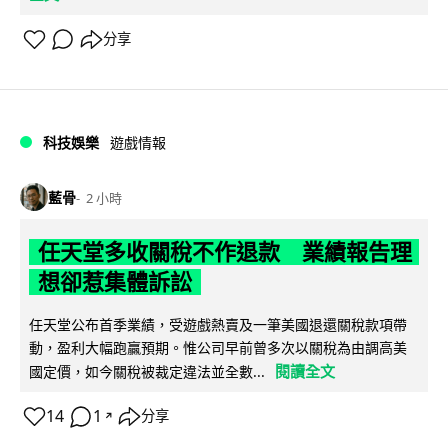
分享
科技娛樂
遊戲情報
藍骨
2 小時
任天堂多收關稅不作退款 業績報告理
想卻惹集體訴訟
任天堂公布首季業績，受遊戲熱賣及一筆美國退還關稅款項帶
動，盈利大幅跑贏預期。惟公司早前曾多次以關稅為由調高美
閱讀全文
國定價，如今關稅被裁定違法並全數...
14
1
分享
↗