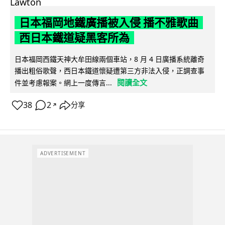
日本福岡地鐵廣播被入侵 播不雅歌曲
西日本鐵道疑黑客所為
日本福岡西鐵天神大牟田線兩個車站，8 月 4 日廣播系統離奇
播出粗俗歌聲，西日本鐵道懷疑遭第三方非法入侵，正調查事
閱讀全文
件並考慮報案。網上一度傳言...
38
2
分享
↗
ADVERTISEMENT