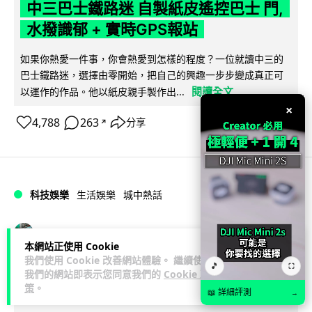
中三巴士鐵路迷 自製紙皮遙控巴士 門,
水撥識郁 + 實時GPS報站
如果你熱愛一件事，你會熱愛到怎樣的程度？一位就讀中三的
巴士鐵路迷，選擇由零開始，把自己的興趣一步步變成真正可
閱讀全文
以運作的作品。他以紙皮親手製作出...
×
4,788
263
分享
↗
科技娛樂
生活娛樂
城中熱話
Vin
2 日
本網站正使用 Cookie
我們使用 Cookie 改善網站體驗。 繼續使用
🎵
⛶
iPhone 加速撤出中國 印度成新機主要
我們的網站即表示您同意我們的
Cookie 政
策
。
基地 上年組裝增至5500萬部
📖 詳細評測
→