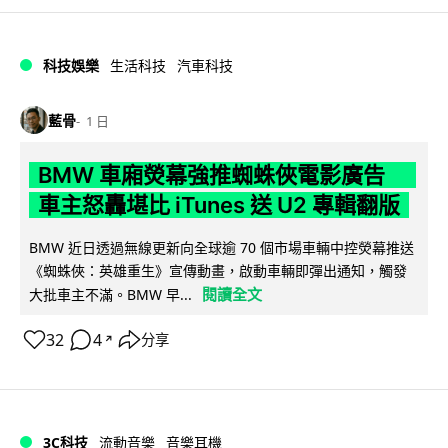
科技娛樂
生活科技
汽車科技
藍骨
1 日
BMW 車廂熒幕強推蜘蛛俠電影廣告
車主怒轟堪比 iTunes 送 U2 專輯翻版
BMW 近日透過無線更新向全球逾 70 個市場車輛中控熒幕推送
《蜘蛛俠：英雄重生》宣傳動畫，啟動車輛即彈出通知，觸發
閱讀全文
大批車主不滿。BMW 早...
32
4
分享
↗
3C科技
流動音樂
音樂耳機