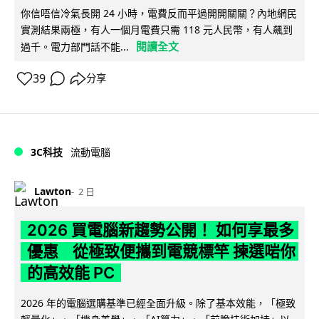
你信唔信冷氣長開 24 小時，電費反而平過開開關關？內地網民
實測結果兩極，有人一個月電費只需 118 元人民幣，有人飆到
閱讀全文
過千。電力部門話不能...
39
分享
3C科技
流動電腦
Lawton
2 日
2026 買電腦新趨勢公開！ 如何享最多
優惠 從極致便攜到電競標竿 揀選啱你
的高效能 PC
2026 年的電腦選購基準已經全面升級。除了基本效能，「極致