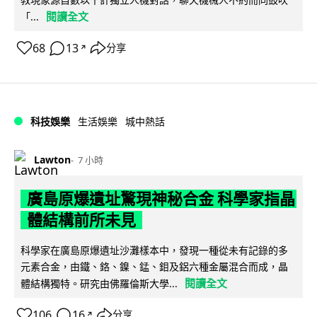
閱讀全文
「...
68
13
分享
↗
科技娛樂
生活娛樂
城中熱話
Lawton
7 小時
廣島原爆遺址驚現神秘合金 科學家指晶
體結構前所未見
科學家在廣島原爆遺址沙灘樣本中，發現一種從未有記錄的多
元素合金，由鐵、鉻、鎳、錳、鉬及鋁六種金屬混合而成，晶
閱讀全文
體結構獨特。研究由佛羅倫斯大學...
106
16
分享
↗