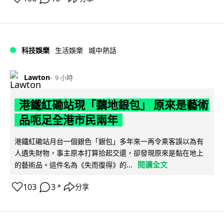
科技娛樂
生活娛樂
城中熱話
Lawton
9 小時
港鐵紅磡站現「黐地銀包」 原來是藝術
品呃足全港市民兩年
港鐵紅磡站月台一個銀色「銀包」多年來一再令乘客誤以為有
人遺失財物，事主原本打算拾起交還，卻發現原來是黏在地上
閱讀全文
的藝術品。這件名為《失而復得》的...
103
3
分享
↗