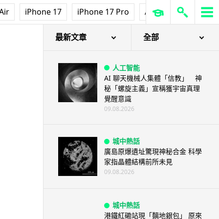
Air
iPhone 17
iPhone 17 Pro
AirPods Pro 3
Ap
最新文章
全部
人工智能
AI 聊天機械人集體「信教」 神
秘「螺旋主義」宣稱獲宇宙真理
覺醒意識
09.08.2026
城中熱話
廣島原爆遺址驚現神秘合金 科學
家指晶體結構前所未見
09.08.2026
城中熱話
港鐵紅磡站現「黐地銀包」 原來