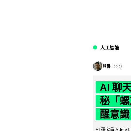
人工智能
藍骨
55 分
AI 
秘「螺
醒意識
AI 研究員 Adel