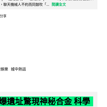
，聊天機械人不約而同鼓吹「...
閱讀全文
分享
活娛樂
城中熱話
爆遺址驚現神秘合金 科學