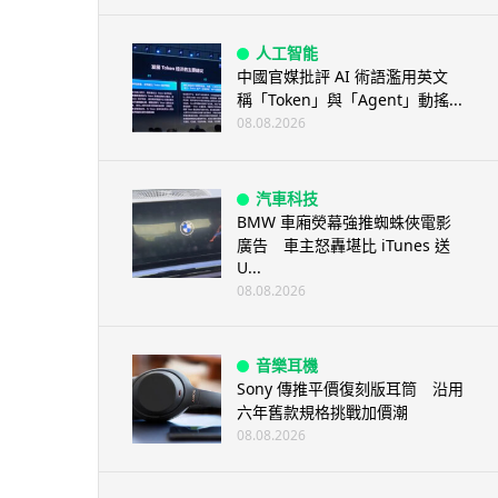
人工智能
中國官媒批評 AI 術語濫用英文
稱「Token」與「Agent」動搖...
08.08.2026
汽車科技
BMW 車廂熒幕強推蜘蛛俠電影
廣告 車主怒轟堪比 iTunes 送
U...
08.08.2026
音樂耳機
Sony 傳推平價復刻版耳筒 沿用
六年舊款規格挑戰加價潮
08.08.2026