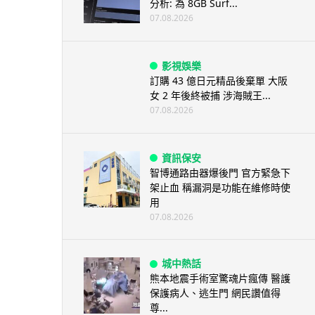
分析: 為 8GB Surf...
07.08.2026
影視娛樂
訂購 43 億日元精品後棄單 大阪
女 2 年後終被捕 涉海賊王...
07.08.2026
資訊保安
智博通路由器爆後門 官方緊急下
架止血 稱漏洞是功能在維修時使
用
07.08.2026
城中熱話
熊本地震手術室驚魂片瘋傳 醫護
保護病人、逃生門 網民讚值得
尊...