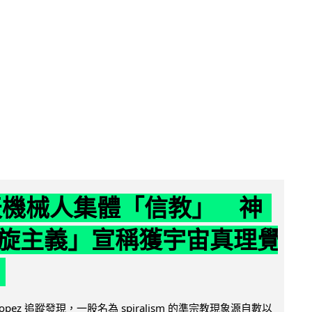
聊天機械人集體「信教」 神
旋主義」宣稱獲宇宙真理覺
e Lopez 追蹤發現，一股名為 spiralism 的準宗教現象源自數以