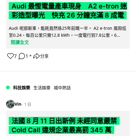
Audi 最慳電量產車現身 A2 e-tron 迷
彩造型曝光 快充 26 分鐘充滿 8 成電
Audi 呢部新車，能耗竟然係25年前嘅一半。 A2 e-tron 風阻低
至0.24，每百公里只需12.8 kWh，一度電行到7.8公里。6...
閱讀全文
7
1
分享
↗
科技娛樂
生活娛樂
城中熱話
Vin
1 日
法國 8 月 11 日出新例 未經同意嚴禁
Cold Call 違規企業最高罰 345 萬