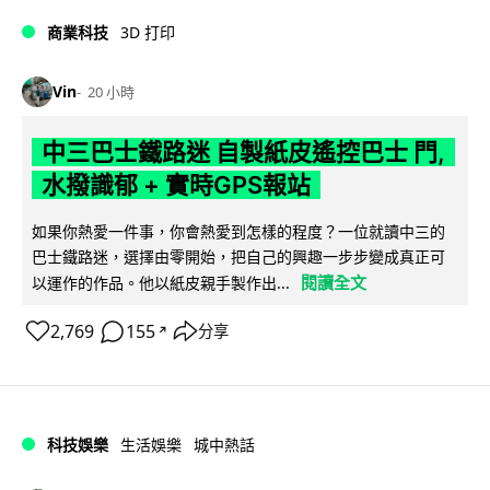
商業科技
3D 打印
Vin
20 小時
中三巴士鐵路迷 自製紙皮遙控巴士 門,
水撥識郁 + 實時GPS報站
如果你熱愛一件事，你會熱愛到怎樣的程度？一位就讀中三的
巴士鐵路迷，選擇由零開始，把自己的興趣一步步變成真正可
閱讀全文
以運作的作品。他以紙皮親手製作出...
2,769
155
分享
↗
科技娛樂
生活娛樂
城中熱話