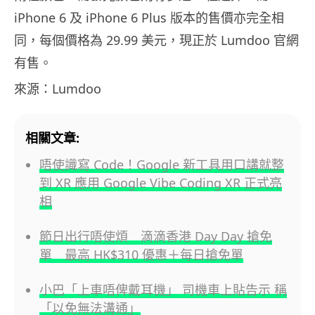
iPhone 6 及 iPhone 6 Plus 版本的售價亦完全相
同，每個價格為 29.99 美元，現正於 Lumdoo 官網
有售。
來源：Lumdoo
相關文章:
唔使識寫 Code！Google 新工具用口講就整
到 XR 應用 Google Vibe Coding XR 正式亮
相
節日出行唔使煩 滴滴香港 Day Day 搶免
單 最高 HK$310 優惠＋每日搶免單
小巴「上車唔俾戴耳機」 司機車上貼告示 稱
「以免無法溝通」