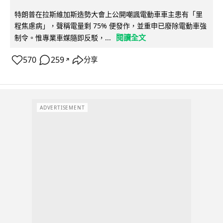
特朗普在拉斯維加斯造勢大會上公開嘲諷電動車車主患有「里
程焦慮病」，聲稱電量剩 75% 便發作，並重申已廢除電動車強
閱讀全文
制令。惟專業車媒隨即反駁，...
570
259
分享
↗
ADVERTISEMENT