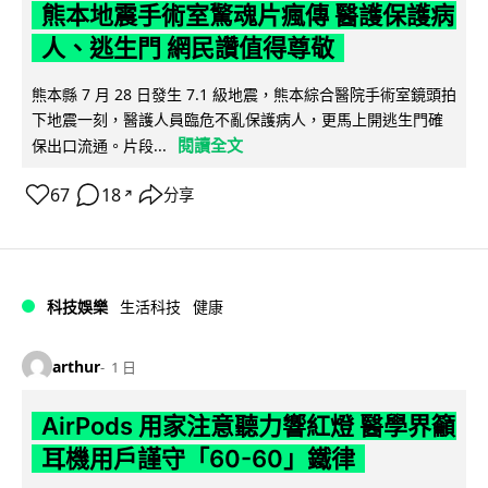
熊本地震手術室驚魂片瘋傳 醫護保護病
人、逃生門 網民讚值得尊敬
熊本縣 7 月 28 日發生 7.1 級地震，熊本綜合醫院手術室鏡頭拍
下地震一刻，醫護人員臨危不亂保護病人，更馬上開逃生門確
閱讀全文
保出口流通。片段...
67
18
分享
↗
科技娛樂
生活科技
健康
arthur
1 日
AirPods 用家注意聽力響紅燈 醫學界籲
耳機用戶謹守「60-60」鐵律