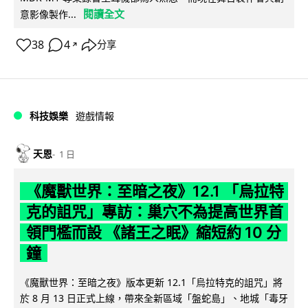
閱讀全文
意影像製作...
38
4
分享
↗
科技娛樂
遊戲情報
天恩
1 日
《魔獸世界：至暗之夜》12.1 「烏拉特
克的詛咒」專訪：巢穴不為提高世界首
領門檻而設 《諸王之眠》縮短約 10 分
鐘
《魔獸世界：至暗之夜》版本更新 12.1「烏拉特克的詛咒」將
於 8 月 13 日正式上線，帶來全新區域「盤蛇島」、地城「毒牙