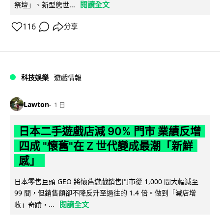
閱讀全文
祭壇」、新型態世...
116
分享
科技娛樂
遊戲情報
Lawton
1 日
日本二手遊戲店減 90% 門市 業績反增
四成 "懷舊"在 Z 世代變成最潮「新鮮
感」
日本零售巨頭 GEO 將懷舊遊戲銷售門市從 1,000 間大幅減至
99 間，但銷售額卻不降反升至過往的 1.4 倍。做到「減店增
閱讀全文
收」奇蹟，...