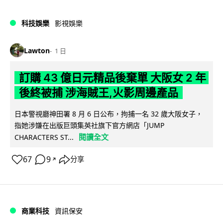
科技娛樂
影視娛樂
Lawton
1 日
訂購 43 億日元精品後棄單 大阪女 2 年
後終被捕 涉海賊王,火影周邊產品
日本警視廳神田署 8 月 6 日公布，拘捕一名 32 歲大阪女子，
指她涉嫌在出版巨頭集英社旗下官方網店「JUMP
閱讀全文
CHARACTERS ST...
67
9
分享
↗
商業科技
資訊保安