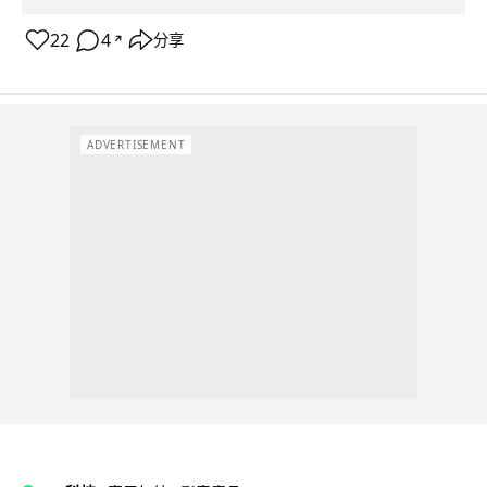
22
4
分享
↗
ADVERTISEMENT