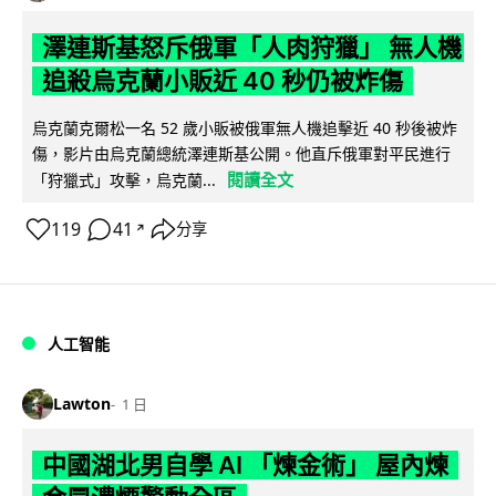
澤連斯基怒斥俄軍「人肉狩獵」 無人機
追殺烏克蘭小販近 40 秒仍被炸傷
烏克蘭克爾松一名 52 歲小販被俄軍無人機追擊近 40 秒後被炸
傷，影片由烏克蘭總統澤連斯基公開。他直斥俄軍對平民進行
閱讀全文
「狩獵式」攻擊，烏克蘭...
119
41
分享
↗
人工智能
Lawton
1 日
中國湖北男自學 AI 「煉金術」 屋內煉