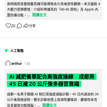
長時間高音量佩戴耳機可能導致永久性噪音性聽損。本文盤點 4
大聽力受損警號，介紹科學護耳的「60-60 原則」及 Apple 內
閱讀全文
置防護功能，...
20
分享
人工智能
arthur
1 日
AI 減肥餐單配合高強度操練 成都男
45 日減 20 公斤後多器官衰竭
成都一名男子跟隨 AI 制訂高強度減脂計劃，45 日內減去約 20
公斤後昏迷送院。醫生診斷他患上尿源性膿毒症、膿毒性休克
閱讀全文
及多器官功能障礙。...