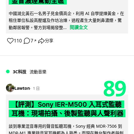
金冒濃煙驚動全區
中國湖北黃石一名男子見金價高企，利用 AI 自學提煉黃金，在
租住單位私設高壓爐及作坊冶煉，過程產生大量刺鼻濃煙，驚
閱讀全文
動鄰居報警。警方到場揭發整...
110
7
分享
↗
3C科技
流動音樂
89
Lawton
1 日
【評測】Sony IER-M500 入耳式監聽
耳機：現場拍攝、後製監聽與人聲利器
談到專業混音專用的聲音監聽耳機，Sony 經典 MDR-7506 到
MDR-M1 專業錄音室耳機都為人熟悉。而現在舞台製作者與創