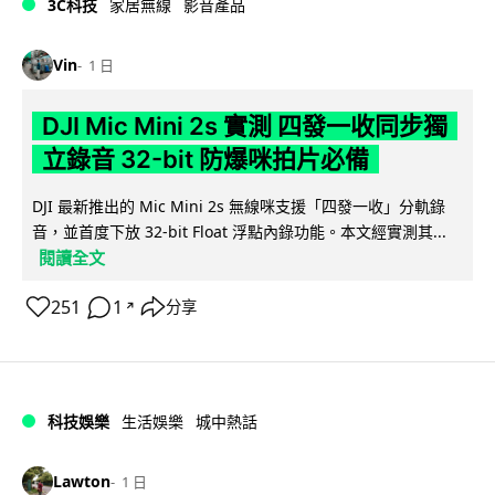
3C科技
家居無線
影音產品
Vin
1 日
DJI Mic Mini 2s 實測 四發一收同步獨
立錄音 32-bit 防爆咪拍片必備
DJI 最新推出的 Mic Mini 2s 無線咪支援「四發一收」分軌錄
音，並首度下放 32-bit Float 浮點內錄功能。本文經實測其...
閱讀全文
251
1
分享
↗
科技娛樂
生活娛樂
城中熱話
Lawton
1 日