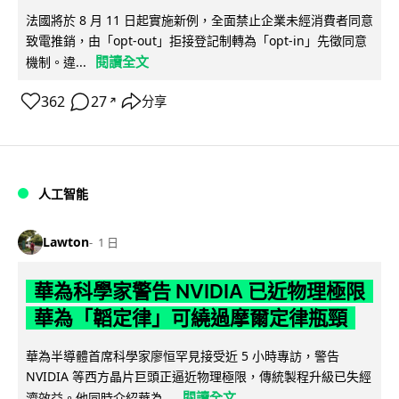
法國將於 8 月 11 日起實施新例，全面禁止企業未經消費者同意
致電推銷，由「opt-out」拒接登記制轉為「opt-in」先徵同意
閱讀全文
機制。違...
362
27
分享
↗
人工智能
Lawton
1 日
華為科學家警告 NVIDIA 已近物理極限
華為「韜定律」可繞過摩爾定律瓶頸
華為半導體首席科學家廖恒罕見接受近 5 小時專訪，警告
NVIDIA 等西方晶片巨頭正逼近物理極限，傳統製程升級已失經
閱讀全文
濟效益。他同時介紹華為...