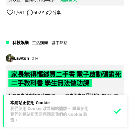
1,591
602
分享
↗
科技娛樂
生活娛樂
城中熱話
Lawton
2 日
家長無得慳錢買二手書 電子啟動碼鎖死
二手教科書 學生無法做功課
社福界立法會議員陳文宜指，一間中學書單價錢按年加 14.7%
遠超通漲，令家長難以負擔。而且電子教材啟動碼這項設計，
本網站正使用 Cookie
我們使用 Cookie 改善網站體驗。 繼續使用
閱讀全文
令學生無法完成功課，二手...
我們的網站即表示您同意我們的
Cookie 政
策
。
985
381
分享
↗