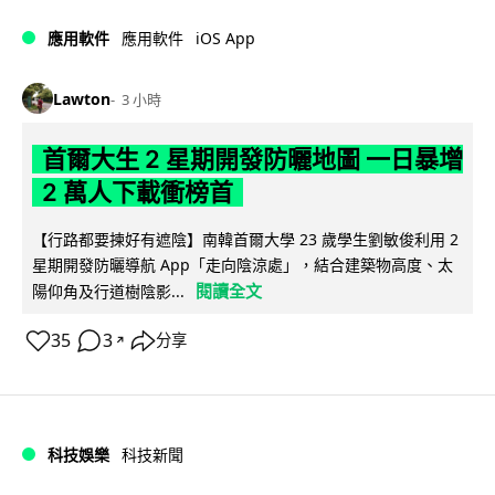
iOS App
應用軟件
應用軟件
Lawton
3 小時
首爾大生 2 星期開發防曬地圖 一日暴增
2 萬人下載衝榜首
【行路都要揀好有遮陰】南韓首爾大學 23 歲學生劉敏俊利用 2
星期開發防曬導航 App「走向陰涼處」，結合建築物高度、太
閱讀全文
陽仰角及行道樹陰影...
35
3
分享
↗
科技娛樂
科技新聞