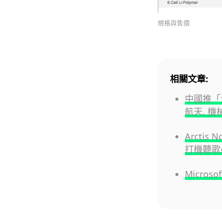
規格與售價
相關文章:
中國推「
航天, 
Arcti
打機聽歌
Micro