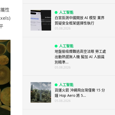
便攜性
人工智能
els)
白宮拒測中國開放 AI 模型 業界
質疑安全框架選擇性執行
平
05.08.2026
人工智能
地盤偷吸煙難逃高空法眼 勞工處
出動熱感無人機 擬加 AI 人臉識
別精準...
05.08.2026
人工智能
貨運火箭 沖繩飛台灣僅需 15 分
鐘 Hop Aero 將 5...
05.08.2026