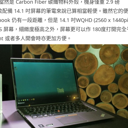
是 Carbon Fiber 碳纖物料外殼，機身僅重 2.9 磅
，以一款配備 14.1 吋屏幕的筆電來說已算相當輕便。雖然它的
book 仍有一段距離，但是 14.1 吋WQHD (2560 x 1440pix
ch IPS 屏幕，細緻度極高之外，屏幕更可以作 180度打開完全
sent 或者多人開會時亦更加方便。