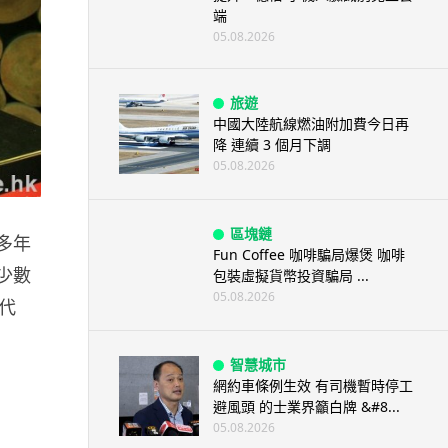
端
05.08.2026
旅遊
中國大陸航線燃油附加費今日再
降 連續 3 個月下調
05.08.2026
區塊鏈
是多年
Fun Coffee 咖啡騙局爆煲 咖啡
是少數
包裝虛擬貨幣投資騙局 ...
05.08.2026
三代
智慧城市
網約車條例生效 有司機暫時停工
避風頭 的士業界籲白牌 &#8...
05.08.2026