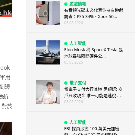
遊戲情報
有實體光碟未必代表你擁有遊戲
調查：PS5 34%、Xbox 50...
05.08.2026
人工智能
Elon Musk 稱 SpaceX Tesla 是
地球最強兩間硬件公...
s
05.08.2026
ook
項軍用
電子支付
到邊
當電子支付大行其道 屈穎妍: 商
戶只收現金 唯一可能是逃稅 ...
續航
05.08.2026
池，對於
人工智能
FBI 探員涉盜 100 萬美元加密
幣 向 ChatGPT 尋求理財及...