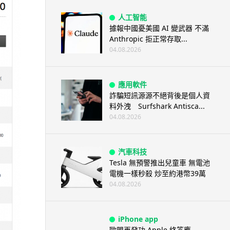
人工智能
據報中國憂美國 AI 變武器 不滿
Anthropic 拒正常存取...
04.08.2026
應用軟件
詐騙短訊源源不絕背後是個人資
料外洩 Surfshark Antisca...
04.08.2026
汽車科技
Tesla 無預警推出兒童車 無電池
電機一樣秒殺 炒至約港幣39萬
04.08.2026
iPhone app
歐盟再發功 Apple 終答應