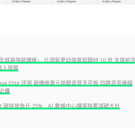
全球最強碳纖維」 比頭髮更幼強度超鋼材 10 倍 支援航
機械人發展
s Nova Elite 評測 碳纖維單元挑戰音質天花板 四路混音連線
必備
soft 碳排放急升 25% AI 數據中心擴張拖累減碳大計