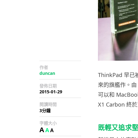
作者
duncan
ThinkPad
來的旗艦作。由 20
發佈日期
2015-01-29
可以和 MacBoo
X1 Carbon 
閱讀時間
3分鐘
字體大小
既輕又追求
A
A
A