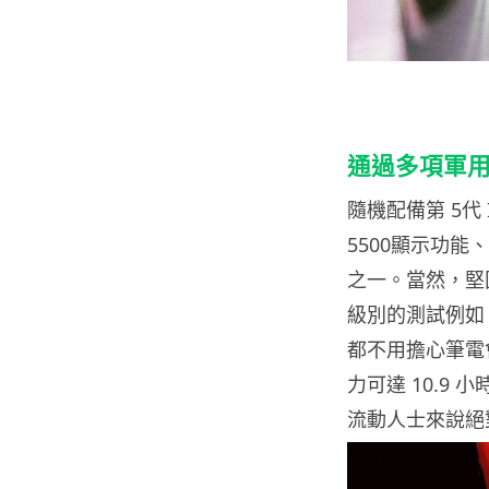
通過多項軍
隨機配備第 5代 Int
5500顯示功能、8
之一。當然，堅固耐
級別的測試例如
都不用擔心筆電會
力可達 10.9 小
流動人士來說絕