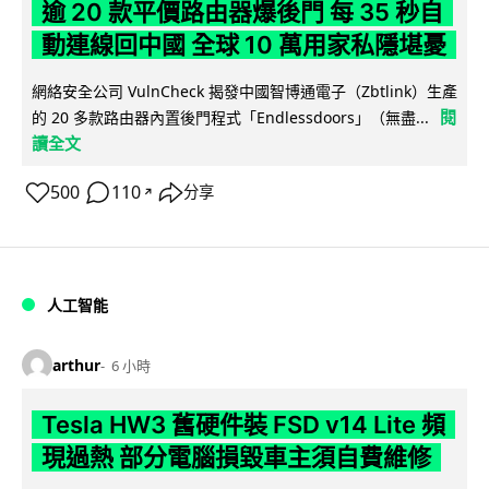
逾 20 款平價路由器爆後門 每 35 秒自
動連線回中國 全球 10 萬用家私隱堪憂
網絡安全公司 VulnCheck 揭發中國智博通電子（Zbtlink）生產
閱
的 20 多款路由器內置後門程式「Endlessdoors」（無盡...
讀全文
500
110
分享
↗
人工智能
arthur
6 小時
Tesla HW3 舊硬件裝 FSD v14 Lite 頻
現過熱 部分電腦損毀車主須自費維修