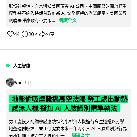
彭博社報道，白宮通知美國頂尖 AI 公司，中國開發的開放權重
模型將不納入特朗普政府新 AI 安全框架的測試範圍。美國業界
閱讀全文
則聯署呼籲政府不要限...
44
20
分享
↗
人工智能
Vin
1 日
地盤偷吸煙難逃高空法眼 勞工處出動熱
感無人機 擬加 AI 人臉識別精準執法
勞工處投入配備熱感應鏡頭的小型無人機進行高空巡邏以打擊
地盤違例吸煙，並正研究於未來一年內引入 AI 人臉識別與行為
閱讀全文
分析功能，結合三大技術進一...