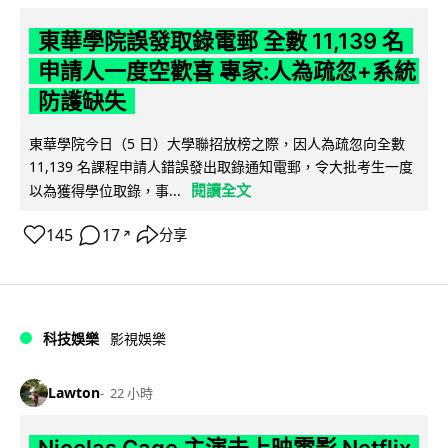
東華學院誤發取錄電郵 全數 11,139 名
申請人一度空歡喜 專家:人為疏忽+系統
防護缺失
東華學院今日（5 日）大學聯招放榜之際，因人為疏忽向全數
11,139 名課程申請人錯誤發出取錄通知電郵，令大批考生一度
閱讀全文
以為獲得學位取錄，事...
145
17
分享
↗
科技娛樂
影視娛樂
Lawton
22 小時
Nicolas Cage 主演未上映電影 Netflix