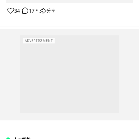
34
17
分享
↗
ADVERTISEMENT