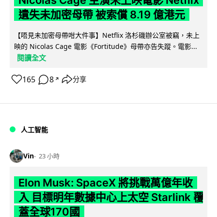
遺失未加密母帶 被索償 8.19 億港元
【唔見未加密母帶咁大件事】Netflix 洛杉磯辦公室被竊，未上
映的 Nicolas Cage 電影《Fortitude》母帶亦告失蹤。電影...
閱讀全文
165
8
分享
↗
人工智能
Vin
23 小時
Elon Musk: SpaceX 將挑戰萬億年收
入 目標明年數據中心上太空 Starlink 覆
蓋全球170國