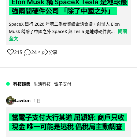
Elon Musk 稱 SpaceX Tesla 是地球最
強兩間硬件公司 「除了中國之外」
SpaceX 舉行 2026 年第二季度業績電話會議，創辦人 Elon
閱讀
Musk 稱除了中國之外 SpaceX 與 Tesla 是地球硬件實...
全文
215
24
分享
↗
科技娛樂
生活科技
電子支付
Lawton
1 日
當電子支付大行其道 屈穎妍: 商戶只收
現金 唯一可能是逃稅 倡稅局主動調查