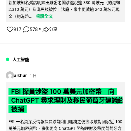
新加坡知名粥店明輝田雞粥老闆涉逃稅逾 380 萬坡元（約港幣
2,310 萬元）及洗黑錢被控上法庭，家中更藏逾 240 萬坡元現
閱讀全文
金（約港幣...
917
578
分享
↗
人工智能
arthur
1 日
FBI 探員涉盜 100 萬美元加密幣 向
ChatGPT 尋求理財及移民葡萄牙建議終
被捕
FBI 一名資深反情報探員涉嫌利用職務之便盜取敵對國家近 100
萬美元加密貨幣，事後更向 ChatGPT 諮詢理財及移民葡萄牙方