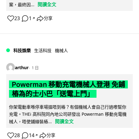
閱讀全文
案，最終因...
23
1
分享
↗
科技娛樂
生活科技
機械人
arthur
1 日
Powerman 移動充電機械人登港 免鋪
樁為的士小巴「送電上門」
你架電動車喺停車場搵唔到樁？有個機械人會自己行過嚟幫你
充電。THEi 高科院同內地公司研發出 Powerman 移動充電機
閱讀全文
械人，唔使鋪線裝樁...
28
14
分享
↗