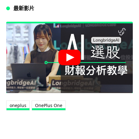
最新影片
oneplus
OnePlus One