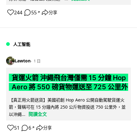
244
55
分享
↗
人工智能
Lawton
1 日
貨運火箭 沖繩飛台灣僅需 15 分鐘 Hop
Aero 將 550 磅貨物運送至 725 公里外
【真正用火箭送貨】美國初創 Hop Aero 公開自動駕駛貨運火
箭，聲稱可在 15 分鐘內將 250 公斤物資投送 750 公里外，並
閱讀全文
以沖繩...
51
6
分享
↗