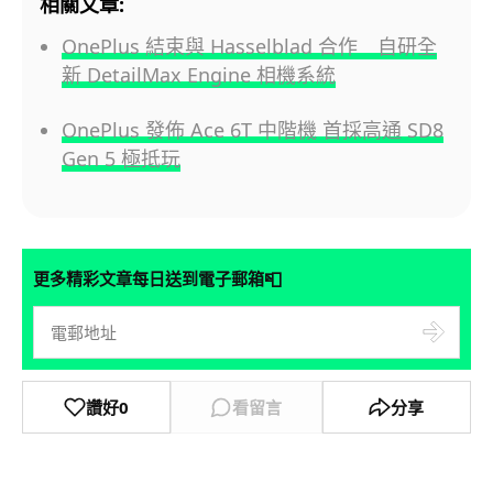
相關文章:
OnePlus 結束與 Hasselblad 合作 自研全
新 DetailMax Engine 相機系統
OnePlus 發佈 Ace 6T 中階機 首採高通 SD8
Gen 5 極抵玩
📮
更多精彩文章每日送到電子郵箱
讚好
0
看留言
分享