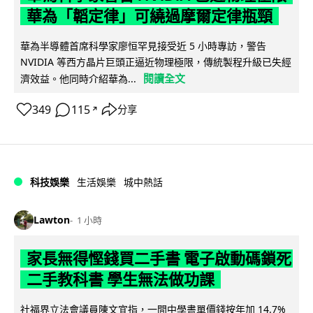
華為「韜定律」可繞過摩爾定律瓶頸
華為半導體首席科學家廖恒罕見接受近 5 小時專訪，警告
NVIDIA 等西方晶片巨頭正逼近物理極限，傳統製程升級已失經
閱讀全文
濟效益。他同時介紹華為...
349
115
分享
↗
科技娛樂
生活娛樂
城中熱話
Lawton
1 小時
家長無得慳錢買二手書 電子啟動碼鎖死
二手教科書 學生無法做功課
社福界立法會議員陳文宜指，一間中學書單價錢按年加 14.7%