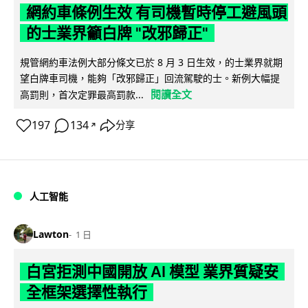
網約車條例生效 有司機暫時停工避風頭
的士業界籲白牌 "改邪歸正"
規管網約車法例大部分條文已於 8 月 3 日生效，的士業界就期
望白牌車司機，能夠「改邪歸正」回流駕駛的士。新例大幅提
閱讀全文
高罰則，首次定罪最高罰款...
197
134
分享
↗
人工智能
Lawton
1 日
白宮拒測中國開放 AI 模型 業界質疑安
全框架選擇性執行