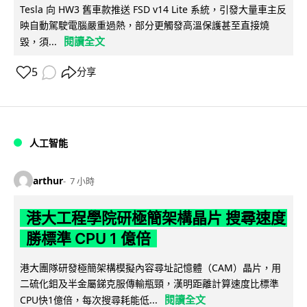
Tesla 向 HW3 舊車款推送 FSD v14 Lite 系統，引發大量車主反
映自動駕駛電腦嚴重過熱，部分更觸發高溫保護甚至直接燒
閱讀全文
毀，須...
5
分享
人工智能
arthur
7 小時
港大工程學院研極簡架構晶片 搜尋速度
勝標準 CPU 1 億倍
港大團隊研發極簡架構模擬內容尋址記憶體（CAM）晶片，用
二硫化鉬及半金屬銻克服傳輸瓶頸，漢明距離計算速度比標準
閱讀全文
CPU快1億倍，每次搜尋耗能低...