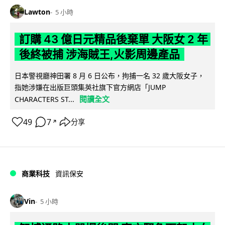
Lawton
5 小時
訂購 43 億日元精品後棄單 大阪女 2 年
後終被捕 涉海賊王,火影周邊產品
日本警視廳神田署 8 月 6 日公布，拘捕一名 32 歲大阪女子，
指她涉嫌在出版巨頭集英社旗下官方網店「JUMP
閱讀全文
CHARACTERS ST...
49
7
分享
↗
商業科技
資訊保安
Vin
5 小時