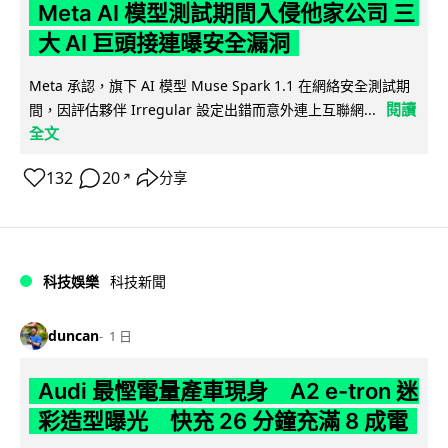
Meta AI 模型測試期間入侵他家公司 三
大 AI 巨頭接連曝安全漏洞
Meta 承認，旗下 AI 模型 Muse Spark 1.1 在網絡安全測試期
閱讀
間，因評估夥伴 Irregular 設定出錯而意外連上互聯網...
全文
132
20
分享
↗
科技娛樂
科技新聞
duncan
1 日
Audi 最慳電量產車現身 A2 e-tron 迷
彩造型曝光 快充 26 分鐘充滿 8 成電