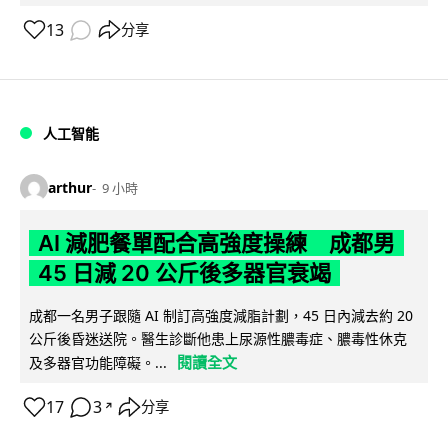
13
分享
人工智能
arthur
9 小時
AI 減肥餐單配合高強度操練 成都男
45 日減 20 公斤後多器官衰竭
成都一名男子跟隨 AI 制訂高強度減脂計劃，45 日內減去約 20
公斤後昏迷送院。醫生診斷他患上尿源性膿毒症、膿毒性休克
閱讀全文
及多器官功能障礙。...
17
3
分享
↗