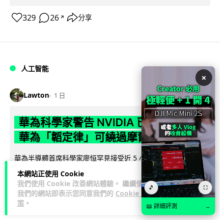
329
26
分享
↗
人工智能
×
Lawton
1 日
華為科學家警告 NVIDIA 已近物理極限
華為「韜定律」可繞過摩爾定律瓶頸
華為半導體首席科學家廖恒罕見接受近 5 小時專訪，警告
NVIDIA 等西方晶片巨頭正逼近物理極限，傳統製程升級已失經
本網站正使用 Cookie
閱讀全文
濟效益。他同時介紹華為...
我們使用 Cookie 改善網站體驗。 繼續使用
🎵
⛶
我們的網站即表示您同意我們的
Cookie 政
1,544
591
分享
策
。
↗
📖 詳細評測
→