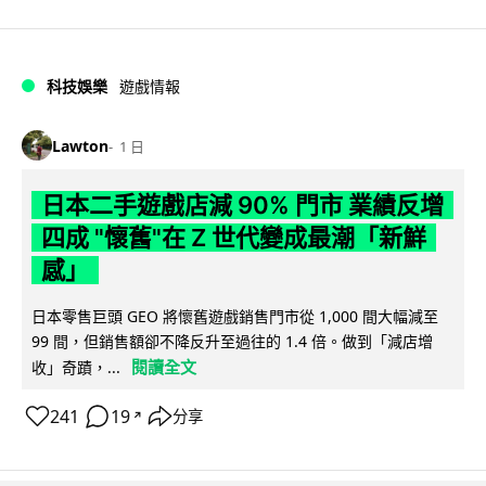
科技娛樂
遊戲情報
Lawton
1 日
日本二手遊戲店減 90% 門市 業績反增
四成 "懷舊"在 Z 世代變成最潮「新鮮
感」
日本零售巨頭 GEO 將懷舊遊戲銷售門市從 1,000 間大幅減至
99 間，但銷售額卻不降反升至過往的 1.4 倍。做到「減店增
閱讀全文
收」奇蹟，...
241
19
分享
↗