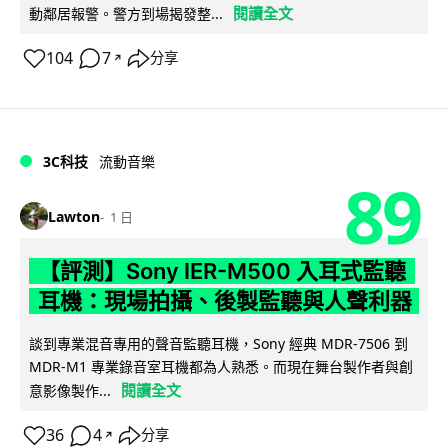
閱讀全文
動鄰居報警。警方到場揭發整...
104
7
分享
↗
3C科技
流動音樂
89
Lawton
1 日
【評測】Sony IER-M500 入耳式監聽
耳機：現場拍攝、後製監聽與人聲利器
談到專業混音專用的聲音監聽耳機，Sony 經典 MDR-7506 到
MDR-M1 專業錄音室耳機都為人熟悉。而現在舞台製作者與創
閱讀全文
意影像製作...
36
4
分享
↗