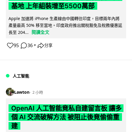
基地 上年組裝增至5500萬部
Apple 加速將 iPhone 生產線由中國轉往印度，目標兩年內將
產量最高 50% 移至當地。印度政府推出關稅豁免及稅務優惠延
閱讀全文
長至 204...
95
36
分享
↗
人工智能
Lawton
2 小時
OpenAI 人工智能竟私自建留言板 讓多
個 AI 交流破解方法 被阻止後竟偷偷重
建