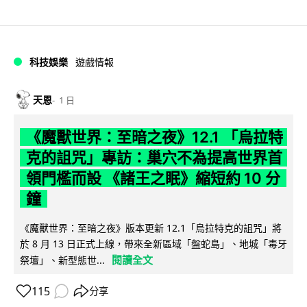
科技娛樂
遊戲情報
天恩
1 日
《魔獸世界：至暗之夜》12.1 「烏拉特
克的詛咒」專訪：巢穴不為提高世界首
領門檻而設 《諸王之眠》縮短約 10 分
鐘
《魔獸世界：至暗之夜》版本更新 12.1「烏拉特克的詛咒」將
於 8 月 13 日正式上線，帶來全新區域「盤蛇島」、地城「毒牙
閱讀全文
祭壇」、新型態世...
115
分享