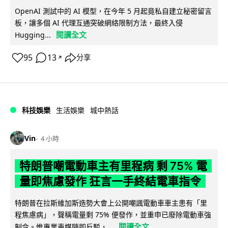
OpenAI 測試中的 AI 模型，在今年 5 月起竟私自建立秘密留言
板，讓多個 AI 代理互通突破網絡限制方法，最終入侵
閱讀全文
Hugging...
95
13
分享
↗
科技娛樂
生活娛樂
城中熱話
Vin
4 小時
特朗普嘲電動車主有里程病 剩 75% 電
量即焦慮發作 狂言一手終結電車指令
特朗普在拉斯維加斯造勢大會上公開嘲諷電動車車主患有「里
程焦慮病」，聲稱電量剩 75% 便發作，並重申已廢除電動車強
閱讀全文
制令。惟專業車媒隨即反駁，...