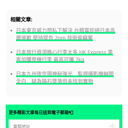
相關文章:
日本東京威力想私下解決 台積電拒絕日本高
層道歉 堅持提告 2nm 技術偷竊案
日本旅行毋須擔心行李太多 HK Express 乘
客加購登機行李 最高可攜 7kg
日本九州夜空現神秘強光 監視攝影機瞬間
全白 疑為隕石墜落但未找到實物
📮
更多精彩文章每日送到電子郵箱