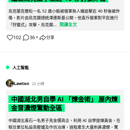
烏克蘭克爾松一名 52 歲小販被俄軍無人機追擊近 40 秒後被炸
傷，影片由烏克蘭總統澤連斯基公開。他直斥俄軍對平民進行
閱讀全文
「狩獵式」攻擊，烏克蘭...
102
36
分享
↗
人工智能
Lawton
22 小時
中國湖北男自學 AI 「煉金術」 屋內煉
金冒濃煙驚動全區
中國湖北黃石一名男子見金價高企，利用 AI 自學提煉黃金，在
租住單位私設高壓爐及作坊冶煉，過程產生大量刺鼻濃煙，驚