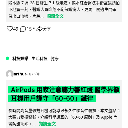
熊本縣 7 月 28 日發生 7.1 級地震，熊本綜合醫院手術室鏡頭拍
下地震一刻，醫護人員臨危不亂保護病人，更馬上開逃生門確
閱讀全文
保出口流通。片段...
49
15
分享
↗
科技娛樂
生活科技
健康
arthur
8 小時
AirPods 用家注意聽力響紅燈 醫學界籲
耳機用戶謹守「60-60」鐵律
長時間高音量佩戴耳機可能導致永久性噪音性聽損。本文盤點 4
大聽力受損警號，介紹科學護耳的「60-60 原則」及 Apple 內
閱讀全文
置防護功能，...