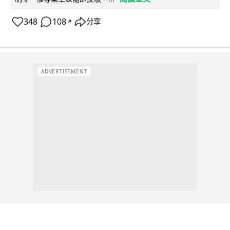
348
108
分享
↗
ADVERTISEMENT