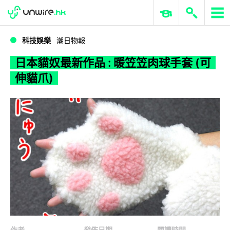
WWDC 2026
GenAI 與雲端科技專區
ERP 與商業 AI
日本貓奴最新作品 : 暖笠笠肉球手套 (可伸貓爪)
科技娛樂
潮日物報
日本貓奴最新作品 : 暖笠笠肉球手套 (可
伸貓爪)
作者
發佈日期
閱讀時間