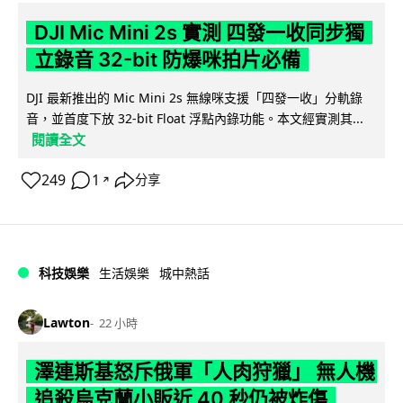
DJI Mic Mini 2s 實測 四發一收同步獨
立錄音 32-bit 防爆咪拍片必備
DJI 最新推出的 Mic Mini 2s 無線咪支援「四發一收」分軌錄
音，並首度下放 32-bit Float 浮點內錄功能。本文經實測其...
閱讀全文
249
1
分享
↗
科技娛樂
生活娛樂
城中熱話
Lawton
22 小時
澤連斯基怒斥俄軍「人肉狩獵」 無人機
追殺烏克蘭小販近 40 秒仍被炸傷