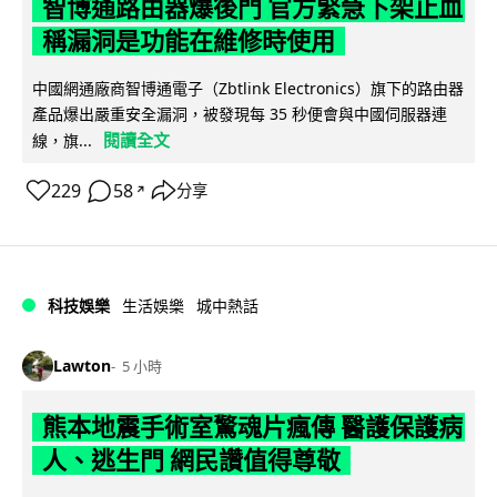
智博通路由器爆後門 官方緊急下架止血
稱漏洞是功能在維修時使用
中國網通廠商智博通電子（Zbtlink Electronics）旗下的路由器
產品爆出嚴重安全漏洞，被發現每 35 秒便會與中國伺服器連
閱讀全文
線，旗...
229
58
分享
↗
科技娛樂
生活娛樂
城中熱話
Lawton
5 小時
熊本地震手術室驚魂片瘋傳 醫護保護病
人、逃生門 網民讚值得尊敬