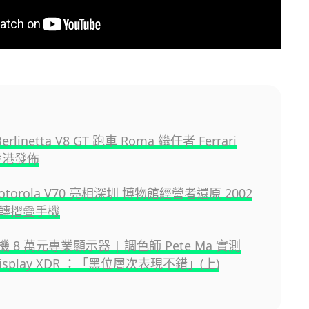
erlinetta V8 GT 跑車 Roma 繼任者 Ferrari
 香港發佈
otorola V70 亮相深圳 博物館經營者還原 2002
轉摺疊手機
挑機 8 萬元專業顯示器 | 調色師 Pete Ma 實測
 Display XDR ：「黑位層次表現不錯」(上)