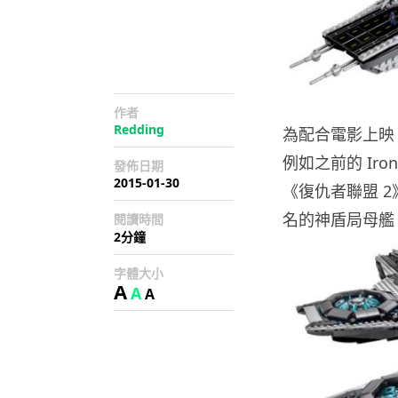
作者
Redding
為配合電影上映
例如之前的 Ir
發佈日期
2015-01-30
《復仇者聯盟 
名的神盾局母艦（The
閱讀時間
2分鐘
字體大小
A
A
A