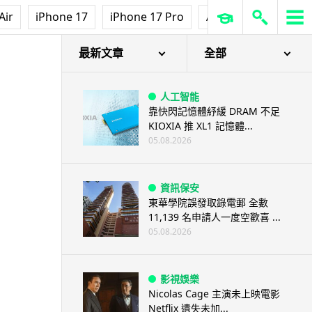
Air
iPhone 17
iPhone 17 Pro
AirPods Pro 3
Ap
最新文章
全部
人工智能
靠快閃記憶體紓緩 DRAM 不足
KIOXIA 推 XL1 記憶體...
05.08.2026
資訊保安
東華學院誤發取錄電郵 全數
11,139 名申請人一度空歡喜 ...
05.08.2026
影視娛樂
Nicolas Cage 主演未上映電影
Netflix 遺失未加...