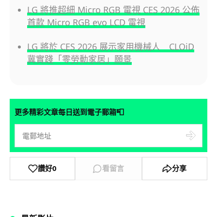
LG 將推超細 Micro RGB 電視 CES 2026 公佈
首款 Micro RGB evo LCD 電視
LG 將於 CES 2026 展示家用機械人 CLOiD
冀實踐「零勞動家居」願景
📮
更多精彩文章每日送到電子郵箱
讚好
0
看留言
分享