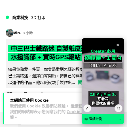
商業科技
3D 打印
Vin
8 小時
×
中三巴士鐵路迷 自製紙皮遙控巴士 門,
水撥識郁 + 實時GPS報站
如果你熱愛一件事，你會熱愛到怎樣的程度？一位就讀中三的
巴士鐵路迷，選擇由零開始，把自己的興趣一步步變成真正可
閱讀全文
以運作的作品。他以紙皮親手製作出...
337
17
分享
↗
本網站正使用 Cookie
我們使用 Cookie 改善網站體驗。 繼續使用
🎵
⛶
我們的網站即表示您同意我們的
Cookie 政
策
。
📖 詳細評測
→
ADVERTISEMENT