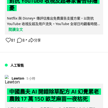
對抗 YouTube 收視反超專家警告存隱
憂
Netflix 與 Disney+ 傳評估推出免費廣告支援方案，以對抗
YouTube 收視反超及用戶流失。YouTube 全球日均觀看時間...
閱讀全文
81
8
分享
↗
人工智能
Lawton
5 小時
中國農夫 AI 開錯除草配方 AI 幻覺累老
農蝕 17 萬 150 畝芝麻苗一夜枯死