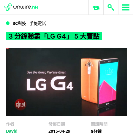
WWDC 2026
GenAI 與雲端科技專區
ERP 與商業 AI
3 分鐘睇盡「LG G4」 5 大賣點
3C科技
手提電話
3 分鐘睇盡「LG G4」 5 大賣點
作者
發佈日期
閱讀時間
David
2015-04-29
5分鐘