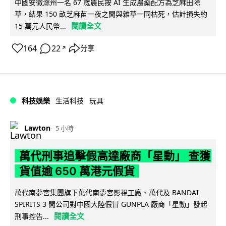
中國安徽滁州一名 67 歲農民按 AI 生成農藥配方為芝麻田除
草，結果 150 畝芝麻苗一夜之間與雜草一同枯死，估計損失約
閱讀全文
15 萬元人民幣...
164
22
分享
↗
科技娛樂
生活科技
玩具
Lawton
5 小時
萬代刑事追擊假高達廠商「星動」 查獲
貨值逾 650 萬港元假貨
萬代南夢宮集團旗下萬代南夢宮影視工廠、萬代及 BANDAI
SPIRITS 3 間公司對中國大陸假冒 GUNPLA 廠商「星動」發起
閱讀全文
刑事控告...