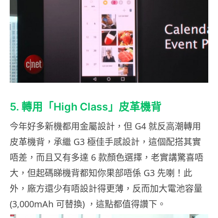
5. 轉用「High Class」皮革機背
今年好多新機都用金屬設計，但 G4 就反高潮轉用
皮革機背，承繼 G3 極佳手感設計，這個配搭其實
唔差，而且又有多達 6 款顏色選擇，老實講驚喜唔
大，但起碼睇機背都知你果部唔係 G3 先喇！此
外，廠方還少有唔設計得更薄，反而加大電池容量
(3,000mAh 可替換) ，這點都值得讚下。