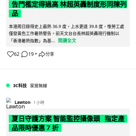
告門檻定得過高 林超英轟制度形同陳列
品
本港周日錄得史上最熱 36.9 度，上水更達 39.8 度，惟勞工處
僅發黃色工作暑熱警告。前天文台台長林超英轟現行機制以
閱讀全文
「香港暑熱指數」為基...
62
19
分享
↗
3C科技
家居無線
Lawton
1 小時
夏日守護方案 智能監控攝像頭 指定產
品限時優惠 7 折