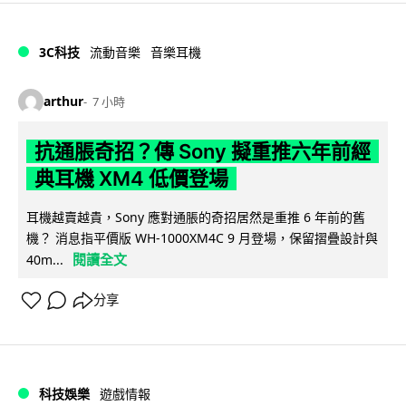
3C科技
流動音樂
音樂耳機
arthur
7 小時
抗通脹奇招？傳 Sony 擬重推六年前經
典耳機 XM4 低價登場
耳機越賣越貴，Sony 應對通脹的奇招居然是重推 6 年前的舊
機？ 消息指平價版 WH-1000XM4C 9 月登場，保留摺疊設計與
閱讀全文
40m...
分享
科技娛樂
遊戲情報