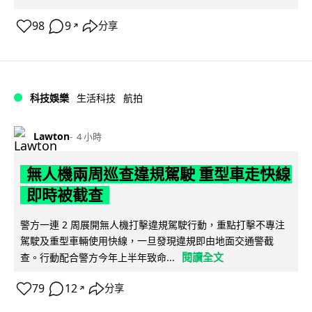
98
9
分享
↗
科技娛樂
生活科技
航拍
Lawton
4 小時
無人機兩周巡查違規駕駛 重型車走快線
即時被截查
警方一連 2 周展開無人機打擊違規駕駛行動，重點打擊不專注
駕駛及重型車輛使用快線，一旦發現違規即由地面交通警截
閱讀全文
查。行動配合警方今年上半年致命...
79
12
分享
↗