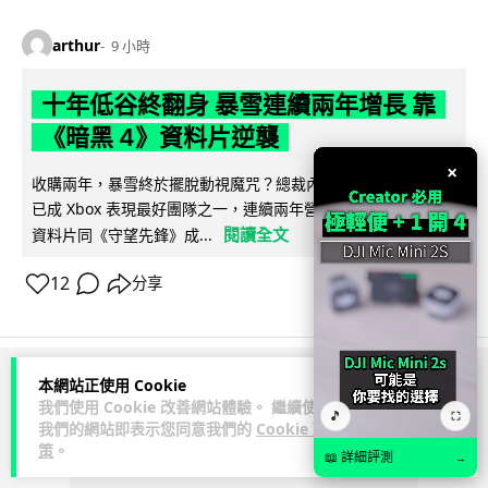
arthur
9 小時
十年低谷終翻身 暴雪連續兩年增長 靠
《暗黑 4》資料片逆襲
×
收購兩年，暴雪終於擺脫動視魔咒？總裁內部電郵流出：暴雪
已成 Xbox 表現最好團隊之一，連續兩年營收增長。《暗黑 4》
閱讀全文
資料片同《守望先鋒》成...
12
分享
本網站正使用 Cookie
ADVERTISEMENT
我們使用 Cookie 改善網站體驗。 繼續使用
🎵
⛶
我們的網站即表示您同意我們的
Cookie 政
策
。
📖 詳細評測
→