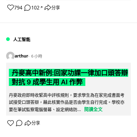
794
102
分享
↗
人工智能
arthur
6 小時
丹麥高中新例:回家功課一律加口頭答辯
對抗 9 成學生用 AI 作弊
丹麥政府即時收緊高中評核規則，要求學生為在家完成書面考
試接受口頭答辯，藉此核實作品是否由學生自行完成。學校亦
閱讀全文
要在筆試監察電腦螢幕、設定網絡防...
分享