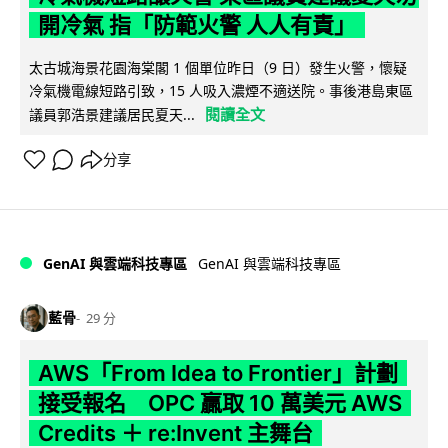
開冷氣 指「防範火警 人人有責」
太古城海景花園海棠閣 1 個單位昨日（9 日）發生火警，懷疑
冷氣機電線短路引致，15 人吸入濃煙不適送院。事後港島東區
閱讀全文
議員郭浩景建議居民夏天...
分享
GenAI 與雲端科技專區
GenAI 與雲端科技專區
藍骨
29 分
AWS「From Idea to Frontier」計劃
接受報名 OPC 贏取 10 萬美元 AWS
Credits ＋ re:Invent 主舞台