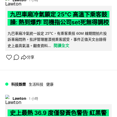
1 小時
九巴車廂冷氣鎖定 25°C 高溫下乘客鼓
譟: 熱到爆炸 司機指公司set死無得調校
九巴車廂冷氣統一設定 25°C，有乘客乘搭 60M 線期間拍片投
訴車廂悶熱，批評管理層漠視乘客感受，事件正值天文台錄得
閱讀全文
史上最高氣溫。翻查資料...
分享
科技娛樂
生活科技
健康
Lawton
1 小時
史上最熱 36.9 度僅發黃色警告 紅黑警