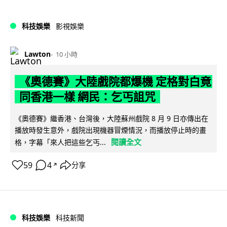
科技娛樂
影視娛樂
Lawton
10 小時
《奧德賽》大陸戲院都爆機 定格對白竟
同香港一樣 網民：乞丐詛咒
《奧德賽》繼香港、台灣後，大陸蘇州戲院 8 月 9 日亦傳出在
播放時發生意外，戲院出現機器冒煙情況，而播放停止時的畫
閱讀全文
格，字幕「來人把這些乞丐...
59
4
分享
↗
科技娛樂
科技新聞