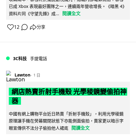
已成 Xbox 表現最好團隊之一，連續兩年營收增長。《暗黑 4》
閱讀全文
資料片同《守望先鋒》成...
12
分享
3C科技
手提電話
Lawton
1 日
網店熱賣折射手機殼 光學稜鏡變偷拍神
器
中國有網上購物平台近日熱賣「折射手機殼」，利用光學稜鏡
原理讓手機在熒幕關閉狀態下亦能側面偷拍，賣家更以暗示字
閱讀全文
眼宣傳供不法分子偷拍他人裙底