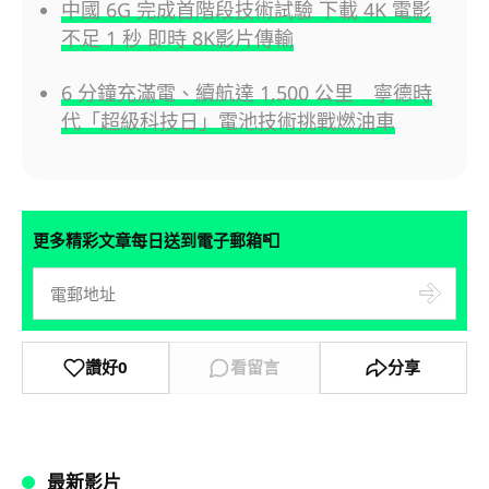
中國 6G 完成首階段技術試驗 下載 4K 電影
不足 1 秒 即時 8K影片傳輸
6 分鐘充滿電、續航達 1,500 公里 寧德時
代「超級科技日」電池技術挑戰燃油車
📮
更多精彩文章每日送到電子郵箱
讚好
0
看留言
分享
最新影片