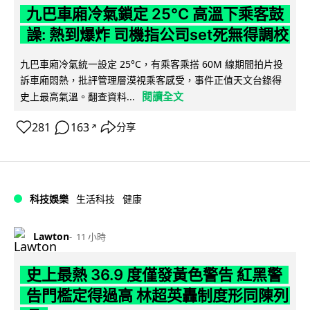
九巴車廂冷氣鎖定 25°C 高溫下乘客鼓
譟: 熱到爆炸 司機指公司set死無得調校
九巴車廂冷氣統一設定 25°C，有乘客乘搭 60M 線期間拍片投
訴車廂悶熱，批評管理層漠視乘客感受，事件正值天文台錄得
閱讀全文
史上最高氣溫。翻查資料...
281
163
分享
↗
科技娛樂
生活科技
健康
Lawton
11 小時
史上最熱 36.9 度僅發黃色警告 紅黑警
告門檻定得過高 林超英轟制度形同陳列