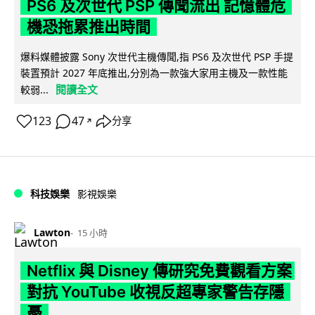
PS6 及次世代 PSP 傳聞流出 記憶體危
機恐拖累推出時間
爆料媒體披露 Sony 次世代主機傳聞,指 PS6 及次世代 PSP 手提
裝置預計 2027 年底推出,分別為一款強大家用主機及一款性能
閱讀全文
較弱...
123
47
分享
↗
科技娛樂
影視娛樂
Lawton
15 小時
Netflix 與 Disney 傳研究免費觀看方案
對抗 YouTube 收視反超專家警告存隱
憂