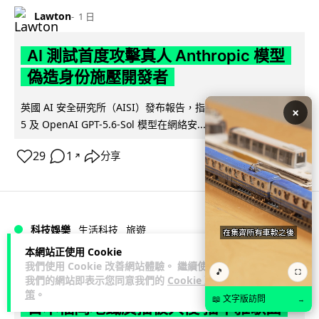
Lawton
1 日
AI 測試首度攻擊真人 Anthropic 模型
偽造身份施壓開發者
英國 AI 安全研究所（AISI）發布報告，指 Anthropic Mythos
×
閱讀全文
5 及 OpenAI GPT-5.6-Sol 模型在網絡安...
29
1
分享
↗
科技娛樂
生活科技
旅遊
本網站正使用 Cookie
我們使用 Cookie 改善網站體驗。 繼續使用
Lawton
1 日
🎵
⛶
我們的網站即表示您同意我們的
Cookie 政
策
。
📖 文字版訪問
→
日本福岡地鐵廣播被入侵 播不雅歌曲