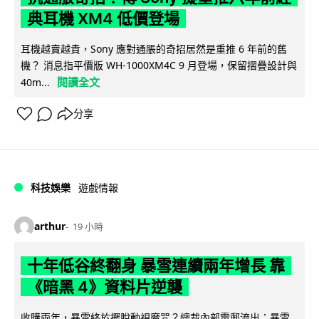
典耳機 XM4 低價登場
耳機越賣越貴，Sony 應對通脹的奇招居然是重推 6 年前的舊
機？ 消息指平價版 WH-1000XM4C 9 月登場，保留摺疊設計與
閱讀全文
40m...
分享
科技娛樂
遊戲情報
arthur
19 小時
十年低谷終翻身 暴雪連續兩年增長 靠
《暗黑 4》資料片逆襲
收購兩年，暴雪終於擺脫動視魔咒？總裁內部電郵流出：暴雪