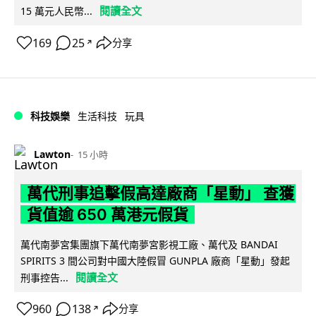
閱讀全文
15 萬元人民幣...
169
25
分享
↗
科技娛樂
生活科技
玩具
Lawton
15 小時
萬代刑事追擊假高達廠商「星動」 查獲
貨值逾 650 萬港元假貨
萬代南夢宮集團旗下萬代南夢宮影視工廠、萬代及 BANDAI
SPIRITS 3 間公司對中國大陸假冒 GUNPLA 廠商「星動」發起
閱讀全文
刑事控告...
960
138
分享
↗