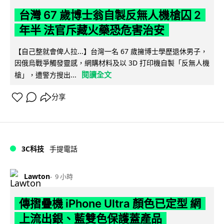
台灣 67 歲博士翁自製反無人機槍囚 2
年半 法官斥藏火藥恐危害治安
【自己整就會俾人拉...】台灣一名 67 歲擁博士學歷退休男子，
因俄烏戰爭觸發靈感，網購材料及以 3D 打印機自製「反無人機
閱讀全文
槍」，遭警方搜出...
分享
3C科技
手提電話
Lawton
9 小時
傳摺疊機 iPhone Ultra 顏色已定型 網
上流出銀、藍雙色保護蓋產品