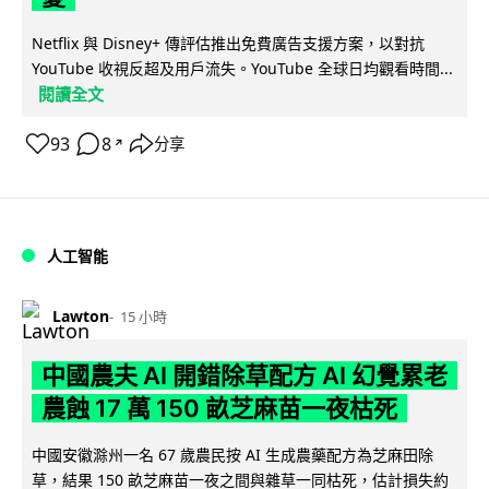
Netflix 與 Disney+ 傳評估推出免費廣告支援方案，以對抗
YouTube 收視反超及用戶流失。YouTube 全球日均觀看時間...
閱讀全文
93
8
分享
↗
人工智能
Lawton
15 小時
中國農夫 AI 開錯除草配方 AI 幻覺累老
農蝕 17 萬 150 畝芝麻苗一夜枯死
中國安徽滁州一名 67 歲農民按 AI 生成農藥配方為芝麻田除
草，結果 150 畝芝麻苗一夜之間與雜草一同枯死，估計損失約