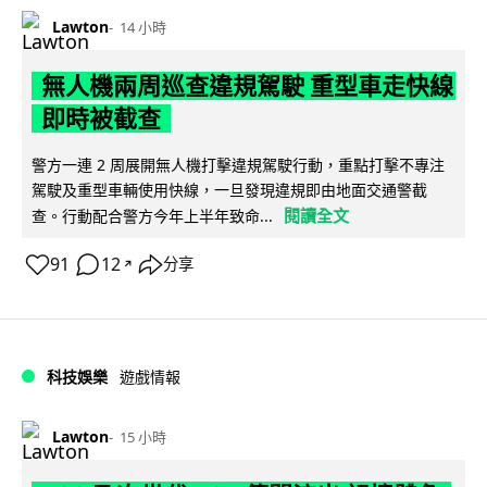
Lawton
14 小時
無人機兩周巡查違規駕駛 重型車走快線
即時被截查
警方一連 2 周展開無人機打擊違規駕駛行動，重點打擊不專注
駕駛及重型車輛使用快線，一旦發現違規即由地面交通警截
閱讀全文
查。行動配合警方今年上半年致命...
91
12
分享
↗
科技娛樂
遊戲情報
Lawton
15 小時