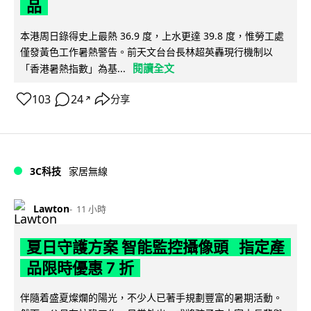
品
本港周日錄得史上最熱 36.9 度，上水更達 39.8 度，惟勞工處
僅發黃色工作暑熱警告。前天文台台長林超英轟現行機制以
閱讀全文
「香港暑熱指數」為基...
103
24
分享
↗
3C科技
家居無線
Lawton
11 小時
夏日守護方案 智能監控攝像頭 指定產
品限時優惠 7 折
伴隨着盛夏燦爛的陽光，不少人已著手規劃豐富的暑期活動。