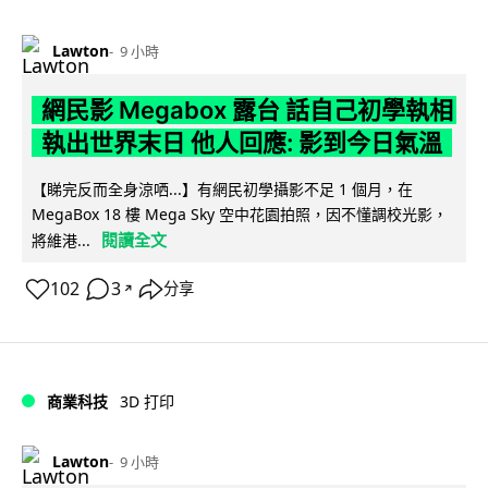
Lawton
9 小時
網民影 Megabox 露台 話自己初學執相
執出世界末日 他人回應: 影到今日氣溫
【睇完反而全身涼哂...】有網民初學攝影不足 1 個月，在
MegaBox 18 樓 Mega Sky 空中花園拍照，因不懂調校光影，
閱讀全文
將維港...
102
3
分享
↗
商業科技
3D 打印
Lawton
9 小時