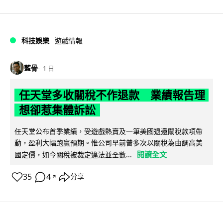
科技娛樂
遊戲情報
藍骨
1 日
任天堂多收關稅不作退款 業績報告理
想卻惹集體訴訟
任天堂公布首季業績，受遊戲熱賣及一筆美國退還關稅款項帶
動，盈利大幅跑贏預期。惟公司早前曾多次以關稅為由調高美
閱讀全文
國定價，如今關稅被裁定違法並全數...
35
4
分享
↗