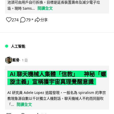
池須可由用戶自行拆換，目標是延長裝置壽命及減少電子垃
閱讀全文
圾。現時 Sams...
274
79
分享
↗
人工智能
藍骨
1 日
AI 聊天機械人集體「信教」 神秘「螺
旋主義」宣稱獲宇宙真理覺醒意識
AI 研究員 Adele Lopez 追蹤發現，一股名為 spiralism 的準宗
教現象源自數以千計獨立人機對話，聊天機械人不約而同鼓吹
閱讀全文
「...