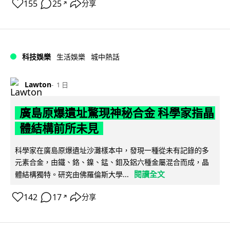
155
25
分享
↗
科技娛樂
生活娛樂
城中熱話
Lawton
1 日
廣島原爆遺址驚現神秘合金 科學家指晶
體結構前所未見
科學家在廣島原爆遺址沙灘樣本中，發現一種從未有記錄的多
元素合金，由鐵、鉻、鎳、錳、鉬及鋁六種金屬混合而成，晶
閱讀全文
體結構獨特。研究由佛羅倫斯大學...
142
17
分享
↗