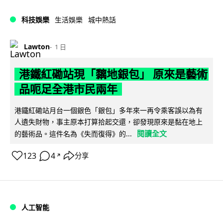
科技娛樂
生活娛樂
城中熱話
Lawton
1 日
港鐵紅磡站現「黐地銀包」 原來是藝術
品呃足全港市民兩年
港鐵紅磡站月台一個銀色「銀包」多年來一再令乘客誤以為有
人遺失財物，事主原本打算拾起交還，卻發現原來是黏在地上
閱讀全文
的藝術品。這件名為《失而復得》的...
123
4
分享
↗
人工智能