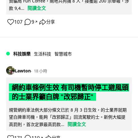
資騙局 Fun Coffee，兩地共拘捕 8 人，接獲逾 200 宗舉報，涉
閱讀全文
款 9,4...
107
9
分享
↗
科技娛樂
生活科技
智慧城市
Lawton
18 小時
網約車條例生效 有司機暫時停工避風頭
的士業界籲白牌 "改邪歸正"
規管網約車法例大部分條文已於 8 月 3 日生效，的士業界就期
望白牌車司機，能夠「改邪歸正」回流駕駛的士。新例大幅提
閱讀全文
高罰則，首次定罪最高罰款...
↗