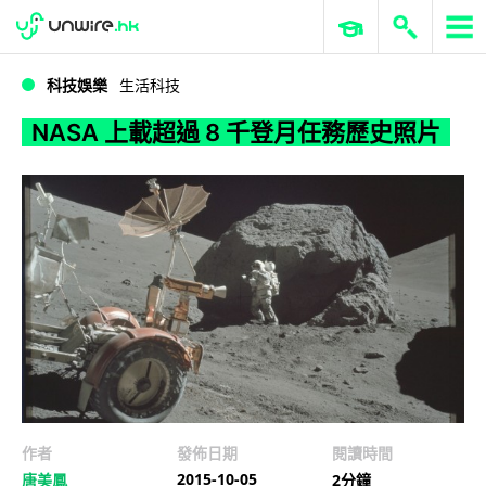
WWDC 2026
GenAI 與雲端科技專區
ERP 與商業 AI
NASA 上載超過 8 千登月任務歷史照片
科技娛樂
生活科技
NASA 上載超過 8 千登月任務歷史照片
作者
發佈日期
閱讀時間
2015-10-05
唐美鳳
2分鐘