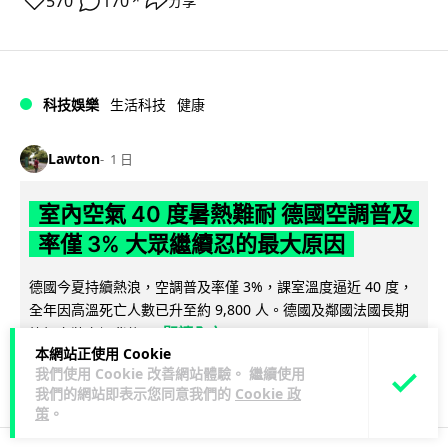
570
170
分享
↗
科技娛樂
生活科技
健康
Lawton
1 日
室內空氣 40 度暑熱難耐 德國空調普及
率僅 3% 大眾繼續忍的最大原因
德國今夏持續熱浪，空調普及率僅 3%，課室溫度逼近 40 度，
全年因高溫死亡人數已升至約 9,800 人。德國及鄰國法國長期
閱讀全文
抗拒安裝空調背後...
本網站正使用 Cookie
我們使用 Cookie 改善網站體驗。 繼續使用
136
22
分享
↗
我們的網站即表示您同意我們的
Cookie 政
策
。