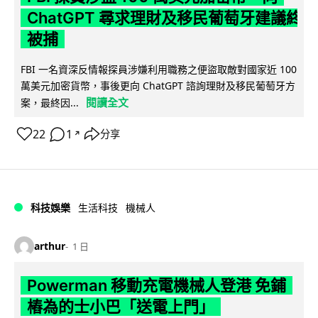
ChatGPT 尋求理財及移民葡萄牙建議終
被捕
FBI 一名資深反情報探員涉嫌利用職務之便盜取敵對國家近 100
萬美元加密貨幣，事後更向 ChatGPT 諮詢理財及移民葡萄牙方
閱讀全文
案，最終因...
22
1
分享
↗
科技娛樂
生活科技
機械人
arthur
1 日
Powerman 移動充電機械人登港 免鋪
樁為的士小巴「送電上門」