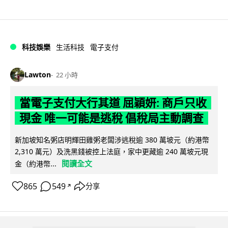
科技娛樂
生活科技
電子支付
Lawton
22 小時
當電子支付大行其道 屈穎妍: 商戶只收
現金 唯一可能是逃稅 倡稅局主動調查
新加坡知名粥店明輝田雞粥老闆涉逃稅逾 380 萬坡元（約港幣
2,310 萬元）及洗黑錢被控上法庭，家中更藏逾 240 萬坡元現
閱讀全文
金（約港幣...
865
549
分享
↗