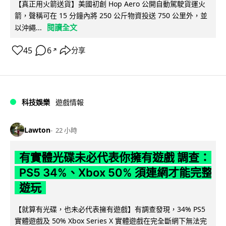
【真正用火箭送貨】美國初創 Hop Aero 公開自動駕駛貨運火
箭，聲稱可在 15 分鐘內將 250 公斤物資投送 750 公里外，並
閱讀全文
以沖繩...
45
6
分享
↗
科技娛樂
遊戲情報
Lawton
22 小時
有實體光碟未必代表你擁有遊戲 調查：
PS5 34%、Xbox 50% 須連網才能完整
遊玩
【就算有光碟，也未必代表擁有遊戲】有調查發現，34% PS5
實體遊戲及 50% Xbox Series X 實體遊戲在完全斷網下無法完