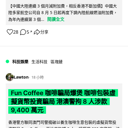
【中國大陸連續 3 個月減附加費，相反香港不斷加價】中國大
陸多家航空公司自 8 月 5 日起再度下調內陸航線燃油附加費，
閱讀全文
為年內連續第 3 個...
28
5
分享
↗
科技娛樂
生活科技
區塊鏈
Lawton
18 小時
Fun Coffee 咖啡騙局爆煲 咖啡包裝虛
擬貨幣投資騙局 港澳警拘 8 人涉款
9,400 萬元
香港警方聯同澳門司警搗破以養生咖啡生意包裝的虛擬貨幣投