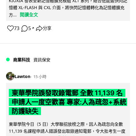
KIOXIA 發表全新記憶體擴充模組 XL1 系列，結合低延遲快閃記
憶體 XL-FLASH 與 CXL 介面，將快閃記憶體轉化為記憶體擴充
閱讀全文
方...
73
5
分享
↗
商業科技
資訊保安
Lawton
15 小時
東華學院誤發取錄電郵 全數 11,139 名
申請人一度空歡喜 專家:人為疏忽+系統
防護缺失
東華學院今日（5 日）大學聯招放榜之際，因人為疏忽向全數
11,139 名課程申請人錯誤發出取錄通知電郵，令大批考生一度