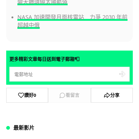
變天體環繞太陽軌道
NASA 加速開發月面核電站 力爭 2030 年前
超越中俄
📮
更多精彩文章每日送到電子郵箱
讚好
0
看留言
分享
最新影片