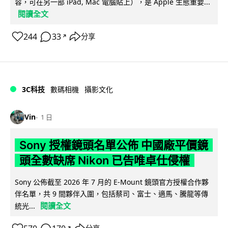
容，可在另一部 iPad, Mac 電腦貼上），是 Apple 生態重要...
閱讀全文
244
33
分享
↗
3C科技
數碼相機
攝影文化
Vin
1 日
Sony 授權鏡頭名單公佈 中國廠平價鏡
頭全數缺席 Nikon 已告唯卓仕侵權
Sony 公佈截至 2026 年 7 月的 E-Mount 鏡頭官方授權合作夥
伴名單，共 9 間夥伴入圍，包括蔡司、富士、適馬、騰龍等傳
閱讀全文
統光...