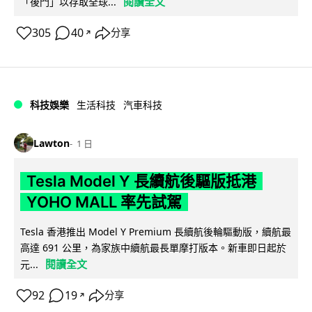
閱讀全文
「後門」以存取全球...
305
40
分享
↗
科技娛樂
生活科技
汽車科技
Lawton
1 日
Tesla Model Y 長續航後驅版抵港
YOHO MALL 率先試駕
Tesla 香港推出 Model Y Premium 長續航後輪驅動版，續航最
高達 691 公里，為家族中續航最長單摩打版本。新車即日起於
閱讀全文
元...
92
19
分享
↗