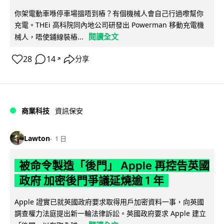
你架電動車喺停車場搵唔到樁？有個機械人會自己行過嚟幫你
充電。THEi 高科院同內地公司研發出 Powerman 移動充電機
閱讀全文
械人，唔使鋪線裝樁...
28
14
分享
↗
商業科技
資訊保安
Lawton
1 日
被命令製造「後門」 Apple 再控告英國
政府 加密後門爭議延燒逾 1 年
Apple 證實已就英國政府要求取得用戶加密資料一事，向英國
調查權力法庭提出新一輪法律訴訟。英國政府要求 Apple 建立