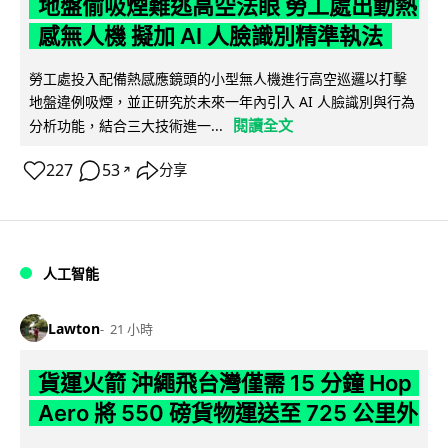
地盤偷吸煙難逃高空法眼 勞工處出動熱
感無人機 擬加 AI 人臉識別精準執法
勞工處投入配備熱感應鏡頭的小型無人機進行高空巡邏以打擊
地盤違例吸煙，並正研究於未來一年內引入 AI 人臉識別與行為
閱讀全文
分析功能，結合三大技術進一...
227
53
分享
↗
人工智能
Lawton
21 小時
貨運火箭 沖繩飛台灣僅需 15 分鐘 Hop
Aero 將 550 磅貨物運送至 725 公里外