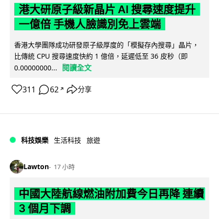
港大研原子級新晶片 AI 搜尋速度提升
一億倍 手機人臉識別免上雲端
香港大學團隊成功研發原子級厚度的「模擬存內搜尋」晶片，
比傳統 CPU 搜尋速度快約 1 億倍，延遲低至 36 皮秒（即
閱讀全文
0.00000000...
311
62
分享
↗
科技娛樂
生活科技
旅遊
Lawton
17 小時
中國大陸航線燃油附加費今日再降 連續
3 個月下調