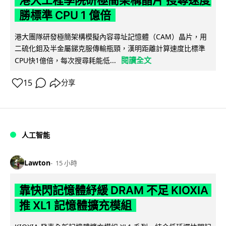
港大工程學院研極簡架構晶片 搜尋速度
勝標準 CPU 1 億倍
港大團隊研發極簡架構模擬內容尋址記憶體（CAM）晶片，用
二硫化鉬及半金屬銻克服傳輸瓶頸，漢明距離計算速度比標準
閱讀全文
CPU快1億倍，每次搜尋耗能低...
15
分享
人工智能
Lawton
15 小時
靠快閃記憶體紓緩 DRAM 不足 KIOXIA
推 XL1 記憶體擴充模組