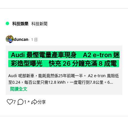
科技娛樂
科技新聞
duncan
1 日
Audi 最慳電量產車現身 A2 e-tron 迷
彩造型曝光 快充 26 分鐘充滿 8 成電
Audi 呢部新車，能耗竟然係25年前嘅一半。 A2 e-tron 風阻低
至0.24，每百公里只需12.8 kWh，一度電行到7.8公里。6...
閱讀全文
7
1
分享
↗