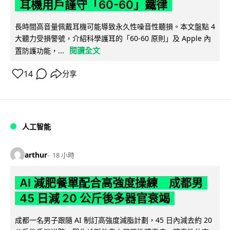
耳機用戶謹守「60-60」鐵律
長時間高音量佩戴耳機可能導致永久性噪音性聽損。本文盤點 4
大聽力受損警號，介紹科學護耳的「60-60 原則」及 Apple 內
閱讀全文
置防護功能，...
14
分享
人工智能
arthur
18 小時
AI 減肥餐單配合高強度操練 成都男
45 日減 20 公斤後多器官衰竭
成都一名男子跟隨 AI 制訂高強度減脂計劃，45 日內減去約 20