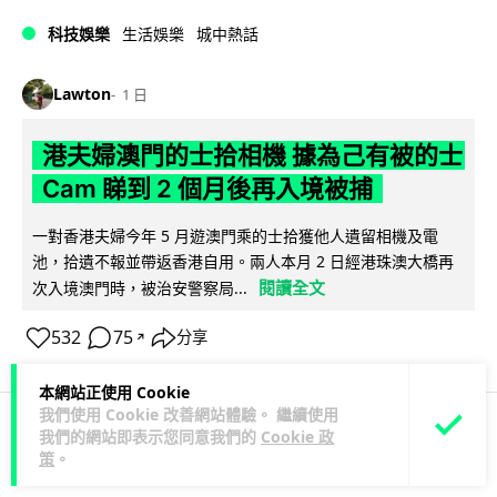
科技娛樂
生活娛樂
城中熱話
Lawton
1 日
港夫婦澳門的士拾相機 據為己有被的士
Cam 睇到 2 個月後再入境被捕
一對香港夫婦今年 5 月遊澳門乘的士拾獲他人遺留相機及電
池，拾遺不報並帶返香港自用。兩人本月 2 日經港珠澳大橋再
閱讀全文
次入境澳門時，被治安警察局...
532
75
分享
↗
本網站正使用 Cookie
我們使用 Cookie 改善網站體驗。 繼續使用
我們的網站即表示您同意我們的
Cookie 政
3C科技
家居無線
策
。