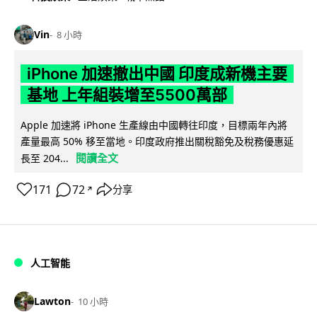
Vin
8 小時
iPhone 加速撤出中國 印度成新機主要
基地 上年組裝增至5500萬部
Apple 加速將 iPhone 生產線由中國轉往印度，目標兩年內將
產量最高 50% 移至當地。印度政府推出關稅豁免及稅務優惠延
閱讀全文
長至 204...
171
72
分享
↗
人工智能
Lawton
10 小時