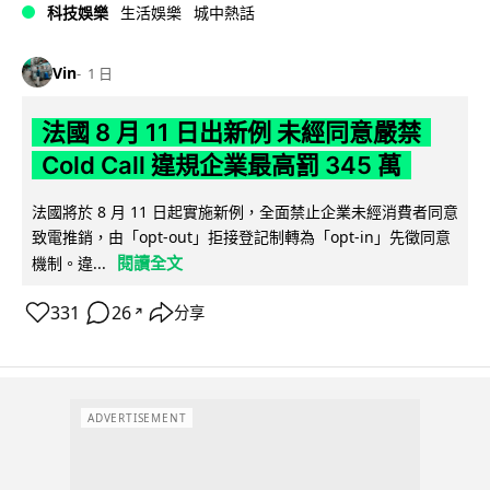
科技娛樂
生活娛樂
城中熱話
Vin
1 日
法國 8 月 11 日出新例 未經同意嚴禁
Cold Call 違規企業最高罰 345 萬
法國將於 8 月 11 日起實施新例，全面禁止企業未經消費者同意
致電推銷，由「opt-out」拒接登記制轉為「opt-in」先徵同意
閱讀全文
機制。違...
331
26
分享
↗
ADVERTISEMENT