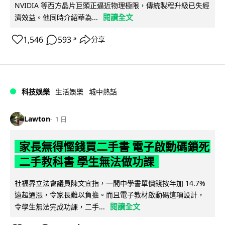
NVIDIA 等西方晶片巨頭正逼近物理極限，傳統製程升級已失經
閱讀全文
濟效益。他同時介紹華為...
1,546
593
分享
↗
科技娛樂
生活娛樂
城中熱話
Lawton
1 日
家長無得慳錢買二手書 電子啟動碼鎖死
二手教科書 學生無法做功課
社福界立法會議員陳文宜指，一間中學書單價錢按年加 14.7%
遠超通漲，令家長難以負擔。而且電子教材啟動碼這項設計，
閱讀全文
令學生無法完成功課，二手...