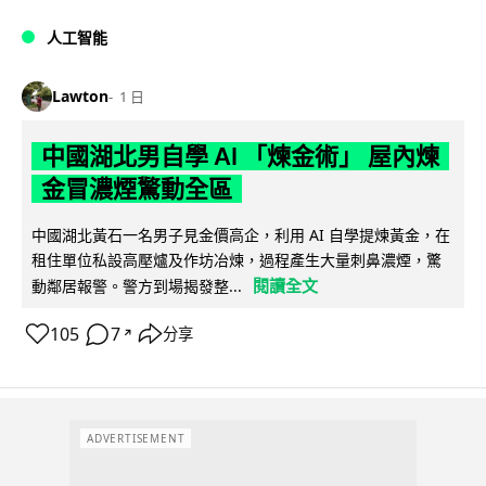
人工智能
Lawton
1 日
中國湖北男自學 AI 「煉金術」 屋內煉
金冒濃煙驚動全區
中國湖北黃石一名男子見金價高企，利用 AI 自學提煉黃金，在
租住單位私設高壓爐及作坊冶煉，過程產生大量刺鼻濃煙，驚
閱讀全文
動鄰居報警。警方到場揭發整...
105
7
分享
↗
ADVERTISEMENT