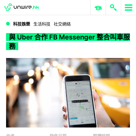
WWDC 2026
GenAI 與雲端科技專區
ERP 與商業 AI
與 Uber 合作 FB Messenger 整合叫車服務
科技娛樂
生活科技
社交網絡
與 Uber 合作 FB Messenger 整合叫車服
務
作者
發佈日期
閱讀時間