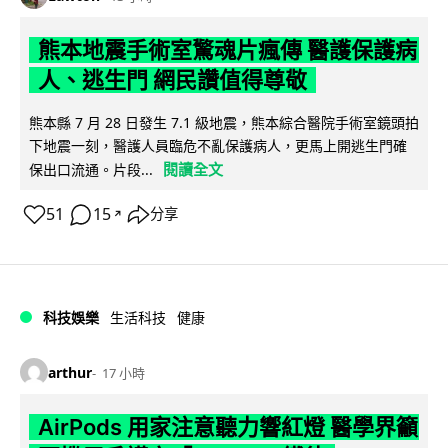
熊本地震手術室驚魂片瘋傳 醫護保護病
人、逃生門 網民讚值得尊敬
熊本縣 7 月 28 日發生 7.1 級地震，熊本綜合醫院手術室鏡頭拍
下地震一刻，醫護人員臨危不亂保護病人，更馬上開逃生門確
閱讀全文
保出口流通。片段...
51
15
分享
↗
科技娛樂
生活科技
健康
arthur
17 小時
AirPods 用家注意聽力響紅燈 醫學界籲