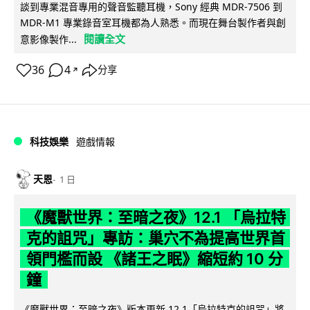
談到專業混音專用的聲音監聽耳機，Sony 經典 MDR-7506 到
MDR-M1 專業錄音室耳機都為人熟悉。而現在舞台製作者與創
閱讀全文
意影像製作...
36
4
分享
↗
科技娛樂
遊戲情報
天恩
1 日
《魔獸世界：至暗之夜》12.1 「烏拉特
克的詛咒」專訪：巢穴不為提高世界首
領門檻而設 《諸王之眠》縮短約 10 分
鐘
《魔獸世界：至暗之夜》版本更新 12.1「烏拉特克的詛咒」將