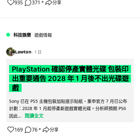
935
371
分享
↗
科技娛樂
遊戲情報
Lawton
1 日
PlayStation 確認停產實體光碟 包裝印
出重要通告 2028 年 1 月後不出光碟遊
戲
Sony 已在 PS5 主機包裝加貼提示貼紙，重申官方 7 月已公布
計劃：2028 年 1 月起停產新遊戲實體光碟。分析師預期 PS6
閱讀全文
因此...
169
76
分享
↗