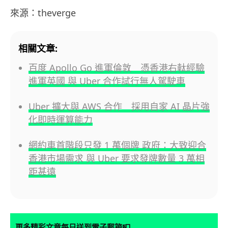
來源：theverge
相關文章:
百度 Apollo Go 進軍倫敦 憑香港右軚經驗
進軍英國 與 Uber 合作試行無人駕駛車
Uber 擴大與 AWS 合作 採用自家 AI 晶片強
化即時運算能力
網約車首階段只發 1 萬個牌 政府：大致迎合
香港市場需求 與 Uber 要求發牌數量 3 萬相
距甚遠
📮
更多精彩文章每日送到電子郵箱