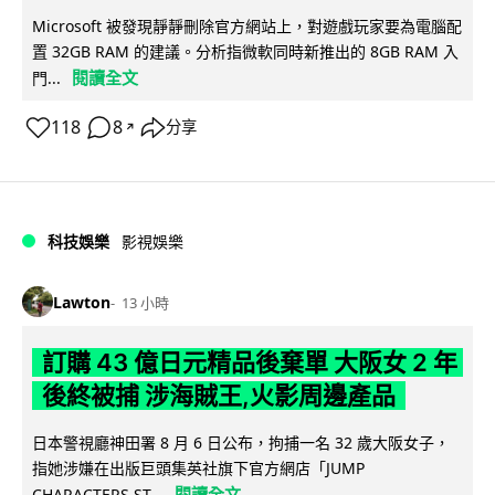
Microsoft 被發現靜靜刪除官方網站上，對遊戲玩家要為電腦配
置 32GB RAM 的建議。分析指微軟同時新推出的 8GB RAM 入
閱讀全文
門...
118
8
分享
↗
科技娛樂
影視娛樂
Lawton
13 小時
訂購 43 億日元精品後棄單 大阪女 2 年
後終被捕 涉海賊王,火影周邊產品
日本警視廳神田署 8 月 6 日公布，拘捕一名 32 歲大阪女子，
指她涉嫌在出版巨頭集英社旗下官方網店「JUMP
閱讀全文
CHARACTERS ST...