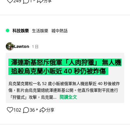
249
1
分享
↗
科技娛樂
生活娛樂
城中熱話
Lawton
1 日
澤連斯基怒斥俄軍「人肉狩獵」 無人機
追殺烏克蘭小販近 40 秒仍被炸傷
烏克蘭克爾松一名 52 歲小販被俄軍無人機追擊近 40 秒後被炸
傷，影片由烏克蘭總統澤連斯基公開。他直斥俄軍對平民進行
閱讀全文
「狩獵式」攻擊，烏克蘭...
102
36
分享
↗