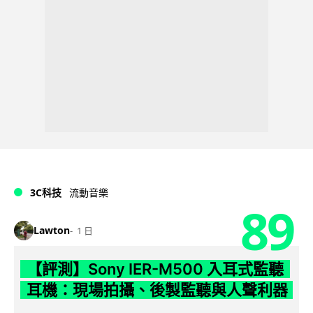
3C科技
流動音樂
89
Lawton
1 日
【評測】Sony IER-M500 入耳式監聽
耳機：現場拍攝、後製監聽與人聲利器