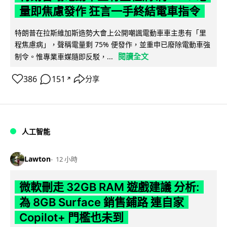
量即焦慮發作 狂言一手終結電車指令
特朗普在拉斯維加斯造勢大會上公開嘲諷電動車車主患有「里
程焦慮病」，聲稱電量剩 75% 便發作，並重申已廢除電動車強
閱讀全文
制令。惟專業車媒隨即反駁，...
386
151
分享
↗
人工智能
Lawton
12 小時
微軟刪走 32GB RAM 遊戲建議 分析:
為 8GB Surface 銷售鋪路 連自家
Copilot+ 門檻也未到