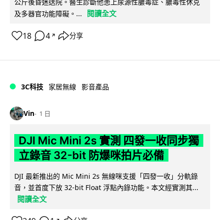
公斤後昏迷送院。醫生診斷他患上尿源性膿毒症、膿毒性休克
閱讀全文
及多器官功能障礙。...
18
4
分享
↗
3C科技
家居無線
影音產品
Vin
1 日
DJI Mic Mini 2s 實測 四發一收同步獨
立錄音 32-bit 防爆咪拍片必備
DJI 最新推出的 Mic Mini 2s 無線咪支援「四發一收」分軌錄
音，並首度下放 32-bit Float 浮點內錄功能。本文經實測其...
閱讀全文