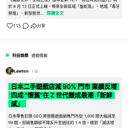
於 8 月 13 日正式上線，帶來全新區域「盤蛇島」、地城「毒牙
閱讀全文
祭壇」、新型態世...
115
分享
科技娛樂
遊戲情報
Lawton
1 日
日本二手遊戲店減 90% 門市 業績反增
四成 "懷舊"在 Z 世代變成最潮「新鮮
感」
日本零售巨頭 GEO 將懷舊遊戲銷售門市從 1,000 間大幅減至
99 間，但銷售額卻不降反升至過往的 1.4 倍。做到「減店增