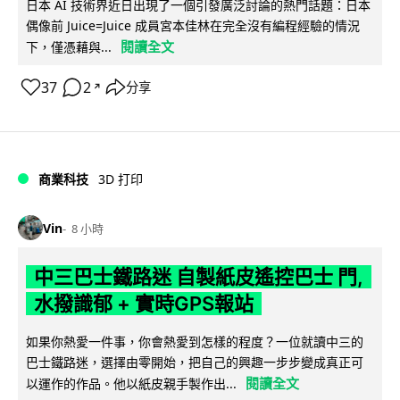
日本 AI 技術界近日出現了一個引發廣泛討論的熱門話題：日本
偶像前 Juice=Juice 成員宮本佳林在完全沒有編程經驗的情況
閱讀全文
下，僅憑藉與...
37
2
分享
↗
商業科技
3D 打印
Vin
8 小時
中三巴士鐵路迷 自製紙皮遙控巴士 門,
水撥識郁 + 實時GPS報站
如果你熱愛一件事，你會熱愛到怎樣的程度？一位就讀中三的
巴士鐵路迷，選擇由零開始，把自己的興趣一步步變成真正可
閱讀全文
以運作的作品。他以紙皮親手製作出...