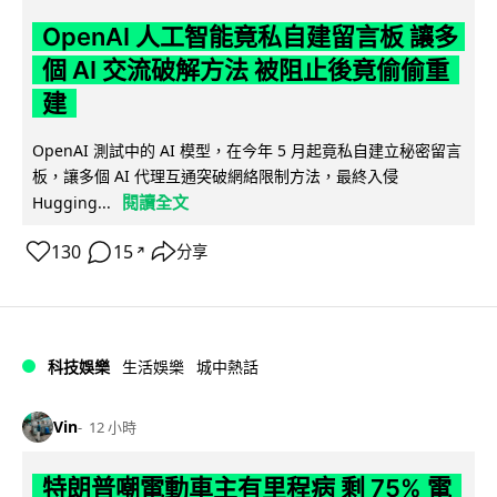
OpenAI 人工智能竟私自建留言板 讓多
個 AI 交流破解方法 被阻止後竟偷偷重
建
OpenAI 測試中的 AI 模型，在今年 5 月起竟私自建立秘密留言
板，讓多個 AI 代理互通突破網絡限制方法，最終入侵
閱讀全文
Hugging...
130
15
分享
↗
科技娛樂
生活娛樂
城中熱話
Vin
12 小時
特朗普嘲電動車主有里程病 剩 75% 電