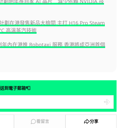
I 計劃明年推自家 AI 晶片 減少依賴 NVIDIA 技
e 計劃在港發售新品大檢閱 主打 H16 Pro Steam
0°C 高溫蒸汽技術
計劃年內在港推 Robotaxi 服務 香港將成亞洲首個
📮
送到電子郵箱
看留言
分享