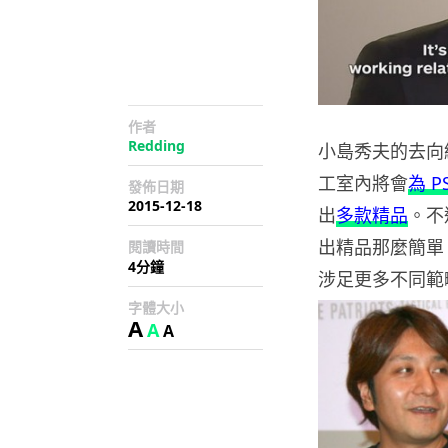
作者
Redding
小島秀夫的去向終於
工室內將會
為 
發佈日期
2015-12-18
出
多款精品
。不
出精品那麼簡單
閱讀時間
4分鐘
涉足更多不同範
字體大小
A
A
A