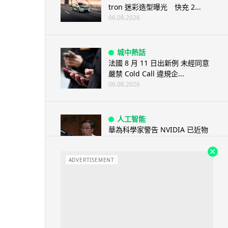
tron 迷彩造型曝光 快充 2...
06.08.2026
城中熱話
法國 8 月 11 日出新例 未經同意
嚴禁 Cold Call 違規企...
06.08.2026
人工智能
華為科學家警告 NVIDIA 已近物
理極限 華為「韜定律」可繞過
摩...
ADVERTISEMENT
06.08.2026
城中熱話
家長無得慳錢買二手書 電子啟動
碼鎖死二手教科書 學生無法做功
課