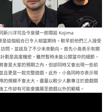
新川洋司及今泉健一郎開設 Kojima
ons，單是這個組合已令人相當期待。較早前他們三人接受
GN 訪問，並談及了不少未來動向。首先小島表示有關
遊戲的計劃是高度機密，雖然暫時未能公開當中的細節，
將會是大家的預期之內，但卻同時又會出現一些前
並且更是一款完整遊戲。此外，小島同時亦表示現
隊的規模不會太大，盡量以較少人數專注於遊戲開
後工作卻有可能會擴展至遊戲以外的範疇。