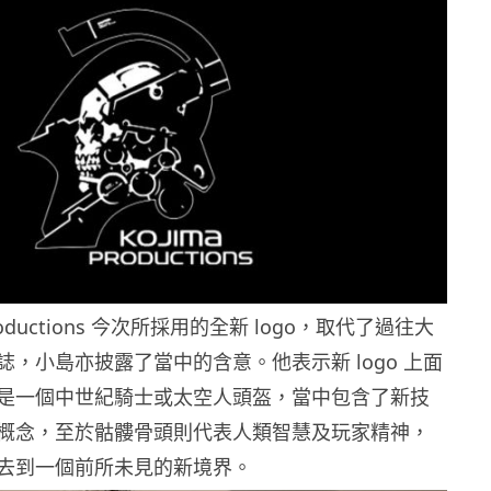
Productions 今次所採用的全新 logo，取代了過往大
，小島亦披露了當中的含意。他表示新 logo 上面
是一個中世紀騎士或太空人頭盔，當中包含了新技
概念，至於骷髏骨頭則代表人類智慧及玩家精神，
去到一個前所未見的新境界。