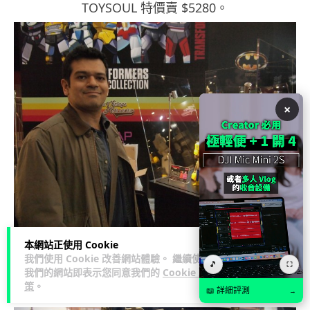
TOYSOUL 特價賣 $5280。
×
本網站正使用 Cookie
▲另一邊 Transformers 人偶系列的設計師 Daniel
我們使用 Cookie 改善網站體驗。 繼續使用
🎵
⛶
Khanna 也專誠來港。他想重現懷舊 style 的設計，
我們的網站即表示您同意我們的
Cookie 政
策
。
不過與原卡通版不同，會作多方面修改。
📖 詳細評測
→