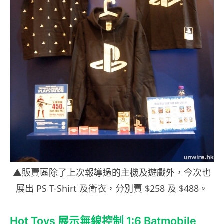
▲販賣區除了上次報導過的主機及遊戲外，今次也
展出 PS T-Shirt 及衛衣，分別賣 $258 及 $488。
Hot Toys 展示無線控制 1:6 Batmobile