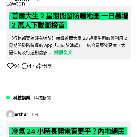
首爾大生 2 星期開發防曬地圖 一日暴增
2 萬人下載衝榜首
【行路都要揀好有遮陰】南韓首爾大學 23 歲學生劉敏俊利用 2
星期開發防曬導航 App「走向陰涼處」，結合建築物高度、太
閱讀全文
陽仰角及行道樹陰影...
94
4
分享
↗
科技娛樂
科技新聞
arthur
1 日
冷氣 24 小時長開電費更平？內地網民