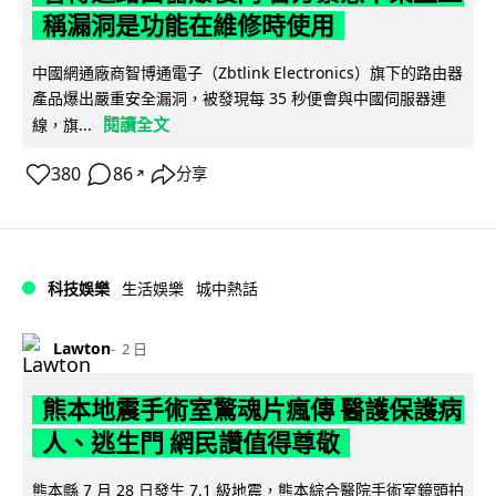
稱漏洞是功能在維修時使用
中國網通廠商智博通電子（Zbtlink Electronics）旗下的路由器
產品爆出嚴重安全漏洞，被發現每 35 秒便會與中國伺服器連
閱讀全文
線，旗...
380
86
分享
↗
科技娛樂
生活娛樂
城中熱話
Lawton
2 日
熊本地震手術室驚魂片瘋傳 醫護保護病
人、逃生門 網民讚值得尊敬
熊本縣 7 月 28 日發生 7.1 級地震，熊本綜合醫院手術室鏡頭拍