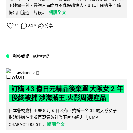
下地震一刻，醫護人員臨危不亂保護病人，更馬上開逃生門確
閱讀全文
保出口流通。片段...
71
24
分享
↗
科技娛樂
影視娛樂
Lawton
2 日
訂購 43 億日元精品後棄單 大阪女 2 年
後終被捕 涉海賊王,火影周邊產品
日本警視廳神田署 8 月 6 日公布，拘捕一名 32 歲大阪女子，
指她涉嫌在出版巨頭集英社旗下官方網店「JUMP
閱讀全文
CHARACTERS ST...