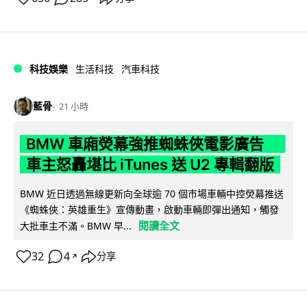
科技娛樂
生活科技
汽車科技
藍骨
21 小時
BMW 車廂熒幕強推蜘蛛俠電影廣告
車主怒轟堪比 iTunes 送 U2 專輯翻版
BMW 近日透過無線更新向全球逾 70 個市場車輛中控熒幕推送
《蜘蛛俠：英雄重生》宣傳動畫，啟動車輛即彈出通知，觸發
閱讀全文
大批車主不滿。BMW 早...
32
4
分享
↗