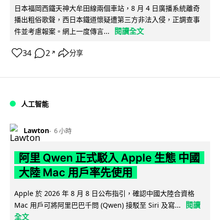
日本福岡西鐵天神大牟田線兩個車站，8 月 4 日廣播系統離奇
播出粗俗歌聲，西日本鐵道懷疑遭第三方非法入侵，正調查事
閱讀全文
件並考慮報案。網上一度傳言...
34
2
分享
↗
人工智能
Lawton
6 小時
阿里 Qwen 正式駁入 Apple 生態 中國
大陸 Mac 用戶率先使用
Apple 於 2026 年 8 月 8 日公布指引，確認中國大陸合資格
閱讀
Mac 用戶可將阿里巴巴千問 (Qwen) 接駁至 Siri 及寫...
全文