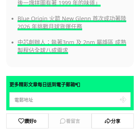
後一塊拼圖有著 1999 年的味道」
Blue Origin 火箭 New Glenn 首次成功著陸
2026 年挑戰月球貨運任務
中芯創辦人：執著3nm 及 2nm 屬誤區 成熟
製程佔全球八成需求
📮
更多精彩文章每日送到電子郵箱
讚好
0
看留言
分享