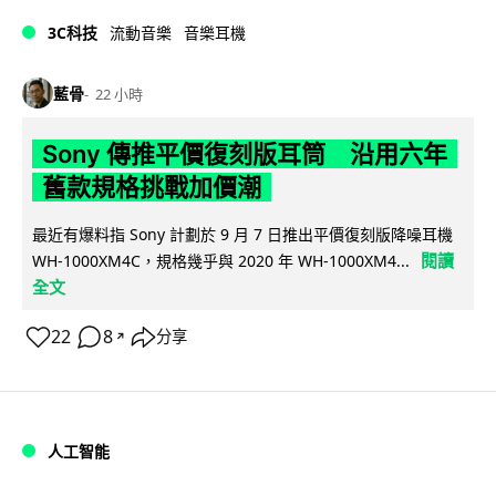
3C科技
流動音樂
音樂耳機
藍骨
22 小時
Sony 傳推平價復刻版耳筒 沿用六年
舊款規格挑戰加價潮
最近有爆料指 Sony 計劃於 9 月 7 日推出平價復刻版降噪耳機
閱讀
WH-1000XM4C，規格幾乎與 2020 年 WH-1000XM4...
全文
22
8
分享
↗
人工智能