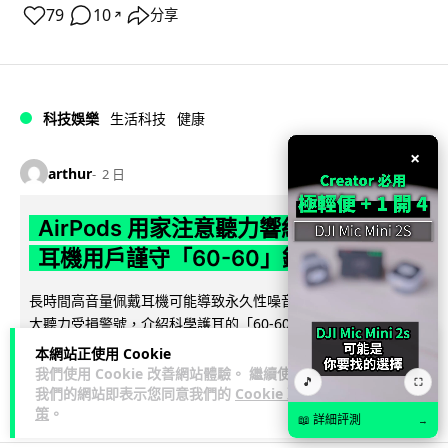
79
10
分享
↗
科技娛樂
生活科技
健康
×
arthur
2 日
AirPods 用家注意聽力響紅燈 醫學界籲
耳機用戶謹守「60-60」鐵律
長時間高音量佩戴耳機可能導致永久性噪音性聽損。本文盤點 4
大聽力受損警號，介紹科學護耳的「60-60 原則」及 Apple 內
閱讀全文
置防護功能，...
本網站正使用 Cookie
我們使用 Cookie 改善網站體驗。 繼續使用
🎵
⛶
20
分享
我們的網站即表示您同意我們的
Cookie 政
策
。
📖 詳細評測
→