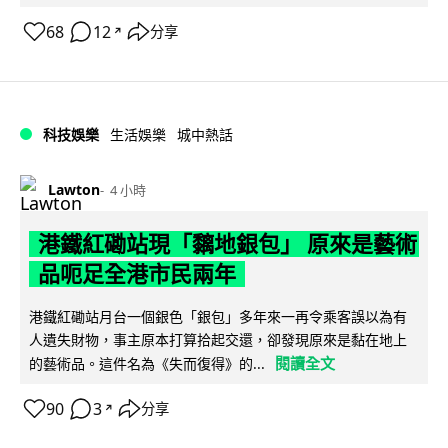
68
12
分享
↗
科技娛樂
生活娛樂
城中熱話
Lawton
4 小時
港鐵紅磡站現「黐地銀包」 原來是藝術
品呃足全港市民兩年
港鐵紅磡站月台一個銀色「銀包」多年來一再令乘客誤以為有
人遺失財物，事主原本打算拾起交還，卻發現原來是黏在地上
閱讀全文
的藝術品。這件名為《失而復得》的...
90
3
分享
↗