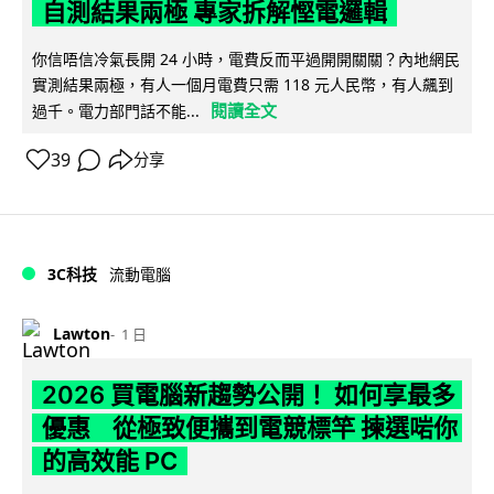
自測結果兩極 專家拆解慳電邏輯
你信唔信冷氣長開 24 小時，電費反而平過開開關關？內地網民
實測結果兩極，有人一個月電費只需 118 元人民幣，有人飆到
閱讀全文
過千。電力部門話不能...
39
分享
3C科技
流動電腦
Lawton
1 日
2026 買電腦新趨勢公開！ 如何享最多
優惠 從極致便攜到電競標竿 揀選啱你
的高效能 PC