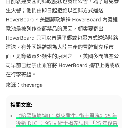
日前就連美國的郵政服務也發出公告，為了避免發
生火警；他們由即日起拒絕以空郵方式運送
HoverBoard。美國郵政解釋 HoverBoard 內藏鋰
電池是被列作空郵禁品的原因，顧客要寄出
HoverBoard 只可以普通平郵或包裹方式透過陸路
運送。有外國媒體認為大陸生產的冒牌貨充斥市
面，是導致意外頻生的原因之一，美國多間航空公
司早前已經禁止乘客將 HoverBoard 攜帶上機或放
在行李寄艙。
來源：theverge
相關文章:
《暗黑破壞神II：獄火重生- 術士君臨》25 年
後新 DLC ： 95 lv 術士搶先試玩 「25 年後最