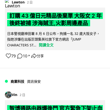
Lawton
2 日
訂購 43 億日元精品後棄單 大阪女 2 年
後終被捕 涉海賊王,火影周邊產品
日本警視廳神田署 8 月 6 日公布，拘捕一名 32 歲大阪女子，
指她涉嫌在出版巨頭集英社旗下官方網店「JUMP
閱讀全文
CHARACTERS ST...
79
10
分享
↗
商業科技
資訊保安
Vin
2 日
智博通路由器爆後門 官方緊急下架止血