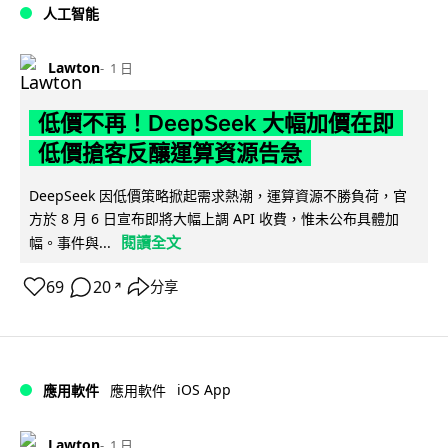
人工智能
Lawton
1 日
低價不再！DeepSeek 大幅加價在即
低價搶客反釀運算資源告急
DeepSeek 因低價策略掀起需求熱潮，運算資源不勝負荷，官
方於 8 月 6 日宣布即將大幅上調 API 收費，惟未公布具體加
閱讀全文
幅。事件與...
69
20
分享
↗
iOS App
應用軟件
應用軟件
Lawton
1 日