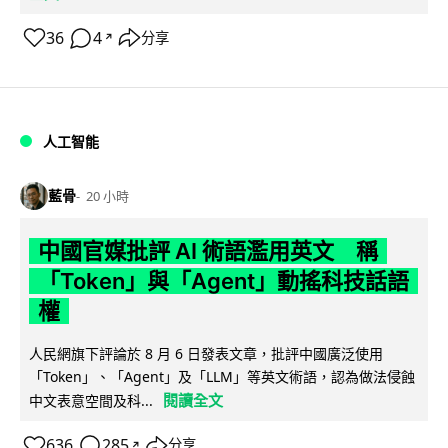
36
4
分享
↗
人工智能
藍骨
20 小時
中國官媒批評 AI 術語濫用英文 稱
「Token」與「Agent」動搖科技話語
權
人民網旗下評論於 8 月 6 日發表文章，批評中國廣泛使用
「Token」、「Agent」及「LLM」等英文術語，認為做法侵蝕
閱讀全文
中文表意空間及科...
636
285
分享
↗