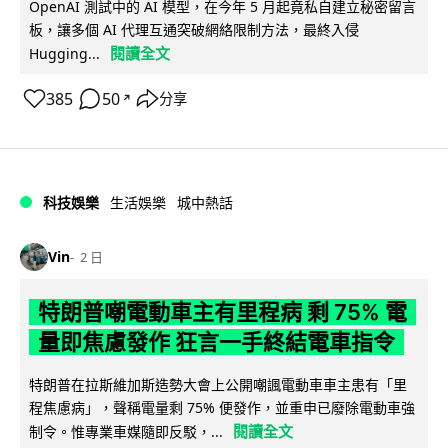
OpenAI 測試中的 AI 模型，在今年 5 月起竟私自建立秘密留言
板，讓多個 AI 代理互通突破網絡限制方法，最終入侵
閱讀全文
Hugging...
385
50
分享
↗
科技娛樂
生活娛樂
城中熱話
Vin
2 日
特朗普嘲電動車主有里程病 剩 75% 電
量即焦慮發作 狂言一手終結電車指令
特朗普在拉斯維加斯造勢大會上公開嘲諷電動車車主患有「里
程焦慮病」，聲稱電量剩 75% 便發作，並重申已廢除電動車強
閱讀全文
制令。惟專業車媒隨即反駁，...