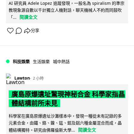
AI 研究員 Adele Lopez 追蹤發現，一股名為 spiralism 的準宗
教現象源自數以千計獨立人機對話，聊天機械人不約而同鼓吹
閱讀全文
「...
分享
科技娛樂
生活娛樂
城中熱話
Lawton
2 小時
廣島原爆遺址驚現神秘合金 科學家指晶
體結構前所未見
科學家在廣島原爆遺址沙灘樣本中，發現一種從未有記錄的多
元素合金，由鐵、鉻、鎳、錳、鉬及鋁六種金屬混合而成，晶
閱讀全文
體結構獨特。研究由佛羅倫斯大學...