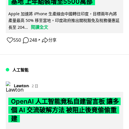
基地 上年組裝增至5500萬部
Apple 加速將 iPhone 生產線由中國轉往印度，目標兩年內將
產量最高 50% 移至當地。印度政府推出關稅豁免及稅務優惠延
閱讀全文
長至 204...
550
248
分享
↗
人工智能
Lawton
2 日
OpenAI 人工智能竟私自建留言板 讓多
個 AI 交流破解方法 被阻止後竟偷偷重
建