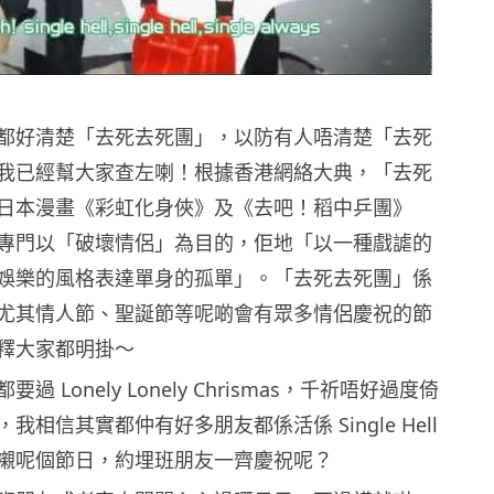
都好清楚「去死去死團」，以防有人唔清楚「去死
我已經幫大家查左喇！根據香港網絡大典，「去死
日本漫畫《彩虹化身俠》及《去吧！稻中乒團》
專門以「破壞情侶」為目的，佢地「以一種戲謔的
娛樂的風格表達單身的孤單」。「去死去死團」係
尤其情人節、聖誕節等呢啲會有眾多情侶慶祝的節
釋大家都明掛～
 Lonely Lonely Chrismas，千祈唔好過度倚
我相信其實都仲有好多朋友都係活係 Single Hell
襯呢個節日，約埋班朋友一齊慶祝呢？