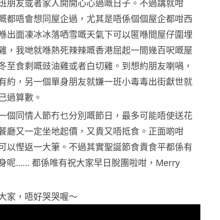
班朋友或者家人開開心心過嘅日子。不過講就咁
嘅都唔會想同屋企過，尤其是唔係個個屋企都咁西
喺出面凍冰冰落哂雪嘅天氣下可以匿喺間屋仔圍埋
雞，我哋就喺熱死辣辣嘅香港屈起一間幾百呎嘅屋
冬至食剩嘅豉油雞或者白切雞。到想約朋友喇喎，
有約，另一個單身朋友就嫌一班小毒毒出街獻世就
己過算數。
一個同情人節冇乜分別嘅節日，最多可能唔使送花
餐廳又一定坐地起價，又貴又唔抵食。正面啲咁
可以慳返一大筆。不過其實聖誕節食貴食平都係有
呢…… 都係唯有祝大家早日脫團啦咁，Merry
大家，唔好哭哭喔～