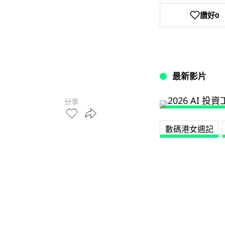
讚好
0
最新影片
分享
數碼港女週記