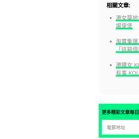
相關文章:
港女築地
場穿煲
淘寶集運烏
「這箱值
港鐵女 
有事 KO
更多精彩文章每日