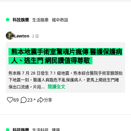
科技娛樂
生活娛樂
城中熱話
Lawton
2 日
熊本地震手術室驚魂片瘋傳 醫護保護病
人、逃生門 網民讚值得尊敬
熊本縣 7 月 28 日發生 7.1 級地震，熊本綜合醫院手術室鏡頭拍
下地震一刻，醫護人員臨危不亂保護病人，更馬上開逃生門確
閱讀全文
保出口流通。片段...
69
23
分享
↗
科技娛樂
生活科技
健康