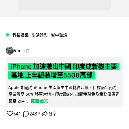
科技娛樂
生活娛樂
城中熱話
Vin
1 日
iPhone 加速撤出中國 印度成新機主要
基地 上年組裝增至5500萬部
Apple 加速將 iPhone 生產線由中國轉往印度，目標兩年內將
產量最高 50% 移至當地。印度政府推出關稅豁免及稅務優惠延
閱讀全文
長至 204...
541
243
分享
↗