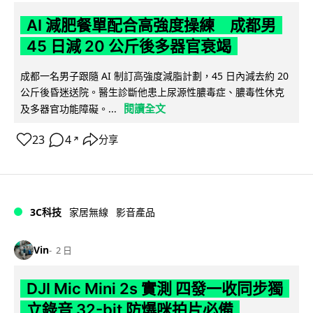
AI 減肥餐單配合高強度操練 成都男
45 日減 20 公斤後多器官衰竭
成都一名男子跟隨 AI 制訂高強度減脂計劃，45 日內減去約 20
公斤後昏迷送院。醫生診斷他患上尿源性膿毒症、膿毒性休克
閱讀全文
及多器官功能障礙。...
23
4
分享
↗
3C科技
家居無線
影音產品
Vin
2 日
DJI Mic Mini 2s 實測 四發一收同步獨
立錄音 32-bit 防爆咪拍片必備