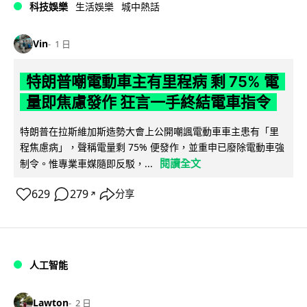
科技娛樂
生活娛樂
城中熱話
Vin
1 日
特朗普嘲電動車主有里程病 剩 75% 電
量即焦慮發作 狂言一手終結電車指令
特朗普在拉斯維加斯造勢大會上公開嘲諷電動車車主患有「里
程焦慮病」，聲稱電量剩 75% 便發作，並重申已廢除電動車強
閱讀全文
制令。惟專業車媒隨即反駁，...
629
279
分享
↗
人工智能
Lawton
2 日