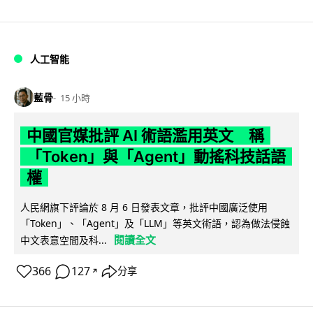
人工智能
藍骨
15 小時
中國官媒批評 AI 術語濫用英文 稱
「Token」與「Agent」動搖科技話語
權
人民網旗下評論於 8 月 6 日發表文章，批評中國廣泛使用
「Token」、「Agent」及「LLM」等英文術語，認為做法侵蝕
閱讀全文
中文表意空間及科...
366
127
分享
↗