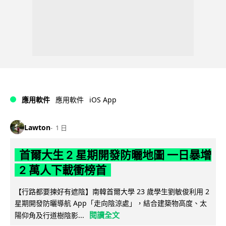
iOS App
應用軟件
應用軟件
Lawton
1 日
首爾大生 2 星期開發防曬地圖 一日暴增
2 萬人下載衝榜首
【行路都要揀好有遮陰】南韓首爾大學 23 歲學生劉敏俊利用 2
星期開發防曬導航 App「走向陰涼處」，結合建築物高度、太
閱讀全文
陽仰角及行道樹陰影...