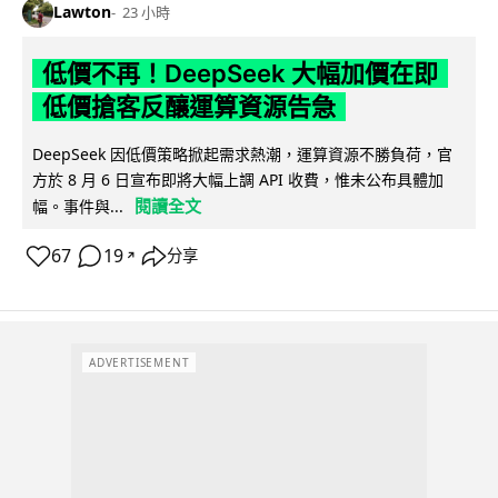
Lawton
23 小時
低價不再！DeepSeek 大幅加價在即
低價搶客反釀運算資源告急
DeepSeek 因低價策略掀起需求熱潮，運算資源不勝負荷，官
方於 8 月 6 日宣布即將大幅上調 API 收費，惟未公布具體加
閱讀全文
幅。事件與...
67
19
分享
↗
ADVERTISEMENT