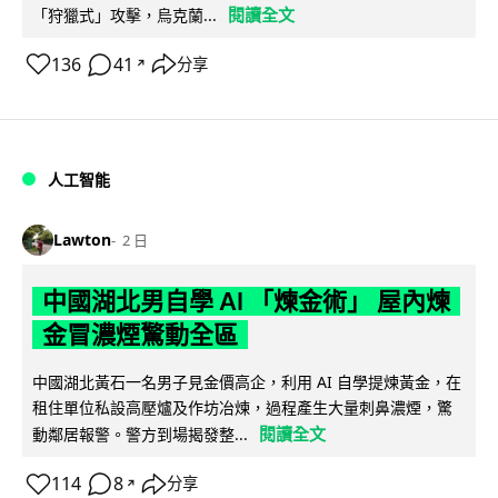
閱讀全文
「狩獵式」攻擊，烏克蘭...
136
41
分享
↗
人工智能
Lawton
2 日
中國湖北男自學 AI 「煉金術」 屋內煉
金冒濃煙驚動全區
中國湖北黃石一名男子見金價高企，利用 AI 自學提煉黃金，在
租住單位私設高壓爐及作坊冶煉，過程產生大量刺鼻濃煙，驚
閱讀全文
動鄰居報警。警方到場揭發整...
114
8
分享
↗