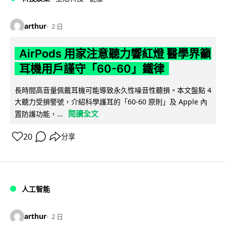
arthur
2 日
AirPods 用家注意聽力響紅燈 醫學界籲
耳機用戶謹守「60-60」鐵律
長時間高音量佩戴耳機可能導致永久性噪音性聽損。本文盤點 4
大聽力受損警號，介紹科學護耳的「60-60 原則」及 Apple 內
閱讀全文
置防護功能，...
20
分享
人工智能
arthur
2 日