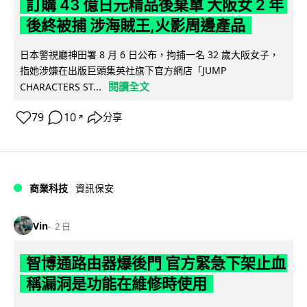
訂購 43 億日元精品後棄單 大阪女 2 年
後終被捕 涉海賊王,火影周邊產品
日本警視廳神田署 8 月 6 日公布，拘捕一名 32 歲大阪女子，
指她涉嫌在出版巨頭集英社旗下官方網店「JUMP
閱讀全文
CHARACTERS ST...
79
10
分享
↗
商業科技
資訊保安
Vin
2 日
智博通路由器爆後門 官方緊急下架止血
稱漏洞是功能在維修時使用