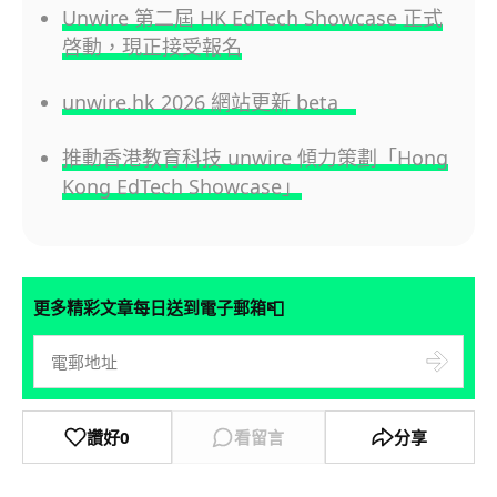
Unwire 第二屆 HK EdTech Showcase 正式
啓動，現正接受報名
unwire.hk 2026 網站更新 beta
推動香港教育科技 unwire 傾力策劃「Hong
Kong EdTech Showcase」
📮
更多精彩文章每日送到電子郵箱
讚好
0
看留言
分享