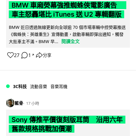
BMW 車廂熒幕強推蜘蛛俠電影廣告
車主怒轟堪比 iTunes 送 U2 專輯翻版
BMW 近日透過無線更新向全球逾 70 個市場車輛中控熒幕推送
《蜘蛛俠：英雄重生》宣傳動畫，啟動車輛即彈出通知，觸發
閱讀全文
大批車主不滿。BMW 早...
27
1
分享
↗
3C科技
流動音樂
音樂耳機
藍骨
17 小時
Sony 傳推平價復刻版耳筒 沿用六年
舊款規格挑戰加價潮