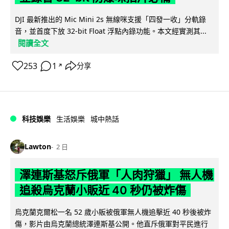
DJI 最新推出的 Mic Mini 2s 無線咪支援「四發一收」分軌錄
音，並首度下放 32-bit Float 浮點內錄功能。本文經實測其...
閱讀全文
253
1
分享
↗
科技娛樂
生活娛樂
城中熱話
Lawton
2 日
澤連斯基怒斥俄軍「人肉狩獵」 無人機
追殺烏克蘭小販近 40 秒仍被炸傷
烏克蘭克爾松一名 52 歲小販被俄軍無人機追擊近 40 秒後被炸
傷，影片由烏克蘭總統澤連斯基公開。他直斥俄軍對平民進行