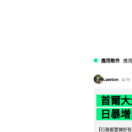
應用軟件
應
Lawton
42 分
首爾大
日暴增
【行路都要揀好有遮