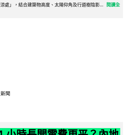
陰涼處」，結合建築物高度、太陽仰角及行道樹陰影...
閱讀全
技新聞
24 小時長開電費更平？內地