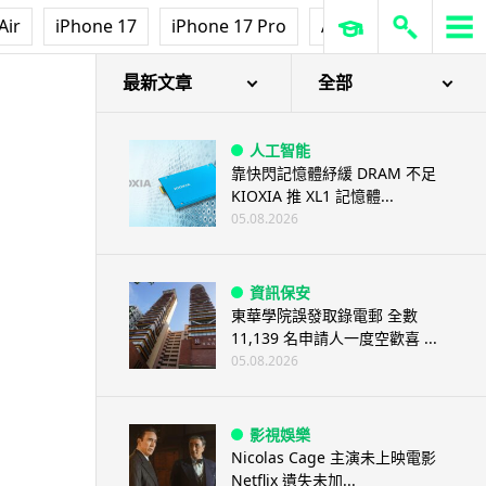
Air
iPhone 17
iPhone 17 Pro
AirPods Pro 3
Ap
最新文章
全部
人工智能
靠快閃記憶體紓緩 DRAM 不足
KIOXIA 推 XL1 記憶體...
05.08.2026
資訊保安
東華學院誤發取錄電郵 全數
11,139 名申請人一度空歡喜 ...
05.08.2026
影視娛樂
Nicolas Cage 主演未上映電影
Netflix 遺失未加...