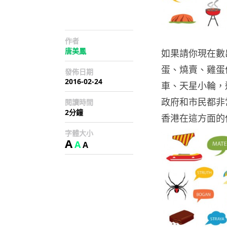
作者
唐美鳳
如果請你現在數
蛋、燒賣、雞蛋
發佈日期
2016-02-24
車、天星小輪，
政府和市民都非
閱讀時間
2分鐘
香港在這方面的
字體大小
A
A
A