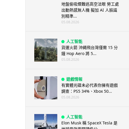
地盤偷吸煙難逃高空法眼 勞工處
出動熱感無人機 擬加 AI 人臉識
別精準...
05.08.2026
人工智能
貨運火箭 沖繩飛台灣僅需 15 分
鐘 Hop Aero 將 5...
05.08.2026
遊戲情報
有實體光碟未必代表你擁有遊戲
調查：PS5 34%、Xbox 50...
05.08.2026
人工智能
Elon Musk 稱 SpaceX Tesla 是
地球最強兩間硬件公...