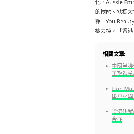
化，Aussie
的樹熊、地標大堡
禪「You Bea
被去掉，「香港
相關文章:
中國半導
工取得核
Elon 
後原來與 
哈佛研發改
合症