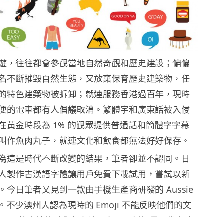
遊，往往都會參觀當地自然奇觀和歷史建設；偏偏
名不斷摧毀自然生態，又放棄保育歷史建築物，任
的特色建築物被拆卸；就連服務香港過百年，現時
便的電車都有人倡議取消。繁體字和廣東話被入侵
在黃金時段為 1% 的觀眾提供普通話和簡體字字幕
叫作魚肉丸子，就連文化和飲食都無法好好保存。
為這是時代不斷改變的結果，筆者卻並不認同。日
人製作古漢語字體讓用戶免費下載試用，嘗試以新
今日筆者又見到一款由手機生產商研發的 Aussie
軟件。不少澳州人認為現時的 Emoji 不能反映他們的文