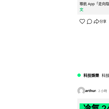
導航 App「走向
文
分享
科技娛樂
科
arthur
2 小時
冷氣 