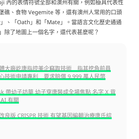
 Emoji 內的表情符號全部和澳州有關，例如極具代表性
礁、食物 Vegemite 等，還有澳州人常用的口頭
uty」、「Oath」和「Mate」。當語言文化歷史通通
」除了地圖上一個名字，還代表甚麼呢？
體大廠屹唐指控美企竊取技術 指其挖角前員
心技術申請專利 要求賠償 9,999 萬人民幣
Musk 帶幼子訪華 幼子穿唐裝成全場焦點 名字 X 背
AI 有關
良版 CRISPR 技術 有望基因編輯治療唐氏綜