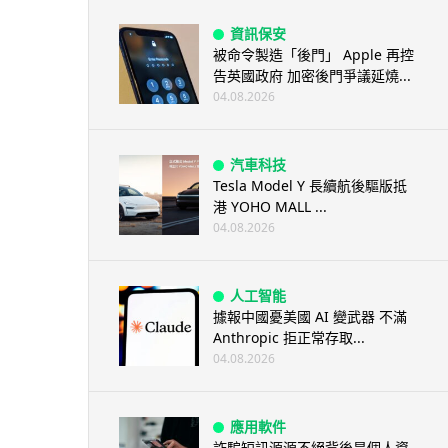
資訊保安
被命令製造「後門」 Apple 再控
告英國政府 加密後門爭議延燒...
04.08.2026
汽車科技
Tesla Model Y 長續航後驅版抵
港 YOHO MALL ...
04.08.2026
人工智能
據報中國憂美國 AI 變武器 不滿
Anthropic 拒正常存取...
04.08.2026
應用軟件
詐騙短訊源源不絕背後是個人資