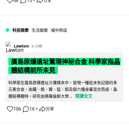
68
13
分享
↗
科技娛樂
生活娛樂
城中熱話
Lawton
6 小時
廣島原爆遺址驚現神秘合金 科學家指晶
體結構前所未見
科學家在廣島原爆遺址沙灘樣本中，發現一種從未有記錄的多
元素合金，由鐵、鉻、鎳、錳、鉬及鋁六種金屬混合而成，晶
閱讀全文
體結構獨特。研究由佛羅倫斯大學...
106
16
分享
↗