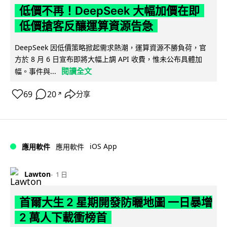
低價不再！DeepSeek 大幅加價在即
低價搶客反釀運算資源告急
DeepSeek 因低價策略掀起需求熱潮，運算資源不勝負荷，官
方於 8 月 6 日宣布即將大幅上調 API 收費，惟未公布具體加
閱讀全文
幅。事件與...
69
20
分享
↗
iOS App
應用軟件
應用軟件
Lawton
1 日
首爾大生 2 星期開發防曬地圖 一日暴增
2 萬人下載衝榜首