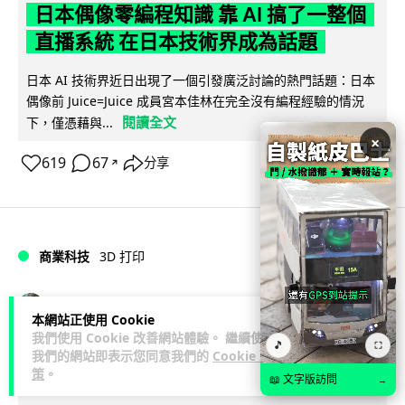
日本偶像零編程知識 靠 AI 搞了一整個
直播系統 在日本技術界成為話題
日本 AI 技術界近日出現了一個引發廣泛討論的熱門話題：日本
偶像前 Juice=Juice 成員宮本佳林在完全沒有編程經驗的情況
閱讀全文
下，僅憑藉與...
×
619
67
分享
↗
商業科技
3D 打印
Vin
2 日
本網站正使用 Cookie
我們使用 Cookie 改善網站體驗。 繼續使用
🎵
⛶
中三巴士鐵路迷 自製紙皮遙控巴士 門,
我們的網站即表示您同意我們的
Cookie 政
策
。
水撥識郁 + 實時GPS報站
📖 文字版訪問
→