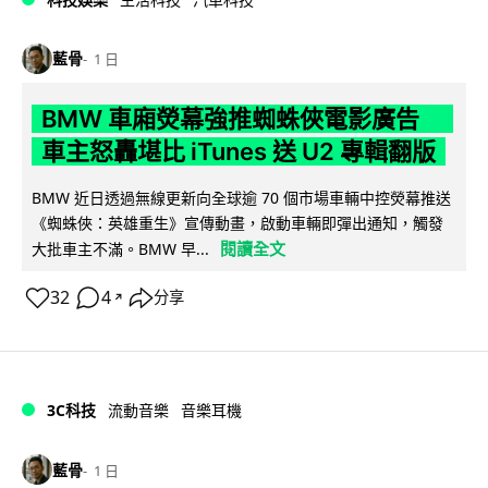
藍骨
1 日
BMW 車廂熒幕強推蜘蛛俠電影廣告
車主怒轟堪比 iTunes 送 U2 專輯翻版
BMW 近日透過無線更新向全球逾 70 個市場車輛中控熒幕推送
《蜘蛛俠：英雄重生》宣傳動畫，啟動車輛即彈出通知，觸發
閱讀全文
大批車主不滿。BMW 早...
32
4
分享
↗
3C科技
流動音樂
音樂耳機
藍骨
1 日