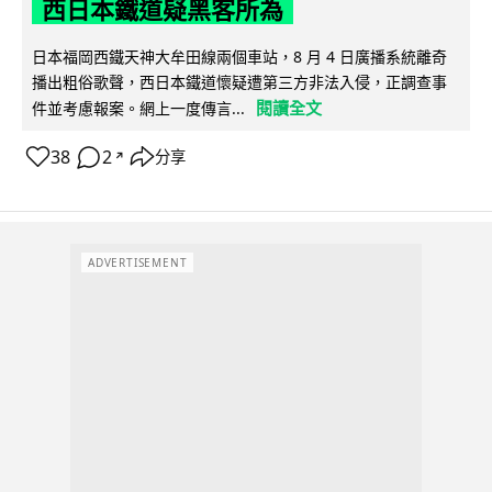
西日本鐵道疑黑客所為
日本福岡西鐵天神大牟田線兩個車站，8 月 4 日廣播系統離奇
播出粗俗歌聲，西日本鐵道懷疑遭第三方非法入侵，正調查事
閱讀全文
件並考慮報案。網上一度傳言...
38
2
分享
↗
ADVERTISEMENT