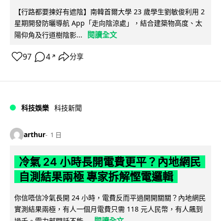
【行路都要揀好有遮陰】南韓首爾大學 23 歲學生劉敏俊利用 2
星期開發防曬導航 App「走向陰涼處」，結合建築物高度、太
閱讀全文
陽仰角及行道樹陰影...
97
4
分享
↗
科技娛樂
科技新聞
arthur
1 日
冷氣 24 小時長開電費更平？內地網民
自測結果兩極 專家拆解慳電邏輯
你信唔信冷氣長開 24 小時，電費反而平過開開關關？內地網民
實測結果兩極，有人一個月電費只需 118 元人民幣，有人飆到
閱讀全文
過千。電力部門話不能...