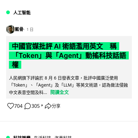
人工智能
藍骨
1 日
中國官媒批評 AI 術語濫用英文 稱
「Token」與「Agent」動搖科技話語
權
人民網旗下評論於 8 月 6 日發表文章，批評中國廣泛使用
「Token」、「Agent」及「LLM」等英文術語，認為做法侵蝕
閱讀全文
中文表意空間及科...
704
305
分享
↗
科技娛樂
生活科技
汽車科技