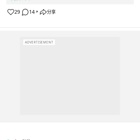
29
14
分享
↗
ADVERTISEMENT