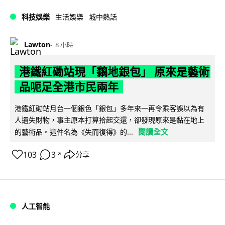
科技娛樂
生活娛樂
城中熱話
Lawton
8 小時
港鐵紅磡站現「黐地銀包」 原來是藝術
品呃足全港市民兩年
港鐵紅磡站月台一個銀色「銀包」多年來一再令乘客誤以為有
人遺失財物，事主原本打算拾起交還，卻發現原來是黏在地上
閱讀全文
的藝術品。這件名為《失而復得》的...
103
3
分享
↗
人工智能