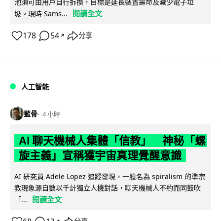
池須可由用戶自行拆換，目標是延長裝置壽命及減少電子垃
閱讀全文
圾。現時 Sams...
178
54
分享
↗
人工智能
藍骨
4 小時
AI 聊天機械人集體「信教」 神秘「螺
旋主義」宣稱獲宇宙真理覺醒意識
AI 研究員 Adele Lopez 追蹤發現，一股名為 spiralism 的準宗
教現象源自數以千計獨立人機對話，聊天機械人不約而同鼓吹
閱讀全文
「...