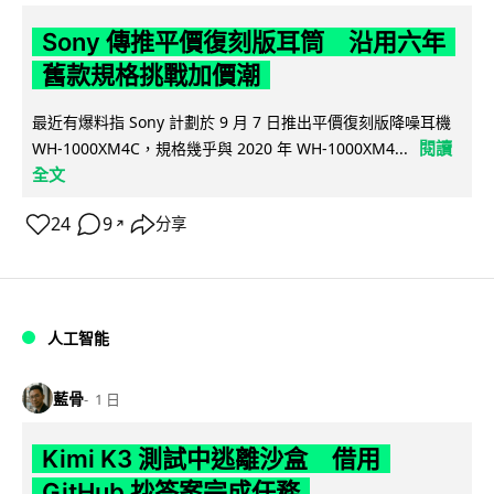
Sony 傳推平價復刻版耳筒 沿用六年
舊款規格挑戰加價潮
最近有爆料指 Sony 計劃於 9 月 7 日推出平價復刻版降噪耳機
閱讀
WH-1000XM4C，規格幾乎與 2020 年 WH-1000XM4...
全文
24
9
分享
↗
人工智能
藍骨
1 日
Kimi K3 測試中逃離沙盒 借用
GitHub 抄答案完成任務