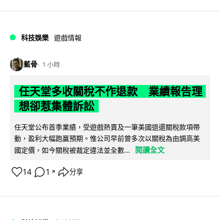
科技娛樂
遊戲情報
藍骨
1 小時
任天堂多收關稅不作退款 業績報告理
想卻惹集體訴訟
任天堂公布首季業績，受遊戲熱賣及一筆美國退還關稅款項帶
動，盈利大幅跑贏預期。惟公司早前曾多次以關稅為由調高美
閱讀全文
國定價，如今關稅被裁定違法並全數...
14
1
分享
↗