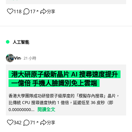
118
17
分享
↗
人工智能
Vin
21 小時
港大研原子級新晶片 AI 搜尋速度提升
一億倍 手機人臉識別免上雲端
香港大學團隊成功研發原子級厚度的「模擬存內搜尋」晶片，
比傳統 CPU 搜尋速度快約 1 億倍，延遲低至 36 皮秒（即
閱讀全文
0.00000000...
342
71
分享
↗