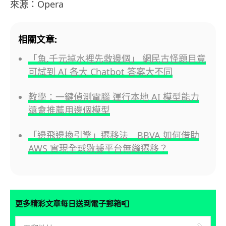
來源：Opera
相關文章:
「魚,千元掉水裡先救邊個」 網民古怪題目竟
可試到 AI 各大 Chatbot 答案大不同
教學：一鍵偵測電腦 運行本地 AI 模型能力
還會推薦用邊個模型
「邊飛邊換引擎」遷移法 BBVA 如何借助
AWS 實現全球數據平台無縫遷移？
📮
更多精彩文章每日送到電子郵箱