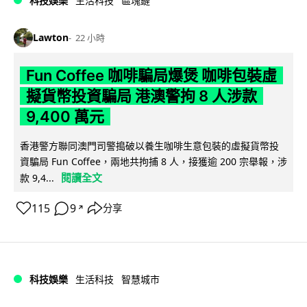
科技娛樂
生活科技
區塊鏈
Lawton
22 小時
Fun Coffee 咖啡騙局爆煲 咖啡包裝虛
擬貨幣投資騙局 港澳警拘 8 人涉款
9,400 萬元
香港警方聯同澳門司警搗破以養生咖啡生意包裝的虛擬貨幣投
資騙局 Fun Coffee，兩地共拘捕 8 人，接獲逾 200 宗舉報，涉
閱讀全文
款 9,4...
115
9
分享
↗
科技娛樂
生活科技
智慧城市