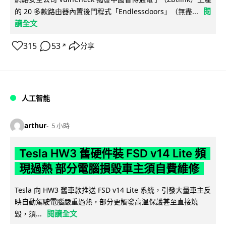
閱
的 20 多款路由器內置後門程式「Endlessdoors」（無盡...
讀全文
315
53
分享
↗
人工智能
arthur
5 小時
Tesla HW3 舊硬件裝 FSD v14 Lite 頻
現過熱 部分電腦損毀車主須自費維修
Tesla 向 HW3 舊車款推送 FSD v14 Lite 系統，引發大量車主反
映自動駕駛電腦嚴重過熱，部分更觸發高溫保護甚至直接燒
閱讀全文
毀，須...