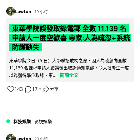
Lawton
19 小時
東華學院誤發取錄電郵 全數 11,139 名
申請人一度空歡喜 專家:人為疏忽+系統
防護缺失
東華學院今日（5 日）大學聯招放榜之際，因人為疏忽向全數
11,139 名課程申請人錯誤發出取錄通知電郵，令大批考生一度
閱讀全文
以為獲得學位取錄，事...
143
17
分享
↗
科技娛樂
影視娛樂
Lawton
20 小時