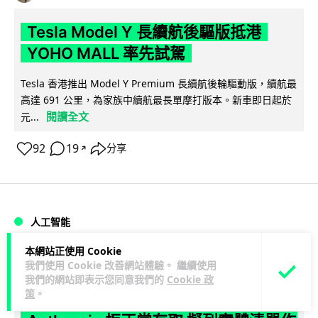
Tesla Model Y 長續航後驅版抵港
YOHO MALL 率先試駕
Tesla 香港推出 Model Y Premium 長續航後輪驅動版，續航最
高達 691 公里，為家族中續航最長單摩打版本。新車即日起於
閱讀全文
元...
92
19
分享
↗
人工智能
本網站正使用 Cookie
Vin
1 日
我們使用 Cookie 改善網站體驗。 繼續使用
我們的網站即表示您同意我們的
Cookie 政
策
。
據報中國憂美國 AI 變武器 不滿