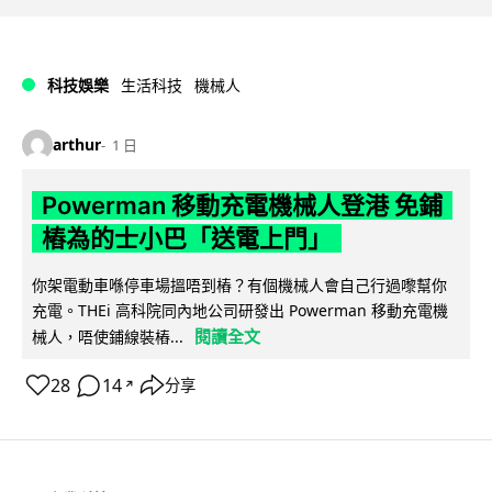
科技娛樂
生活科技
機械人
arthur
1 日
Powerman 移動充電機械人登港 免鋪
樁為的士小巴「送電上門」
你架電動車喺停車場搵唔到樁？有個機械人會自己行過嚟幫你
充電。THEi 高科院同內地公司研發出 Powerman 移動充電機
閱讀全文
械人，唔使鋪線裝樁...
28
14
分享
↗