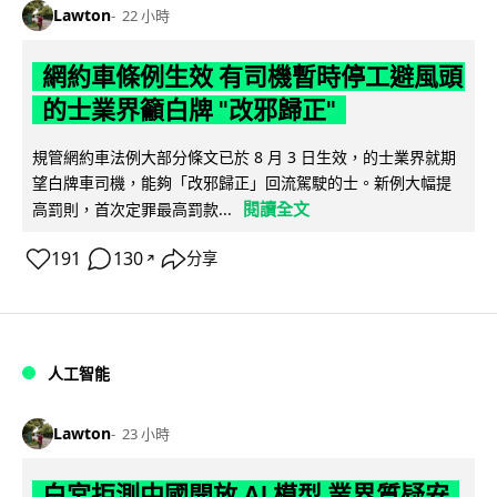
Lawton
22 小時
網約車條例生效 有司機暫時停工避風頭
的士業界籲白牌 "改邪歸正"
規管網約車法例大部分條文已於 8 月 3 日生效，的士業界就期
望白牌車司機，能夠「改邪歸正」回流駕駛的士。新例大幅提
閱讀全文
高罰則，首次定罪最高罰款...
191
130
分享
↗
人工智能
Lawton
23 小時
白宮拒測中國開放 AI 模型 業界質疑安