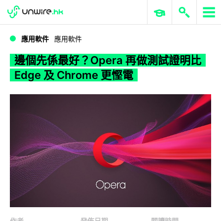
WWDC 2026
GenAI 與雲端科技專區
ERP 與商業 AI
邊個先係最好？Opera 再做測試證明比 Edge 及 Chrome 更慳電
應用軟件
應用軟件
邊個先係最好？Opera 再做測試證明比
Edge 及 Chrome 更慳電
作者
發佈日期
閱讀時間