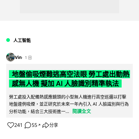
人工智能
Vin
1 日
地盤偷吸煙難逃高空法眼 勞工處出動熱
感無人機 擬加 AI 人臉識別精準執法
勞工處投入配備熱感應鏡頭的小型無人機進行高空巡邏以打擊
地盤違例吸煙，並正研究於未來一年內引入 AI 人臉識別與行為
閱讀全文
分析功能，結合三大技術進一...
241
55
分享
↗