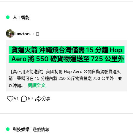
人工智能
Lawton
1 日
貨運火箭 沖繩飛台灣僅需 15 分鐘 Hop
Aero 將 550 磅貨物運送至 725 公里外
【真正用火箭送貨】美國初創 Hop Aero 公開自動駕駛貨運火
箭，聲稱可在 15 分鐘內將 250 公斤物資投送 750 公里外，並
閱讀全文
以沖繩...
51
6
分享
↗
科技娛樂
遊戲情報