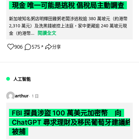
現金 唯一可能是逃稅 倡稅局主動調查
新加坡知名粥店明輝田雞粥老闆涉逃稅逾 380 萬坡元（約港幣
2,310 萬元）及洗黑錢被控上法庭，家中更藏逾 240 萬坡元現
閱讀全文
金（約港幣...
906
575
分享
↗
人工智能
arthur
1 日
FBI 探員涉盜 100 萬美元加密幣 向
ChatGPT 尋求理財及移民葡萄牙建議終
被捕