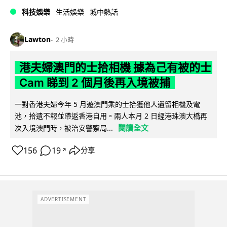
科技娛樂
生活娛樂
城中熱話
Lawton
2 小時
港夫婦澳門的士拾相機 據為己有被的士
Cam 睇到 2 個月後再入境被捕
一對香港夫婦今年 5 月遊澳門乘的士拾獲他人遺留相機及電
池，拾遺不報並帶返香港自用。兩人本月 2 日經港珠澳大橋再
閱讀全文
次入境澳門時，被治安警察局...
156
19
分享
↗
ADVERTISEMENT