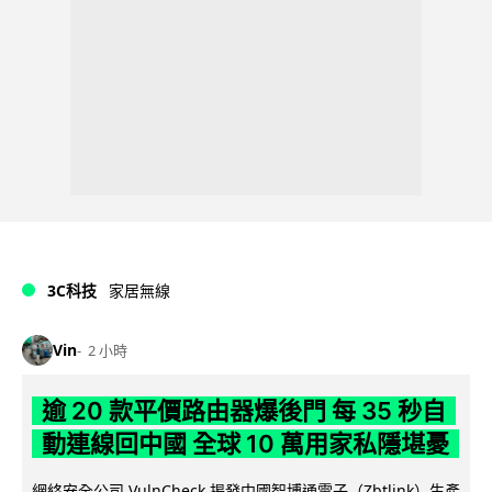
3C科技
家居無線
Vin
2 小時
逾 20 款平價路由器爆後門 每 35 秒自
動連線回中國 全球 10 萬用家私隱堪憂
網絡安全公司 VulnCheck 揭發中國智博通電子（Zbtlink）生產