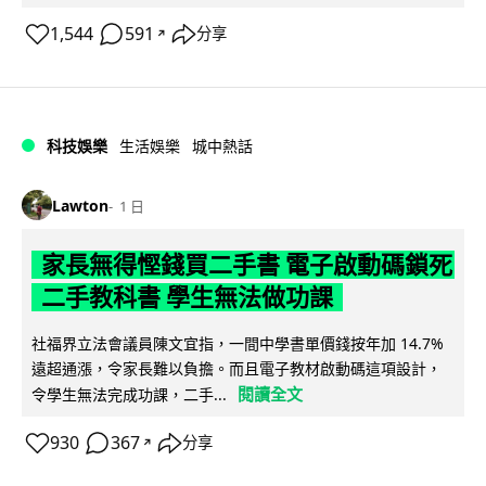
1,544
591
分享
↗
科技娛樂
生活娛樂
城中熱話
Lawton
1 日
家長無得慳錢買二手書 電子啟動碼鎖死
二手教科書 學生無法做功課
社福界立法會議員陳文宜指，一間中學書單價錢按年加 14.7%
遠超通漲，令家長難以負擔。而且電子教材啟動碼這項設計，
閱讀全文
令學生無法完成功課，二手...
930
367
分享
↗