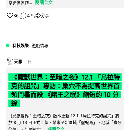
閱讀全文
意影像製作...
36
4
分享
↗
科技娛樂
遊戲情報
天恩
1 日
《魔獸世界：至暗之夜》12.1 「烏拉特
克的詛咒」專訪：巢穴不為提高世界首
領門檻而設 《諸王之眠》縮短約 10 分
鐘
《魔獸世界：至暗之夜》版本更新 12.1「烏拉特克的詛咒」將
於 8 月 13 日正式上線，帶來全新區域「盤蛇島」、地城「毒牙
閱讀全文
祭壇」、新型態世...