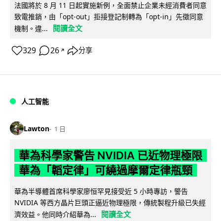
法國將於 8 月 11 日起實施新例，全面禁止企業未經消費者同意
致電推銷，由「opt-out」拒接登記制轉為「opt-in」先徵同意
閱讀全文
機制。違...
329
26
分享
↗
人工智能
Lawton
1 日
華為科學家警告 NVIDIA 已近物理極限
華為「韜定律」可繞過摩爾定律瓶頸
華為半導體首席科學家廖恒罕見接受近 5 小時專訪，警告
NVIDIA 等西方晶片巨頭正逼近物理極限，傳統製程升級已失經
閱讀全文
濟效益。他同時介紹華為...