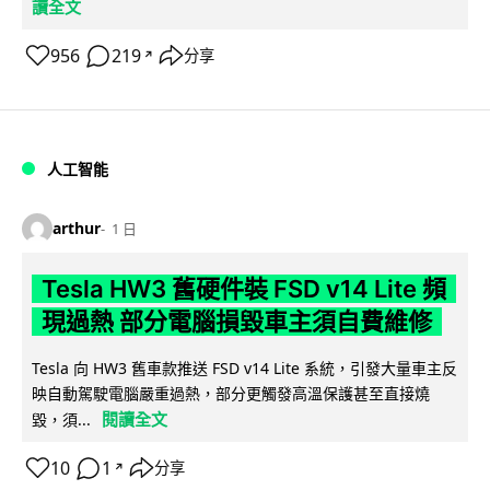
讀全文
956
219
分享
↗
人工智能
arthur
1 日
Tesla HW3 舊硬件裝 FSD v14 Lite 頻
現過熱 部分電腦損毀車主須自費維修
Tesla 向 HW3 舊車款推送 FSD v14 Lite 系統，引發大量車主反
映自動駕駛電腦嚴重過熱，部分更觸發高溫保護甚至直接燒
閱讀全文
毀，須...
10
1
分享
↗