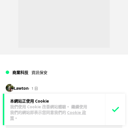
商業科技
資訊保安
Lawton
1 日
本網站正使用 Cookie
東華學院誤發取錄電郵 全數 11,139 名
我們使用 Cookie 改善網站體驗。 繼續使用
申請人一度空歡喜 專家:人為疏忽+系統
我們的網站即表示您同意我們的
Cookie 政
策
。
防護缺失