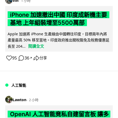
Vin
1 小時
iPhone 加速撤出中國 印度成新機主要
基地 上年組裝增至5500萬部
Apple 加速將 iPhone 生產線由中國轉往印度，目標兩年內將
產量最高 50% 移至當地。印度政府推出關稅豁免及稅務優惠延
閱讀全文
長至 204...
95
36
分享
↗
人工智能
Lawton
2 小時
OpenAI 人工智能竟私自建留言板 讓多