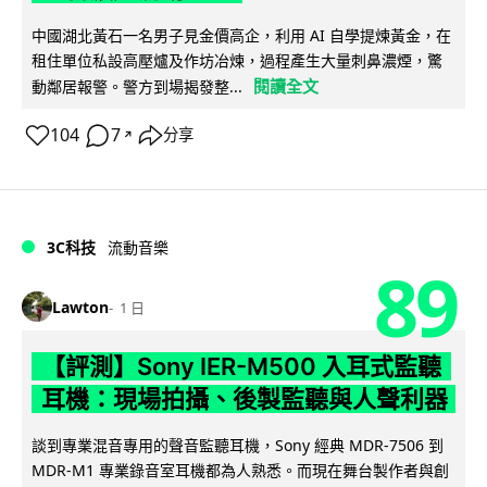
中國湖北黃石一名男子見金價高企，利用 AI 自學提煉黃金，在
租住單位私設高壓爐及作坊冶煉，過程產生大量刺鼻濃煙，驚
閱讀全文
動鄰居報警。警方到場揭發整...
104
7
分享
↗
3C科技
流動音樂
89
Lawton
1 日
【評測】Sony IER-M500 入耳式監聽
耳機：現場拍攝、後製監聽與人聲利器
談到專業混音專用的聲音監聽耳機，Sony 經典 MDR-7506 到
MDR-M1 專業錄音室耳機都為人熟悉。而現在舞台製作者與創