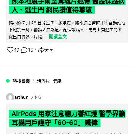
熊本地震手術室驚魂片瘋傳 醫護保護病
人、逃生門 網民讚值得尊敬
熊本縣 7 月 28 日發生 7.1 級地震，熊本綜合醫院手術室鏡頭拍
下地震一刻，醫護人員臨危不亂保護病人，更馬上開逃生門確
閱讀全文
保出口流通。片段...
49
15
分享
↗
科技娛樂
生活科技
健康
arthur
9 小時
AirPods 用家注意聽力響紅燈 醫學界籲
耳機用戶謹守「60-60」鐵律