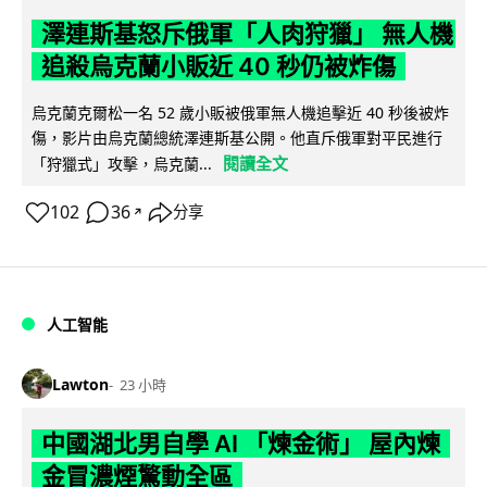
澤連斯基怒斥俄軍「人肉狩獵」 無人機
追殺烏克蘭小販近 40 秒仍被炸傷
烏克蘭克爾松一名 52 歲小販被俄軍無人機追擊近 40 秒後被炸
傷，影片由烏克蘭總統澤連斯基公開。他直斥俄軍對平民進行
閱讀全文
「狩獵式」攻擊，烏克蘭...
102
36
分享
↗
人工智能
Lawton
23 小時
中國湖北男自學 AI 「煉金術」 屋內煉
金冒濃煙驚動全區