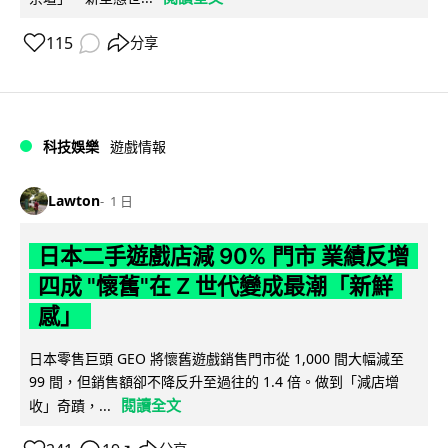
115
分享
科技娛樂
遊戲情報
Lawton
1 日
日本二手遊戲店減 90% 門市 業績反增
四成 "懷舊"在 Z 世代變成最潮「新鮮
感」
日本零售巨頭 GEO 將懷舊遊戲銷售門市從 1,000 間大幅減至
99 間，但銷售額卻不降反升至過往的 1.4 倍。做到「減店增
閱讀全文
收」奇蹟，...