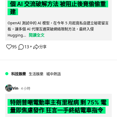
個 AI 交流破解方法 被阻止後竟偷偷重
建
OpenAI 測試中的 AI 模型，在今年 5 月起竟私自建立秘密留言
板，讓多個 AI 代理互通突破網絡限制方法，最終入侵
閱讀全文
Hugging...
95
13
分享
↗
科技娛樂
生活娛樂
城中熱話
Vin
4 小時
特朗普嘲電動車主有里程病 剩 75% 電
量即焦慮發作 狂言一手終結電車指令