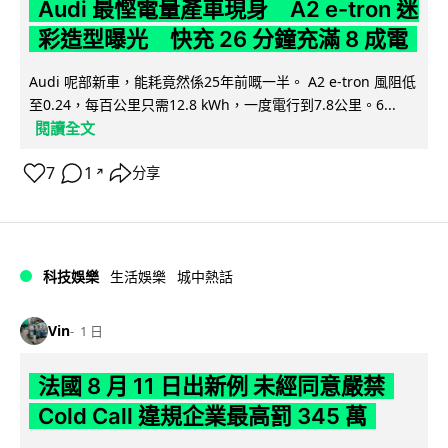
Audi 最慳電量產車現身 A2 e-tron 迷
彩造型曝光 快充 26 分鐘充滿 8 成電
Audi 呢部新車，能耗竟然係25年前嘅一半。 A2 e-tron 風阻低
至0.24，每百公里只需12.8 kWh，一度電行到7.8公里。6...
閱讀全文
7
1
分享
↗
科技娛樂
生活娛樂
城中熱話
Vin
1 日
法國 8 月 11 日出新例 未經同意嚴禁
Cold Call 違規企業最高罰 345 萬