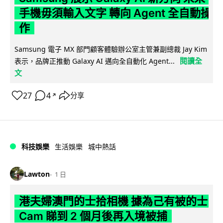
手機毋須輸入文字 轉向 Agent 全自動操
作
Samsung 電子 MX 部門顧客體驗辦公室主管兼副總裁 Jay Kim
閱讀全
表示，品牌正推動 Galaxy AI 邁向全自動化 Agent...
文
27
4
分享
↗
科技娛樂
生活娛樂
城中熱話
Lawton
1 日
港夫婦澳門的士拾相機 據為己有被的士
Cam 睇到 2 個月後再入境被捕