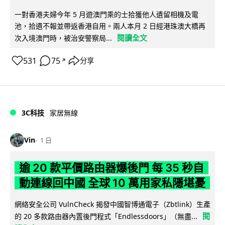
一對香港夫婦今年 5 月遊澳門乘的士拾獲他人遺留相機及電
池，拾遺不報並帶返香港自用。兩人本月 2 日經港珠澳大橋再
閱讀全文
次入境澳門時，被治安警察局...
531
75
分享
↗
3C科技
家居無線
Vin
1 日
逾 20 款平價路由器爆後門 每 35 秒自
動連線回中國 全球 10 萬用家私隱堪憂
網絡安全公司 VulnCheck 揭發中國智博通電子（Zbtlink）生產
閱
的 20 多款路由器內置後門程式「Endlessdoors」（無盡...