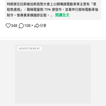
特朗普在拉斯維加斯造勢大會上公開嘲諷電動車車主患有「里
程焦慮病」，聲稱電量剩 75% 便發作，並重申已廢除電動車強
閱讀全文
制令。惟專業車媒隨即反駁，...
348
108
分享
↗
ADVERTISEMENT