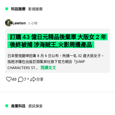
科技娛樂
影視娛樂
Lawton
5 小時
訂購 43 億日元精品後棄單 大阪女 2 年
後終被捕 涉海賊王,火影周邊產品
日本警視廳神田署 8 月 6 日公布，拘捕一名 32 歲大阪女子，
指她涉嫌在出版巨頭集英社旗下官方網店「JUMP
閱讀全文
CHARACTERS ST...
49
7
分享
↗
商業科技
資訊保安