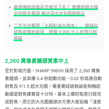
香港傳統遊戲店怎樣活下去？ 實體遊戲光碟
走到歷史盡頭 專訪深水埗多間遊戲店
二手平台驚現「北極點海水樣本」 聲稱科
研隊員實地取得 標價 9,999 元人民幣引起
懷疑
2,260 萬像素鏡頭質素中上
至於影相方面，SHARP 506SH 採用了 2,260 萬像
素鏡頭，並具備 0.4 秒起動功能、0.02 秒高速自動
對焦及 F/1.9 超大光圈，筆者實試過無論是相機起
動還是對焦確實是十分快，基本上擺好取景已經完
成對焦，而它的大光圈鏡頭亦方便大家拍攝「淺景