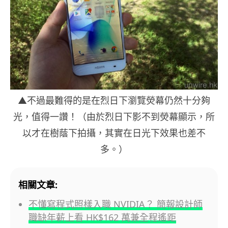
▲不過最難得的是在烈日下瀏覽熒幕仍然十分夠
光，值得一讚！（由於烈日下影不到熒幕顯示，所
以才在樹蔭下拍攝，其實在日光下效果也差不
多。）
相關文章:
不懂寫程式照樣入職 NVIDIA？ 簡報設計師
職缺年薪上看 HK$162 萬兼全程遙距