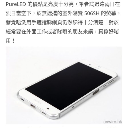
PureLED 的優點是亮度十分高，筆者試過這兩日在
烈日當空下，於無遮擋的室外瀏覽 506SH 的熒幕，
發覺唔洗用手遮擋睇網頁仍然睇得十分清楚！對於
經常要在外面工作或者睇嘢的朋友來講，真係好啱
用！