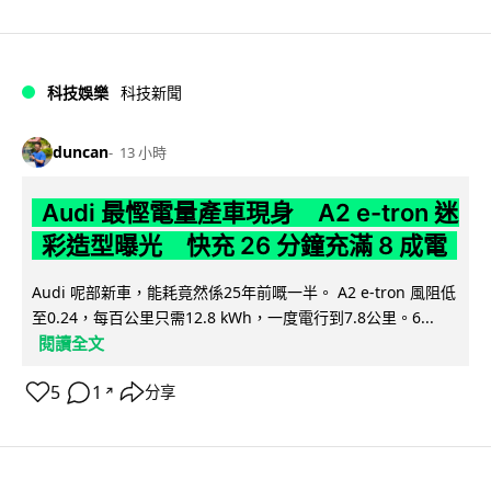
科技娛樂
科技新聞
duncan
13 小時
Audi 最慳電量產車現身 A2 e-tron 迷
彩造型曝光 快充 26 分鐘充滿 8 成電
Audi 呢部新車，能耗竟然係25年前嘅一半。 A2 e-tron 風阻低
至0.24，每百公里只需12.8 kWh，一度電行到7.8公里。6...
閱讀全文
5
1
分享
↗