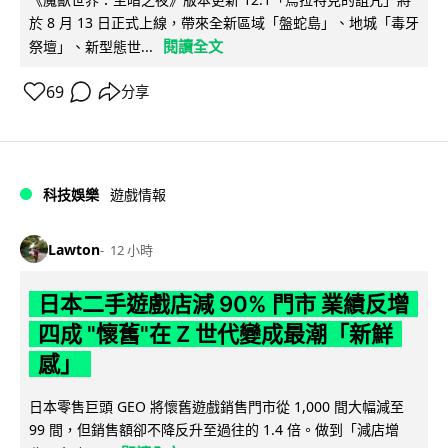
於 8 月 13 日正式上線，帶來全新區域「盤蛇島」、地城「毒牙
閱讀全文
祭壇」、新型態世...
69
分享
科技娛樂
遊戲情報
Lawton
12 小時
日本二手遊戲店減 90% 門市 業績反增
四成 "懷舊"在 Z 世代變成最潮「新鮮
感」
日本零售巨頭 GEO 將懷舊遊戲銷售門市從 1,000 間大幅減至
99 間，但銷售額卻不降反升至過往的 1.4 倍。做到「減店增