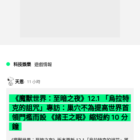
科技娛樂
遊戲情報
天恩
11 小時
《魔獸世界：至暗之夜》12.1 「烏拉特
克的詛咒」專訪：巢穴不為提高世界首
領門檻而設 《諸王之眠》縮短約 10 分
鐘
《魔獸世界：至暗之夜》版本更新 12.1「烏拉特克的詛咒」將