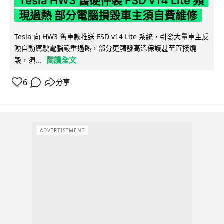
Tesla HW3 舊硬件裝 FSD v14 Lite 頻
現過熱 部分電腦損毀車主須自費維修
Tesla 向 HW3 舊車款推送 FSD v14 Lite 系統，引發大量車主反
映自動駕駛電腦嚴重過熱，部分更觸發高溫保護甚至直接燒
閱讀全文
毀，須...
6
分享
ADVERTISEMENT