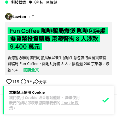
科技娛樂
生活科技
區塊鏈
Lawton
1 日
Fun Coffee 咖啡騙局爆煲 咖啡包裝虛
擬貨幣投資騙局 港澳警拘 8 人涉款
9,400 萬元
香港警方聯同澳門司警搗破以養生咖啡生意包裝的虛擬貨幣投
資騙局 Fun Coffee，兩地共拘捕 8 人，接獲逾 200 宗舉報，涉
閱讀全文
款 9,4...
118
9
分享
↗
本網站正使用 Cookie
我們使用 Cookie 改善網站體驗。 繼續使用
我們的網站即表示您同意我們的
Cookie 政
策
。
科技娛樂
生活科技
智慧城市