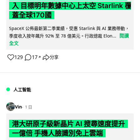
入 目標明年數據中心上太空 Starlink 覆
蓋全球170國
SpaceX 公佈最新第二季業績，受惠 Starlink 與 AI 業務帶動，
閱讀
季度收入按年飆升 92% 至 78 億美元。行政總裁 Elon...
全文
129
17
分享
↗
人工智能
Vin
1 日
港大研原子級新晶片 AI 搜尋速度提升
一億倍 手機人臉識別免上雲端