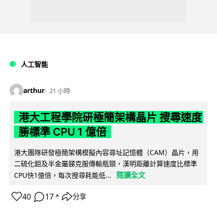
人工智能
arthur
21 小時
港大工程學院研極簡架構晶片 搜尋速度
勝標準 CPU 1 億倍
港大團隊研發極簡架構模擬內容尋址記憶體（CAM）晶片，用
二硫化鉬及半金屬銻克服傳輸瓶頸，漢明距離計算速度比標準
閱讀全文
CPU快1億倍，每次搜尋耗能低...
40
17
分享
↗