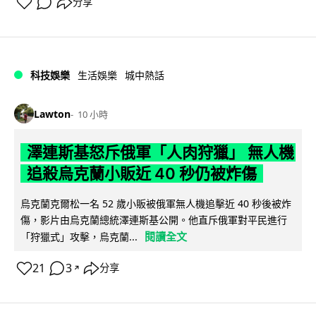
分享
科技娛樂
生活娛樂
城中熱話
Lawton
10 小時
澤連斯基怒斥俄軍「人肉狩獵」 無人機
追殺烏克蘭小販近 40 秒仍被炸傷
烏克蘭克爾松一名 52 歲小販被俄軍無人機追擊近 40 秒後被炸
傷，影片由烏克蘭總統澤連斯基公開。他直斥俄軍對平民進行
閱讀全文
「狩獵式」攻擊，烏克蘭...
21
3
分享
↗