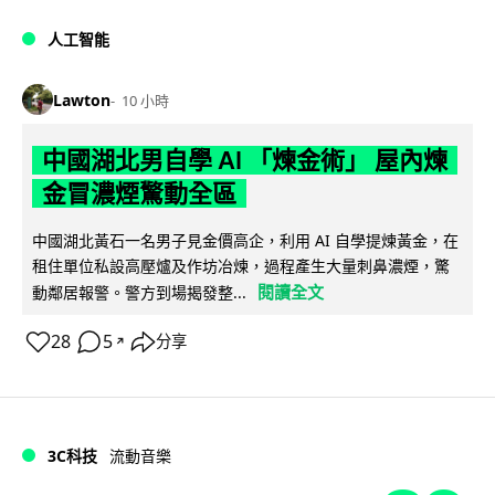
人工智能
Lawton
10 小時
中國湖北男自學 AI 「煉金術」 屋內煉
金冒濃煙驚動全區
中國湖北黃石一名男子見金價高企，利用 AI 自學提煉黃金，在
租住單位私設高壓爐及作坊冶煉，過程產生大量刺鼻濃煙，驚
閱讀全文
動鄰居報警。警方到場揭發整...
28
5
分享
↗
3C科技
流動音樂