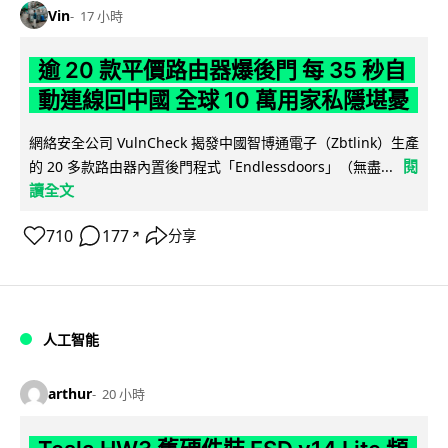
Vin
17 小時
逾 20 款平價路由器爆後門 每 35 秒自
動連線回中國 全球 10 萬用家私隱堪憂
網絡安全公司 VulnCheck 揭發中國智博通電子（Zbtlink）生產
閱
的 20 多款路由器內置後門程式「Endlessdoors」（無盡...
讀全文
710
177
分享
↗
人工智能
arthur
20 小時