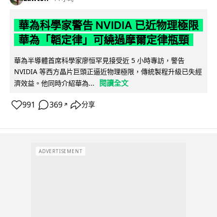
華為科學家警告 NVIDIA 已近物理極限
華為「韜定律」可繞過摩爾定律瓶頸
華為半導體首席科學家廖恒罕見接受近 5 小時專訪，警告
NVIDIA 等西方晶片巨頭正逼近物理極限，傳統製程升級已失經
閱讀全文
濟效益。他同時介紹華為...
991
369
分享
↗
ADVERTISEMENT