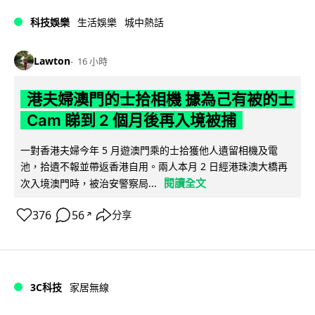
科技娛樂
生活娛樂
城中熱話
Lawton
16 小時
港夫婦澳門的士拾相機 據為己有被的士
Cam 睇到 2 個月後再入境被捕
一對香港夫婦今年 5 月遊澳門乘的士拾獲他人遺留相機及電
池，拾遺不報並帶返香港自用。兩人本月 2 日經港珠澳大橋再
閱讀全文
次入境澳門時，被治安警察局...
376
56
分享
↗
3C科技
家居無線