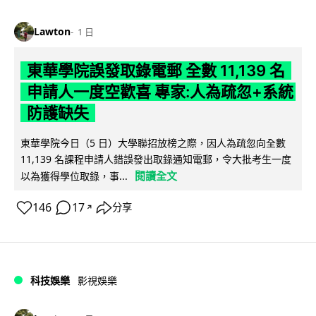
Lawton
1 日
東華學院誤發取錄電郵 全數 11,139 名
申請人一度空歡喜 專家:人為疏忽+系統
防護缺失
東華學院今日（5 日）大學聯招放榜之際，因人為疏忽向全數
11,139 名課程申請人錯誤發出取錄通知電郵，令大批考生一度
閱讀全文
以為獲得學位取錄，事...
146
17
分享
↗
科技娛樂
影視娛樂