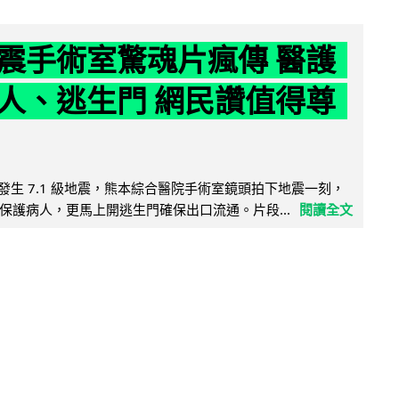
震手術室驚魂片瘋傳 醫護
人、逃生門 網民讚值得尊
8 日發生 7.1 級地震，熊本綜合醫院手術室鏡頭拍下地震一刻，
保護病人，更馬上開逃生門確保出口流通。片段...
閱讀全文