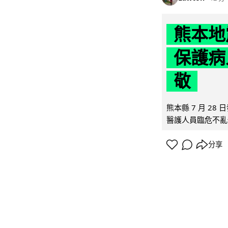
熊本地
保護病
敬
熊本縣 7 月 2
醫護人員臨危不亂
分享