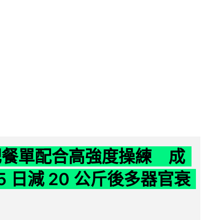
減肥餐單配合高強度操練 成
5 日減 20 公斤後多器官衰