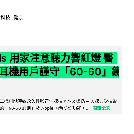
活科技
健康
ods 用家注意聽力響紅燈 醫
耳機用戶謹守「60-60」鐵
耳機可能導致永久性噪音性聽損。本文盤點 4 大聽力受損警
60-60 原則」及 Apple 內置防護功能，...
閱讀全文