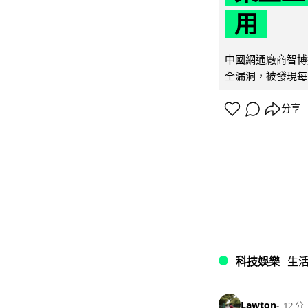
用
中國網通廠商智博通電
全漏洞，被發現每 
分享
科技娛樂
生
Lawton
12 分