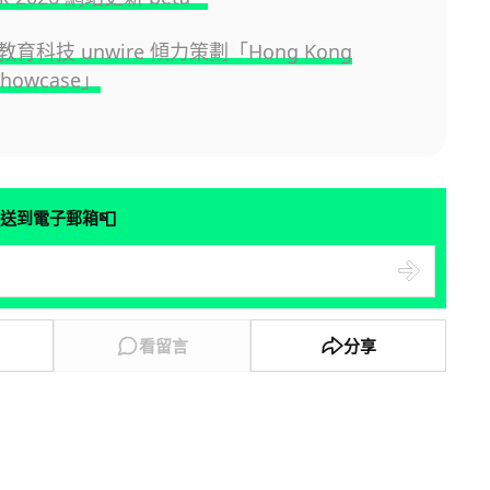
育科技 unwire 傾力策劃「Hong Kong
Showcase」
📮
送到電子郵箱
看留言
分享