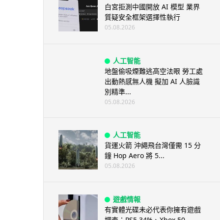
白宮拒測中國開放 AI 模型 業界
質疑安全框架選擇性執行
05.08.2026
人工智能
地盤偷吸煙難逃高空法眼 勞工處
出動熱感無人機 擬加 AI 人臉識
別精準...
05.08.2026
人工智能
貨運火箭 沖繩飛台灣僅需 15 分
鐘 Hop Aero 將 5...
05.08.2026
遊戲情報
有實體光碟未必代表你擁有遊戲
調查：PS5 34%、Xbox 50...