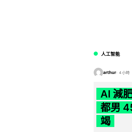
人工智能
arthur
4 小時
AI 
都男 4
竭