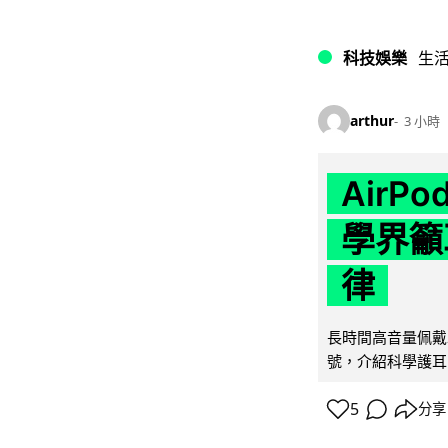
科技娛樂
生
arthur
3 小時
AirP
學界籲
律
長時間高音量佩戴
號，介紹科學護耳的「
5
分享