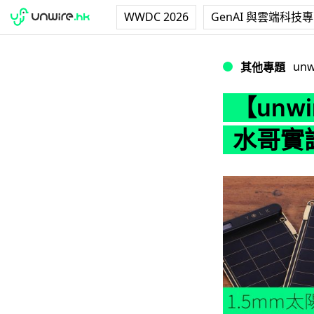
WWDC 2026
GenAI 與雲端科技
【unwire TV】有無
unw
其他專題
【unwi
水哥實試 