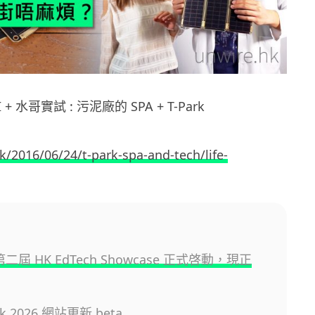
 + 水哥實試 : 污泥廠的 SPA + T-Park
k/2016/06/24/t-park-spa-and-tech/life-
 第二屆 HK EdTech Showcase 正式啓動，現正
.hk 2026 網站更新 beta