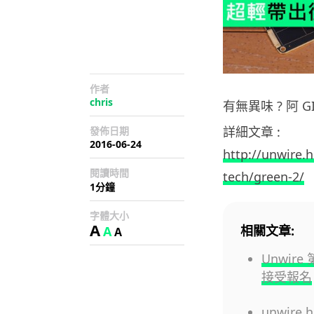
作者
chris
有無異味 ? 阿 GI
詳細文章 :
發佈日期
2016-06-24
http://unwire.h
閱讀時間
tech/green-2/
1分鐘
字體大小
A
相關文章:
A
A
Unwire
接受報名
unwire