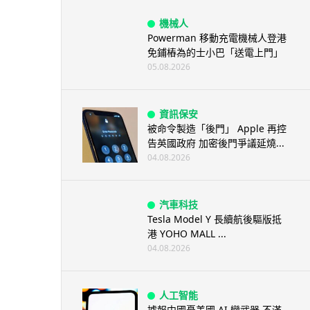
機械人
Powerman 移動充電機械人登港
免鋪樁為的士小巴「送電上門」
05.08.2026
資訊保安
被命令製造「後門」 Apple 再控
告英國政府 加密後門爭議延燒...
04.08.2026
汽車科技
Tesla Model Y 長續航後驅版抵
港 YOHO MALL ...
04.08.2026
人工智能
據報中國憂美國 AI 變武器 不滿