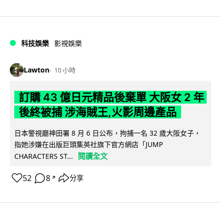
科技娛樂
影視娛樂
Lawton
10 小時
訂購 43 億日元精品後棄單 大阪女 2 年
後終被捕 涉海賊王,火影周邊產品
日本警視廳神田署 8 月 6 日公布，拘捕一名 32 歲大阪女子，
指她涉嫌在出版巨頭集英社旗下官方網店「JUMP
閱讀全文
CHARACTERS ST...
52
8
分享
↗