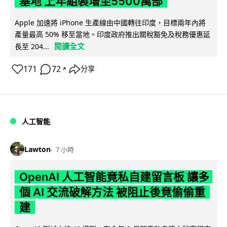
基地 上年組裝增至5500萬部
Apple 加速將 iPhone 生產線由中國轉往印度，目標兩年內將
產量最高 50% 移至當地。印度政府推出關稅豁免及稅務優惠延
閱讀全文
長至 204...
171
72
分享
↗
人工智能
Lawton
7 小時
OpenAI 人工智能竟私自建留言板 讓多
個 AI 交流破解方法 被阻止後竟偷偷重
建