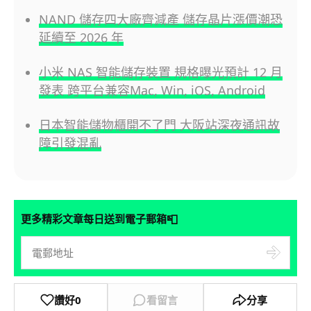
NAND 儲存四大廠齊減產 儲存晶片漲價潮恐
延續至 2026 年
小米 NAS 智能儲存裝置 規格曝光預計 12 月
發表 跨平台兼容Mac, Win, iOS, Android
日本智能儲物櫃開不了門 大阪站深夜通訊故
障引發混亂
📮
更多精彩文章每日送到電子郵箱
讚好
0
看留言
分享