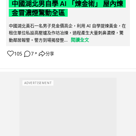
中國湖北男自學 AI 「煉金術」 屋內煉
金冒濃煙驚動全區
中國湖北黃石一名男子見金價高企，利用 AI 自學提煉黃金，在
租住單位私設高壓爐及作坊冶煉，過程產生大量刺鼻濃煙，驚
閱讀全文
動鄰居報警。警方到場揭發整...
105
7
分享
↗
ADVERTISEMENT