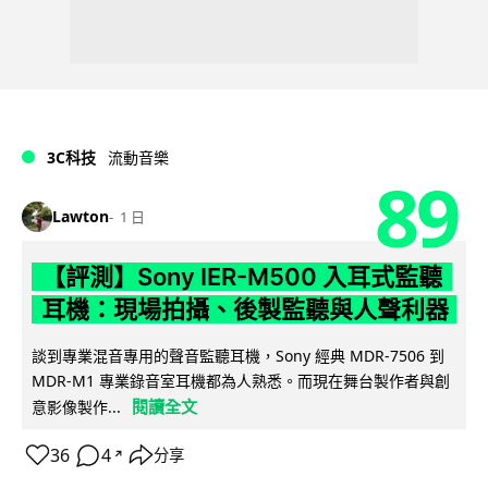
3C科技
流動音樂
89
Lawton
1 日
【評測】Sony IER-M500 入耳式監聽
耳機：現場拍攝、後製監聽與人聲利器
談到專業混音專用的聲音監聽耳機，Sony 經典 MDR-7506 到
MDR-M1 專業錄音室耳機都為人熟悉。而現在舞台製作者與創
閱讀全文
意影像製作...
36
4
分享
↗