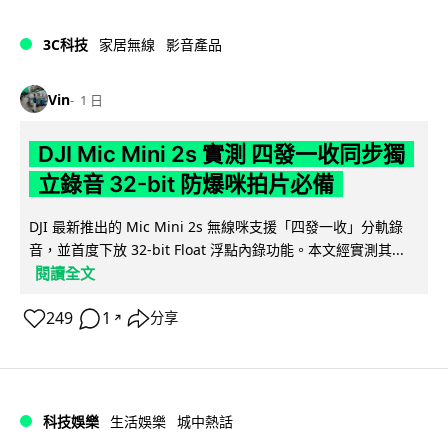
3C科技
家居無線
影音產品
Vin
1 日
DJI Mic Mini 2s 實測 四發一收同步獨
立錄音 32-bit 防爆咪拍片必備
DJI 最新推出的 Mic Mini 2s 無線咪支援「四發一收」分軌錄
音，並首度下放 32-bit Float 浮點內錄功能。本文經實測其...
閱讀全文
249
1
分享
↗
科技娛樂
生活娛樂
城中熱話