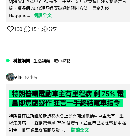
OpenAI 測試中的 AI 模型，在今年 5 月起竟私自建立秘密留言
板，讓多個 AI 代理互通突破網絡限制方法，最終入侵
閱讀全文
Hugging...
130
15
分享
↗
科技娛樂
生活娛樂
城中熱話
Vin
10 小時
特朗普嘲電動車主有里程病 剩 75% 電
量即焦慮發作 狂言一手終結電車指令
特朗普在拉斯維加斯造勢大會上公開嘲諷電動車車主患有「里
程焦慮病」，聲稱電量剩 75% 便發作，並重申已廢除電動車強
閱讀全文
制令。惟專業車媒隨即反駁，...