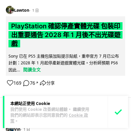
Lawton
1 日
PlayStation 確認停產實體光碟 包裝印
出重要通告 2028 年 1 月後不出光碟遊
戲
Sony 已在 PS5 主機包裝加貼提示貼紙，重申官方 7 月已公布
計劃：2028 年 1 月起停產新遊戲實體光碟。分析師預期 PS6
閱讀全文
因此...
169
76
分享
↗
本網站正使用 Cookie
我們使用 Cookie 改善網站體驗。 繼續使用
人工智能
我們的網站即表示您同意我們的
Cookie 政
策
。
Vin
1 日