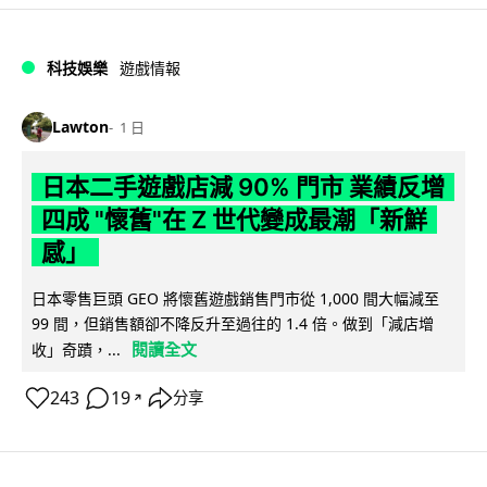
科技娛樂
遊戲情報
Lawton
1 日
日本二手遊戲店減 90% 門市 業績反增
四成 "懷舊"在 Z 世代變成最潮「新鮮
感」
日本零售巨頭 GEO 將懷舊遊戲銷售門市從 1,000 間大幅減至
99 間，但銷售額卻不降反升至過往的 1.4 倍。做到「減店增
閱讀全文
收」奇蹟，...
243
19
分享
↗