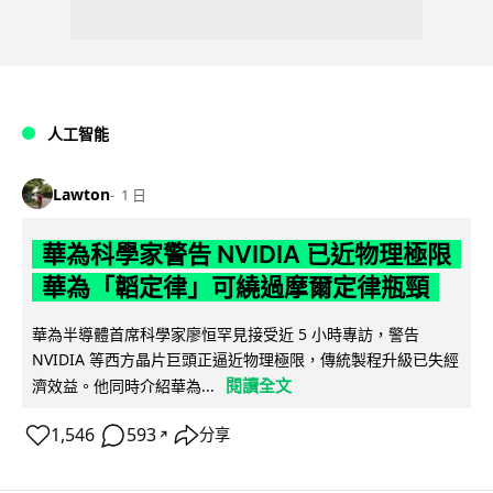
人工智能
Lawton
1 日
華為科學家警告 NVIDIA 已近物理極限
華為「韜定律」可繞過摩爾定律瓶頸
華為半導體首席科學家廖恒罕見接受近 5 小時專訪，警告
NVIDIA 等西方晶片巨頭正逼近物理極限，傳統製程升級已失經
閱讀全文
濟效益。他同時介紹華為...
1,546
593
分享
↗