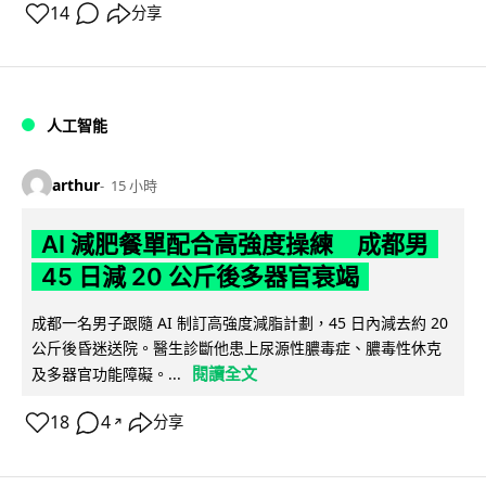
14
分享
人工智能
arthur
15 小時
AI 減肥餐單配合高強度操練 成都男
45 日減 20 公斤後多器官衰竭
成都一名男子跟隨 AI 制訂高強度減脂計劃，45 日內減去約 20
公斤後昏迷送院。醫生診斷他患上尿源性膿毒症、膿毒性休克
閱讀全文
及多器官功能障礙。...
18
4
分享
↗