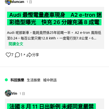
duncan
1 日
Audi 最慳電量產車現身 A2 e-tron 迷
彩造型曝光 快充 26 分鐘充滿 8 成電
Audi 呢部新車，能耗竟然係25年前嘅一半。 A2 e-tron 風阻低
至0.24，每百公里只需12.8 kWh，一度電行到7.8公里。6...
閱讀全文
7
1
分享
↗
科技娛樂
生活娛樂
城中熱話
Vin
1 日
法國 8 月 11 日出新例 未經同意嚴禁