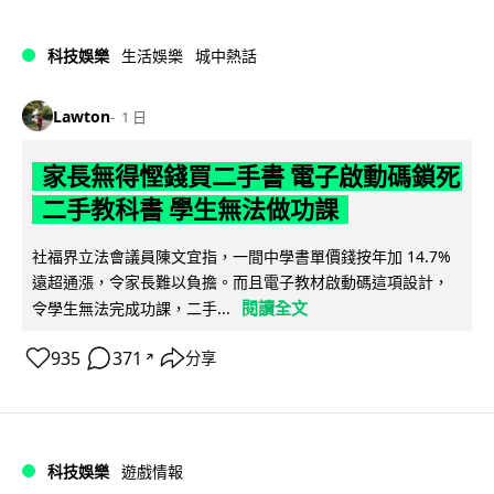
科技娛樂
生活娛樂
城中熱話
Lawton
1 日
家長無得慳錢買二手書 電子啟動碼鎖死
二手教科書 學生無法做功課
社福界立法會議員陳文宜指，一間中學書單價錢按年加 14.7%
遠超通漲，令家長難以負擔。而且電子教材啟動碼這項設計，
閱讀全文
令學生無法完成功課，二手...
935
371
分享
↗
科技娛樂
遊戲情報