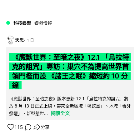
科技娛樂
遊戲情報
天恩
1 日
《魔獸世界：至暗之夜》12.1 「烏拉特
克的詛咒」專訪：巢穴不為提高世界首
領門檻而設 《諸王之眠》縮短約 10 分
鐘
《魔獸世界：至暗之夜》版本更新 12.1「烏拉特克的詛咒」將
於 8 月 13 日正式上線，帶來全新區域「盤蛇島」、地城「毒牙
閱讀全文
祭壇」、新型態世...
115
分享