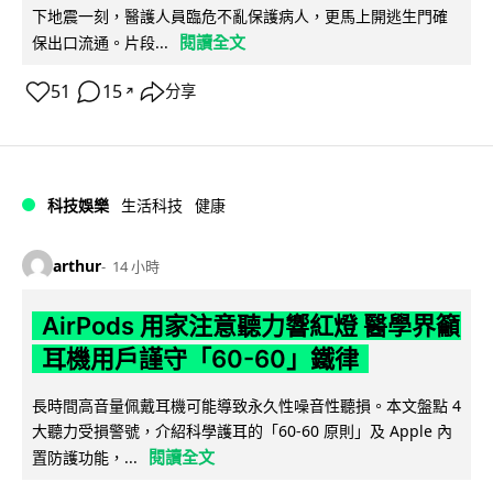
下地震一刻，醫護人員臨危不亂保護病人，更馬上開逃生門確
閱讀全文
保出口流通。片段...
51
15
分享
↗
科技娛樂
生活科技
健康
arthur
14 小時
AirPods 用家注意聽力響紅燈 醫學界籲
耳機用戶謹守「60-60」鐵律
長時間高音量佩戴耳機可能導致永久性噪音性聽損。本文盤點 4
大聽力受損警號，介紹科學護耳的「60-60 原則」及 Apple 內
閱讀全文
置防護功能，...