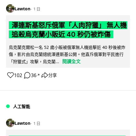
Lawton
1 日
澤連斯基怒斥俄軍「人肉狩獵」 無人機
追殺烏克蘭小販近 40 秒仍被炸傷
烏克蘭克爾松一名 52 歲小販被俄軍無人機追擊近 40 秒後被炸
傷，影片由烏克蘭總統澤連斯基公開。他直斥俄軍對平民進行
閱讀全文
「狩獵式」攻擊，烏克蘭...
102
36
分享
↗
人工智能
Lawton
1 日