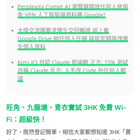
Perplexity Comet AI 瀏覽器開放任何人使用
免 VPN 人工智能搵資料勝 Google?
大陸交流團要求學生交回鄉證 卻上載
Google Drive 給任何人任睇 疑設定錯誤洩學
生個人資料
Kimi K3 自認 Claude 掀論戰 正方: 15% 測試
自稱 Claude 反方: 人手改 Code 扮任何人都
得
旺角、九龍塘、青衣實試 3HK 免費 Wi-
Fi：超級快！
好了，既然登記簡單，相信大家都想知道 3HK「賣