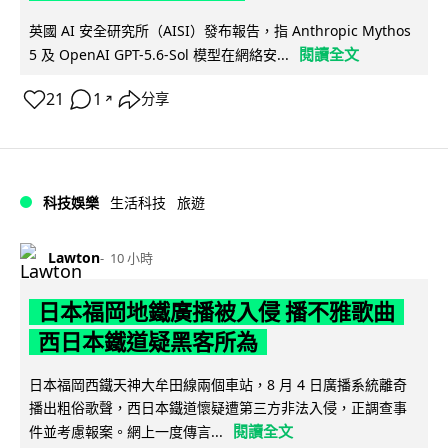
英國 AI 安全研究所（AISI）發布報告，指 Anthropic Mythos
閱讀全文
5 及 OpenAI GPT-5.6-Sol 模型在網絡安...
21
1
分享
↗
科技娛樂
生活科技
旅遊
Lawton
10 小時
日本福岡地鐵廣播被入侵 播不雅歌曲
西日本鐵道疑黑客所為
日本福岡西鐵天神大牟田線兩個車站，8 月 4 日廣播系統離奇
播出粗俗歌聲，西日本鐵道懷疑遭第三方非法入侵，正調查事
閱讀全文
件並考慮報案。網上一度傳言...