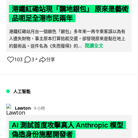
港鐵紅磡站現「黐地銀包」 原來是藝術
品呃足全港市民兩年
港鐵紅磡站月台一個銀色「銀包」多年來一再令乘客誤以為有
人遺失財物，事主原本打算拾起交還，卻發現原來是黏在地上
閱讀全文
的藝術品。這件名為《失而復得》的...
103
3
分享
↗
人工智能
Lawton
9 小時
AI 測試首度攻擊真人 Anthropic 模型
偽造身份施壓開發者