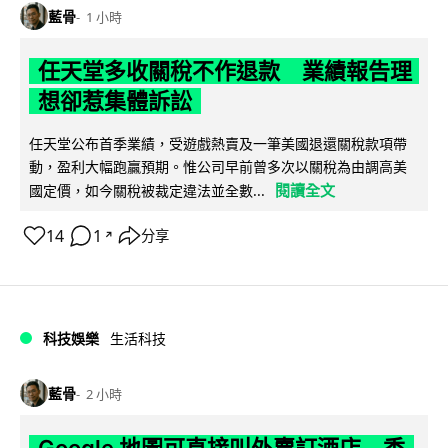
藍骨
1 小時
任天堂多收關稅不作退款 業績報告理
想卻惹集體訴訟
任天堂公布首季業績，受遊戲熱賣及一筆美國退還關稅款項帶
動，盈利大幅跑贏預期。惟公司早前曾多次以關稅為由調高美
閱讀全文
國定價，如今關稅被裁定違法並全數...
14
1
分享
↗
科技娛樂
生活科技
藍骨
2 小時