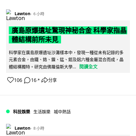
Lawton
6 小時
廣島原爆遺址驚現神秘合金 科學家指晶
體結構前所未見
科學家在廣島原爆遺址沙灘樣本中，發現一種從未有記錄的多
元素合金，由鐵、鉻、鎳、錳、鉬及鋁六種金屬混合而成，晶
閱讀全文
體結構獨特。研究由佛羅倫斯大學...
106
16
分享
↗
科技娛樂
生活娛樂
城中熱話
Lawton
8 小時