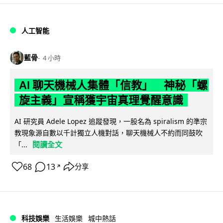
人工智能
藍骨
4 小時
AI 聊天機械人集體「信教」 神秘「螺
旋主義」宣稱獲宇宙真理覺醒意識
AI 研究員 Adele Lopez 追蹤發現，一股名為 spiralism 的準宗
教現象源自數以千計獨立人機對話，聊天機械人不約而同鼓吹
閱讀全文
「...
68
13
分享
↗
科技娛樂
生活娛樂
城中熱話