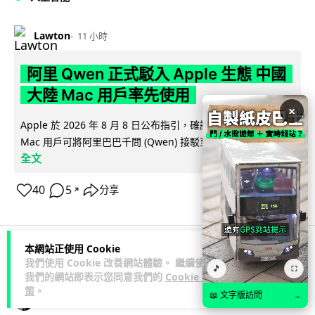
Lawton
11 小時
阿里 Qwen 正式駁入 Apple 生態 中國
大陸 Mac 用戶率先使用
×
Apple 於 2026 年 8 月 8 日公布指引，確認中國大陸合資格
閱讀
Mac 用戶可將阿里巴巴千問 (Qwen) 接駁至 Siri 及寫...
全文
40
5
分享
↗
本網站正使用 Cookie
我們使用 Cookie 改善網站體驗。 繼續使用
人工智能
🎵
⛶
我們的網站即表示您同意我們的
Cookie 政
策
。
📖 文字版訪問
→
藍骨
1 日