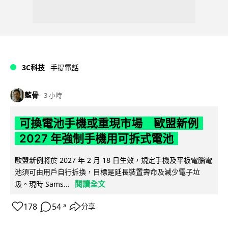
3C科技
手提電話
藍骨
3 小時
可換電池手機或重現市場 歐盟新例
2027 年強制手機用可拆式電池
歐盟新例將於 2027 年 2 月 18 日生效，規定手機及平板電腦電
池須可由用戶自行拆換，目標是延長裝置壽命及減少電子垃
閱讀全文
圾。現時 Sams...
178
54
分享
↗