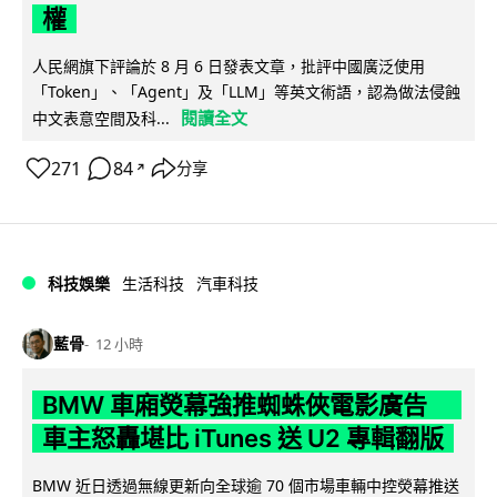
權
人民網旗下評論於 8 月 6 日發表文章，批評中國廣泛使用
「Token」、「Agent」及「LLM」等英文術語，認為做法侵蝕
閱讀全文
中文表意空間及科...
271
84
分享
↗
科技娛樂
生活科技
汽車科技
藍骨
12 小時
BMW 車廂熒幕強推蜘蛛俠電影廣告
車主怒轟堪比 iTunes 送 U2 專輯翻版
BMW 近日透過無線更新向全球逾 70 個市場車輛中控熒幕推送