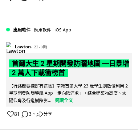
iOS App
應用軟件
應用軟件
Lawton
22 小時
首爾大生 2 星期開發防曬地圖 一日暴增
2 萬人下載衝榜首
【行路都要揀好有遮陰】南韓首爾大學 23 歲學生劉敏俊利用 2
星期開發防曬導航 App「走向陰涼處」，結合建築物高度、太
閱讀全文
陽仰角及行道樹陰影...
81
3
分享
↗