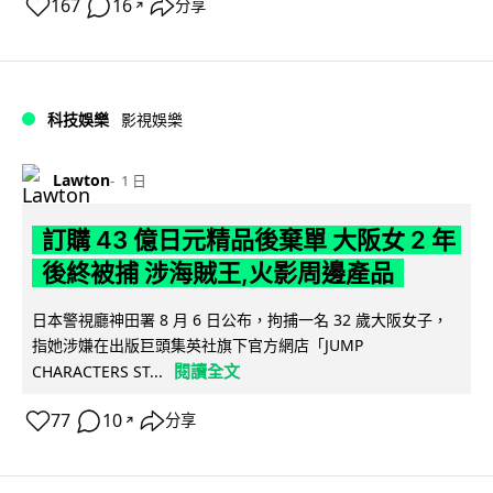
167
16
分享
↗
科技娛樂
影視娛樂
Lawton
1 日
訂購 43 億日元精品後棄單 大阪女 2 年
後終被捕 涉海賊王,火影周邊產品
日本警視廳神田署 8 月 6 日公布，拘捕一名 32 歲大阪女子，
指她涉嫌在出版巨頭集英社旗下官方網店「JUMP
閱讀全文
CHARACTERS ST...
77
10
分享
↗