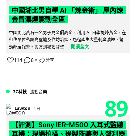
中國湖北男自學 AI 「煉金術」 屋內煉
金冒濃煙驚動全區
中國湖北黃石一名男子見金價高企，利用 AI 自學提煉黃金，在
租住單位私設高壓爐及作坊冶煉，過程產生大量刺鼻濃煙，驚
閱讀全文
動鄰居報警。警方到場揭發整...
114
8
分享
↗
3C科技
流動音樂
89
Lawton
2 日
【評測】Sony IER-M500 入耳式監聽
耳機：現場拍攝、後製監聽與人聲利器