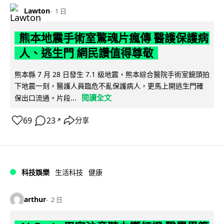
Lawton
1 日
熊本地震手術室驚魂片瘋傳 醫護保護病
人、逃生門 網民讚值得尊敬
熊本縣 7 月 28 日發生 7.1 級地震，熊本綜合醫院手術室鏡頭拍
下地震一刻，醫護人員臨危不亂保護病人，更馬上開逃生門確
閱讀全文
保出口流通。片段...
69
23
分享
↗
科技娛樂
生活科技
健康
arthur
2 日