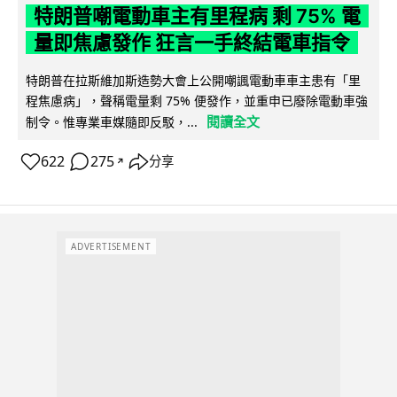
特朗普嘲電動車主有里程病 剩 75% 電
量即焦慮發作 狂言一手終結電車指令
特朗普在拉斯維加斯造勢大會上公開嘲諷電動車車主患有「里
程焦慮病」，聲稱電量剩 75% 便發作，並重申已廢除電動車強
閱讀全文
制令。惟專業車媒隨即反駁，...
622
275
分享
↗
ADVERTISEMENT