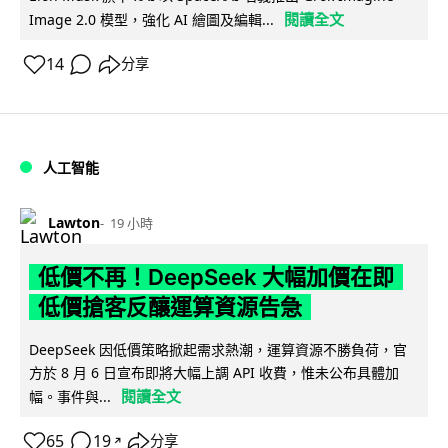
閱讀全文
Image 2.0 模型，強化 AI 繪圖及編輯...
14
分享
人工智能
Lawton
19 小時
低價不再！DeepSeek 大幅加價在即
低價搶客反釀運算資源告急
DeepSeek 因低價策略掀起需求熱潮，運算資源不勝負荷，官
方於 8 月 6 日宣布即將大幅上調 API 收費，惟未公布具體加
閱讀全文
幅。事件與...
65
19
分享
↗