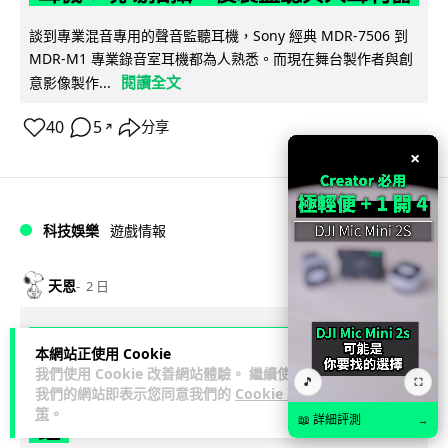
談到專業混音專用的聲音監聽耳機，Sony 經典 MDR-7506 到
MDR-M1 專業錄音室耳機都為人熟悉。而現在舞台製作者與創
閱讀全文
意影像製作...
40
5
分享
↗
×
科技娛樂
遊戲情報
天恩
2 日
《魔獸世界：至暗之夜》12.1 「烏拉特
本網站正使用 Cookie
克的詛咒」專訪：巢穴不為提高世界首
我們使用 Cookie 改善網站體驗。 繼續使用
🎵
⛶
我們的網站即表示您同意我們的
Cookie 政
領門檻而設 《諸王之眠》縮短約 10 分
策
。
📖 詳細評測
→
鐘