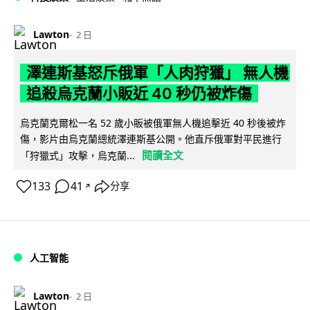
Lawton
2 日
澤連斯基怒斥俄軍「人肉狩獵」 無人機
追殺烏克蘭小販近 40 秒仍被炸傷
烏克蘭克爾松一名 52 歲小販被俄軍無人機追擊近 40 秒後被炸
傷，影片由烏克蘭總統澤連斯基公開。他直斥俄軍對平民進行
閱讀全文
「狩獵式」攻擊，烏克蘭...
133
41
分享
↗
人工智能
Lawton
2 日