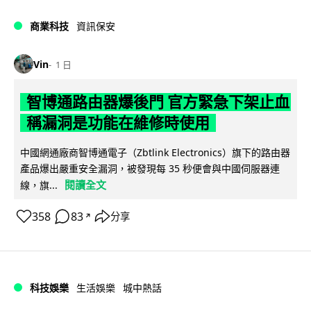
商業科技
資訊保安
Vin
1 日
智博通路由器爆後門 官方緊急下架止血
稱漏洞是功能在維修時使用
中國網通廠商智博通電子（Zbtlink Electronics）旗下的路由器
產品爆出嚴重安全漏洞，被發現每 35 秒便會與中國伺服器連
閱讀全文
線，旗...
358
83
分享
↗
科技娛樂
生活娛樂
城中熱話