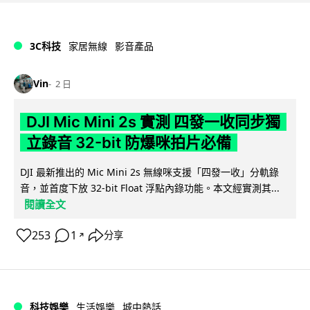
3C科技
家居無線
影音產品
Vin
2 日
DJI Mic Mini 2s 實測 四發一收同步獨
立錄音 32-bit 防爆咪拍片必備
DJI 最新推出的 Mic Mini 2s 無線咪支援「四發一收」分軌錄
音，並首度下放 32-bit Float 浮點內錄功能。本文經實測其...
閱讀全文
253
1
分享
↗
科技娛樂
生活娛樂
城中熱話