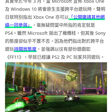
其實早於今年 3 月，當 Microsoft 宣佈 Xbox One
及 Windows 10 將會原生支援跨平台遊玩時，聲明
日就特別指出 Xbox One 亦可以
「公開邀請其他網
絡一同參與」
，毫無疑問當中所指的肯定就是
PS4。雖然 Microsoft 拋出了橄欖枝，但其後 Sony
的態度卻似乎不置不否，因為他們指出對於跨平台
遊玩
持開放態度
，並強調以往有部份遊戲如
《FF11》，早就已經讓 PS2 及 PC 玩家共同遊玩。