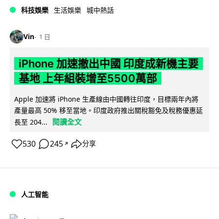
科技娛樂
生活娛樂
城中熱話
Vin
1 日
iPhone 加速撤出中國 印度成新機主要
基地 上年組裝增至5500萬部
Apple 加速將 iPhone 生產線由中國轉往印度，目標兩年內將
產量最高 50% 移至當地。印度政府推出關稅豁免及稅務優惠延
閱讀全文
長至 204...
530
245
分享
↗
人工智能