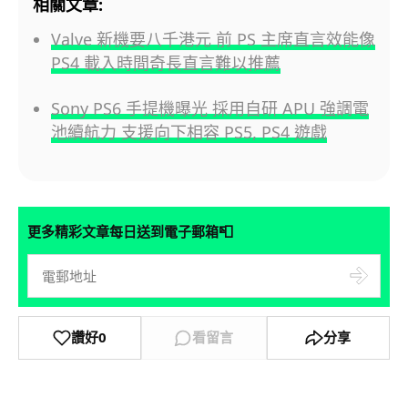
相關文章:
Valve 新機要八千港元 前 PS 主席直言效能像
PS4 載入時間奇長直言難以推薦
Sony PS6 手提機曝光 採用自研 APU 強調電
池續航力 支援向下相容 PS5, PS4 遊戲
📮
更多精彩文章每日送到電子郵箱
讚好
0
看留言
分享