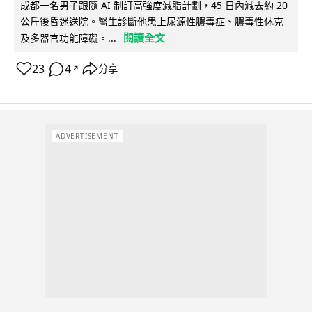
成都一名男子跟隨 AI 制訂高強度減脂計劃，45 日內減去約 20
公斤後昏迷送院。醫生診斷他患上尿源性膿毒症、膿毒性休克
閱讀全文
及多器官功能障礙。...
23
4
分享
↗
ADVERTISEMENT