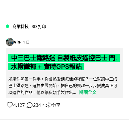
商業科技
3D 打印
Vin
1 日
中三巴士鐵路迷 自製紙皮遙控巴士 門,
水撥識郁 + 實時GPS報站
如果你熱愛一件事，你會熱愛到怎樣的程度？一位就讀中三的
巴士鐵路迷，選擇由零開始，把自己的興趣一步步變成真正可
閱讀全文
以運作的作品。他以紙皮親手製作出...
4,127
234
分享
↗