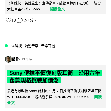
《蜘蛛俠：英雄重生》宣傳動畫，啟動車輛即彈出通知，觸發
閱讀全文
大批車主不滿。BMW 早...
18
分享
3C科技
流動音樂
音樂耳機
藍骨
13 小時
Sony 傳推平價復刻版耳筒 沿用六年
舊款規格挑戰加價潮
最近有爆料指 Sony 計劃於 9 月 7 日推出平價復刻版降噪耳機
閱讀
WH-1000XM4C，規格幾乎與 2020 年 WH-1000XM4...
全文