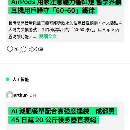
AirPods 用家注意聽力響紅燈 醫學界籲
耳機用戶謹守「60-60」鐵律
長時間高音量佩戴耳機可能導致永久性噪音性聽損。本文盤點 4
大聽力受損警號，介紹科學護耳的「60-60 原則」及 Apple 內
閱讀全文
置防護功能，...
20
分享
人工智能
arthur
2 日
AI 減肥餐單配合高強度操練 成都男
45 日減 20 公斤後多器官衰竭