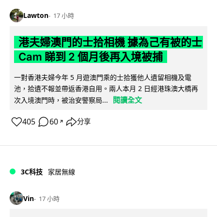
Lawton
17 小時
港夫婦澳門的士拾相機 據為己有被的士
Cam 睇到 2 個月後再入境被捕
一對香港夫婦今年 5 月遊澳門乘的士拾獲他人遺留相機及電
池，拾遺不報並帶返香港自用。兩人本月 2 日經港珠澳大橋再
閱讀全文
次入境澳門時，被治安警察局...
405
60
分享
↗
3C科技
家居無線
Vin
17 小時