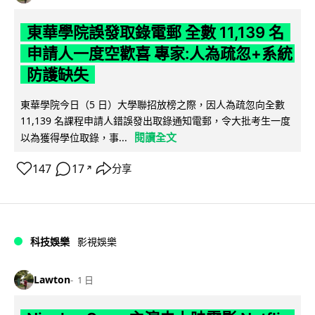
東華學院誤發取錄電郵 全數 11,139 名
申請人一度空歡喜 專家:人為疏忽+系統
防護缺失
東華學院今日（5 日）大學聯招放榜之際，因人為疏忽向全數
11,139 名課程申請人錯誤發出取錄通知電郵，令大批考生一度
閱讀全文
以為獲得學位取錄，事...
147
17
分享
↗
科技娛樂
影視娛樂
Lawton
1 日