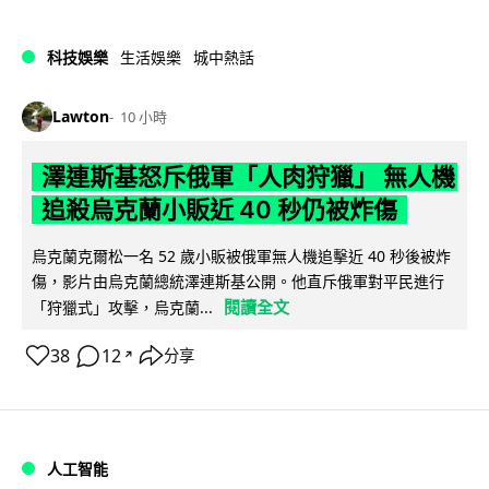
科技娛樂
生活娛樂
城中熱話
Lawton
10 小時
澤連斯基怒斥俄軍「人肉狩獵」 無人機
追殺烏克蘭小販近 40 秒仍被炸傷
烏克蘭克爾松一名 52 歲小販被俄軍無人機追擊近 40 秒後被炸
傷，影片由烏克蘭總統澤連斯基公開。他直斥俄軍對平民進行
閱讀全文
「狩獵式」攻擊，烏克蘭...
38
12
分享
↗
人工智能