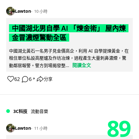
Lawton
10 小時
中國湖北男自學 AI 「煉金術」 屋內煉
金冒濃煙驚動全區
中國湖北黃石一名男子見金價高企，利用 AI 自學提煉黃金，在
租住單位私設高壓爐及作坊冶煉，過程產生大量刺鼻濃煙，驚
閱讀全文
動鄰居報警。警方到場揭發整...
62
6
分享
↗
3C科技
流動音樂
89
Lawton
11 小時