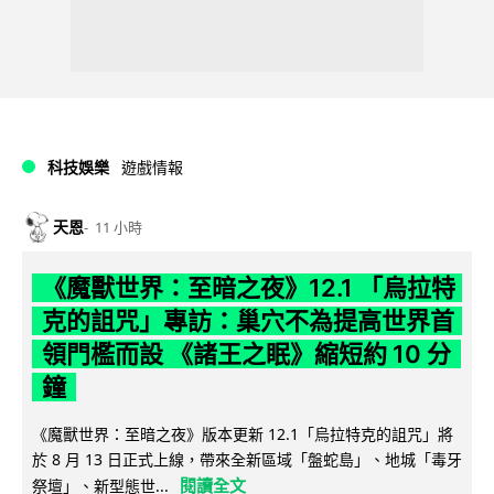
科技娛樂
遊戲情報
天恩
11 小時
《魔獸世界：至暗之夜》12.1 「烏拉特
克的詛咒」專訪：巢穴不為提高世界首
領門檻而設 《諸王之眠》縮短約 10 分
鐘
《魔獸世界：至暗之夜》版本更新 12.1「烏拉特克的詛咒」將
於 8 月 13 日正式上線，帶來全新區域「盤蛇島」、地城「毒牙
閱讀全文
祭壇」、新型態世...