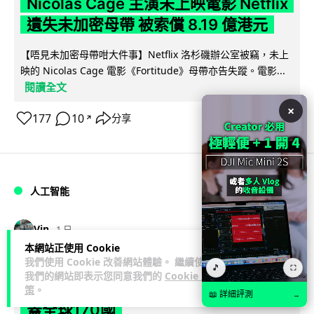
Nicolas Cage 主演未上映電影 Netflix
遺失未加密母帶 被索償 8.19 億港元
【唔見未加密母帶咁大件事】Netflix 洛杉磯辦公室被竊，未上
映的 Nicolas Cage 電影《Fortitude》母帶亦告失蹤。電影...
閱讀全文
×
177
10
分享
↗
人工智能
Vin
1 日
本網站正使用 Cookie
我們使用 Cookie 改善網站體驗。 繼續使用
Elon Musk: SpaceX 將挑戰萬億年收
🎵
⛶
我們的網站即表示您同意我們的
Cookie 政
入 目標明年數據中心上太空 Starlink 覆
策
。
📖 詳細評測
→
蓋全球170國