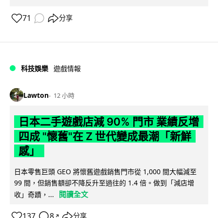
71
分享
科技娛樂
遊戲情報
Lawton
12 小時
日本二手遊戲店減 90% 門市 業績反增
四成 "懷舊"在 Z 世代變成最潮「新鮮
感」
日本零售巨頭 GEO 將懷舊遊戲銷售門市從 1,000 間大幅減至
99 間，但銷售額卻不降反升至過往的 1.4 倍。做到「減店增
閱讀全文
收」奇蹟，...
137
8
分享
↗