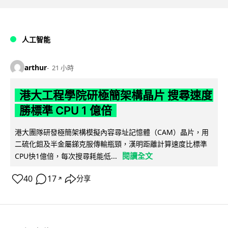
人工智能
arthur
21 小時
港大工程學院研極簡架構晶片 搜尋速度
勝標準 CPU 1 億倍
港大團隊研發極簡架構模擬內容尋址記憶體（CAM）晶片，用
二硫化鉬及半金屬銻克服傳輸瓶頸，漢明距離計算速度比標準
閱讀全文
CPU快1億倍，每次搜尋耗能低...
40
17
分享
↗