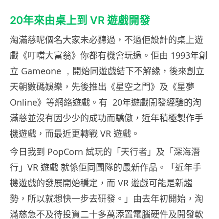
20年來由桌上到 VR 遊戲開發
淘滿慈呢個名大家未必聽過，不過佢設計的桌上遊
戲《叮噹大富翁》你都有機會玩過。佢由
1993
年創
立
Gameone ，
開始同遊戲結下不解緣，後來創立
天
朝
數碼
娛
樂，先後推出《星空之門》及《星夢
Online
》等網絡遊戲。有 20年遊戲開發經驗的淘
滿慈並沒有因少少的成功而驕傲，近年積極製作手
機遊戲，而最近更轉戰 VR 遊戲。
今日我到 PopCorn 試玩的「天行者」及「深海潛
行」VR 遊戲 就係佢同團隊的最新作品。「近年手
機遊戲的發展開始穩定，而 VR 遊戲可能是新趨
勢，所以就想快一步去研發。」由去年初開始，淘
滿慈急不及待投資二十多萬添置電腦硬件及開發軟