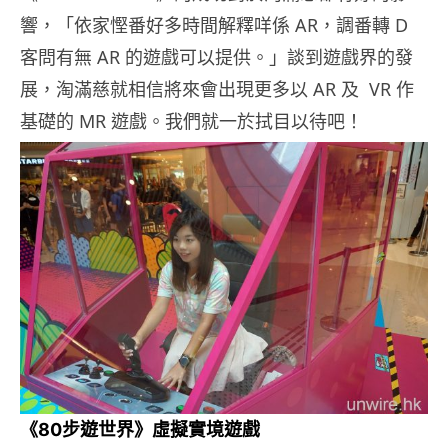
響，「依家慳番好多時間解釋咩係 AR，調番轉 D
客問有無 AR 的遊戲可以提供。」談到遊戲界的發
展，淘滿慈就相信將來會出現更多以 AR 及 VR 作
基礎的 MR 遊戲。我們就一於拭目以待吧！
《80步遊世界》虛擬實境遊戲