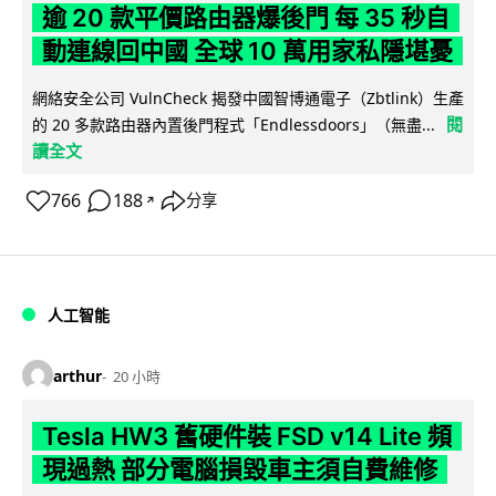
逾 20 款平價路由器爆後門 每 35 秒自
動連線回中國 全球 10 萬用家私隱堪憂
網絡安全公司 VulnCheck 揭發中國智博通電子（Zbtlink）生產
閱
的 20 多款路由器內置後門程式「Endlessdoors」（無盡...
讀全文
766
188
分享
↗
人工智能
arthur
20 小時
Tesla HW3 舊硬件裝 FSD v14 Lite 頻
現過熱 部分電腦損毀車主須自費維修