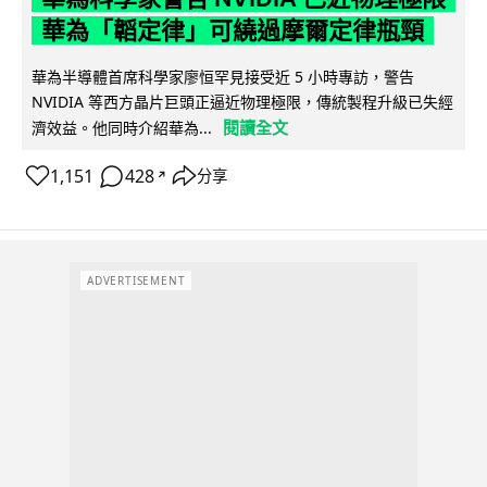
華為「韜定律」可繞過摩爾定律瓶頸
華為半導體首席科學家廖恒罕見接受近 5 小時專訪，警告
NVIDIA 等西方晶片巨頭正逼近物理極限，傳統製程升級已失經
閱讀全文
濟效益。他同時介紹華為...
1,151
428
分享
↗
ADVERTISEMENT