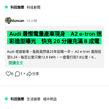
科技娛樂
科技新聞
duncan
14 小時
Audi 最慳電量產車現身 A2 e-tron 迷
彩造型曝光 快充 26 分鐘充滿 8 成電
Audi 呢部新車，能耗竟然係25年前嘅一半。 A2 e-tron 風阻低
至0.24，每百公里只需12.8 kWh，一度電行到7.8公里。6...
閱讀全文
6
1
分享
↗
科技娛樂
生活娛樂
城中熱話