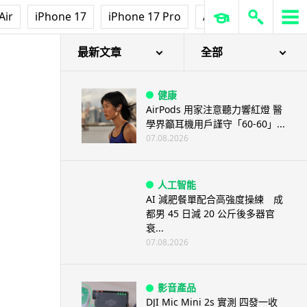
Air
iPhone 17
iPhone 17 Pro
AirPods Pro 3
Ap
最新文章
全部
健康
AirPods 用家注意聽力響紅燈 醫
學界籲耳機用戶謹守「60-60」...
07.08.2026
人工智能
AI 減肥餐單配合高強度操練 成
都男 45 日減 20 公斤後多器官
衰...
07.08.2026
影音產品
DJI Mic Mini 2s 實測 四發一收