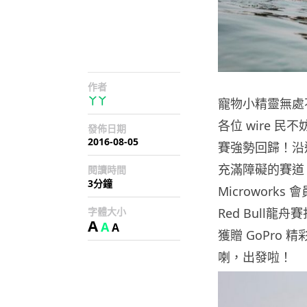
作者
丫丫
寵物小精靈無處
各位 wire 民
發佈日期
2016-08-05
賽強勢回歸！沿
充滿障礙的賽道，
閱讀時間
3分鐘
Microworks
字體大小
Red Bull龍
A
A
A
獲贈 GoPro
喇，出發啦！