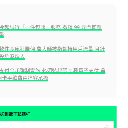
今起試行「一件包郵」服務 撤銷 99 元門檻應
爭
軟件今瘋狂賺佣 魯大師被指劫持用戶流量 且針
投訴麻煩人
支付今起強制實施 必須裝起碼 2 種電子支付 吳
信用卡手續費由搭客承擔
📮
送到電子郵箱