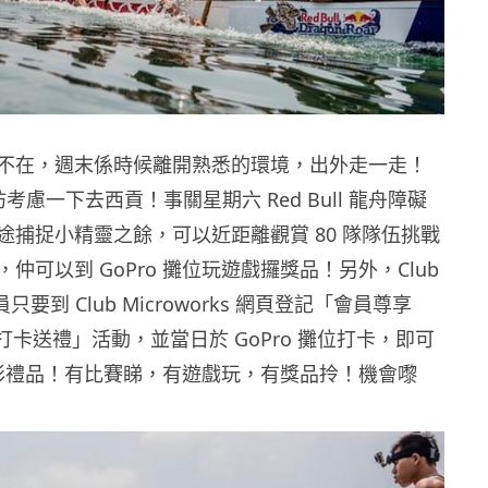
不在，週末係時候離開熟悉的環境，出外走一走！
不妨考慮一下去西貢！事關星期六 Red Bull 龍舟障礙
途捕捉小精靈之餘，可以近距離觀賞 80 隊隊伍挑戰
仲可以到 GoPro 攤位玩遊戲攞獎品！另外，Club
 會員只要到 Club Microworks 網頁登記「會員尊享
舟賽打卡送禮」活動，並當日於 GoPro 攤位打卡，即可
 精彩禮品！有比賽睇，有遊戲玩，有獎品拎！機會嚟