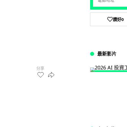
讚好
0
最新影片
分享