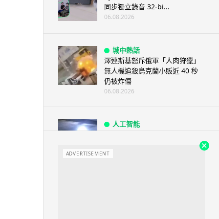
同步獨立錄音 32-bi...
06.08.2026
城中熱話
澤連斯基怒斥俄軍「人肉狩獵」
無人機追殺烏克蘭小販近 40 秒
仍被炸傷
06.08.2026
人工智能
中國湖北男自學 AI 「煉金術」
屋內煉金冒濃煙驚動全區
ADVERTISEMENT
06.08.2026
流動音樂
【評測】Sony IER-M500 入耳式
監聽耳機：現場拍攝、後製監
聽...