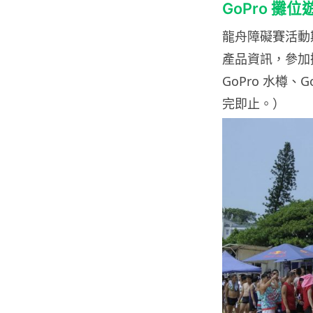
GoPro 攤位遊
龍舟障礙賽活動期間
產品資訊，參加攤
GoPro 水樽、
完即止。）