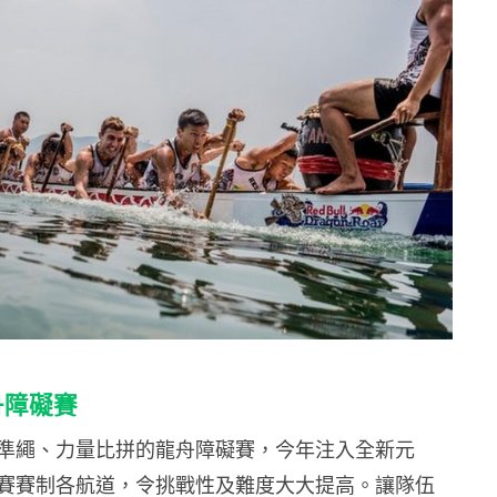
龍舟障礙賽
準繩、力量比拼的龍舟障礙賽，今年注入全新元
賽賽制各航道，令挑戰性及難度大大提高。讓隊伍