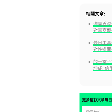
相關文章:
淘寶香港
對電商競
昔日工具
對性避開
的士電子
坤成: 
更多精彩文章每日