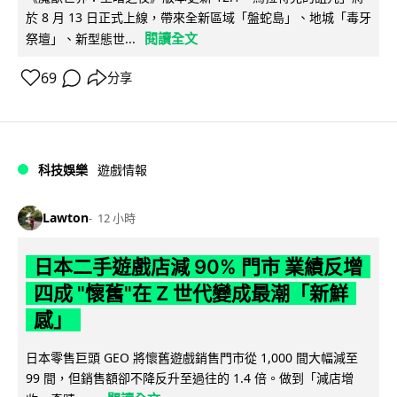
於 8 月 13 日正式上線，帶來全新區域「盤蛇島」、地城「毒牙
閱讀全文
祭壇」、新型態世...
69
分享
科技娛樂
遊戲情報
Lawton
12 小時
日本二手遊戲店減 90% 門市 業績反增
四成 "懷舊"在 Z 世代變成最潮「新鮮
感」
日本零售巨頭 GEO 將懷舊遊戲銷售門市從 1,000 間大幅減至
99 間，但銷售額卻不降反升至過往的 1.4 倍。做到「減店增