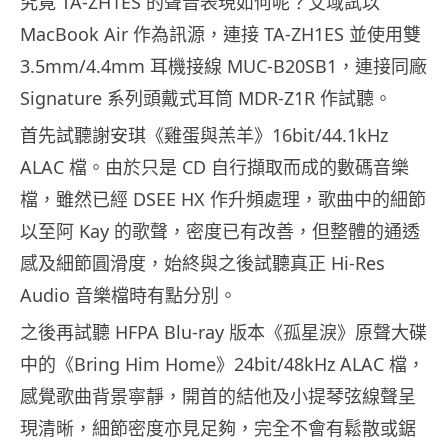
究竟 TA-ZH1ES 的聲音表現如何呢？艾域試以
MacBook Air 作為訊源，連接 TA-ZH1ES 並使用雙
3.5mm/4.4mm 耳機接線 MUC-B20SB1，連接同廠
Signature 系列頭戴式耳筒 MDR-Z1R 作試聽。
首先試聽謝安琪《雞蛋與羔羊》16bit/44.1kHz
ALAC 檔。由於只是 CD 自行擷取而成的數碼音樂
檔，雖然已經 DSEE HX 作升頻處理，歌曲中的細節
以至阿 Kay 的歌聲，密度已有改善，但整體的通透
感及細節圓滑度，始終與之後試聽真正 Hi-Res
Audio 音樂檔時有點分別。
之後再試聽 HFPA Blu-ray 版本《孤星淚》原聲大碟
中的《Bring Him Home》24bit/48kHz ALAC 檔，
感覺歌曲背景寧靜，開首的結他及小提琴弦線聲呈
現清晰，細節密度亦見足夠，完全不會有鬆散或鋸