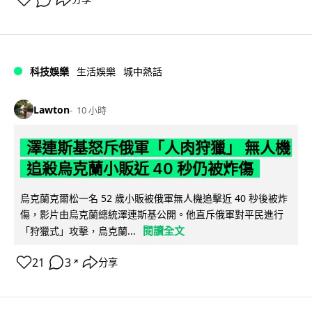
科技娛樂
生活娛樂
城中熱話
Lawton
10 小時
澤連斯基怒斥俄軍「人肉狩獵」 無人機
追殺烏克蘭小販近 40 秒仍被炸傷
烏克蘭克爾松一名 52 歲小販被俄軍無人機追擊近 40 秒後被炸
傷，影片由烏克蘭總統澤連斯基公開。他直斥俄軍對平民進行
閱讀全文
「狩獵式」攻擊，烏克蘭...
21
3
分享
↗