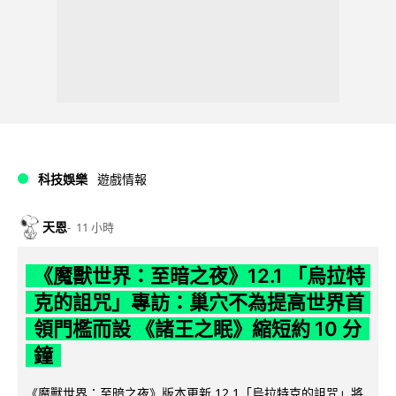
科技娛樂
遊戲情報
天恩
11 小時
《魔獸世界：至暗之夜》12.1 「烏拉特
克的詛咒」專訪：巢穴不為提高世界首
領門檻而設 《諸王之眠》縮短約 10 分
鐘
《魔獸世界：至暗之夜》版本更新 12.1「烏拉特克的詛咒」將