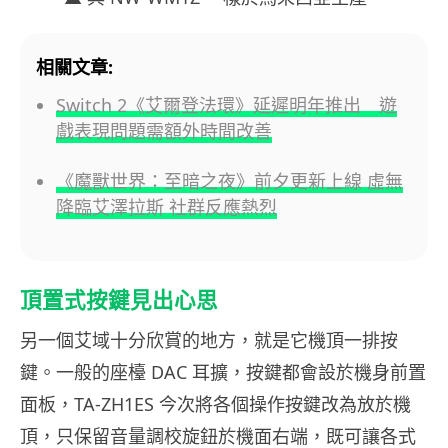
相關文章:
Switch 2《艾爾登法環》延遲明年推出 遊
戲表現問題需額外時間改善
《魔獸世界：至暗之夜》前夕更新上線 虛無
降臨艾澤拉斯 社群反應熱烈
頂置式按鍵見出心思
另一個艾域十分欣賞的地方，就是它機頂一排按
鍵。一般的座檯 DAC 耳擴，按鍵都會設於機身前置
面板，TA-ZH1ES 今次將各個操作按鍵改為放於機
頂，只保留音量調校旋鈕於機面右端，既可讓各式