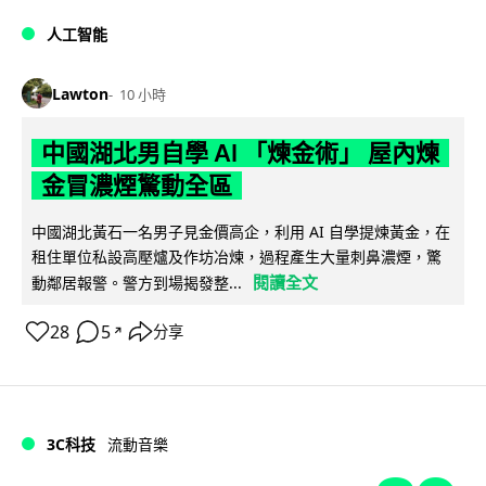
人工智能
Lawton
10 小時
中國湖北男自學 AI 「煉金術」 屋內煉
金冒濃煙驚動全區
中國湖北黃石一名男子見金價高企，利用 AI 自學提煉黃金，在
租住單位私設高壓爐及作坊冶煉，過程產生大量刺鼻濃煙，驚
閱讀全文
動鄰居報警。警方到場揭發整...
28
5
分享
↗
3C科技
流動音樂