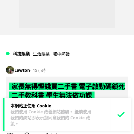
科技娛樂
生活娛樂
城中熱話
Lawton
15 小時
家長無得慳錢買二手書 電子啟動碼鎖死
二手教科書 學生無法做功課
本網站正使用 Cookie
社福界立法會議員陳文宜指，一間中學書單價錢按年加 14.7%
我們使用 Cookie 改善網站體驗。 繼續使用
遠超通漲，令家長難以負擔。而且電子教材啟動碼這項設計，
我們的網站即表示您同意我們的
Cookie 政
閱讀全文
令學生無法完成功課，二手...
策
。