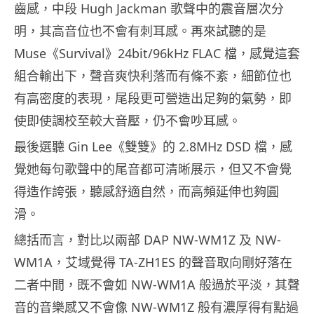
齒感，中段 Hugh Jackman 歌聲中的震音層次分
明，其高音位也不會有刺耳感。再來試聽的是
Muse《Survival》24bit/96kHz FLAC 檔，感覺這套
組合輸出下，聲音爽快利落而有條不紊，細節位也
有高密度的表現，尾段更可營造出足夠的氣勢，即
使即使調校至較大音壓，仍不會吵耳感。
最後選聽 Gin Lee《雙雙》的 2.8MHz DSD 檔，感
覺她每句歌聲中的尾音都可清晰展示，但又不會覺
得造作誇張，聽感舒適自然，而高頻延伸也夠圓
滑。
總括而言，對比以兩部 DAP NW-WM1Z 及 NW-
WM1A，艾域覺得 TA-ZH1ES 的聲音取向剛好落在
二者中間，既不會如 NW-WM1A 般過於平淡，其聲
音的音樂感又不會像 NW-WM1Z 般有濃厚得有點過