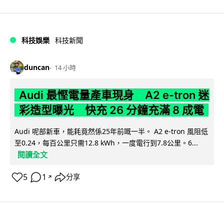
科技娛樂
科技新聞
duncan
14 小時
Audi 最慳電量產車現身 A2 e-tron 迷
彩造型曝光 快充 26 分鐘充滿 8 成電
Audi 呢部新車，能耗竟然係25年前嘅一半。 A2 e-tron 風阻低
至0.24，每百公里只需12.8 kWh，一度電行到7.8公里。6...
閱讀全文
5
1
分享
↗