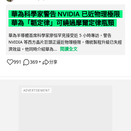
華為科學家警告 NVIDIA 已近物理極限
華為「韜定律」可繞過摩爾定律瓶頸
華為半導體首席科學家廖恒罕見接受近 5 小時專訪，警告
NVIDIA 等西方晶片巨頭正逼近物理極限，傳統製程升級已失經
閱讀全文
濟效益。他同時介紹華為...
991
369
分享
↗
ADVERTISEMENT