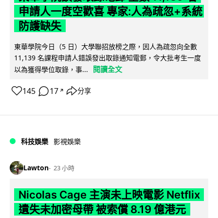
申請人一度空歡喜 專家:人為疏忽+系統
防護缺失
東華學院今日（5 日）大學聯招放榜之際，因人為疏忽向全數
11,139 名課程申請人錯誤發出取錄通知電郵，令大批考生一度
閱讀全文
以為獲得學位取錄，事...
145
17
分享
↗
科技娛樂
影視娛樂
Lawton
23 小時
Nicolas Cage 主演未上映電影 Netflix
遺失未加密母帶 被索償 8.19 億港元