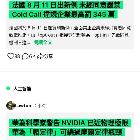
法國 8 月 11 日出新例 未經同意嚴禁
Cold Call 違規企業最高罰 345 萬
法國將於 8 月 11 日起實施新例，全面禁止企業未經消費者同意
致電推銷，由「opt-out」拒接登記制轉為「opt-in」先徵同意
閱讀全文
機制。違...
88
6
分享
↗
人工智能
Lawton
2 小時
華為科學家警告 NVIDIA 已近物理極限
華為「韜定律」可繞過摩爾定律瓶頸