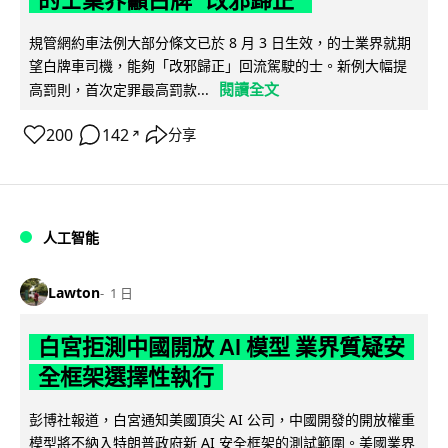
的士業界籲白牌 "改邪歸正"
規管網約車法例大部分條文已於 8 月 3 日生效，的士業界就期
望白牌車司機，能夠「改邪歸正」回流駕駛的士。新例大幅提
閱讀全文
高罰則，首次定罪最高罰款...
200
142
分享
↗
人工智能
Lawton
1 日
白宮拒測中國開放 AI 模型 業界質疑安
全框架選擇性執行
彭博社報道，白宮通知美國頂尖 AI 公司，中國開發的開放權重
模型將不納入特朗普政府新 AI 安全框架的測試範圍。美國業界