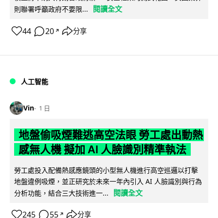
閱讀全文
則聯署呼籲政府不要限...
44
20
分享
↗
人工智能
Vin
1 日
地盤偷吸煙難逃高空法眼 勞工處出動熱
感無人機 擬加 AI 人臉識別精準執法
勞工處投入配備熱感應鏡頭的小型無人機進行高空巡邏以打擊
地盤違例吸煙，並正研究於未來一年內引入 AI 人臉識別與行為
閱讀全文
分析功能，結合三大技術進一...
245
55
分享
↗