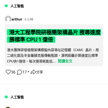
人工智能
arthur
8 小時
港大工程學院研極簡架構晶片 搜尋速度
勝標準 CPU 1 億倍
港大團隊研發極簡架構模擬內容尋址記憶體（CAM）晶片，用
二硫化鉬及半金屬銻克服傳輸瓶頸，漢明距離計算速度比標準
閱讀全文
CPU快1億倍，每次搜尋耗能低...
36
17
分享
↗
人工智能