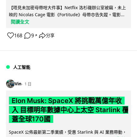
【唔見未加密母帶咁大件事】Netflix 洛杉磯辦公室被竊，未上
映的 Nicolas Cage 電影《Fortitude》母帶亦告失蹤。電影...
閱讀全文
168
9
分享
↗
人工智能
Vin
1 日
Elon Musk: SpaceX 將挑戰萬億年收
入 目標明年數據中心上太空 Starlink 覆
蓋全球170國
SpaceX 公佈最新第二季業績，受惠 Starlink 與 AI 業務帶動，