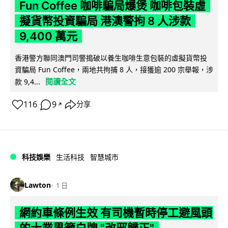
Fun Coffee 咖啡騙局爆煲 咖啡包裝虛
擬貨幣投資騙局 港澳警拘 8 人涉款
9,400 萬元
香港警方聯同澳門司警搗破以養生咖啡生意包裝的虛擬貨幣投
資騙局 Fun Coffee，兩地共拘捕 8 人，接獲逾 200 宗舉報，涉
閱讀全文
款 9,4...
116
9
分享
↗
科技娛樂
生活科技
智慧城市
Lawton
1 日
網約車條例生效 有司機暫時停工避風頭