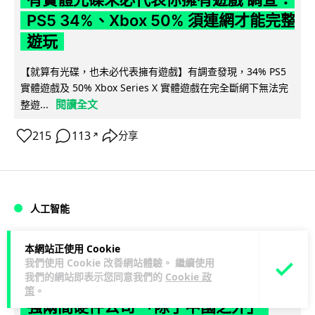
PS5 34%、Xbox 50% 須連網才能完整
遊玩
【就算有光碟，也未必代表擁有遊戲】有調查發現，34% PS5
實體遊戲及 50% Xbox Series X 實體遊戲在完全斷網下無法完
閱讀全文
整遊...
215
113
分享
↗
人工智能
Lawton
1 日
本網站正使用 Cookie
我們使用 Cookie 改善網站體驗。 繼續使用
我們的網站即表示您同意我們的
Cookie 政
Elon Musk 稱 SpaceX Tesla 是地球最
策
。
強兩間硬件公司 「除了中國之外」