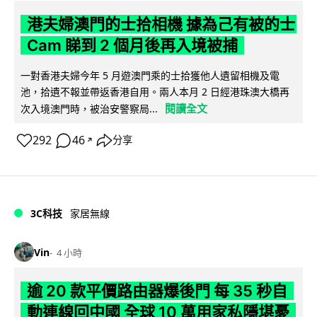
港夫婦澳門的士拾相機 據為己有被的士
Cam 睇到 2 個月後再入境被捕
一對香港夫婦今年 5 月遊澳門乘的士拾獲他人遺留相機及電
池，拾遺不報並帶返香港自用。兩人本月 2 日經港珠澳大橋再
閱讀全文
次入境澳門時，被治安警察局...
292
46
分享
↗
3C科技
家居無線
Vin
4 小時
逾 20 款平價路由器爆後門 每 35 秒自
動連線回中國 全球 10 萬用家私隱堪憂