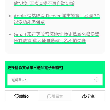
放"功能 耳機音樂不再自動切斷
Apple 悄然取消 Flyover 城市導覽 地圖 3D
影像功能仍保留
Gmail 現可更改電郵地址 換走尷尬名稱保留
所有數據 舊地址自動轉別名不怕失聯
📮
更多精彩文章每日送到電子郵箱
讚好
0
看留言
分享