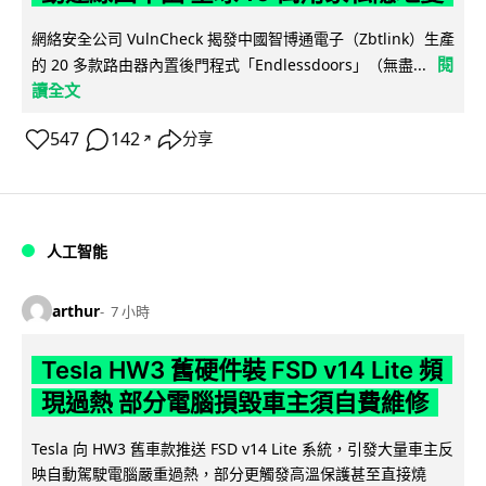
網絡安全公司 VulnCheck 揭發中國智博通電子（Zbtlink）生產
閱
的 20 多款路由器內置後門程式「Endlessdoors」（無盡...
讀全文
547
142
分享
↗
人工智能
arthur
7 小時
Tesla HW3 舊硬件裝 FSD v14 Lite 頻
現過熱 部分電腦損毀車主須自費維修
Tesla 向 HW3 舊車款推送 FSD v14 Lite 系統，引發大量車主反
映自動駕駛電腦嚴重過熱，部分更觸發高溫保護甚至直接燒