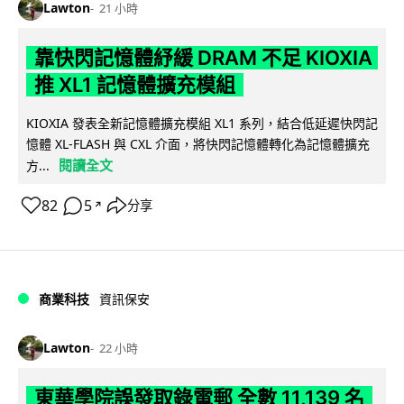
Lawton
21 小時
靠快閃記憶體紓緩 DRAM 不足 KIOXIA
推 XL1 記憶體擴充模組
KIOXIA 發表全新記憶體擴充模組 XL1 系列，結合低延遲快閃記
憶體 XL-FLASH 與 CXL 介面，將快閃記憶體轉化為記憶體擴充
閱讀全文
方...
82
5
分享
↗
商業科技
資訊保安
Lawton
22 小時
東華學院誤發取錄電郵 全數 11,139 名