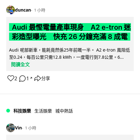
duncan
1 小時
Audi 最慳電量產車現身 A2 e-tron 迷
彩造型曝光 快充 26 分鐘充滿 8 成電
Audi 呢部新車，能耗竟然係25年前嘅一半。 A2 e-tron 風阻低
至0.24，每百公里只需12.8 kWh，一度電行到7.8公里。6...
閱讀全文
2
1
分享
↗
科技娛樂
生活娛樂
城中熱話
Vin
1 小時