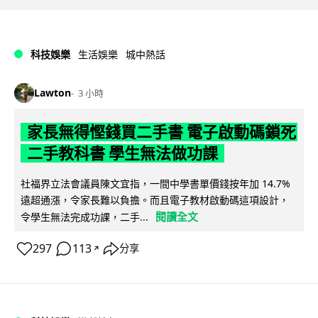
科技娛樂
生活娛樂
城中熱話
Lawton
3 小時
家長無得慳錢買二手書 電子啟動碼鎖死
二手教科書 學生無法做功課
社福界立法會議員陳文宜指，一間中學書單價錢按年加 14.7%
遠超通漲，令家長難以負擔。而且電子教材啟動碼這項設計，
閱讀全文
令學生無法完成功課，二手...
297
113
分享
↗