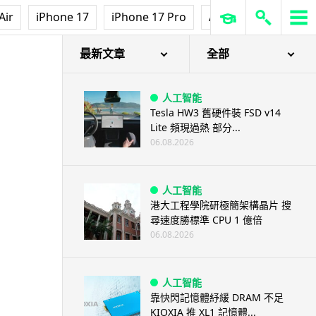
Air
iPhone 17
iPhone 17 Pro
AirPods Pro 3
Ap
最新文章
全部
人工智能
Tesla HW3 舊硬件裝 FSD v14
Lite 頻現過熱 部分...
06.08.2026
人工智能
港大工程學院研極簡架構晶片 搜
尋速度勝標準 CPU 1 億倍
06.08.2026
人工智能
靠快閃記憶體紓緩 DRAM 不足
KIOXIA 推 XL1 記憶體...