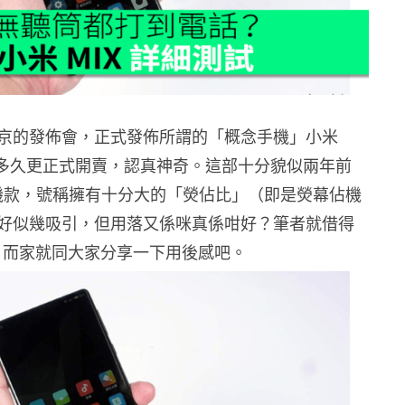
京的發佈會，正式發佈所謂的「概念手機」小米
用多久更正式開賣，認真神奇。這部十分貌似兩年前
機的機款，號稱擁有十分大的「熒佔比」（即是熒幕佔機
好似幾吸引，但用落又係咪真係咁好？筆者就借得
日，而家就同大家分享一下用後感吧。