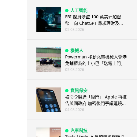
人工智能
FBI 探員涉盜 100 萬美元加密
幣 向 ChatGPT 尋求理財及...
05.08.2026
機械人
Powerman 移動充電機械人登港
免鋪樁為的士小巴「送電上門」
05.08.2026
資訊保安
被命令製造「後門」 Apple 再控
告英國政府 加密後門爭議延燒...
04.08.2026
汽車科技
Tesla Model Y 長續航後驅版抵