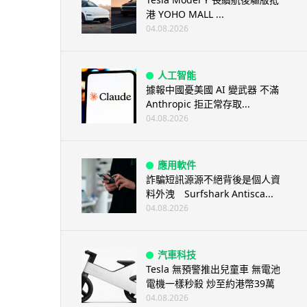
港 YOHO MALL ...
04.08.2026
人工智能
據報中國憂美國 AI 變武器 不滿
Anthropic 拒正常存取...
04.08.2026
應用軟件
詐騙短訊源源不絕背後是個人資
料外洩 Surfshark Antisca...
04.08.2026
汽車科技
Tesla 無預警推出兒童車 無電池
電機一樣秒殺 炒至約港幣39萬
04.08.2026