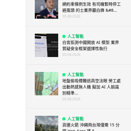
網約車條例生效 有司機暫時停工
避風頭 的士業界籲白牌 &#8...
05.08.2026
人工智能
白宮拒測中國開放 AI 模型 業界
質疑安全框架選擇性執行
05.08.2026
人工智能
地盤偷吸煙難逃高空法眼 勞工處
出動熱感無人機 擬加 AI 人臉識
別精準...
05.08.2026
人工智能
貨運火箭 沖繩飛台灣僅需 15 分
鐘 Hop Aero 將 5...