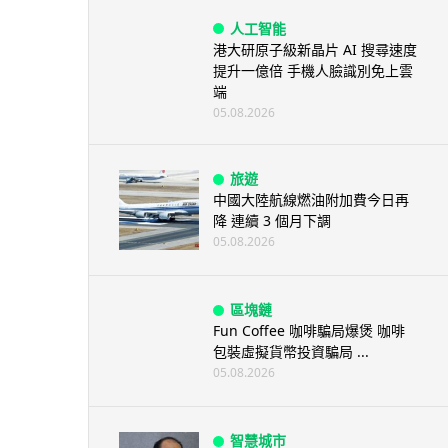
人工智能
港大研原子級新晶片 AI 搜尋速度
提升一億倍 手機人臉識別免上雲
端
05.08.2026
旅遊
中國大陸航線燃油附加費今日再
降 連續 3 個月下調
05.08.2026
區塊鏈
Fun Coffee 咖啡騙局爆煲 咖啡
包裝虛擬貨幣投資騙局 ...
05.08.2026
智慧城市