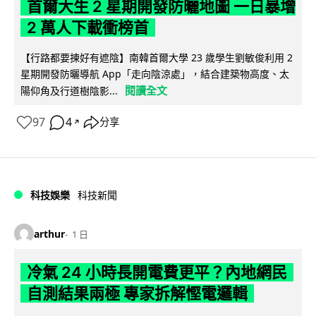
首爾大生 2 星期開發防曬地圖 一日暴增
2 萬人下載衝榜首
【行路都要揀好有遮陰】南韓首爾大學 23 歲學生劉敏俊利用 2
星期開發防曬導航 App「走向陰涼處」，結合建築物高度、太
閱讀全文
陽仰角及行道樹陰影...
97
4
分享
↗
科技娛樂
科技新聞
arthur
1 日
冷氣 24 小時長開電費更平？內地網民
自測結果兩極 專家拆解慳電邏輯