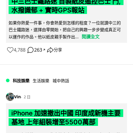
中三巴士鐵路迷 自製紙皮遙控巴士 門,
水撥識郁 + 實時GPS報站
如果你熱愛一件事，你會熱愛到怎樣的程度？一位就讀中三的
巴士鐵路迷，選擇由零開始，把自己的興趣一步步變成真正可
閱讀全文
以運作的作品。他以紙皮親手製作出...
4,788
263
分享
↗
科技娛樂
生活娛樂
城中熱話
Vin
2 日
iPhone 加速撤出中國 印度成新機主要
基地 上年組裝增至5500萬部