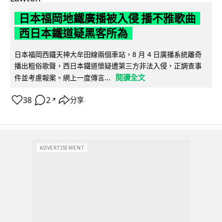
日本福岡地鐵廣播被入侵 播不雅歌曲
西日本鐵道疑黑客所為
日本福岡西鐵天神大牟田線兩個車站，8 月 4 日廣播系統離奇
播出粗俗歌聲，西日本鐵道懷疑遭第三方非法入侵，正調查事
閱讀全文
件並考慮報案。網上一度傳言...
38
2
分享
↗
ADVERTISEMENT