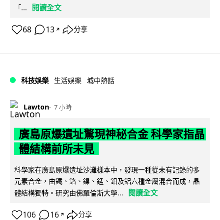
閱讀全文
「...
68
13
分享
↗
科技娛樂
生活娛樂
城中熱話
Lawton
7 小時
廣島原爆遺址驚現神秘合金 科學家指晶
體結構前所未見
科學家在廣島原爆遺址沙灘樣本中，發現一種從未有記錄的多
元素合金，由鐵、鉻、鎳、錳、鉬及鋁六種金屬混合而成，晶
閱讀全文
體結構獨特。研究由佛羅倫斯大學...
106
16
分享
↗