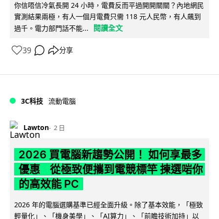
你信唔信冷氣長開 24 小時，電費反而平過開開關關？內地網民
實測結果兩極，有人一個月電費只需 118 元人民幣，有人飆到
閱讀全文
過千。電力部門話不能...
39
分享
3C科技
流動電腦
Lawton
2 日
2026 買電腦新趨勢公開！ 如何享最多
優惠 從極致便攜到電競標竿 揀選啱你
的高效能 PC
2026 年的電腦選購基準已經全面升級。除了基本效能，「極致
輕量化」、「機身美學」、「AI算力」、「前瞻技術加持」以