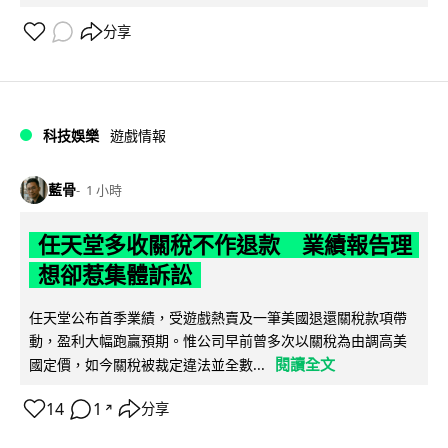
分享
科技娛樂
遊戲情報
藍骨
1 小時
任天堂多收關稅不作退款 業績報告理
想卻惹集體訴訟
任天堂公布首季業績，受遊戲熱賣及一筆美國退還關稅款項帶
動，盈利大幅跑贏預期。惟公司早前曾多次以關稅為由調高美
閱讀全文
國定價，如今關稅被裁定違法並全數...
14
1
分享
↗