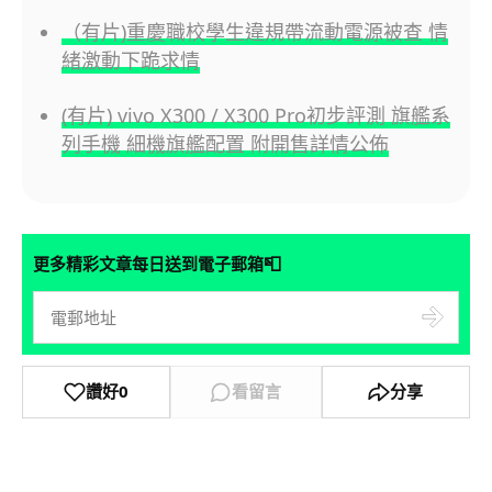
（有片)重慶職校學生違規帶流動電源被查 情
緒激動下跪求情
(有片) vivo X300 / X300 Pro初步評測 旗艦系
列手機 細機旗艦配置 附開售詳情公佈
📮
更多精彩文章每日送到電子郵箱
讚好
0
看留言
分享