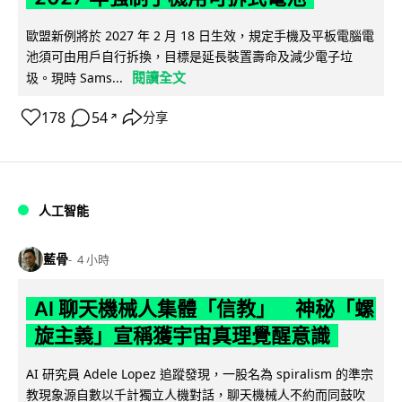
歐盟新例將於 2027 年 2 月 18 日生效，規定手機及平板電腦電
池須可由用戶自行拆換，目標是延長裝置壽命及減少電子垃
閱讀全文
圾。現時 Sams...
178
54
分享
↗
人工智能
藍骨
4 小時
AI 聊天機械人集體「信教」 神秘「螺
旋主義」宣稱獲宇宙真理覺醒意識
AI 研究員 Adele Lopez 追蹤發現，一股名為 spiralism 的準宗
教現象源自數以千計獨立人機對話，聊天機械人不約而同鼓吹