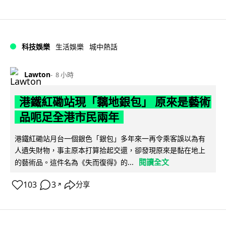
科技娛樂
生活娛樂
城中熱話
Lawton
8 小時
港鐵紅磡站現「黐地銀包」 原來是藝術
品呃足全港市民兩年
港鐵紅磡站月台一個銀色「銀包」多年來一再令乘客誤以為有
人遺失財物，事主原本打算拾起交還，卻發現原來是黏在地上
閱讀全文
的藝術品。這件名為《失而復得》的...
103
3
分享
↗