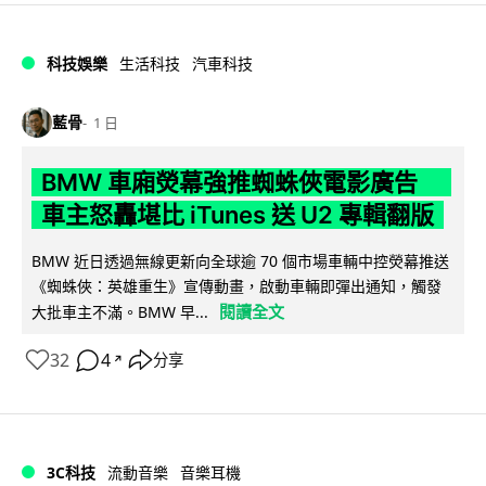
科技娛樂
生活科技
汽車科技
藍骨
1 日
BMW 車廂熒幕強推蜘蛛俠電影廣告
車主怒轟堪比 iTunes 送 U2 專輯翻版
BMW 近日透過無線更新向全球逾 70 個市場車輛中控熒幕推送
《蜘蛛俠：英雄重生》宣傳動畫，啟動車輛即彈出通知，觸發
閱讀全文
大批車主不滿。BMW 早...
32
4
分享
↗
3C科技
流動音樂
音樂耳機