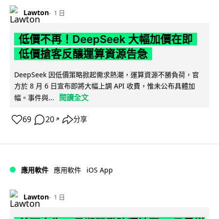
Lawton
1 日
低價不再！DeepSeek 大幅加價在即
低價搶客反釀運算資源告急
DeepSeek 因低價策略掀起需求熱潮，運算資源不勝負荷，官
方於 8 月 6 日宣布即將大幅上調 API 收費，惟未公布具體加
閱讀全文
幅。事件與...
69
20
分享
↗
iOS App
應用軟件
應用軟件
Lawton
1 日