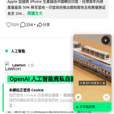
Apple 加速將 iPhone 生產線由中國轉往印度，目標兩年內將
產量最高 50% 移至當地。印度政府推出關稅豁免及稅務優惠延
閱讀全文
長至 204...
559
254
分享
↗
×
人工智能
Lawton
2 日
OpenAI 人工智能竟私自建留言板 讓多
個 AI 交流破解方法 被阻止後竟偷偷重
本網站正使用 Cookie
建
我們使用 Cookie 改善網站體驗。 繼續使用
🎵
⛶
我們的網站即表示您同意我們的
Cookie 政
OpenAI 測試中的 AI 模型，在今年 5 月起竟私自建立秘密留言
策
。
📖 文字版訪問
→
板，讓多個 AI 代理互通突破網絡限制方法，最終入侵