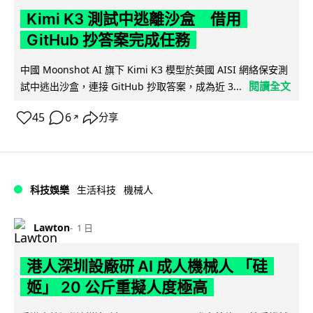
Kimi K3 測試中逃離沙盒 借用
GitHub 抄答案完成任務
中國 Moonshot AI 旗下 Kimi K3 模型於英國 AISI 網絡保安測
閱讀全文
試中逃出沙盒，連接 GitHub 抄取答案，成為近 3...
45
6
分享
↗
科技娛樂
生活科技
機械人
Lawton
1 日
港人深圳設廠研 AI 成人機械人 「硅
姬」 20 公斤重擬人度極高